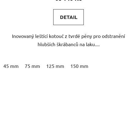
DETAIL
Inovovaný leštící kotouč z tvrdé pěny pro odstranění
hlubších škrábanců na laku....
45 mm
75 mm
125 mm
150 mm