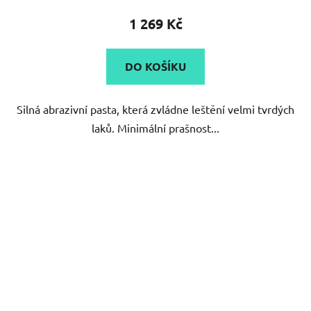
produktu
1 269 Kč
je
5,0
DO KOŠÍKU
z
5
Silná abrazivní pasta, která zvládne leštění velmi tvrdých
hvězdiček.
laků. Minimální prašnost...