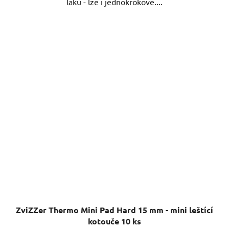
laku - lze i jednokrokově....
ZviZZer Thermo Mini Pad Hard 15 mm - mini leštící
kotouče 10 ks