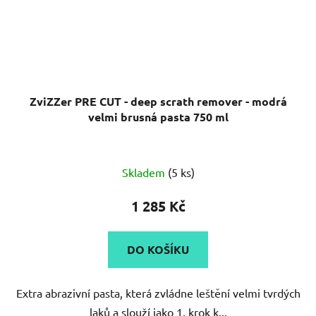
ZviZZer PRE CUT - deep scrath remover - modrá
velmi brusná pasta 750 ml
Průměrné
Skladem
(5 ks)
hodnocení
produktu
1 285 Kč
je
1,0
DO KOŠÍKU
z
5
Extra abrazivní pasta, která zvládne leštění velmi tvrdých
hvězdiček.
laků a slouží jako 1. krok k...