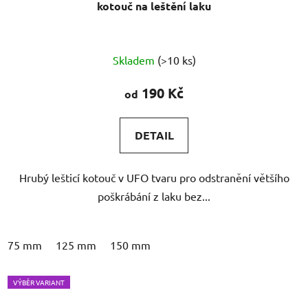
kotouč na leštění laku
Skladem
(>10 ks)
190 Kč
od
DETAIL
Hrubý lešticí kotouč v UFO tvaru pro odstranění většího
poškrábání z laku bez...
75 mm
125 mm
150 mm
VÝBĚR VARIANT