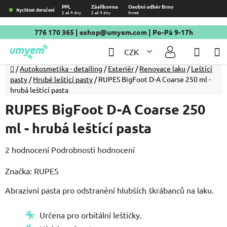
Přejít
PPL
Zásilkovna
Osobní odběr Brno
Rychlost doručení
2 až 4 dny
2 až 4 dny
Ihned
na
obsah
776 170 365
|
eshop@umyem.com
| Po-Pá 9-17h
Hledat
NÁKU
CZK
KOŠÍ
Domů
/
Autokosmetika - detailing
/
Exteriér
/
Renovace laku
/
Leštící
pasty
/
Hrubé leštící pasty
/
RUPES BigFoot D-A Coarse 250 ml -
hrubá leštící pasta
RUPES BigFoot D-A Coarse 250
ml - hrubá leštící pasta
Průměrné
2 hodnocení
Podrobnosti hodnocení
hodnocení
Značka:
RUPES
produktu
Abrazivní pasta pro odstranění hlubších škrábanců na laku.
je
5,0
Určena pro orbitální leštičky.
z