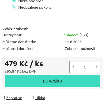
Nízká prašnost.
5
Neobsahuje silikony.
hvězdiček.
Výběr hrubosti:
Dostupnost
Skladem
(1 ks)
Můžeme doručit do:
11.8.2026
Možnosti doručení
Zobrazit možnosti
479 Kč
/ ks
395,87 Kč bez DPH
Měrná cena:
DO KOŠÍKU
Zeptat se
Hlídat