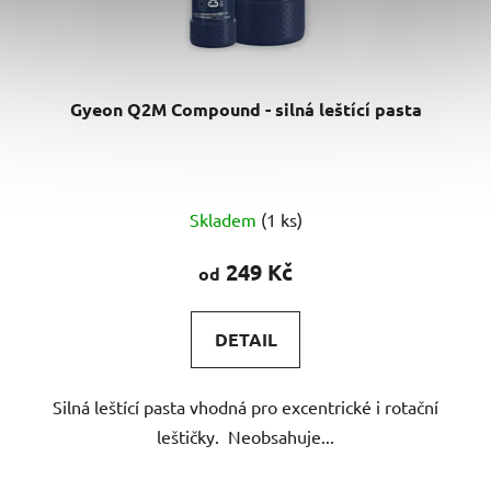
Gyeon Q2M Compound - silná leštící pasta
Průměrné
Skladem
(1 ks)
hodnocení
produktu
249 Kč
od
je
4,8
DETAIL
z
5
Silná leštící pasta vhodná pro excentrické i rotační
hvězdiček.
leštičky. Neobsahuje...