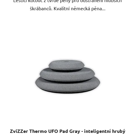
hvězdiček.
škrábanců. Kvalitní německá pěna...
ZviZZer Thermo UFO Pad Gray - inteligentní hrubý