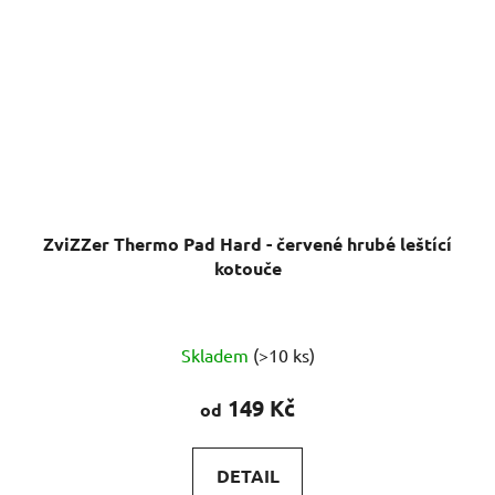
ZviZZer Thermo Pad Hard - červené hrubé leštící
kotouče
Průměrné
Skladem
(>10 ks)
hodnocení
produktu
149 Kč
od
je
5,0
DETAIL
z