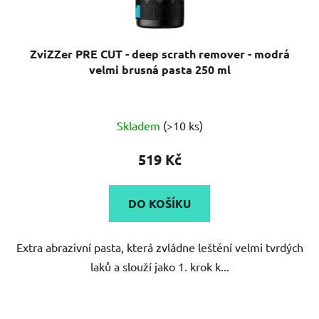
ZviZZer PRE CUT - deep scrath remover - modrá
velmi brusná pasta 250 ml
Průměrné
Skladem
(>10 ks)
hodnocení
produktu
519 Kč
je
4,0
DO KOŠÍKU
z
5
Extra abrazivní pasta, která zvládne leštění velmi tvrdých
hvězdiček.
laků a slouží jako 1. krok k...