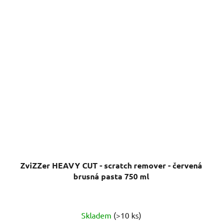
ZviZZer HEAVY CUT - scratch remover - červená
brusná pasta 750 ml
Průměrné
Skladem
(>10 ks)
hodnocení