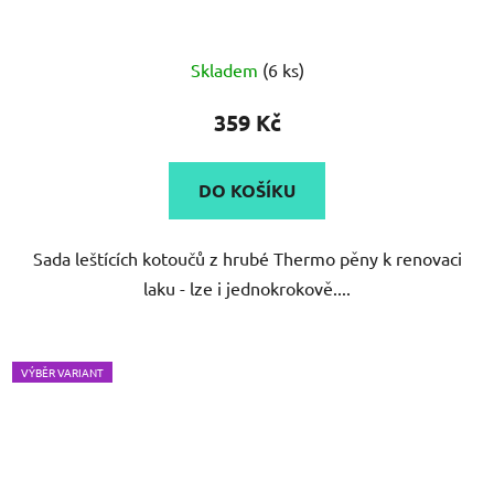
Skladem
(6 ks)
359 Kč
DO KOŠÍKU
Sada leštících kotoučů z hrubé Thermo pěny k renovaci
laku - lze i jednokrokově....
VÝBĚR VARIANT