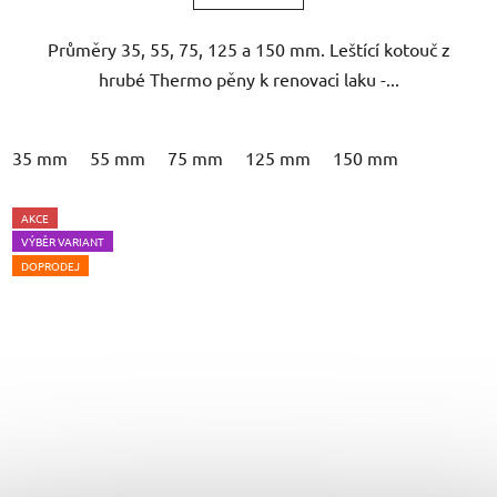
5
Průměry 35, 55, 75, 125 a 150 mm. Leštící kotouč z
hvězdiček.
hrubé Thermo pěny k renovaci laku -...
35 mm
55 mm
75 mm
125 mm
150 mm
AKCE
VÝBĚR VARIANT
DOPRODEJ