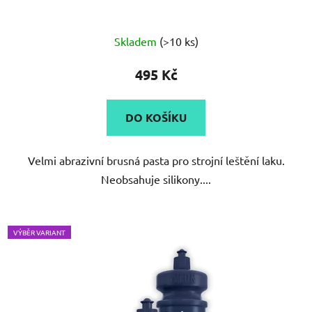
Průměrné
Skladem
(>10 ks)
hodnocení
produktu
495 Kč
je
5,0
DO KOŠÍKU
z
5
Velmi abrazivní brusná pasta pro strojní leštění laku.
hvězdiček.
Neobsahuje silikony....
VÝBĚR VARIANT