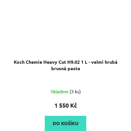
Koch Chemie Heavy Cut H9.02 1 L - velmi hrubá
brusná pasta
Průměrné
Skladem
(3 ks)
hodnocení
produktu
1 550 Kč
je
5,0
DO KOŠÍKU
z