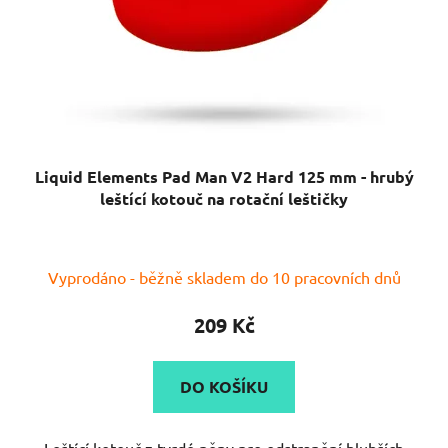
Liquid Elements Pad Man V2 Hard 125 mm - hrubý
leštící kotouč na rotační leštičky
Průměrné
Vyprodáno - běžně skladem do 10 pracovních dnů
hodnocení
produktu
209 Kč
je
4,0
DO KOŠÍKU
z
5
Leštící kotouč z tvrdé pěny pro odstranění hlubších