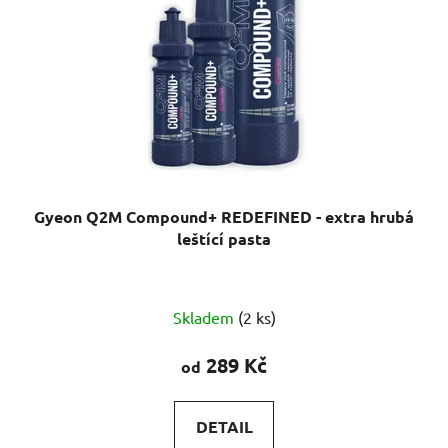
Gyeon Q2M Compound+ REDEFINED - extra hrubá
leštící pasta
Skladem
(2 ks)
289 Kč
od
DETAIL