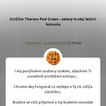
ZviZZer Thermo Pad Green - zelený hrubý leštící
kotouče
Doprodej - poslední kusy
(>10 ks)
97 Kč
od
139 Kč
(až –30 %)
I my používáme soubory cookies, abychom Ti
DETAIL
usnadnili prohlížení eshopu...
Chceme aby fungoval co nejlépe a Ty sis užil/a
Průměry 35, 55, 75, 125 a 150 mm. Leštící kotouč z
návštěvu.
hrubé pěny k odstranění hlubších...
Budete se cítit příjemně a my budeme neustále