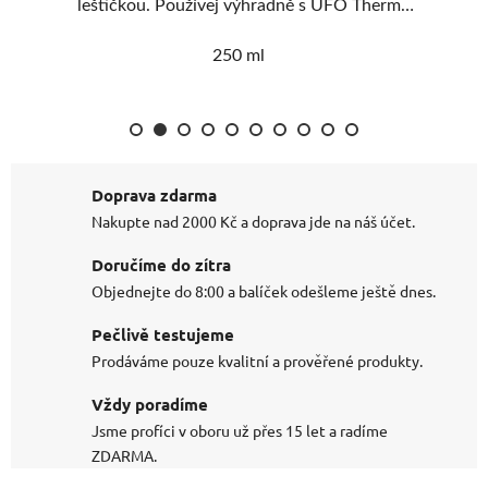
mo
zahřívání rozpadá na menší částice Vhodná
rné
pro excentrické i rotační leštičky Na vodní
250 ml
bázi
Doprava zdarma
Nakupte nad 2000 Kč a doprava jde na náš účet.
Doručíme do zítra
Objednejte do 8:00 a balíček odešleme ještě dnes.
Pečlivě testujeme
Prodáváme pouze kvalitní a prověřené produkty.
Vždy poradíme
Co takhle 200 Kč na
Jsme profíci v oboru už přes 15 let a radíme
ANO
NE
první nákup?
ZDARMA.