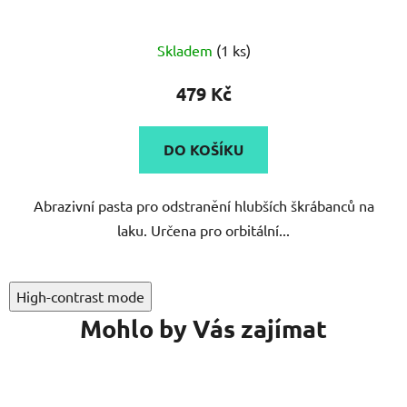
Průměrné
Skladem
(1 ks)
hodnocení
produktu
479 Kč
je
5,0
DO KOŠÍKU
z
5
Abrazivní pasta pro odstranění hlubších škrábanců na
hvězdiček.
laku. Určena pro orbitální...
High-contrast mode
Mohlo by Vás zajímat