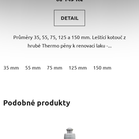
je
5,0
DETAIL
z
5
Průměry 35, 55, 75, 125 a 150 mm. Leštící kotouč z
hvězdiček.
hrubé Thermo pěny k renovaci laku -...
35 mm
55 mm
75 mm
125 mm
150 mm
Podobné produkty