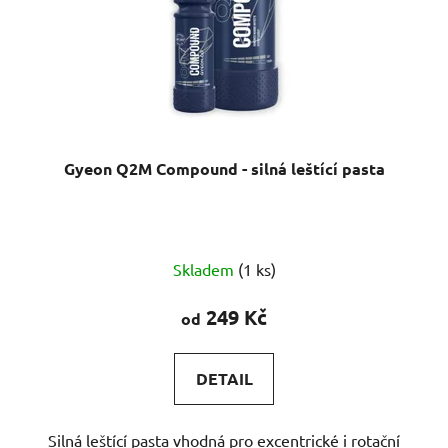
Gyeon Q2M Compound - silná leštící pasta
Průměrné
Skladem
(1 ks)
hodnocení
produktu
249 Kč
od
je
4,8
DETAIL
z
5
Silná leštící pasta vhodná pro excentrické i rotační
hvězdiček.