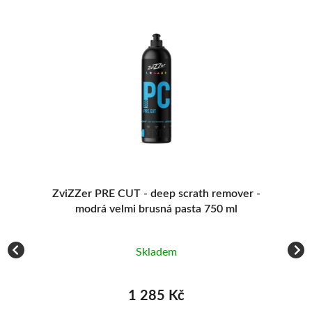
-
Liquid Elements Professional 1.1 Machine
Polish Heavy Cut 1000 ml - hrubá červená
brusná / leštící pasta
Skladem
749 Kč