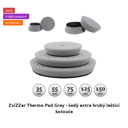
AKCE
VÝBĚR VARIANT
DOPRODEJ
ZviZZer Thermo Pad Grey - šedý extra hrubý leštící
kotouče