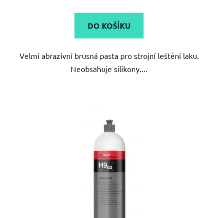
je
5,0
DO KOŠÍKU
z
5
Velmi abrazivní brusná pasta pro strojní leštění laku.
hvězdiček.
Neobsahuje silikony....