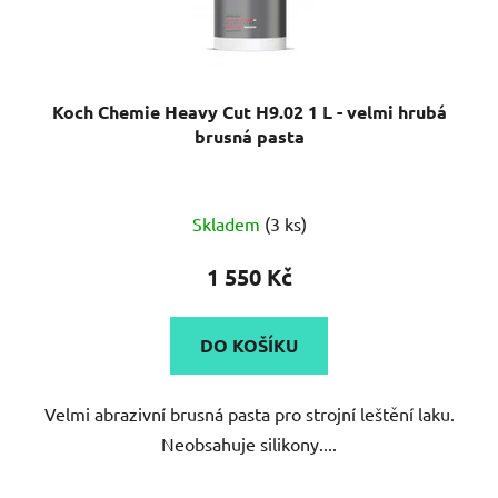
Koch Chemie Heavy Cut H9.02 1 L - velmi hrubá
brusná pasta
Průměrné
Skladem
(3 ks)
hodnocení
produktu
1 550 Kč
je
5,0
DO KOŠÍKU
z
5
Velmi abrazivní brusná pasta pro strojní leštění laku.
hvězdiček.
Neobsahuje silikony....