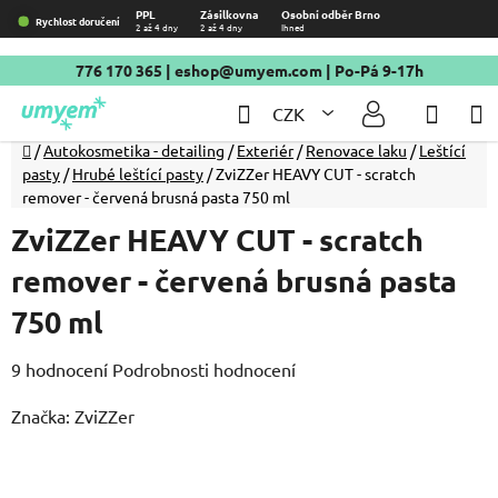
Přejít
PPL
Zásilkovna
Osobní odběr Brno
Rychlost doručení
2 až 4 dny
2 až 4 dny
Ihned
na
obsah
776 170 365
|
eshop@umyem.com
| Po-Pá 9-17h
Hledat
NÁKU
CZK
KOŠÍ
Domů
/
Autokosmetika - detailing
/
Exteriér
/
Renovace laku
/
Leštící
pasty
/
Hrubé leštící pasty
/
ZviZZer HEAVY CUT - scratch
remover - červená brusná pasta 750 ml
ZviZZer HEAVY CUT - scratch
remover - červená brusná pasta
750 ml
Průměrné
9 hodnocení
Podrobnosti hodnocení
hodnocení
Značka:
ZviZZer
produktu
je
5,0