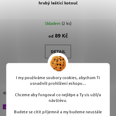
hrubý leštící kotouč
Průměrné
Skladem
(2 ks)
hodnocení
produktu
89 Kč
od
je
3,0
DETAIL
z
5
Průměry 40, 75, 125 a 150 mm. Leštící kotouče z tvrdé
hvězdiček.
pěny pro odstranění hlubších...
I my používáme soubory cookies, abychom Ti
usnadnili prohlížení eshopu...
40 mm
75 mm
125 mm
150 mm
Chceme aby fungoval co nejlépe a Ty sis užil/a
návštěvu.
VÝBĚR VARIANT
Budete se cítit příjemně a my budeme neustále