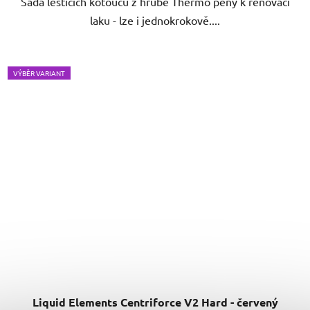
Sada leštících kotoučů z hrubé Thermo pěny k renovaci
laku - lze i jednokrokově....
VÝBĚR VARIANT
Liquid Elements Centriforce V2 Hard - červený