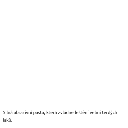
z
5
hvězdiček.
Silná abrazivní pasta, která zvládne leštění velmi tvrdých
laků.