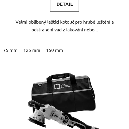
DETAIL
z
5
Velmi oblíbený leštící kotouč pro hrubé leštění a
hvězdiček.
odstranění vad z lakování nebo...
75 mm
125 mm
150 mm