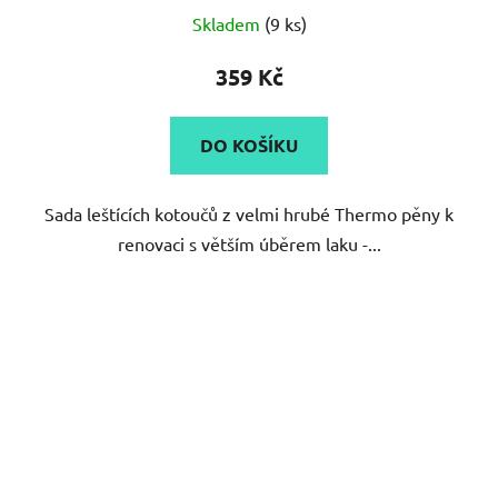
Skladem
(9 ks)
359 Kč
DO KOŠÍKU
Sada leštících kotoučů z velmi hrubé Thermo pěny k
renovaci s větším úběrem laku -...