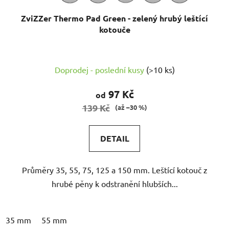
ZviZZer Thermo Pad Green - zelený hrubý leštící
kotouče
Doprodej - poslední kusy
(>10 ks)
97 Kč
od
139 Kč
(až –30 %)
DETAIL
Průměry 35, 55, 75, 125 a 150 mm. Leštící kotouč z
hrubé pěny k odstranění hlubších...
35 mm
55 mm