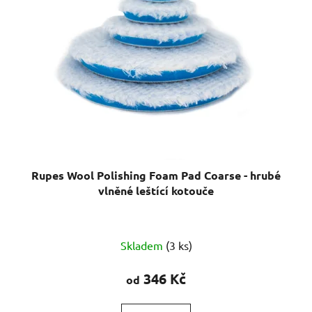
Rupes Wool Polishing Foam Pad Coarse - hrubé
vlněné leštící kotouče
Průměrné
Skladem
(3 ks)
hodnocení
produktu
346 Kč
od
je
5,0