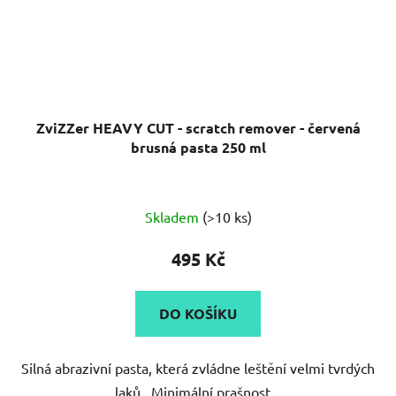
ZviZZer HEAVY CUT - scratch remover - červená
brusná pasta 250 ml
Průměrné
Skladem
(>10 ks)
hodnocení
produktu
495 Kč
je
5,0
DO KOŠÍKU
z
5
Silná abrazivní pasta, která zvládne leštění velmi tvrdých
hvězdiček.
laků. Minimální prašnost...