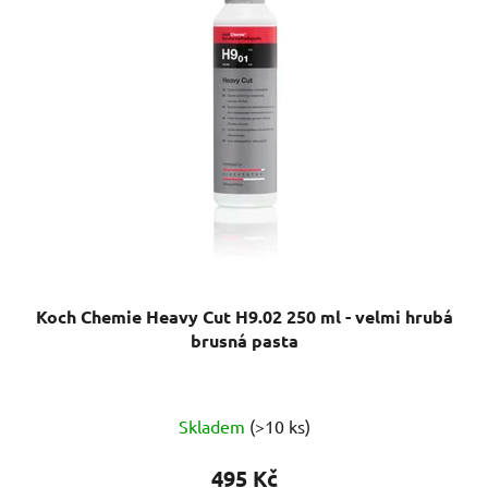
Koch Chemie Heavy Cut H9.02 250 ml - velmi hrubá
brusná pasta
Průměrné
Skladem
(>10 ks)
hodnocení
produktu
495 Kč