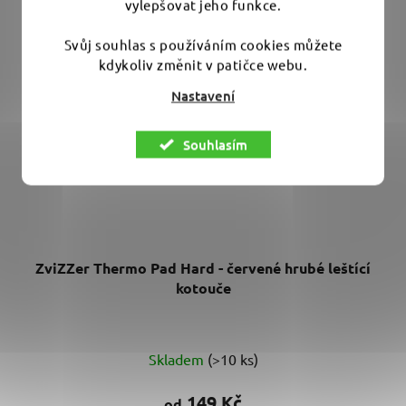
vylepšovat jeho funkce.
Svůj souhlas s používáním cookies můžete
kdykoliv změnit v patičce webu.
Nastavení
Souhlasím
ZviZZer Thermo Pad Hard - červené hrubé leštící
kotouče
Průměrné
Skladem
(>10 ks)
hodnocení
produktu
149 Kč
od