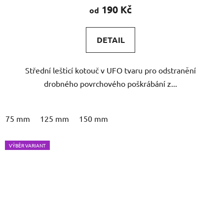
190 Kč
od
DETAIL
Střední lešticí kotouč v UFO tvaru pro odstranění
drobného povrchového poškrábání z...
75 mm
125 mm
150 mm
VÝBĚR VARIANT