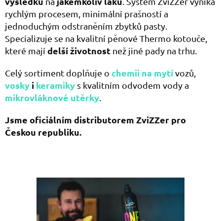
výsledku
jakémkoliv laku
na
. Systém ZviZZer vyniká
rychlým procesem, minimální prašností a
jednoduchým odstraněním zbytků pasty.
Specializuje se na kvalitní pěnové Thermo kotouče,
delší životnost
které mají
než jiné pady na trhu.
chemii na mytí
Celý sortiment doplňuje o
vozů,
vosky
i
keramiky
s kvalitním odvodem vody a
mikrovláknové utěrky
.
Jsme oficiálním distributorem ZviZZer pro
Českou republiku.