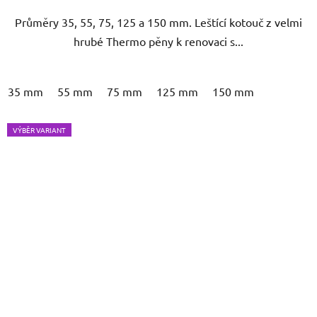
Průměry 35, 55, 75, 125 a 150 mm. Leštící kotouč z velmi
hrubé Thermo pěny k renovaci s...
35 mm
55 mm
75 mm
125 mm
150 mm
VÝBĚR VARIANT