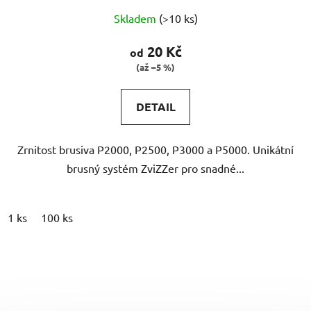
Skladem
(>10 ks)
20 Kč
od
(až –5 %)
DETAIL
Zrnitost brusiva P2000, P2500, P3000 a P5000. Unikátní
brusný systém ZviZZer pro snadné...
1 ks
100 ks