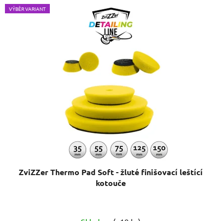
VÝBĚR VARIANT
ZviZZer Thermo Pad Soft - žluté finišovací leštící
kotouče
Průměrné