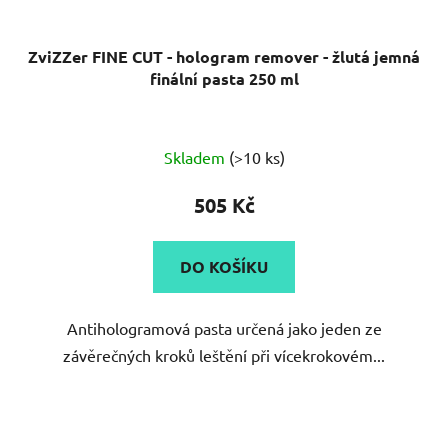
ZviZZer FINE CUT - hologram remover - žlutá jemná
finální pasta 250 ml
Průměrné
Skladem
(>10 ks)
hodnocení
produktu
505 Kč
je
5,0
DO KOŠÍKU
z
5
Antihologramová pasta určená jako jeden ze
hvězdiček.
závěrečných kroků leštění při vícekrokovém...