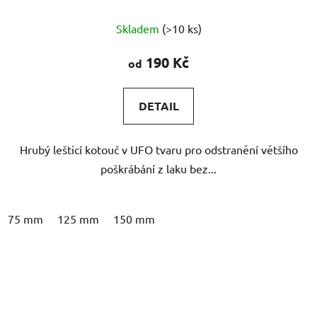
Skladem
(>10 ks)
190 Kč
od
DETAIL
Hrubý lešticí kotouč v UFO tvaru pro odstranění většího
poškrábání z laku bez...
75 mm
125 mm
150 mm