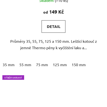
Skladem
(>10 ks)
hodnocení
produktu
149 Kč
od
je
5,0
DETAIL
z
5
Průměry 35, 55, 75, 125 a 150 mm. Leštící kotouč z
hvězdiček.
jemné Thermo pěny k vyčištění laku a...
35 mm
55 mm
75 mm
125 mm
150 mm
VÝBĚR VARIANT