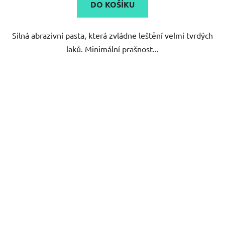
DO KOŠÍKU
z
5
Silná abrazivní pasta, která zvládne leštění velmi tvrdých
hvězdiček.
laků. Minimální prašnost...