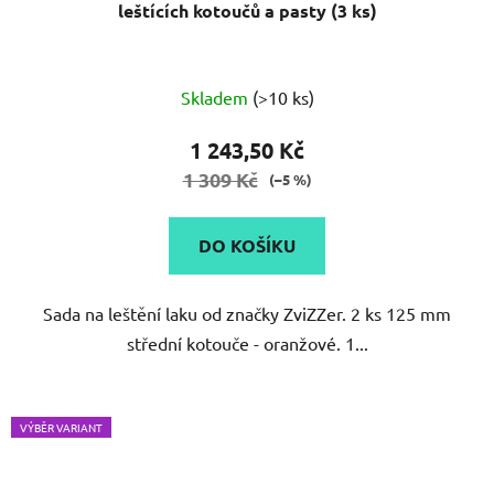
leštících kotoučů a pasty (3 ks)
Průměrné
Skladem
(>10 ks)
hodnocení
produktu
1 243,50 Kč
je
1 309 Kč
(–5 %)
5,0
z
DO KOŠÍKU
5
hvězdiček.
Sada na leštění laku od značky ZviZZer. 2 ks 125 mm
střední kotouče - oranžové. 1...
VÝBĚR VARIANT