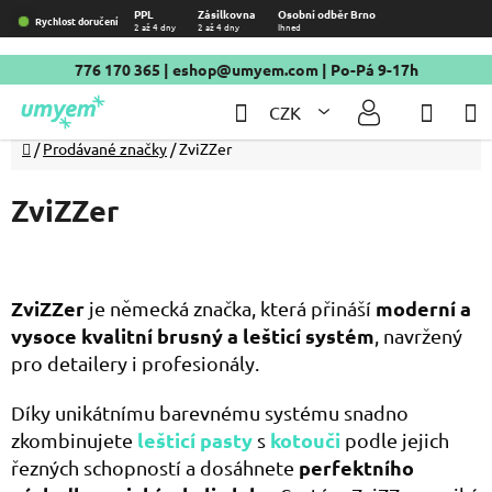
Přejít
PPL
Zásilkovna
Osobní odběr Brno
Rychlost doručení
2 až 4 dny
2 až 4 dny
Ihned
na
obsah
776 170 365
|
eshop@umyem.com
| Po-Pá 9-17h
Hledat
NÁKU
CZK
KOŠÍ
Domů
/
Prodávané značky
/
ZviZZer
ZviZZer
ZviZZer
moderní a
je německá značka, která přináší
vysoce kvalitní brusný a lešticí systém
, navržený
pro detailery i profesionály.
Díky unikátnímu barevnému systému snadno
lešticí pasty
kotouči
zkombinujete
s
podle jejich
perfektního
řezných schopností a dosáhnete