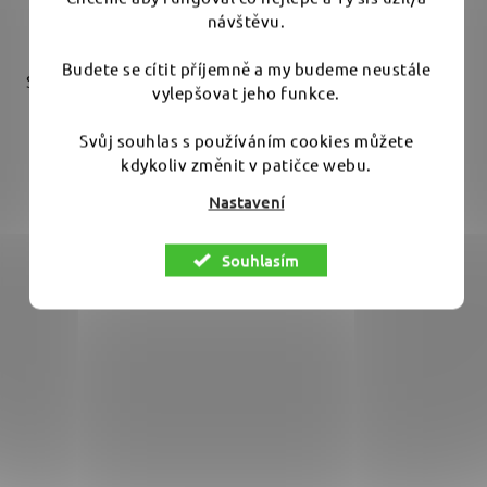
DO KOŠÍKU
návštěvu.
z
5
Budete se cítit příjemně a my budeme neustále
Silná abrazivní pasta, která zvládne leštění velmi tvrdých
hvězdiček.
vylepšovat jeho funkce.
laků. Minimální prašnost...
Svůj souhlas s používáním cookies můžete
kdykoliv změnit v patičce webu.
Nastavení
Souhlasím