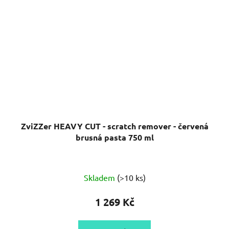
ZviZZer HEAVY CUT - scratch remover - červená
brusná pasta 750 ml
Průměrné
Skladem
(>10 ks)
hodnocení
produktu
1 269 Kč
je
5,0