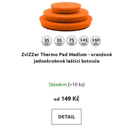
d
o
u
d
k
u
t
k
ů
t
ů
ZviZZer Thermo Pad Medium - oranžové
jednokrokové leštící kotouče
Průměrné
Skladem
(>10 ks)
hodnocení
produktu
149 Kč
od
je
5,0
DETAIL
z
5