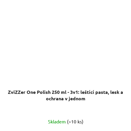
ZviZZer One Polish 250 ml - 3v1: leštící pasta, lesk a
ochrana v jednom
Průměrné
Skladem
(>10 ks)
hodnocení