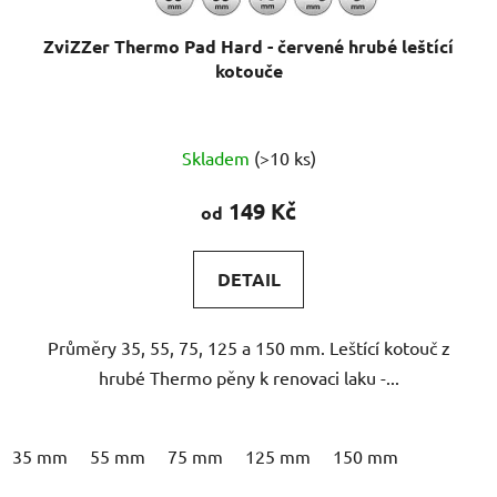
ZviZZer Thermo Pad Hard - červené hrubé leštící
kotouče
Průměrné
Skladem
(>10 ks)
hodnocení
produktu
149 Kč
od
je
5,0
DETAIL
z
5
Průměry 35, 55, 75, 125 a 150 mm. Leštící kotouč z
hvězdiček.
hrubé Thermo pěny k renovaci laku -...
35 mm
55 mm
75 mm
125 mm
150 mm