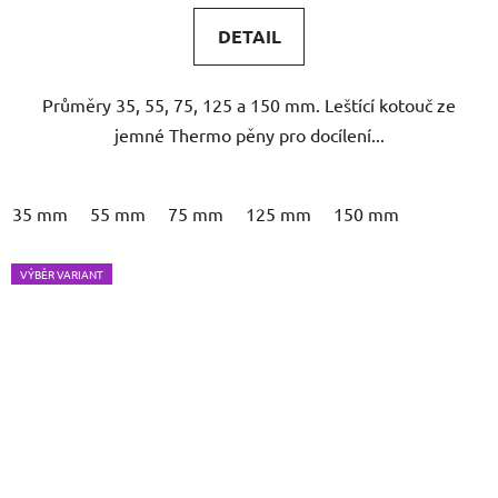
DETAIL
Průměry 35, 55, 75, 125 a 150 mm. Leštící kotouč ze
jemné Thermo pěny pro docílení...
35 mm
55 mm
75 mm
125 mm
150 mm
VÝBĚR VARIANT