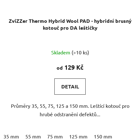
ZviZZer Thermo Hybrid Wool PAD - hybridní brusný
kotouč pro DA leštičky
Průměrné
Skladem
(>10 ks)
hodnocení
produktu
129 Kč
od
je
4,0
DETAIL
z
5
Průměry 35, 55, 75, 125 a 150 mm. Leštící kotouč pro
hvězdiček.
hrubé odstranění defektů...
35 mm
55 mm
75 mm
125 mm
150 mm