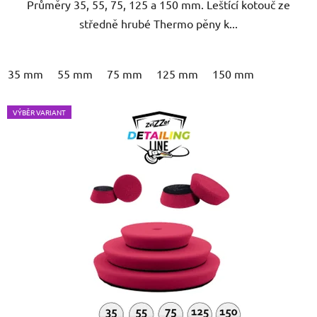
Průměry 35, 55, 75, 125 a 150 mm. Leštící kotouč ze
hvězdiček.
středně hrubé Thermo pěny k...
35 mm
55 mm
75 mm
125 mm
150 mm
VÝBĚR VARIANT