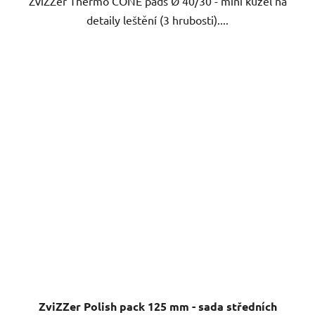
ZviZZer Thermo CONE pads Ø 40/30 - mini kužel na
detaily leštění (3 hrubosti)....
ZviZZer Polish pack 125 mm - sada středních