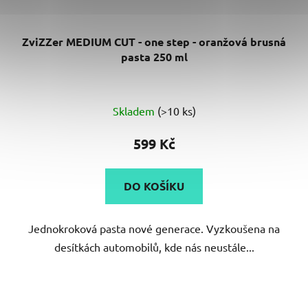
ZviZZer MEDIUM CUT - one step - oranžová brusná
pasta 250 ml
Průměrné
Skladem
(>10 ks)
hodnocení
produktu
599 Kč
je
5,0
DO KOŠÍKU
z
5
Jednokroková pasta nové generace. Vyzkoušena na
hvězdiček.
desítkách automobilů, kde nás neustále...