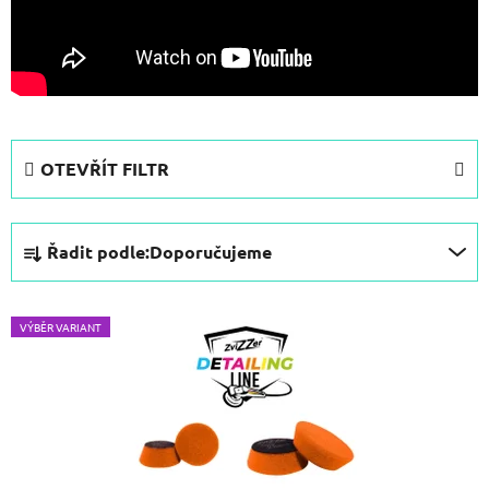
OTEVŘÍT FILTR
Ř
Řadit podle:
Doporučujeme
a
z
V
e
VÝBĚR VARIANT
ý
n
p
í
i
p
s
r
p
o
r