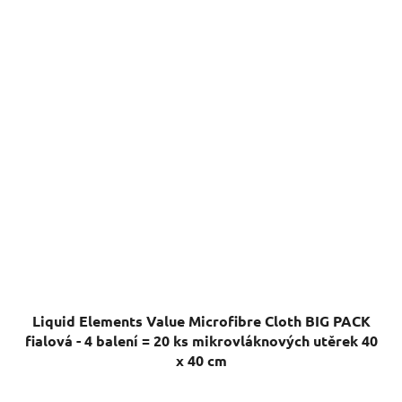
Liquid Elements Value Microfibre Cloth BIG PACK
fialová - 4 balení = 20 ks mikrovláknových utěrek 40
x 40 cm
Průměrné