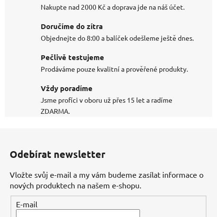
Nakupte nad 2000 Kč a doprava jde na náš účet.
Doručíme do zítra
Objednejte do 8:00 a balíček odešleme ještě dnes.
Pečlivě testujeme
Prodáváme pouze kvalitní a prověřené produkty.
Vždy poradíme
Jsme profíci v oboru už přes 15 let a radíme
ZDARMA.
Z
á
Odebírat newsletter
p
a
Vložte svůj e-mail a my vám budeme zasílat informace o
t
nových produktech na našem e-shopu.
í
E-mail