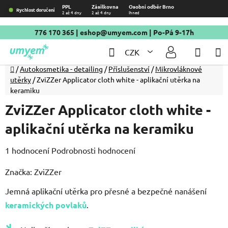
Přejít
PPL
Zásilkovna
Osobní odběr Brno
Rychlost doručení
2 až 4 dny
2 až 4 dny
Ihned
na
obsah
776 170 365
|
eshop@umyem.com
| Po-Pá 9-17h
Hledat
NÁKU
CZK
KOŠÍ
Domů
/
Autokosmetika - detailing
/
Příslušenství
/
Mikrovláknové
utěrky
/
ZviZZer Applicator cloth white - aplikační utěrka na
keramiku
ZviZZer Applicator cloth white -
aplikační utěrka na keramiku
Průměrné
1 hodnocení
Podrobnosti hodnocení
hodnocení
Značka:
ZviZZer
produktu
Jemná aplikační utěrka pro přesné a bezpečné nanášení
je
keramických povlaků
5,0
.
z