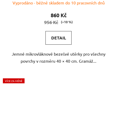
Vyprodáno - běžně skladem do 10 pracovních dnů
hodnocení
produktu
860 Kč
je
956 Kč
(–10 %)
5,0
z
DETAIL
5
hvězdiček.
Jemné mikrovláknové bezešvé utěrky pro všechny
povrchy v rozměru 40 × 40 cm. Gramáž...
VÍCE ZA MÉNĚ