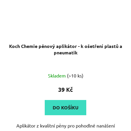
Koch Chemie pěnový aplikátor - k ošetření plastů a
pneumatik
Průměrné
Skladem
(>10 ks)
hodnocení
produktu
39 Kč
je
5,0
DO KOŠÍKU
z
5
Aplikátor z kvalitní pěny pro pohodlné nanášení
hvězdiček.