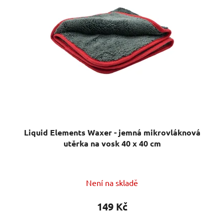
Liquid Elements Waxer - jemná mikrovláknová
utěrka na vosk 40 x 40 cm
Průměrné
Není na skladě
hodnocení
produktu
149 Kč
je