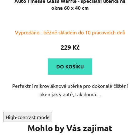
Auto Finesse Glass Waffle - speciální utěrka na
okna 60 x 40 cm
Průměrné
Vyprodáno - běžně skladem do 10 pracovních dnů
hodnocení
produktu
229 Kč
je
5,0
DO KOŠÍKU
z
5
Perfektní mikrovláknová utěrka pro dokonalé čištění
hvězdiček.
oken jak v autě, tak doma....
High-contrast mode
Mohlo by Vás zajímat