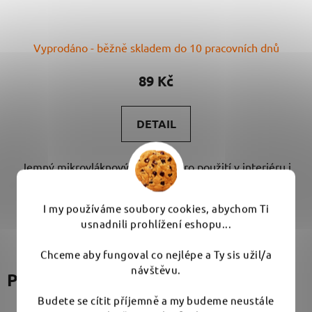
Průměrné
Vyprodáno - běžně skladem do 10 pracovních dnů
hodnocení
produktu
89 Kč
je
5,0
DETAIL
z
5
Jemný mikrovláknový aplikátor pro použití v interiéru i
hvězdiček.
exteriéru. Velmi odolný Za...
I my používáme soubory cookies, abychom Ti
usnadnili prohlížení eshopu...
Chceme aby fungoval co nejlépe a Ty sis užil/a
návštěvu.
Podobné produkty
Budete se cítit příjemně a my budeme neustále