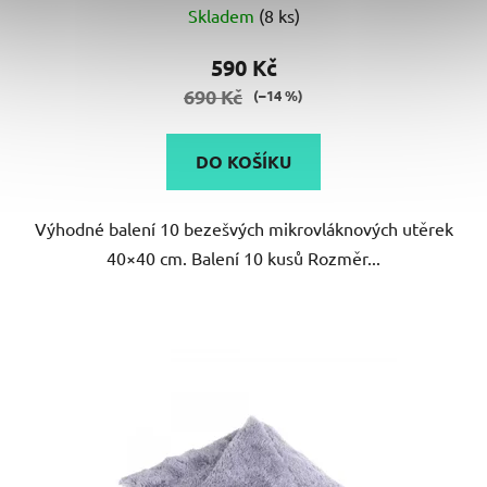
Skladem
(8 ks)
590 Kč
690 Kč
(–14 %)
DO KOŠÍKU
Výhodné balení 10 bezešvých mikrovláknových utěrek
40×40 cm. Balení 10 kusů Rozměr...