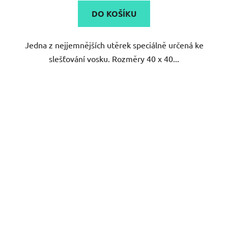
5,0
DO KOŠÍKU
z
5
Jedna z nejjemnějších utěrek speciálně určená ke
hvězdiček.
slešťování vosku. Rozměry 40 x 40...