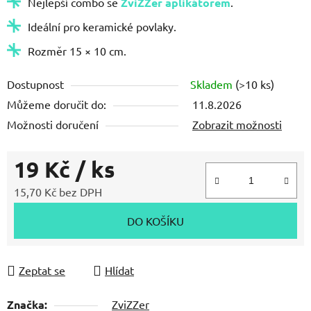
Nejlepší combo se
ZviZZer aplikátorem
.
5
hvězdiček.
Ideální pro keramické povlaky.
Rozměr 15 × 10 cm.
Dostupnost
Skladem
(>10 ks)
Můžeme doručit do:
11.8.2026
Možnosti doručení
Zobrazit možnosti
19 Kč
/ ks
15,70 Kč bez DPH
Měrná cena:
DO KOŠÍKU
Zeptat se
Hlídat
Značka:
ZviZZer