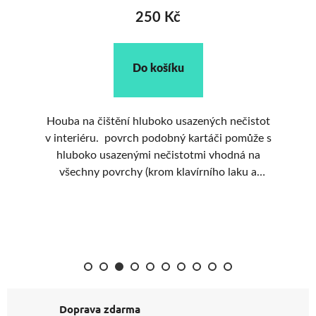
250 Kč
Do košíku
Houba na čištění hluboko usazených nečistot
v interiéru. povrch podobný kartáči pomůže s
b
í
hluboko usazenými nečistotmi vhodná na
ní,
všechny povrchy (krom klavírního laku a
e
displejů)
né
st
Doprava zdarma