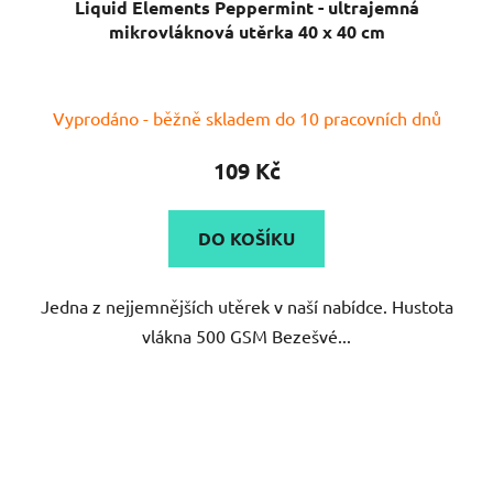
Liquid Elements Peppermint - ultrajemná
mikrovláknová utěrka 40 x 40 cm
Průměrné
Vyprodáno - běžně skladem do 10 pracovních dnů
hodnocení
produktu
109 Kč
je
5,0
DO KOŠÍKU
z
5
Jedna z nejjemnějších utěrek v naší nabídce. Hustota
hvězdiček.
vlákna 500 GSM Bezešvé...