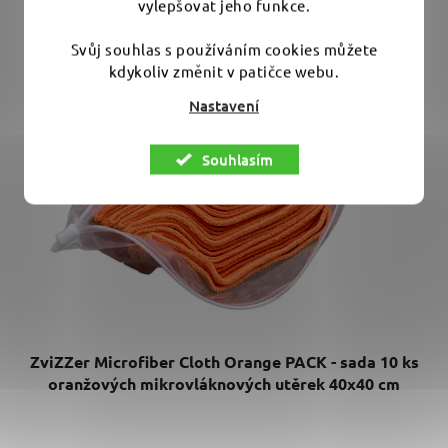
vylepšovat jeho funkce.
Svůj souhlas s používáním cookies můžete
kdykoliv změnit v patičce webu.
Nastavení
Souhlasím
ZviZZer Microfiber Cloth Orange PACK - sada 10 ks
oranžových mikrovláknových utěrek 40x40 cm