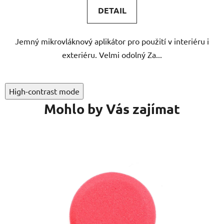
5,0
DETAIL
z
5
Jemný mikrovláknový aplikátor pro použití v interiéru i
hvězdiček.
exteriéru. Velmi odolný Za...
High-contrast mode
Mohlo by Vás zajímat