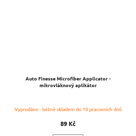
Auto Finesse Microfiber Applicator -
mikrovláknový aplikátor
Průměrné
Vyprodáno - běžně skladem do 10 pracovních dnů
hodnocení
produktu
89 Kč
je