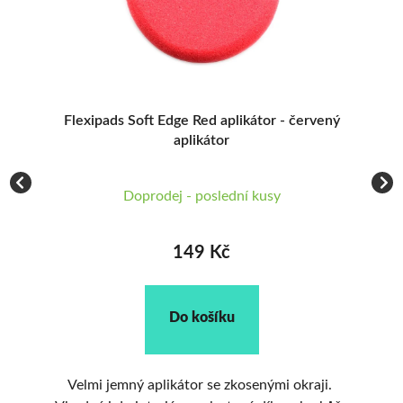
vý
Flexipads Soft Edge Red aplikátor - červený
L
aplikátor
ích
Doprodej - poslední kusy
149 Kč
Do košíku
Velmi jemný aplikátor se zkosenými okraji.
Apli
ční