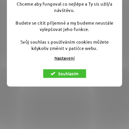
Chceme aby fungoval co nejlépe a Ty sis užil/a
Skladem
(1 ks)
návštěvu.
49 Kč
Budete se cítit příjemně a my budeme neustále
vylepšovat jeho funkce.
DO KOŠÍKU
Svůj souhlas s používáním cookies můžete
kdykoliv změnit v patičce webu.
Nastavení
Velmi jemný pěnový aplikátor s otevřenými buňkami,
který se hodí na aplikaci všeho, co...
Souhlasím