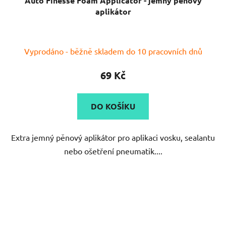
Auto Finesse Foam Applicator - jemný pěnový
aplikátor
Vyprodáno - běžně skladem do 10 pracovních dnů
69 Kč
DO KOŠÍKU
Extra jemný pěnový aplikátor pro aplikaci vosku, sealantu
nebo ošetření pneumatik....