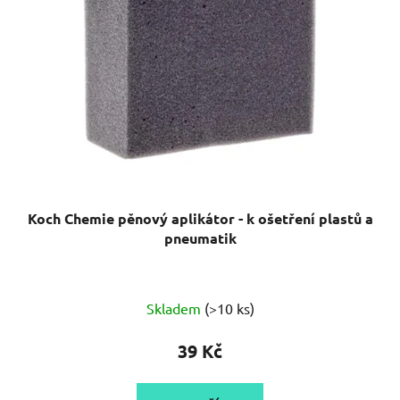
Koch Chemie pěnový aplikátor - k ošetření plastů a
pneumatik
Průměrné
Skladem
(>10 ks)
hodnocení
produktu
39 Kč
je
5,0