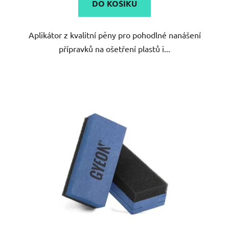
DO KOŠÍKU
z
5
Aplikátor z kvalitní pěny pro pohodlné nanášení
hvězdiček.
přípravků na ošetření plastů i...