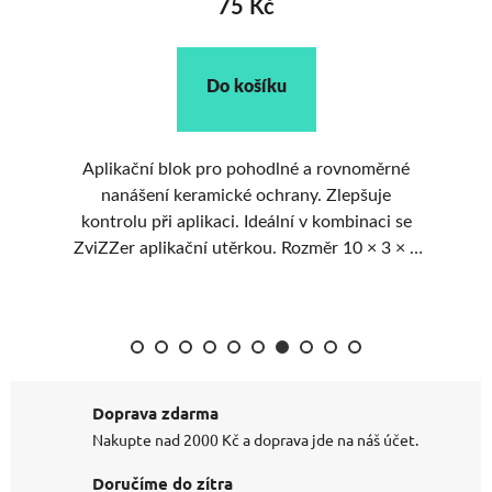
 Kč
159 Kč
ošíku
Do košíku
ohodlné a rovnoměrné
Sada 10 kusů jemných mikrovl
any. Zlepšuje
utěrek na aplikaci keramických
Rozměr 8 x 12 cm
 × 3 × 2
m.
Doprava zdarma
Nakupte nad 2000 Kč a doprava jde na náš účet.
Doručíme do zítra