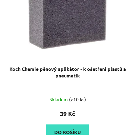
Koch Chemie pěnový aplikátor - k ošetření plastů a
pneumatik
Průměrné
Skladem
(>10 ks)
hodnocení
produktu
39 Kč
je
5,0
DO KOŠÍKU
z