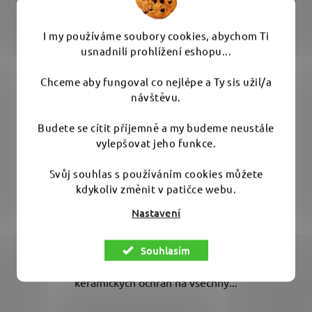
I my používáme soubory cookies, abychom Ti
usnadnili prohlížení eshopu...
Gyeon Q2M Coating Aplikator Light (10-pack) - 10
Chceme aby fungoval co nejlépe a Ty sis užil/a
ks aplikátorů na keramické ochrany
návštěvu.
Budete se cítit příjemně a my budeme neustále
vylepšovat jeho funkce.
Skladem
(1 ks)
Svůj souhlas s používáním cookies můžete
939 Kč
kdykoliv změnit v patičce webu.
Nastavení
DO KOŠÍKU
Souhlasím
Oboustranný aplikátor pro přesnou a bezpečnou aplikaci
keramických ochran na všechny...