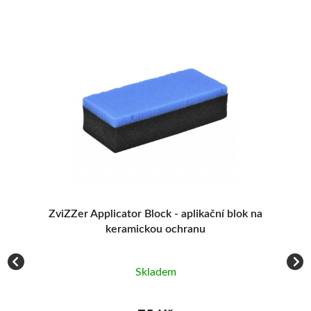
ck - aplikační blok na
Liquid Elements Scatter - aplika
u ochranu
10 ks
adem
Skladem