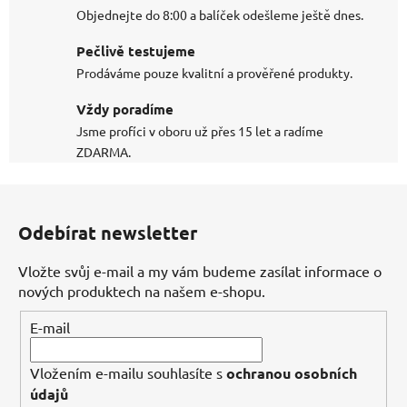
Objednejte do 8:00 a balíček odešleme ještě dnes.
Pečlivě testujeme
Prodáváme pouze kvalitní a prověřené produkty.
Vždy poradíme
Jsme profíci v oboru už přes 15 let a radíme
ZDARMA.
Z
á
Odebírat newsletter
p
a
Vložte svůj e-mail a my vám budeme zasílat informace o
t
nových produktech na našem e-shopu.
í
E-mail
Vložením e-mailu souhlasíte s
ochranou osobních
údajů