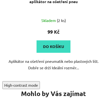
aplikátor na ošetření pneu
Průměrné
Skladem
(2 ks)
hodnocení
produktu
99 Kč
je
3,0
DO KOŠÍKU
z
5
Aplikátor na ošetření pneumatik nebo plastových lišt.
hvězdiček.
Dobře se drží Ideální rozměr...
High-contrast mode
Mohlo by Vás zajímat