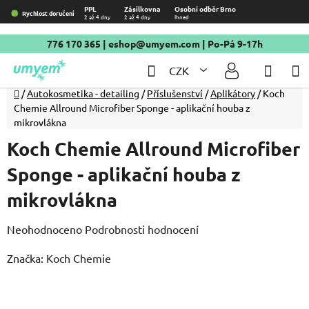
Přejít
PPL
Zásilkovna
Osobní odběr Brno
Rychlost doručení
2 až 4 dny
2 až 4 dny
Ihned
na
obsah
776 170 365
|
eshop@umyem.com
| Po-Pá 9-17h
Hledat
NÁKU
CZK
KOŠÍ
Domů
/
Autokosmetika - detailing
/
Příslušenství
/
Aplikátory
/
Koch
Chemie Allround Microfiber Sponge - aplikační houba z
mikrovlákna
Koch Chemie Allround Microfiber
Sponge - aplikační houba z
mikrovlákna
Průměrné
Neohodnoceno
Podrobnosti hodnocení
hodnocení
Značka:
Koch Chemie
produktu
je
0,0