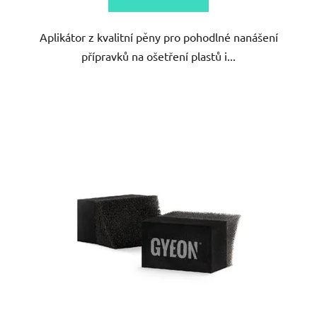
5
Aplikátor z kvalitní pěny pro pohodlné nanášení
hvězdiček.
přípravků na ošetření plastů i...