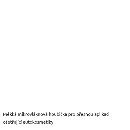
z
5
hvězdiček.
Měkká mikrovláknová houbička pro přesnou aplikaci
ošetřující autokosmetiky.