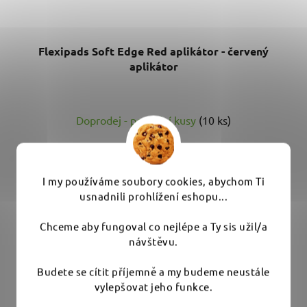
Flexipads Soft Edge Red aplikátor - červený
aplikátor
Doprodej - poslední kusy
(10 ks)
149 Kč
I my používáme soubory cookies, abychom Ti
DO KOŠÍKU
usnadnili prohlížení eshopu...
Chceme aby fungoval co nejlépe a Ty sis užil/a
Velmi jemný aplikátor se zkosenými okraji. Vhodný i do
návštěvu.
interiéru - plastové díly...
Budete se cítit příjemně a my budeme neustále
vylepšovat jeho funkce.