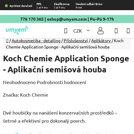
Přejít
PPL
Zásilkovna
Osobní odběr Brno
Rychlost doručení
2 až 4 dny
2 až 4 dny
Ihned
na
obsah
776 170 365
|
eshop@umyem.com
| Po-Pá 9-17h
Hledat
NÁKU
CZK
KOŠÍ
Domů
/
Autokosmetika - detailing
/
Příslušenství
/
Aplikátory
/
Koch
Chemie Application Sponge - Aplikační semišová houba
Koch Chemie Application Sponge
- Aplikační semišová houba
Průměrné
Neohodnoceno
Podrobnosti hodnocení
hodnocení
Značka:
Koch Chemie
produktu
je
Dvě houbičky na nanášení konzervačních prostředků –
0,0
šetrné a efektivní pro dokonalý povrch.
z
5