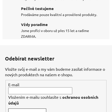
Pečlivě testujeme
Prodáváme pouze kvalitní a prověřené produkty.
Vždy poradíme
Jsme profíci v oboru už přes 15 let a radíme
ZDARMA.
Z
á
Odebírat newsletter
p
a
Vložte svůj e-mail a my vám budeme zasílat informace o
t
nových produktech na našem e-shopu.
í
E-mail
Vložením e-mailu souhlasíte s
ochranou osobních
údajů