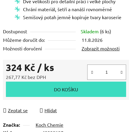
Dvě velikosti pro detailní práci i velké plochy
hvězdiček.
Chrání materiál, šetří a nanáší rovnoměrně
Semišový potah jemně kopíruje tvary karoserie
Dostupnost
Skladem
(6 ks)
Můžeme doručit do:
11.8.2026
Možnosti doručení
Zobrazit možnosti
324 Kč
/ ks
267,77 Kč bez DPH
Měrná cena:
DO KOŠÍKU
Zeptat se
Hlídat
Značka:
Koch Chemie