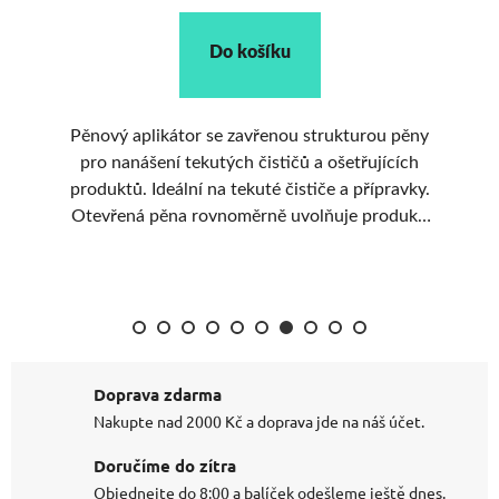
Do košíku
Pěnový aplikátor se zavřenou strukturou pěny
Sp
kké
pro nanášení tekutých čističů a ošetřujících
ový
produktů. Ideální na tekuté čističe a přípravky.
.
Otevřená pěna rovnoměrně uvolňuje produkt.
í 2
Snadno se čistí a dlouho vydrží.
Doprava zdarma
Nakupte nad 2000 Kč a doprava jde na náš účet.
Doručíme do zítra
Objednejte do 8:00 a balíček odešleme ještě dnes.