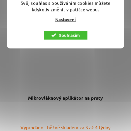
Svůj souhlas s používáním cookies můžete
kdykoliv změnit v patičce webu.
Nastavení
Souhlasím
Mikrovláknový aplikátor na prsty
Vyprodáno - běžně skladem za 3 až 4 týdny