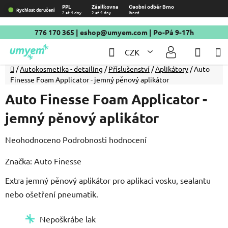
Přejít
PPL
Zásilkovna
Osobní odběr Brno
Rychlost doručení
2 až 4 dny
2 až 4 dny
Ihned
na
obsah
776 170 365
|
eshop@umyem.com
| Po-Pá 9-17h
Hledat
NÁKU
CZK
KOŠÍ
Domů
/
Autokosmetika - detailing
/
Příslušenství
/
Aplikátory
/
Auto
Finesse Foam Applicator - jemný pěnový aplikátor
Auto Finesse Foam Applicator -
jemný pěnový aplikátor
Průměrné
Neohodnoceno
Podrobnosti hodnocení
hodnocení
Značka:
Auto Finesse
produktu
Extra jemný pěnový aplikátor pro aplikaci vosku, sealantu
je
nebo ošetření pneumatik.
0,0
z
Nepoškrábe lak
5