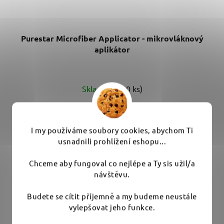
Purestar Microfiber Applicator - mikrovláknový
aplikátor
Skladem
(>10 ks)
99 Kč
I my používáme soubory cookies, abychom Ti
usnadnili prohlížení eshopu...
DO KOŠÍKU
Chceme aby fungoval co nejlépe a Ty sis užil/a
Všestranný aplikátor se strukturou vlákna uzavřené
návštěvu.
smyčky pro co nejšetrnější práci....
Budete se cítit příjemně a my budeme neustále
vylepšovat jeho funkce.