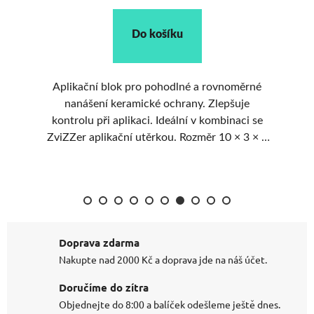
Do košíku
Aplikační blok pro pohodlné a rovnoměrné
 v
nanášení keramické ochrany. Zlepšuje
kontrolu při aplikaci. Ideální v kombinaci se
r
ZviZZer aplikační utěrkou. Rozměr 10 × 3 × 2
cm.
Doprava zdarma
Nakupte nad 2000 Kč a doprava jde na náš účet.
Doručíme do zítra
Objednejte do 8:00 a balíček odešleme ještě dnes.