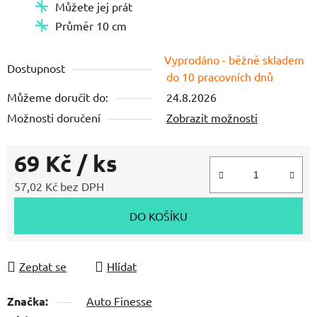
Můžete jej prát
hvězdiček.
Průměr 10 cm
Vyprodáno - běžně skladem
Dostupnost
do 10 pracovních dnů
Můžeme doručit do:
24.8.2026
Možnosti doručení
Zobrazit možnosti
69 Kč
/ ks
57,02 Kč bez DPH
Měrná cena:
DO KOŠÍKU
Zeptat se
Hlídat
Značka:
Auto Finesse