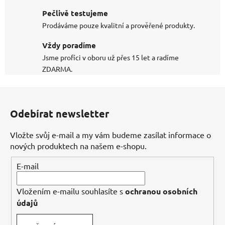
Pečlivě testujeme
Prodáváme pouze kvalitní a prověřené produkty.
Vždy poradíme
Jsme profíci v oboru už přes 15 let a radíme
ZDARMA.
Z
á
Odebírat newsletter
p
a
Vložte svůj e-mail a my vám budeme zasílat informace o
t
nových produktech na našem e-shopu.
í
E-mail
Vložením e-mailu souhlasíte s
ochranou osobních
údajů