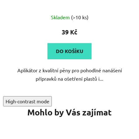
Průměrné
Skladem
(>10 ks)
hodnocení
produktu
39 Kč
je
5,0
DO KOŠÍKU
z
5
Aplikátor z kvalitní pěny pro pohodlné nanášení
hvězdiček.
přípravků na ošetření plastů i...
High-contrast mode
Mohlo by Vás zajímat