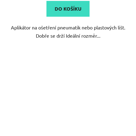
3,0
DO KOŠÍKU
z
5
Aplikátor na ošetření pneumatik nebo plastových lišt.
hvězdiček.
Dobře se drží Ideální rozměr...