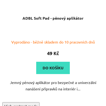
ADBL Soft Pad - pěnový aplikátor
Průměrné
Vyprodáno - běžně skladem do 10 pracovních dnů
hodnocení
produktu
49 Kč
je
5,0
DO KOŠÍKU
z
5
Jemný pěnový aplikátor pro bezpečné a univerzální
hvězdiček.
nanášení přípravků na interiér i...
High-contrast mode