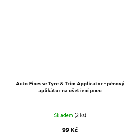
Auto Finesse Tyre & Trim Applicator - pěnový
aplikátor na ošetření pneu
Průměrné
Skladem
(2 ks)
hodnocení
produktu
99 Kč
je