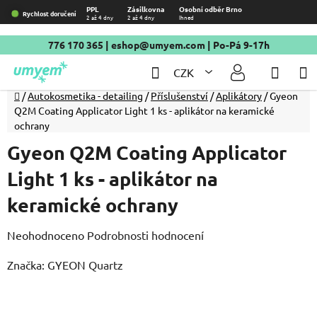
Přejít
PPL
Zásilkovna
Osobní odběr Brno
Rychlost doručení
2 až 4 dny
2 až 4 dny
Ihned
na
obsah
776 170 365
|
eshop@umyem.com
| Po-Pá 9-17h
Hledat
NÁKU
CZK
KOŠÍ
Domů
/
Autokosmetika - detailing
/
Příslušenství
/
Aplikátory
/
Gyeon
Q2M Coating Applicator Light 1 ks - aplikátor na keramické
ochrany
Gyeon Q2M Coating Applicator
Light 1 ks - aplikátor na
keramické ochrany
Průměrné
Neohodnoceno
Podrobnosti hodnocení
hodnocení
Značka:
GYEON Quartz
produktu
je
0,0