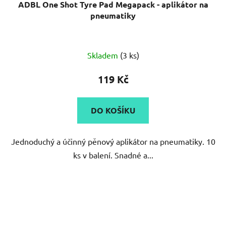
ADBL One Shot Tyre Pad Megapack - aplikátor na
pneumatiky
Průměrné
Skladem
(3 ks)
hodnocení
produktu
119 Kč
je
5,0
DO KOŠÍKU
z
5
Jednoduchý a účinný pěnový aplikátor na pneumatiky. 10
hvězdiček.
ks v balení. Snadné a...