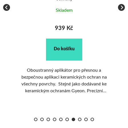
Vy
Skladem
939 Kč
Do košíku
Oboustranný aplikátor pro přesnou a
M
bezpečnou aplikaci keramických ochran na
všechny povrchy. Stejné jako dodávané ke
na
keramickým ochranám Gyeon. Precizní
aplikace díky semišové a mikrovláknové
straně. Ergonomický design bez ostrých hran.
V balení 10 kusů.