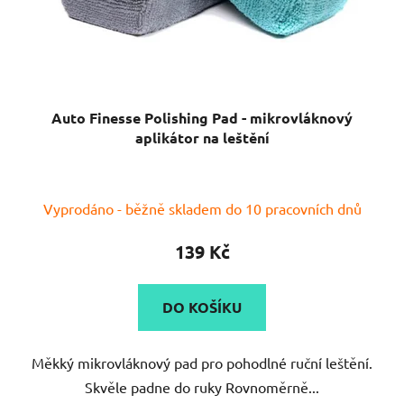
Auto Finesse Polishing Pad - mikrovláknový
aplikátor na leštění
Průměrné
Vyprodáno - běžně skladem do 10 pracovních dnů
hodnocení
produktu
139 Kč
je
5,0
DO KOŠÍKU
z
5
Měkký mikrovláknový pad pro pohodlné ruční leštění.
hvězdiček.
Skvěle padne do ruky Rovnoměrně...