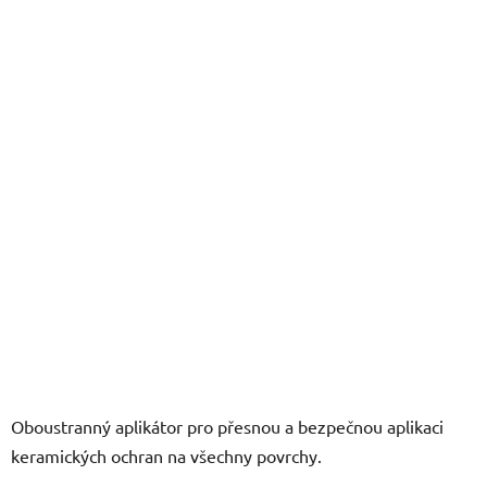
z
5
hvězdiček.
Oboustranný aplikátor pro přesnou a bezpečnou aplikaci
keramických ochran na všechny povrchy.