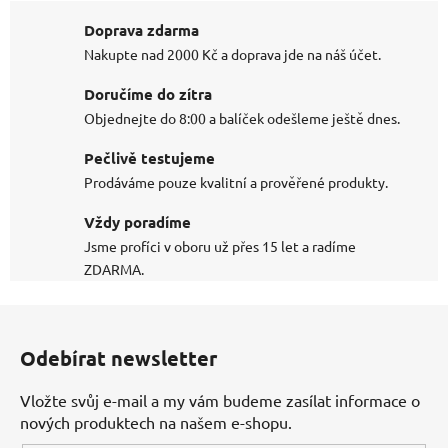
Doprava zdarma
Nakupte nad 2000 Kč a doprava jde na náš účet.
Doručíme do zítra
Objednejte do 8:00 a balíček odešleme ještě dnes.
Pečlivě testujeme
Prodáváme pouze kvalitní a prověřené produkty.
Vždy poradíme
Jsme profíci v oboru už přes 15 let a radíme
ZDARMA.
Z
á
Odebírat newsletter
p
a
Vložte svůj e-mail a my vám budeme zasílat informace o
t
nových produktech na našem e-shopu.
í