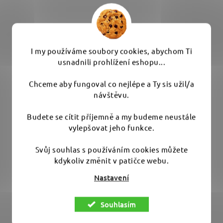
I my používáme soubory cookies, abychom Ti
usnadnili prohlížení eshopu...
Chceme aby fungoval co nejlépe a Ty sis užil/a
návštěvu.
Gyeon Q2M Tire Applicator Large - aplikátor na
pneumatiky
Budete se cítit příjemně a my budeme neustále
vylepšovat jeho funkce.
Průměrné
Skladem
(>10 ks)
Svůj souhlas s používáním cookies můžete
hodnocení
kdykoliv změnit v patičce webu.
produktu
69 Kč
Nastavení
je
5,0
DO KOŠÍKU
Souhlasím
z
5