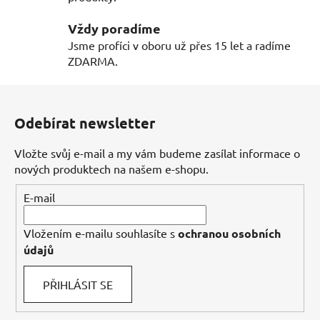
v
ý
Vždy poradíme
p
Jsme profíci v oboru už přes 15 let a radíme
i
ZDARMA.
s
u
Z
á
Odebírat newsletter
p
a
Vložte svůj e-mail a my vám budeme zasílat informace o
t
nových produktech na našem e-shopu.
í
E-mail
Vložením e-mailu souhlasíte s
ochranou osobních
údajů
PŘIHLÁSIT SE