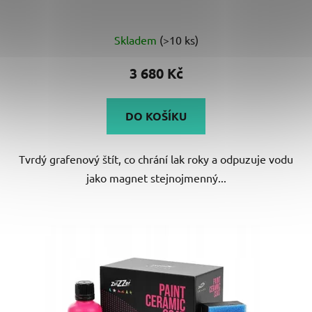
Skladem
(>10 ks)
3 680 Kč
DO KOŠÍKU
Tvrdý grafenový štít, co chrání lak roky a odpuzuje vodu
jako magnet stejnojmenný...