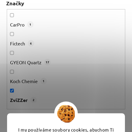
Značky
CarPro
1
Fictech
6
GYEON Quartz
17
Koch Chemie
1
ZviZZer
2
VYMAZAT FILTRY
I my používáme soubory cookies, abychom Ti