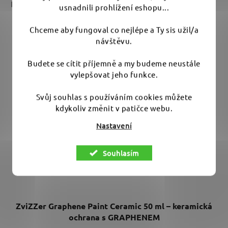
Položek k zobrazení:
2
usnadnili prohlížení eshopu...
Chceme aby fungoval co nejlépe a Ty sis užil/a
V
návštěvu.
ý
p
Budete se cítit příjemně a my budeme neustále
i
vylepšovat jeho funkce.
s
p
Svůj souhlas s používáním cookies můžete
kdykoliv změnit v patičce webu.
r
o
Nastavení
d
u
Souhlasím
k
t
ů
ZviZZer Graphene Paint Ceramic 50 ml – keramická
ochrana s GRAPHENEM