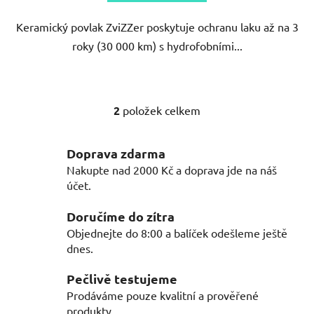
Keramický povlak ZviZZer poskytuje ochranu laku až na 3
roky (30 000 km) s hydrofobními...
2
položek celkem
O
v
l
Doprava zdarma
á
Nakupte nad 2000 Kč a doprava jde na náš
d
účet.
a
c
Doručíme do zítra
í
Objednejte do 8:00 a balíček odešleme ještě
p
dnes.
r
v
Pečlivě testujeme
k
Prodáváme pouze kvalitní a prověřené
y
produkty.