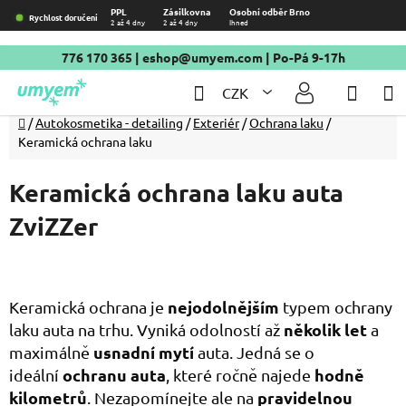
Přejít
PPL
Zásilkovna
Osobní odběr Brno
Rychlost doručení
2 až 4 dny
2 až 4 dny
Ihned
na
obsah
776 170 365
|
eshop@umyem.com
| Po-Pá 9-17h
Hledat
NÁKU
CZK
KOŠÍ
Domů
/
Autokosmetika - detailing
/
Exteriér
/
Ochrana laku
/
Keramická ochrana laku
Keramická ochrana laku auta
ZviZZer
nejodolnějším
Keramická ochrana je
typem ochrany
několik let
laku auta na trhu. Vyniká odolností až
a
usnadní mytí
maximálně
auta. Jedná se o
ochranu auta
hodně
ideální
, které ročně najede
kilometrů
pravidelnou
. Nezapomínejte ale na