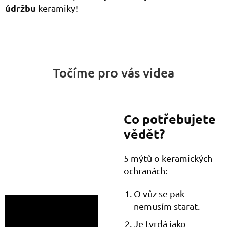
údržbu
keramiky!
Točíme pro vás videa
Co potřebujete
vědět?
5 mýtů o keramických
ochranách:
O vůz se pak
nemusím starat.
Je tvrdá jako