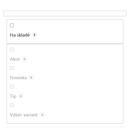
u
k
t
ů
Na skladě
2
Akce
0
Novinka
0
Tip
0
Výběr variant
0