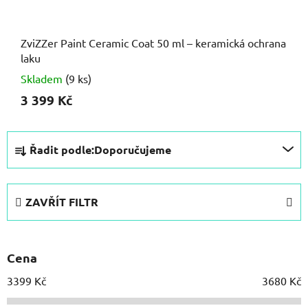
ZviZZer Paint Ceramic Coat 50 ml – keramická ochrana
laku
Skladem
(9 ks)
3 399 Kč
Ř
Řadit podle:
Doporučujeme
a
z
e
ZAVŘÍT FILTR
n
í
p
Cena
r
o
3399
Kč
3680
Kč
d