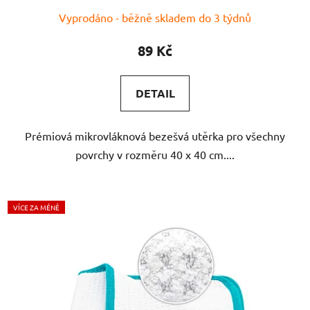
Průměrné
Vyprodáno - běžně skladem do 3 týdnů
hodnocení
produktu
89 Kč
je
5,0
DETAIL
z
5
Prémiová mikrovláknová bezešvá utěrka pro všechny
hvězdiček.
povrchy v rozměru 40 x 40 cm....
VÍCE ZA MÉNĚ