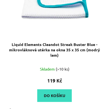
Liquid Elements Cleandot Streak Buster Blue -
mikrovláknová utěrka na okna 35 x 35 cm (modrý
lem)
Průměrné
Skladem
(>10 ks)
hodnocení
produktu
119 Kč
je
5,0
DO KOŠÍKU
z
5