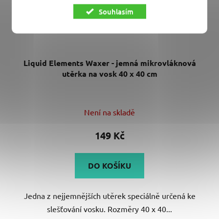
Souhlasím
Liquid Elements Waxer - jemná mikrovláknová
utěrka na vosk 40 x 40 cm
Průměrné
Není na skladě
hodnocení
produktu
149 Kč
je
5,0
DO KOŠÍKU
z
5
Jedna z nejjemnějších utěrek speciálně určená ke
hvězdiček.
slešťování vosku. Rozměry 40 x 40...