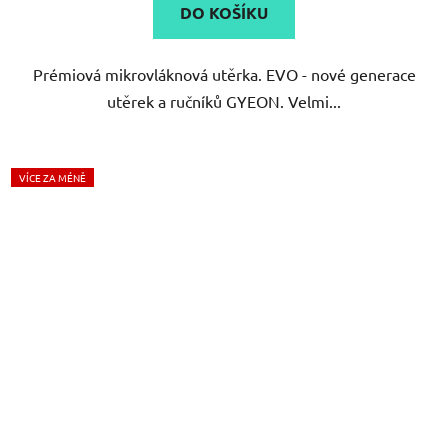
DO KOŠÍKU
Prémiová mikrovláknová utěrka. EVO - nové generace
utěrek a ručníků GYEON. Velmi...
VÍCE ZA MÉNĚ