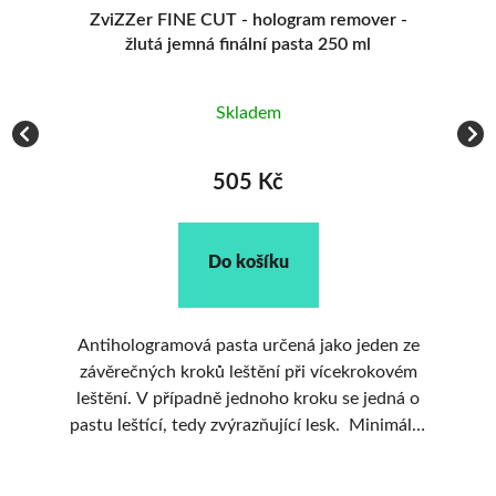
 -
ZviZZer FINE CUT - hologram remover -
žlutá jemná finální pasta 250 ml
Skladem
505 Kč
Do košíku
Antihologramová pasta určená jako jeden ze
V
ena
závěrečných kroků leštění při vícekrokovém
t.
leštění. V případně jednoho kroku se jedná o
or
pastu leštící, tedy zvýrazňující lesk. Minimální
prašnost, obsahuje oxid uhlíku, který se při
postupném zahřívání rozpadá na menší