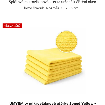
Špičková mikrovláknová utěrka určená k čištění oken
hvězdiček.
beze šmouh. Rozměr 35 × 35 cm...
VÍCE ZA MÉNĚ
UMYEM ty mikrovláknové utěrky Speed Yellow -