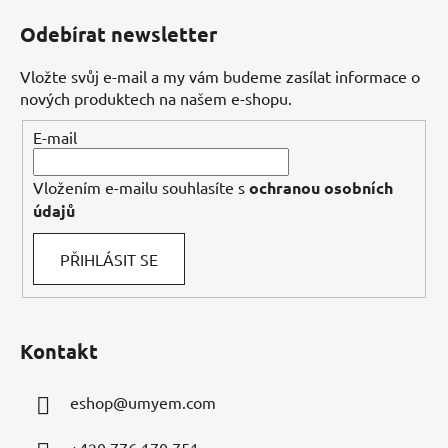
á
Odebírat newsletter
p
a
Vložte svůj e-mail a my vám budeme zasílat informace o
t
nových produktech na našem e-shopu.
í
E-mail
Vložením e-mailu souhlasíte s
ochranou osobních
údajů
PŘIHLÁSIT SE
Kontakt
eshop
@
umyem.com