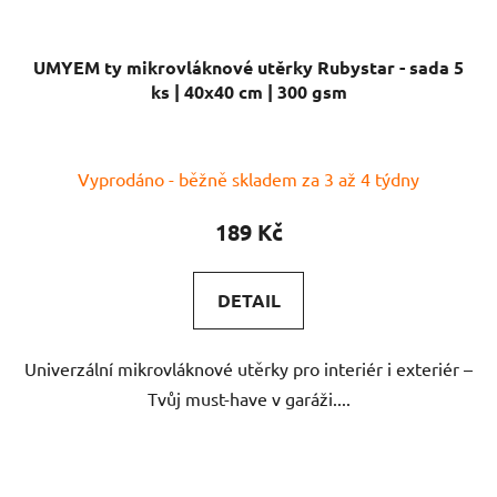
UMYEM ty mikrovláknové utěrky Rubystar - sada 5
ks | 40x40 cm | 300 gsm
Vyprodáno - běžně skladem za 3 až 4 týdny
189 Kč
DETAIL
Univerzální mikrovláknové utěrky pro interiér i exteriér –
Tvůj must-have v garáži....