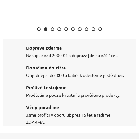
částice, efektivnější leštění až o 30%, na vodní
bázi.
Doprava zdarma
Nakupte nad 2000 Kč a doprava jde na náš účet.
Doručíme do zítra
Objednejte do 8:00 a balíček odešleme ještě dnes.
Pečlivě testujeme
Prodáváme pouze kvalitní a prověřené produkty.
Vždy poradíme
Jsme profíci v oboru už přes 15 let a radíme
ZDARMA.
Z