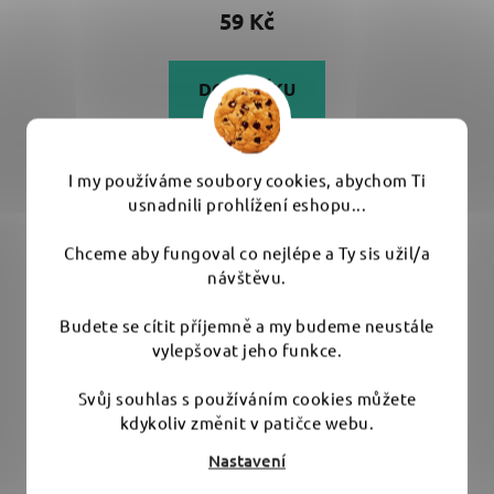
59 Kč
DO KOŠÍKU
Jemná mikrovláknová bezešvá utěrka pro všechny
I my používáme soubory cookies, abychom Ti
povrchy v rozměru 40 x 40 cm. Gramáž...
usnadnili prohlížení eshopu...
Chceme aby fungoval co nejlépe a Ty sis užil/a
návštěvu.
Budete se cítit příjemně a my budeme neustále
vylepšovat jeho funkce.
Svůj souhlas s používáním cookies můžete
kdykoliv změnit v patičce webu.
Nastavení