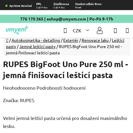
Přejít
PPL
Zásilkovna
Osobní odběr Brno
Rychlost doručení
2 až 4 dny
2 až 4 dny
Ihned
na
obsah
776 170 365
|
eshop@umyem.com
| Po-Pá 9-17h
Hledat
NÁKU
CZK
KOŠÍ
Domů
/
Autokosmetika - detailing
/
Exteriér
/
Renovace laku
/
Leštící
pasty
/
Jemné leštící pasty
/
RUPES BigFoot Uno Pure 250 ml -
jemná finišovací leštící pasta
RUPES BigFoot Uno Pure 250 ml -
jemná finišovací leštící pasta
Průměrné
Neohodnoceno
Podrobnosti hodnocení
hodnocení
Značka:
RUPES
produktu
je
Velmi jemná leštící pasta určená pro dosažení maximálního
0,0
lesku.
z