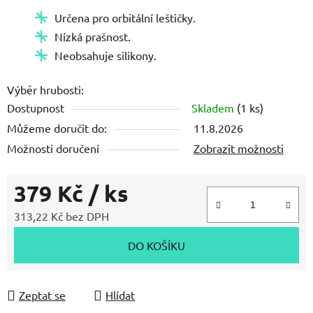
5
Určena pro orbitální leštičky.
hvězdiček.
Nízká prašnost.
Neobsahuje silikony.
Výběr hrubosti:
Dostupnost
Skladem
(1 ks)
Můžeme doručit do:
11.8.2026
Možnosti doručení
Zobrazit možnosti
379 Kč
/ ks
313,22 Kč bez DPH
Měrná cena:
DO KOŠÍKU
Zeptat se
Hlídat