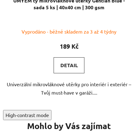
sada 5 ks | 40x40 cm | 300 gsm
Průměrné
Vyprodáno - běžně skladem za 3 až 4 týdny
hodnocení
produktu
189 Kč
je
5,0
DETAIL
z
5
Univerzální mikrovláknové utěrky pro interiér i exteriér –
hvězdiček.
Tvůj must-have v garáži....
High-contrast mode
Mohlo by Vás zajímat