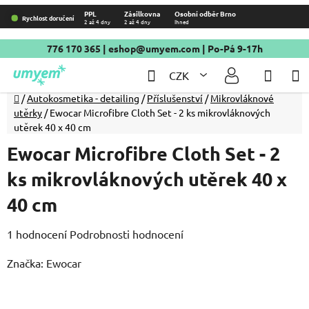
Přejít
PPL
Zásilkovna
Osobní odběr Brno
Rychlost doručení
2 až 4 dny
2 až 4 dny
Ihned
na
obsah
776 170 365
|
eshop@umyem.com
| Po-Pá 9-17h
Hledat
NÁKU
CZK
KOŠÍ
Domů
/
Autokosmetika - detailing
/
Příslušenství
/
Mikrovláknové
utěrky
/
Ewocar Microfibre Cloth Set - 2 ks mikrovláknových
utěrek 40 x 40 cm
Ewocar Microfibre Cloth Set - 2
ks mikrovláknových utěrek 40 x
40 cm
Průměrné
1 hodnocení
Podrobnosti hodnocení
hodnocení
Značka:
Ewocar
produktu
je
5,0