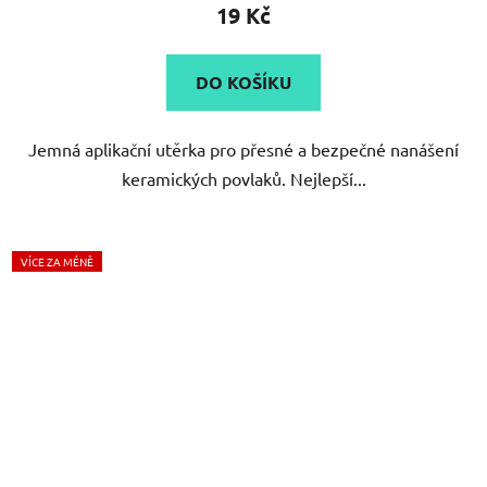
19 Kč
je
5,0
DO KOŠÍKU
z
5
Jemná aplikační utěrka pro přesné a bezpečné nanášení
hvězdiček.
keramických povlaků. Nejlepší...
VÍCE ZA MÉNĚ