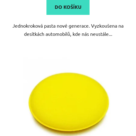
DO KOŠÍKU
z
5
Jednokroková pasta nové generace. Vyzkoušena na
hvězdiček.
desítkách automobilů, kde nás neustále...