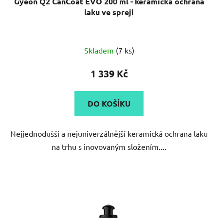
laku ve spreji
Průměrné
Skladem
(7 ks)
hodnocení
produktu
1 339 Kč
je
5,0
DO KOŠÍKU
z
5
Nejjednodušší a nejuniverzálnější keramická ochrana laku
hvězdiček.
na trhu s inovovaným složením....