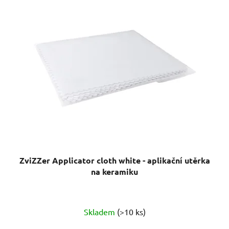
ZviZZer Applicator cloth white - aplikační utěrka
na keramiku
Průměrné
Skladem
(>10 ks)
hodnocení
produktu