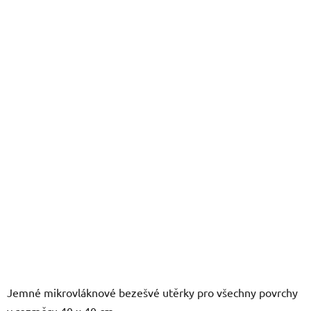
z
5
hvězdiček.
Jemné mikrovláknové bezešvé utěrky pro všechny povrchy
v rozměru 40 x 40 cm.