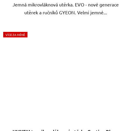
Jemná mikrovláknová utěrka. EVO - nové generace
utěrek a ručníků GYEON. Velmi jemné...
VÍCE ZA MÉNĚ
UMYEM ty mikrovláknové utěrky Gentian Blue -