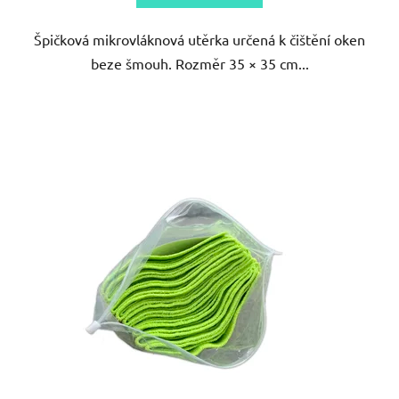
5
Špičková mikrovláknová utěrka určená k čištění oken
hvězdiček.
beze šmouh. Rozměr 35 × 35 cm...