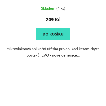
Průměrné
Skladem
(4 ks)
hodnocení
produktu
209 Kč
je
5,0
DO KOŠÍKU
z
5
Mikrovláknová aplikační utěrka pro aplikaci keramických
hvězdiček.
povlaků. EVO - nové generace...