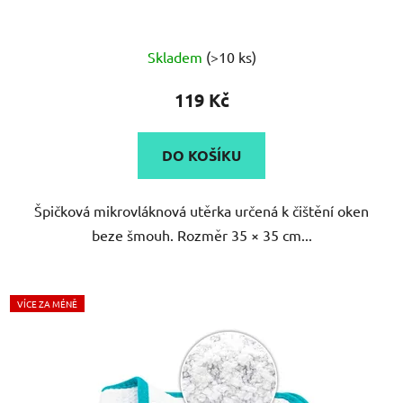
Průměrné
Skladem
(>10 ks)
hodnocení
produktu
119 Kč
je
5,0
DO KOŠÍKU
z
5
Špičková mikrovláknová utěrka určená k čištění oken
hvězdiček.
beze šmouh. Rozměr 35 × 35 cm...
VÍCE ZA MÉNĚ