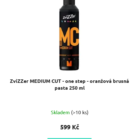
ZviZZer MEDIUM CUT - one step - oranžová brusná
pasta 250 ml
Průměrné
Skladem
(>10 ks)
hodnocení
produktu
599 Kč
je
5,0