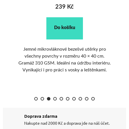
239 Kč
Do košíku
o
Jemné mikrovláknové bezešvé utěrky pro
všechny povrchy v rozměru 40 × 40 cm.
n
Gramáž 310 GSM. Ideální na údržbu interiéru.
S
.
Vynikající i pro práci s vosky a leštěnkami.
s
Doprava zdarma
Nakupte nad 2000 Kč a doprava jde na náš účet.