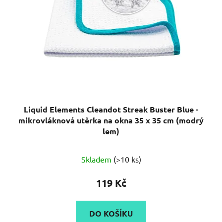
Liquid Elements Cleandot Streak Buster Blue -
mikrovláknová utěrka na okna 35 x 35 cm (modrý
lem)
Průměrné
Skladem
(>10 ks)
hodnocení
produktu
119 Kč
je
5,0
DO KOŠÍKU
z