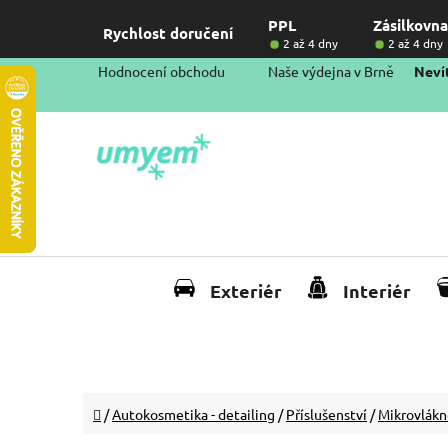
Přejít
PPL
Zásilkovna
na
Rychlost doručení
2 až 4 dny
2 až 4 dny
obsah
Hodnocení obchodu
Naše výdejna v Brně
Nevít
Exteriér
Interiér
Domů
/
Autokosmetika - detailing
/
Příslušenství
/
Mikrovlákn