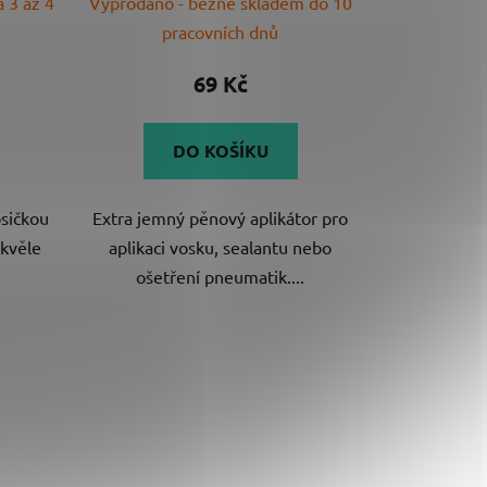
 3 až 4
Vyprodáno - běžně skladem do 10
pracovních dnů
69 Kč
DO KOŠÍKU
psičkou
Extra jemný pěnový aplikátor pro
Skvěle
aplikaci vosku, sealantu nebo
ošetření pneumatik....