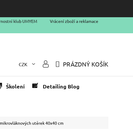
rnostní klub UMYEM
Vrácení zboží a reklamace
PRÁZDNÝ KOŠÍK
CZK
NÁKUPNÍ
KOŠÍK
Školení
Detailing Blog
h mikrovláknových utěrek 40x40 cm