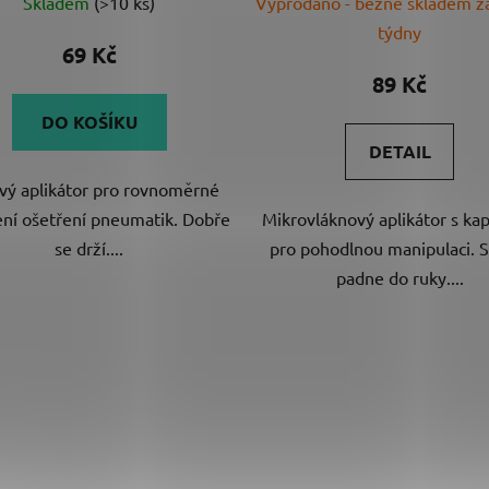
Skladem
(>10 ks)
Vyprodáno - běžně skladem za
hodnocení
týdny
produktu
69 Kč
je
89 Kč
5,0
DO KOŠÍKU
z
DETAIL
5
vý aplikátor pro rovnoměrné
hvězdiček.
ní ošetření pneumatik. Dobře
Mikrovláknový aplikátor s ka
se drží....
pro pohodlnou manipulaci. 
padne do ruky....