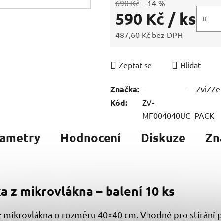
690 Kč
–14 %
590 Kč
/ ks
487,60 Kč bez DPH
Měrná cena:
Zeptat se
Hlídat
Značka:
ZviZZe
Kód:
ZV-
MF004040UC_PACK
rametry
Hodnocení
Diskuze
Zn
a z mikrovlákna – balení 10 ks
 mikrovlákna o rozměru 40×40 cm. Vhodné pro stírání pas