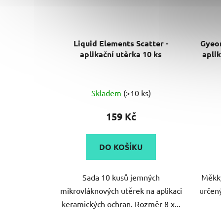
Liquid Elements Scatter -
Gyeon
aplikační utěrka 10 ks
apli
Skladem
(>10 ks)
159 Kč
DO KOŠÍKU
Sada 10 kusů jemných
Měkký
mikrovláknových utěrek na aplikaci
určený
keramických ochran. Rozměr 8 x...