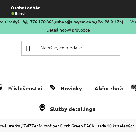
Osobní odběr
Ihned
e si rady?
776 170 365
,
eshop@umyem.com
,
(Po-Pá 9-17h)
Vě
Detailingový průvodce
Příslušenství
Novinky
Akční zboží
Služby detailingu
ové utěrky
/
ZviZZer Microfiber Cloth Green PACK - sada 10 ks zelenýc