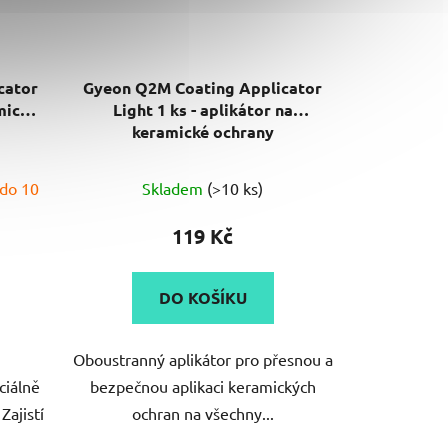
cator
Gyeon Q2M Coating Applicator
mické
Light 1 ks - aplikátor na
keramické ochrany
 do 10
Skladem
(>10 ks)
119 Kč
DO KOŠÍKU
Oboustranný aplikátor pro přesnou a
ciálně
bezpečnou aplikaci keramických
Zajistí
ochran na všechny...