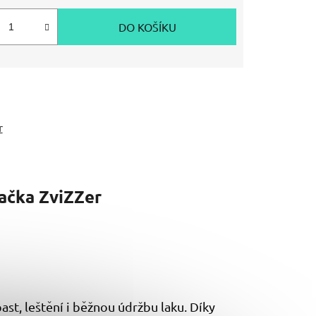
DO KOŠÍKU
r
ačka
ZviZZer
t, leštění i běžnou údržbu laku. Díky