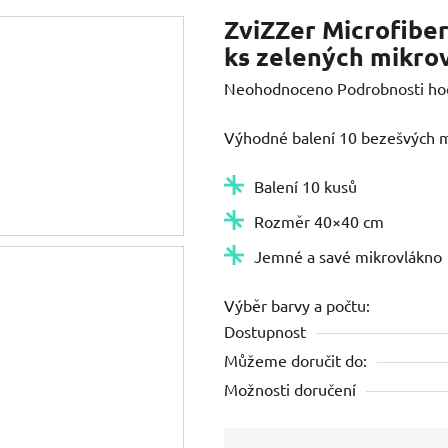
ZviZZer Microfiber
ks zelených mikro
Průměrné
Neohodnoceno
Podrobnosti ho
hodnocení
Výhodné balení 10 bezešvých m
produktu
je
Balení 10 kusů
0,0
Rozměr 40×40 cm
z
5
Jemné a savé mikrovlákno
hvězdiček.
Výběr barvy a počtu:
Dostupnost
Můžeme doručit do:
Možnosti doručení