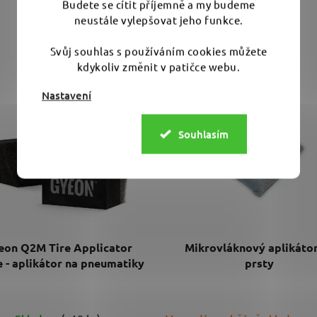
Budete se cítit příjemně a my budeme
neustále vylepšovat jeho funkce.
Související produkty
Svůj souhlas s používáním cookies můžete
kdykoliv změnit v patičce webu.
Nastavení
Souhlasím
eon Q2M Tire Applicator
Mikrovláknový aplikátor
 - aplikátor na pneumatiky
prsty
Průměrné