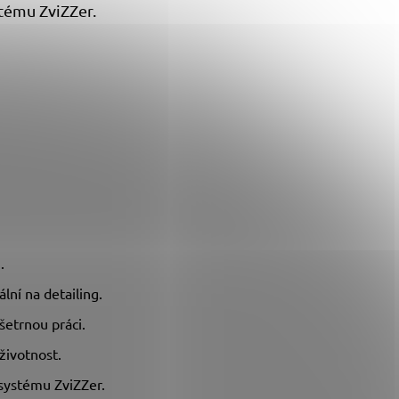
tému ZviZZer.
.
ní na detailing.
šetrnou práci.
životnost.
systému ZviZZer.