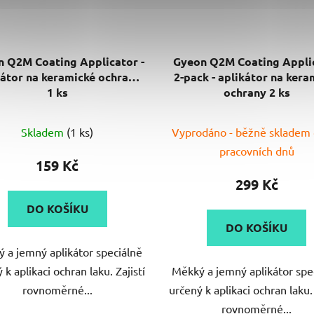
 Q2M Coating Applicator -
Gyeon Q2M Coating Appli
kátor na keramické ochrany
2-pack - aplikátor na kera
1 ks
ochrany 2 ks
Skladem
(1 ks)
Vyprodáno - běžně skladem
pracovních dnů
159 Kč
299 Kč
DO KOŠÍKU
DO KOŠÍKU
 a jemný aplikátor speciálně
 k aplikaci ochran laku. Zajistí
Měkký a jemný aplikátor spe
rovnoměrné...
určený k aplikaci ochran laku. 
rovnoměrné...