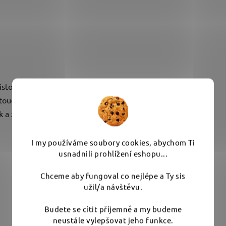
stot.
otouč a nasaďte brusný kotouč.
 a začněte brousit.
I my používáme soubory cookies, abychom Ti
usnadnili prohlížení eshopu...
Chceme aby fungoval co nejlépe a Ty sis
užil/a návštěvu.
Budete se cítit příjemně a my budeme
Mohlo by Vás zajímat
neustále vylepšovat jeho funkce.