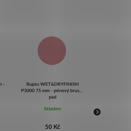
H
Rupes WET&DRYFINISH
RUPES CUT 
sný
P2000 75 mm - pěnový brusný
mm - špičkov
pad
kotouč 
Skladem
Skl
50 Kč
54