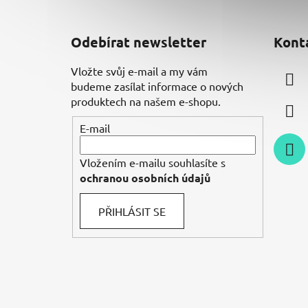
Z
á
Odebírat newsletter
Kont
p
a
Vložte svůj e-mail a my vám
t
budeme zasílat informace o nových
í
produktech na našem e-shopu.
E-mail
Vložením e-mailu souhlasíte s
ochranou osobních údajů
PŘIHLÁSIT SE