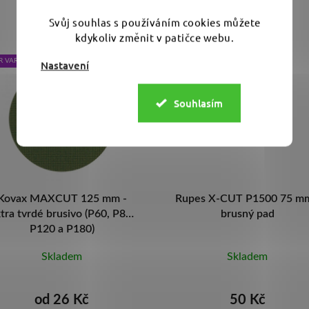
Svůj souhlas s používáním cookies můžete
kdykoliv změnit v patičce webu.
Nastavení
Souhlasím
upes X-CUT P1500 75 mm -
Rupes WET&DRYFINIS
brusný pad
P3000 75 mm - pěnový bru
pad
Skladem
Skladem
50 Kč
50 Kč