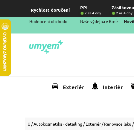
Přejít
PPL
Zásilkovna
na
Rychlost doručení
2 až 4 dny
2 až 4 dny
obsah
Hodnocení obchodu
Naše výdejna v Brně
Nevít
Exteriér
Interiér
Domů
/
Autokosmetika - detailing
/
Exteriér
/
Renovace laku
/