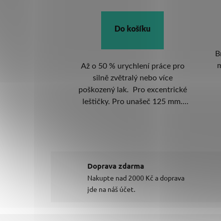
DETAIL
ošíku
Brusný kotouč Maxcut ø 125
mm, bez otvorů, P60 - P180
hlení práce pro
A
alý nebo více
 Pro excentrické
po
 unašeč 125 mm.
roku 2026.
Doprava zdarma
Nakupte nad 2000 Kč a doprava
jde na náš účet.