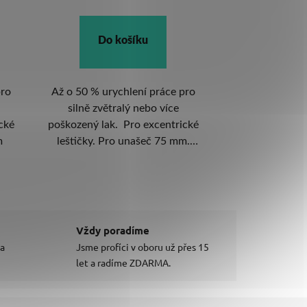
Do košíku
Do k
pro
Až o 50 % urychlení práce pro
Špičkový vln
silně zvětralý nebo více
rotační leštič
ické
poškozený lak. Pro excentrické
Průměr una
m.
leštičky. Pro unašeč 75 mm.
Novinka roku 2026.
Vždy poradíme
 a
Jsme profíci v oboru už přes 15
let a radíme ZDARMA.