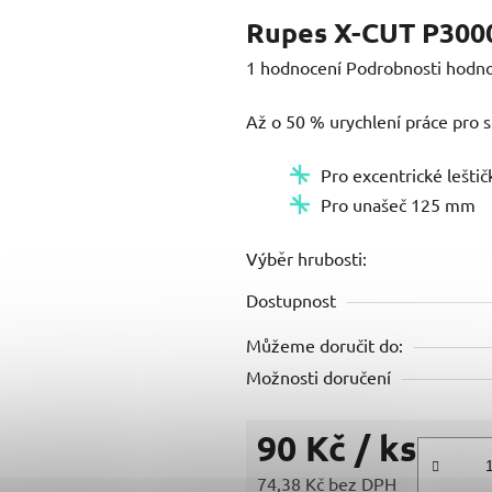
Rupes X-CUT P3000
Průměrné
1 hodnocení
Podrobnosti hodn
hodnocení
Až o 50 % urychlení práce pro s
produktu
je
Pro excentrické leštič
5,0
Pro unašeč 125 mm
z
5
Výběr hrubosti:
hvězdiček.
Dostupnost
Můžeme doručit do:
Možnosti doručení
90 Kč
/ ks
74,38 Kč bez DPH