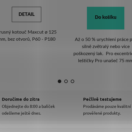
Do košíku
Do košíku
ž o 50 % urychlení práce pro
Až o 50 % urychlení práce 
silně zvětralý nebo více
silně zvětralý nebo více
škozený lak. Pro excentrické
poškozený lak. Pro excentr
leštičky Pro unašeč 75 mm
leštičky. Pro unašeč 75 m
Novinka roku 2026.
Doručíme do zítra
Pečlivě testujeme
Objednejte do 8:00 a balíček
Prodáváme pouze kvalitní
odešleme ještě dnes.
prověřené produkty.