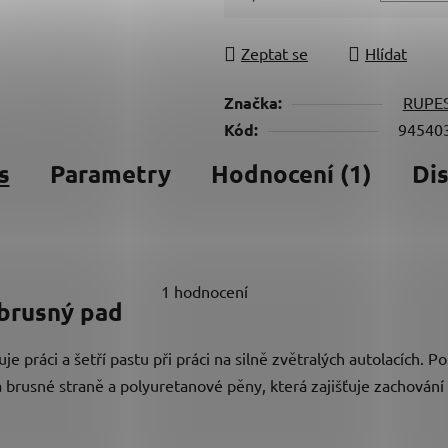
Měrná cena:
Zeptat se
Hlídat
Značka:
RUPE
Kód:
94540
s
Parametry
Hodnocení (1)
Di
1 hodnocení
brusný pad
práci a šetří pastu při práci na silně zvětralých autolacích. P
a brusné straně a polyuretanové pěny, která zajišťuje zachován