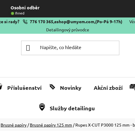
Osobní odběr
Ihned
e si rady?
776 170 365
,
eshop@umyem.com
,
(Po-Pá 9-17h)
Vě
Detailingový průvodce
Příslušenství
Novinky
Akční zboží
Služby detailingu
Brusné papíry
/
Brusné papíry 125 mm
/
Rupes X-CUT P3000 125 mm - b