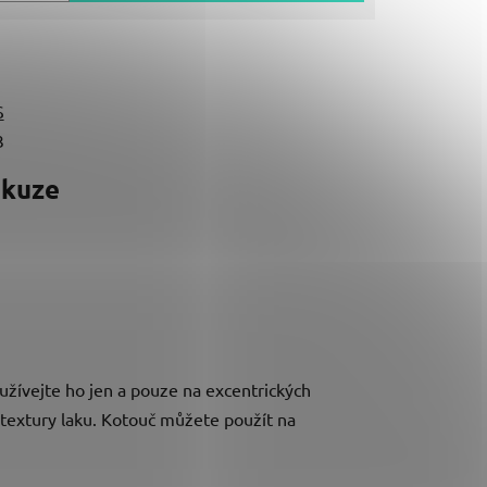
S
3
skuze
oužívejte ho jen a pouze na excentrických
í textury laku. Kotouč můžete použít na