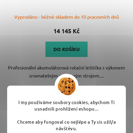
Vyprodáno - běžně skladem do 10 pracovních dnů
14 145 Kč
DO KOŠÍKU
Profesionální akumulátorová rotační leštička s výkonem
srovnatelným se síťovým strojem....
I my používáme soubory cookies, abychom Ti
usnadnili prohlížení eshopu...
Chceme aby fungoval co nejlépe a Ty sis užil/a
návštěvu.