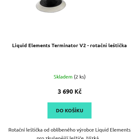
d
u
k
t
ů
Liquid Elements Terminator V2 - rotační leštička
Průměrné
Skladem
(2 ks)
hodnocení
produktu
3 690 Kč
je
5,0
DO KOŠÍKU
z
5
Rotační leštička od oblíbeného výrobce Liquid Elements
hvězdiček.
pro zkušenější leštiče. Nízká...