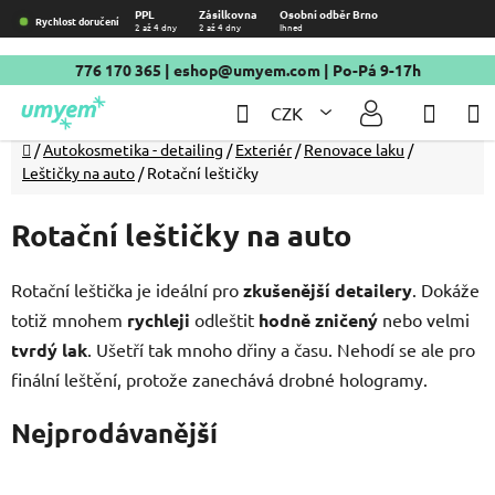
Přejít
PPL
Zásilkovna
Osobní odběr Brno
Rychlost doručení
2 až 4 dny
2 až 4 dny
Ihned
na
obsah
776 170 365
|
eshop@umyem.com
| Po-Pá 9-17h
Hledat
NÁKU
CZK
KOŠÍ
Domů
/
Autokosmetika - detailing
/
Exteriér
/
Renovace laku
/
Leštičky na auto
/
Rotační leštičky
Rotační leštičky na auto
Rotační leštička je ideální pro
zkušenější detailery
. Dokáže
totiž mnohem
rychleji
odleštit
hodně zničený
nebo velmi
tvrdý lak
. Ušetří tak mnoho dřiny a času. Nehodí se ale pro
finální leštění, protože zanechává drobné hologramy.
Nejprodávanější