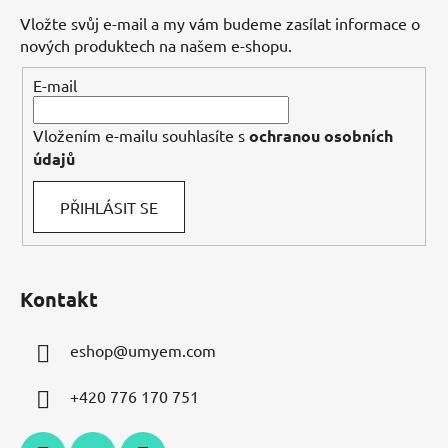
a
Vložte svůj e-mail a my vám budeme zasílat informace o
t
nových produktech na našem e-shopu.
í
E-mail
Vložením e-mailu souhlasíte s
ochranou osobních
údajů
PŘIHLÁSIT SE
Kontakt
eshop
@
umyem.com
+420 776 170 751