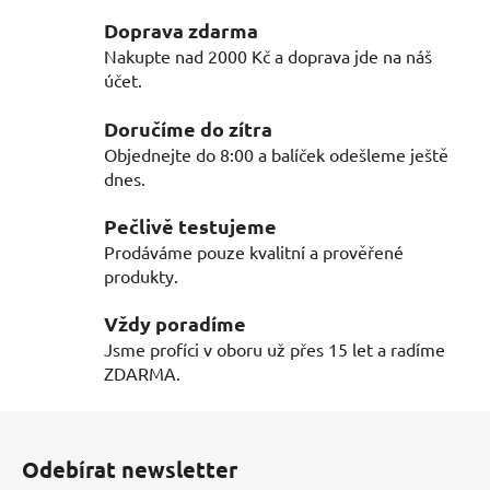
l
Doprava zdarma
á
Nakupte nad 2000 Kč a doprava jde na náš
d
účet.
a
c
Doručíme do zítra
í
Objednejte do 8:00 a balíček odešleme ještě
p
dnes.
r
v
Pečlivě testujeme
k
Prodáváme pouze kvalitní a prověřené
y
produkty.
v
ý
Vždy poradíme
p
Jsme profíci v oboru už přes 15 let a radíme
i
ZDARMA.
s
u
Z
á
Odebírat newsletter
p