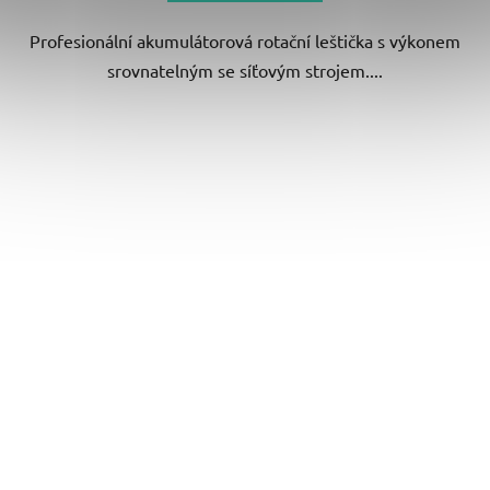
Profesionální akumulátorová rotační leštička s výkonem
srovnatelným se síťovým strojem....