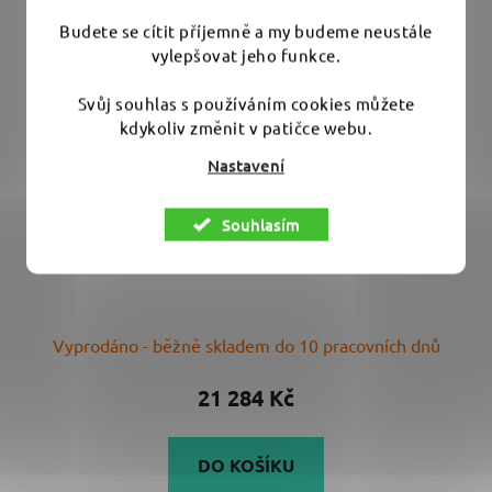
Budete se cítit příjemně a my budeme neustále
vylepšovat jeho funkce.
Svůj souhlas s používáním cookies můžete
kdykoliv změnit v patičce webu.
Nastavení
Souhlasím
FLEX PE 2 18-EC Set - aku rotační leštička v sadě s
2x baterií a rychlonabíječkou
Vyprodáno - běžně skladem do 10 pracovních dnů
21 284 Kč
DO KOŠÍKU