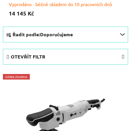
Vyprodáno - běžně skladem do 10 pracovních dnů
14 145 Kč
Ř
Řadit podle:
Doporučujeme
a
z
e
OTEVŘÍT FILTR
n
í
V
p
DÁREK ZDARMA
ý
r
p
o
i
d
s
u
p
k
r
t
o
ů