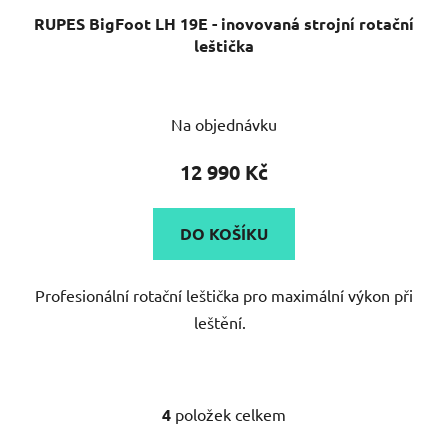
RUPES BigFoot LH 19E - inovovaná strojní rotační
leštička
Na objednávku
12 990 Kč
DO KOŠÍKU
Profesionální rotační leštička pro maximální výkon při
leštění.
4
položek celkem
O
v