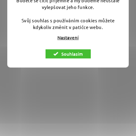
Budete se cítit příjemně a my budeme neustále
vylepšovat jeho funkce.
DO KOŠÍKU
Svůj souhlas s používáním cookies můžete
kdykoliv změnit v patičce webu.
Precizně zpracovaná mini leštička od německého
Nastavení
výrobce Flex Pouze pro FLEX PXE...
Souhlasím