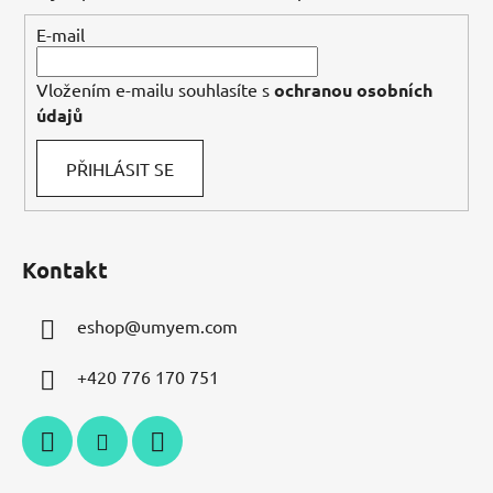
í
E-mail
Vložením e-mailu souhlasíte s
ochranou osobních
údajů
PŘIHLÁSIT SE
Kontakt
eshop
@
umyem.com
+420 776 170 751