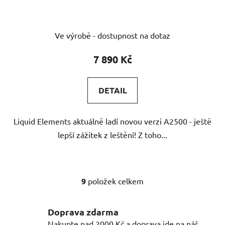
Průměrné
Ve výrobě - dostupnost na dotaz
hodnocení
produktu
7 890 Kč
je
5,0
DETAIL
z
5
Liquid Elements aktuálně ladí novou verzi A2500 - ještě
hvězdiček.
lepší zážitek z leštění! Z toho...
9
položek celkem
O
v
l
Doprava zdarma
á
Nakupte nad 2000 Kč a doprava jde na náš