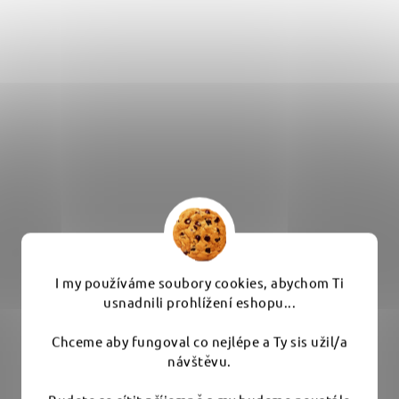
FLEX FS 140 Set – flexibilní hřídel pro PXE 80 10.8-
EC (sada v kufru)
I my používáme soubory cookies, abychom Ti
usnadnili prohlížení eshopu...
Na objednávku
Chceme aby fungoval co nejlépe a Ty sis užil/a
návštěvu.
6 765 Kč