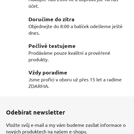
d
účet.
a
c
Doručíme do zítra
í
Objednejte do 8:00 a balíček odešleme ještě
p
dnes.
r
v
Pečlivě testujeme
k
Prodáváme pouze kvalitní a prověřené
y
produkty.
v
ý
Vždy poradíme
p
Jsme profíci v oboru už přes 15 let a radíme
i
ZDARMA.
s
u
Z
á
Odebírat newsletter
p
a
Vložte svůj e-mail a my vám budeme zasílat informace o
t
nových produktech na našem e-shopu.