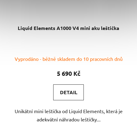
Liquid Elements A1000 V4 mini aku leštička
Průměrné
Vyprodáno - běžně skladem do 10 pracovních dnů
hodnocení
produktu
5 690 Kč
je
4,8
DETAIL
z
5
Unikátní mini leštička od Liquid Elements, která je
hvězdiček.
adekvátní náhradou leštičky...