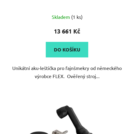
Průměrné
Skladem
(1 ks)
hodnocení
produktu
13 661 Kč
je
5,0
DO KOŠÍKU
z
5
Unikátní aku-leštička pro fajnšmekry od německého
hvězdiček.
výrobce FLEX. Ověřený stroj...