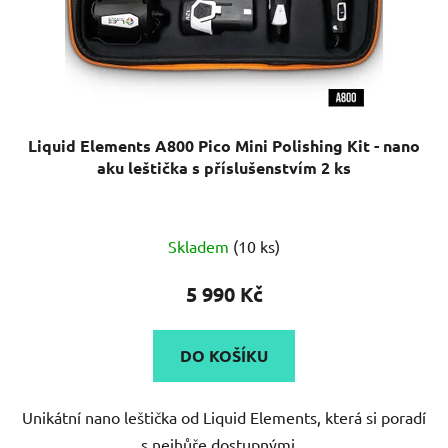
d
u
k
t
ů
Liquid Elements A800 Pico Mini Polishing Kit - nano
aku leštička s příslušenstvím 2 ks
Průměrné
Skladem
(10 ks)
hodnocení
produktu
5 990 Kč
je
5,0
DO KOŠÍKU
z
5
Unikátní nano leštička od Liquid Elements, která si poradí
hvězdiček.
s nejhůře dostupnými...