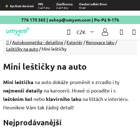
Přejít
PPL
Zásilkovna
Osobní odběr Brno
Rychlost doručení
2 až 4 dny
2 až 4 dny
Ihned
na
obsah
776 170 365
|
eshop@umyem.com
| Po-Pá 9-17h
Hledat
NÁKU
CZK
KOŠÍ
Domů
/
Autokosmetika - detailing
/
Exteriér
/
Renovace laku
/
Leštičky na auto
/
Mini leštičky
Mini leštičky na auto
Mini leštička
na auto dokáže proměnit v zrcadlo i ty
nejmenší detaily
na karoserii. Hravě si poradíte i s
leštěním kol
nebo
klavírního laku
na lištách v interiéru.
Neunikne Vám tak žádný detail!
Nejprodávanější