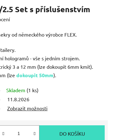
2.5 Set s příslušenstvím
ocení
nšmekry od německého výrobce FLEX.
tailery.
ní hologramů - vše s jedním strojem.
trický 3 a 12 mm (lze dokoupit 6mm kmit).
mm (lze
dokoupit 50mm
).
Skladem
(1 ks)
11.8.2026
Zobrazit možnosti
DO KOŠÍKU