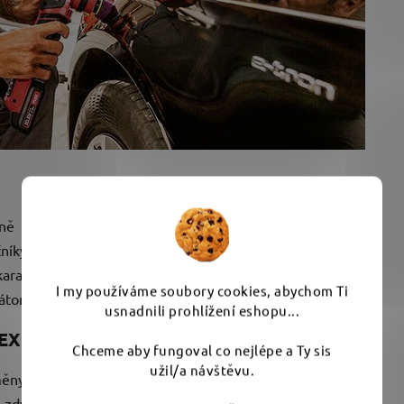
čně
čníky
aravanů, letadel nebo lodí
I my používáme soubory cookies, abychom Ti
átor
usnadnili prohlížení eshopu...
LEX
Chceme aby fungoval co nejlépe a Ty sis
užil/a návštěvu.
ěny nástrojů pro pohon rotační a excentrický
 se zdvihem 3 a 12 mm