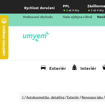
Přejít
PPL
Zásilkovna
na
Rychlost doručení
2 až 4 dny
2 až 4 dny
obsah
Hodnocení obchodu
Naše výdejna v Brně
Nevít
Exteriér
Interiér
Domů
/
Autokosmetika - detailing
/
Exteriér
/
Renovace laku
/