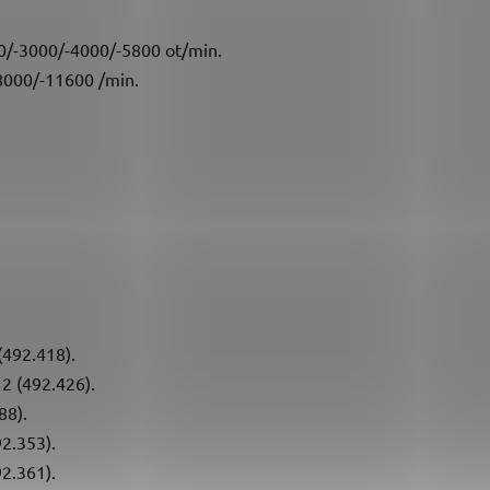
0/-3000/-4000/-5800 ot/min.
8000/-11600 /min.
(492.418).
2 (492.426).
88).
92.353).
92.361).