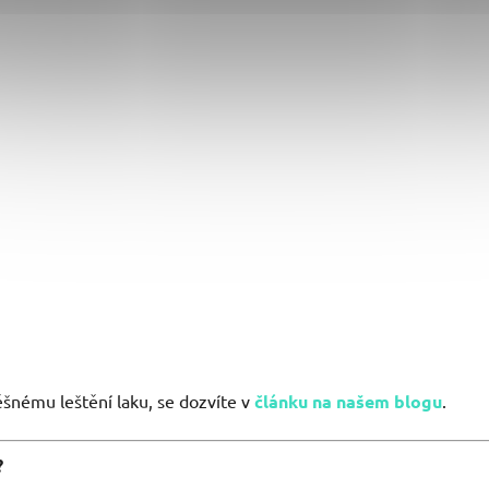
.
ěšnému leštění laku, se dozvíte v
článku na našem blogu
.
?