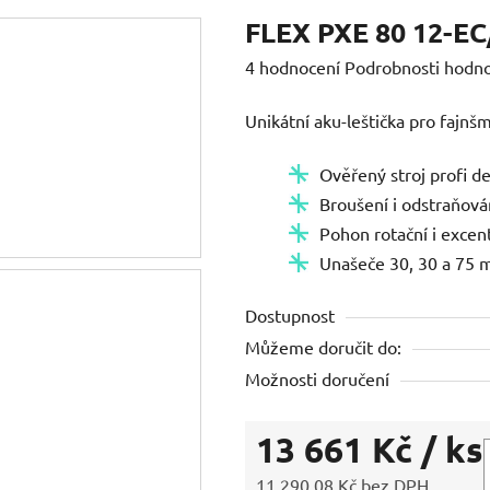
FLEX PXE 80 12-EC/
Průměrné
4 hodnocení
Podrobnosti hodn
hodnocení
Unikátní aku-leštička pro faj
produktu
je
Ověřený stroj profi de
5,0
Broušení i odstraňová
z
Pohon rotační i excen
5
Unašeče 30, 30 a 75 
hvězdiček.
Dostupnost
Můžeme doručit do:
Možnosti doručení
13 661 Kč
/ ks
11 290,08 Kč bez DPH