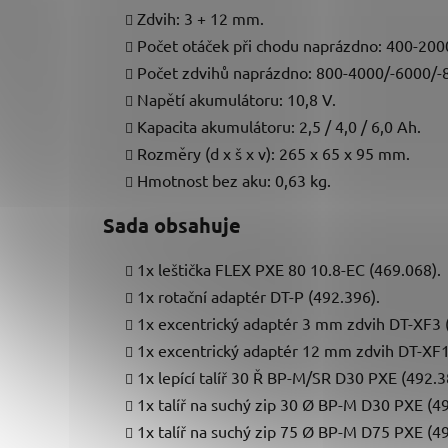
Zdvih: 3 + 12 mm.
Počet otáček při chodu naprázdno: 400-200
Počet zdvihů naprázdno: 800-4000/-6000/-
Napětí akumulátoru: 10,8 V.
Kapacita akumulátoru: 2,5 / 4,0 / 6,0 Ah.
Rozměry (d x š x v): 265 x 65 x 95 mm.
Hmotnost bez aku: 0,63 kg.
Sada obsahuje
1x leštička FLEX PXE 80 10.8-EC (469.068).
1x rotační adaptér DT-P (492.396).
1x excentrický adaptér 3 mm zdvih DT-XF3 
1x excentrický adaptér 12 mm zdvih DT-XF1
1x lepící talíř 30 Ř BP-M/SR D30 PXE (492.3
1x talíř na suchý zip 30 Ø BP-M D30 PXE (4
1x talíř na suchý zip 75 Ø BP-M D75 PXE (4