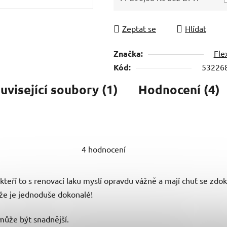
Měrná cena:
Zeptat se
Hlídat
Značka:
Fle
Kód:
53226
uvisející soubory (1)
Hodnocení (4)
4 hodnocení
u, kteří to s renovací laku myslí opravdu vážně a mají chuť se zd
ože je jednoduše dokonalé!
emůže být snadnější.