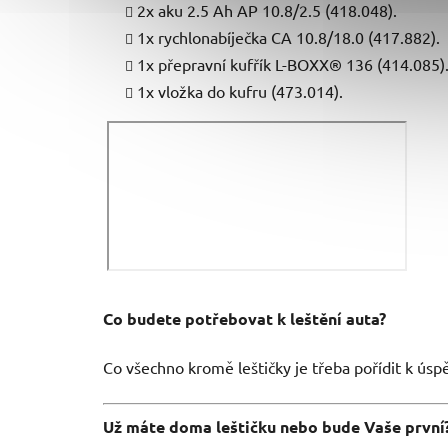
2x aku 2.5 Ah AP 10.8/2.5 (418.048).
1x rychlonabíječka CA 10.8/18.0 (417.882).
1x přepravní kufřík L-BOXX® 136 (414.085)
1x vložka do kufru (473.014).
Co budete potřebovat k leštění auta?
Co všechno kromě leštičky je třeba pořídit k úsp
Už máte doma leštičku nebo bude Vaše první