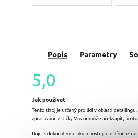
Popis
Parametry
So
5,0
Průměrné
hodnocení
Jak používat
produktu
je
Tento stroj je určený pro lidi v oblasti detailing
5,0
z
zpracování leštičky Vás nemůže překvapit, prot
5
hvězdiček.
Dojít k dokonalému laku a postupu leštění už n