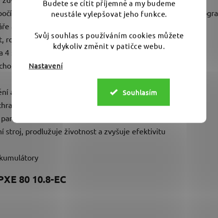
Budete se cítit příjemně a my budeme
 počínaje hvězdicovým brusem až po finiš - odstraňování hologr
neustále vylepšovat jeho funkce.
ře a oblast spotrepair
Svůj souhlas s používáním cookies můžete
t, rozběhové otáčky a aretace pro trvalý běh
kdykoliv změnit v patičce webu.
 4 stupni regulace otáček s LED-ukazatelem
úchopu optimalizované úpravou SoftGrip
Nastavení
ění a broušení
Souhlasím
chranu povrchů
parametry a delší životností
stroj, prodlužuje životnost a zvyšuje efektivitu
akumulátory
PXE 80 10.8-EC