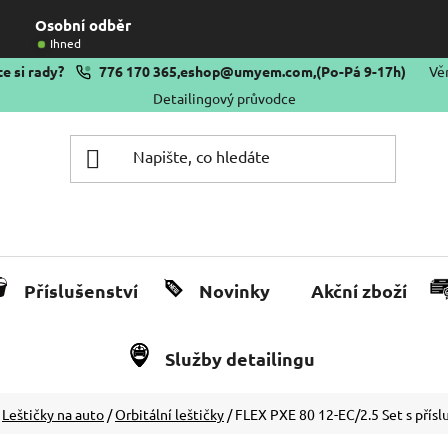
Osobní odběr
Ihned
e si rady?
776 170 365
,
eshop@umyem.com
,
(Po-Pá 9-17h)
Vě
Detailingový průvodce
Příslušenství
Novinky
Akční zboží
Služby detailingu
Leštičky na auto
/
Orbitální leštičky
/
FLEX PXE 80 12-EC/2.5 Set s přís