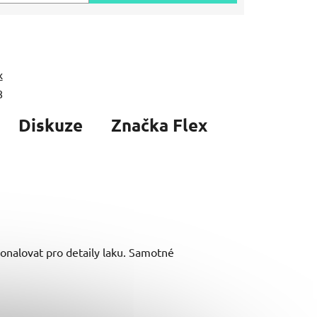
x
8
Diskuze
Značka
Flex
okonalovat pro detaily laku. Samotné