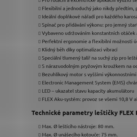
Flexibilní a jednoduchý jako nikdy předtím,
Ideální doplňkové nářadí pro každého karosá
Spínač pro přidávání výkonu: pro jemný star
Vybaveno udržováním konstantních otáček a
Perfektní ergonomie a flexibilní možnosti 
Klidný běh díky optimalizaci vibrací
Speciální tlumený talíř na suchý zip pro lešt
S nárazuodolným pryžovým kroužkem na o
Bezuhlíkový motor s vyššími výkonnostními 
Electronic Management System (EMS) chrání 
LED – ukazatel stavu kapacity akumulátoru
FLEX Aku-systém: provoz se všemi 10,8 V 
Technické parametry leštičky FLEX 
Max. Ø leštícího nástroje: 80 mm.
Max. Ø unášecího kotouče: 75 mm.