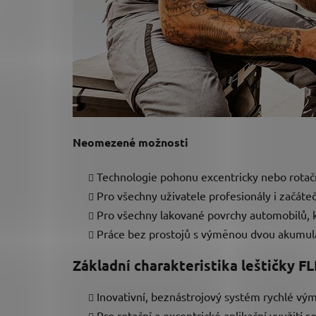
Neomezené možnosti
Technologie pohonu excentricky nebo rota
Pro všechny uživatele profesionály i začáte
Pro všechny lakované povrchy automobilů, k
Práce bez prostojů s výměnou dvou akumul
Základní charakteristika leštičky F
Inovativní, beznástrojový systém rychlé vým
Pro rotační a excentrické aplikační využití