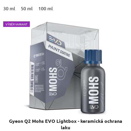
30 ml
50 ml
100 ml
VÝBĚR VARIANT
Gyeon Q2 Mohs EVO Lightbox - keramická ochrana
laku