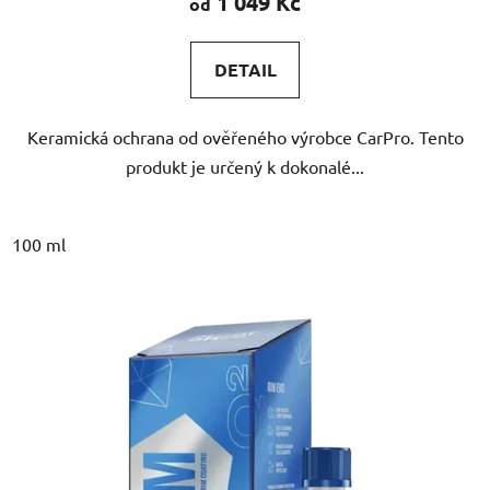
1 049 Kč
od
je
5,0
DETAIL
z
5
Keramická ochrana od ověřeného výrobce CarPro. Tento
hvězdiček.
produkt je určený k dokonalé...
100 ml