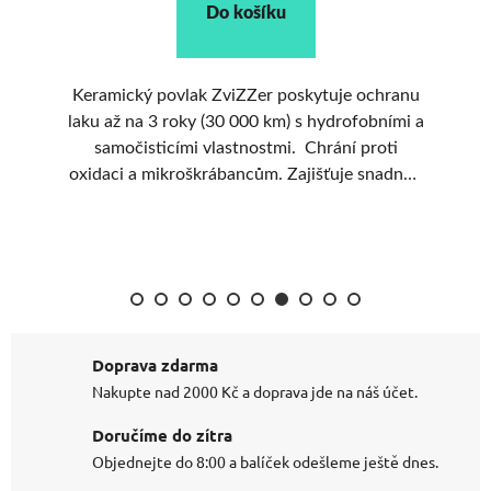
Do košíku
anu
Tvrdý grafenový štít, co chrání lak roky a
Na
i a
odpuzuje vodu jako magnet stejnojmenný
o
prach. Až 4 roky nebo 40 000 km ochrany.
nou
Odpuzuje vodu i špínu, má antistatické
vlastnosti. Mikrovlákna v balení, zvládne až 3
auta.
Doprava zdarma
Nakupte nad 2000 Kč a doprava jde na náš účet.
Doručíme do zítra
Objednejte do 8:00 a balíček odešleme ještě dnes.