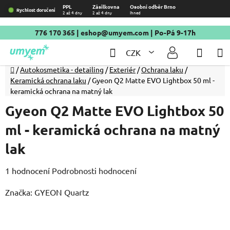
Přejít
PPL
Zásilkovna
Osobní odběr Brno
Rychlost doručení
2 až 4 dny
2 až 4 dny
Ihned
na
obsah
776 170 365
|
eshop@umyem.com
| Po-Pá 9-17h
Hledat
NÁKU
CZK
KOŠÍ
Domů
/
Autokosmetika - detailing
/
Exteriér
/
Ochrana laku
/
Keramická ochrana laku
/
Gyeon Q2 Matte EVO Lightbox 50 ml -
keramická ochrana na matný lak
Gyeon Q2 Matte EVO Lightbox 50
ml - keramická ochrana na matný
lak
Průměrné
1 hodnocení
Podrobnosti hodnocení
hodnocení
Značka:
GYEON Quartz
produktu
je
5,0