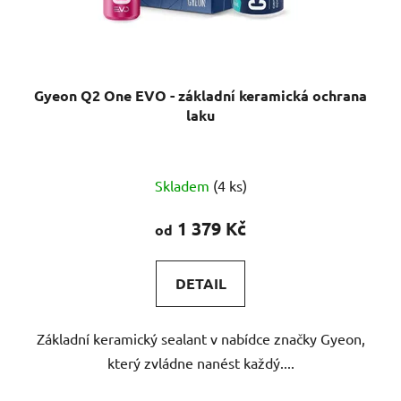
Gyeon Q2 One EVO - základní keramická ochrana
laku
Průměrné
Skladem
(4 ks)
hodnocení
produktu
1 379 Kč
od
je
4,5
DETAIL
z
5
Základní keramický sealant v nabídce značky Gyeon,
hvězdiček.
který zvládne nanést každý....