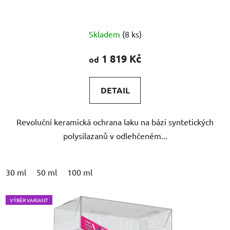
Průměrné
Skladem
(8 ks)
hodnocení
produktu
1 819 Kč
od
je
5,0
DETAIL
z
5
Revoluční keramická ochrana laku na bázi syntetických
hvězdiček.
polysilazanů v odlehčeném...
30 ml
50 ml
100 ml
VÝBĚR VARIANT