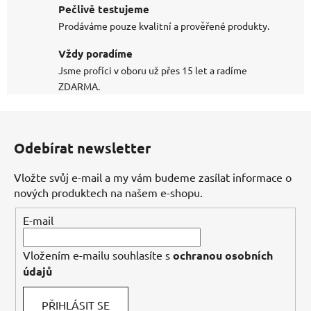
Pečlivě testujeme
Prodáváme pouze kvalitní a prověřené produkty.
Vždy poradíme
Jsme profíci v oboru už přes 15 let a radíme
ZDARMA.
Z
á
Odebírat newsletter
p
a
Vložte svůj e-mail a my vám budeme zasílat informace o
t
nových produktech na našem e-shopu.
í
E-mail
Vložením e-mailu souhlasíte s
ochranou osobních
údajů
PŘIHLÁSIT SE