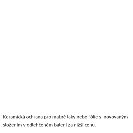
z
5
hvězdiček.
Keramická ochrana pro matné laky nebo fólie s inovovaným
složením v odlehčeném balení za nižší cenu.