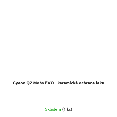
Gyeon Q2 Mohs EVO - keramická ochrana laku
Průměrné
Skladem
(1 ks)
hodnocení