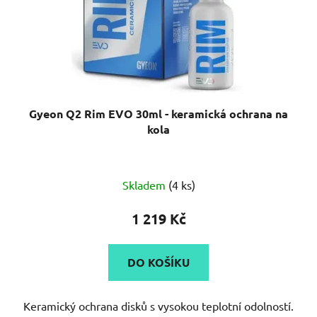
Gyeon Q2 Rim EVO 30ml - keramická ochrana na
kola
Průměrné
Skladem
(4 ks)
hodnocení
produktu
1 219 Kč
je
5,0
DO KOŠÍKU
z
5
Keramický ochrana disků s vysokou teplotní odolností.
hvězdiček.