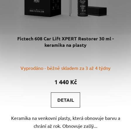
Fictech 608 Car Lift XPERT Restorer 30 ml -
keramika na plasty
Vyprodáno - běžně skladem za 3 až 4 týdny
1 440 Kč
DETAIL
Keramika na venkovní plasty, která obnovuje barvu a
chrání až rok. Obnovuje zašlý...