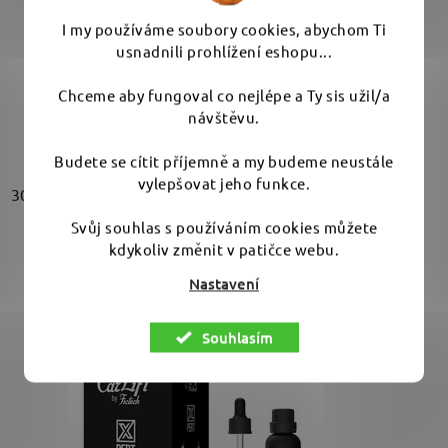
5,0
I my používáme soubory cookies, abychom Ti
DETAIL
z
usnadnili prohlížení eshopu...
5
Chceme aby fungoval co nejlépe a Ty sis užil/a
Základní keramický sealant v nabídce značky Gyeon v
hvězdiček.
návštěvu.
odlehčeném balení za nižší cenu....
Budete se cítit příjemně a my budeme neustále
vylepšovat jeho funkce.
30 ml
50 ml
100 ml
Svůj souhlas s používáním cookies můžete
kdykoliv změnit v patičce webu.
Nastavení
Souhlasím