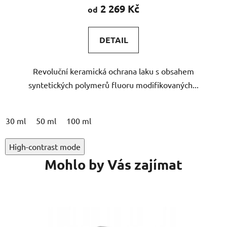
produktu
2 269 Kč
od
je
5,0
DETAIL
z
5
Revoluční keramická ochrana laku s obsahem
hvězdiček.
syntetických polymerů fluoru modifikovaných...
30 ml
50 ml
100 ml
High-contrast mode
Mohlo by Vás zajímat