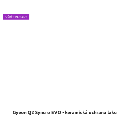
VÝBĚR VARIANT
Gyeon Q2 Syncro EVO - keramická ochrana laku