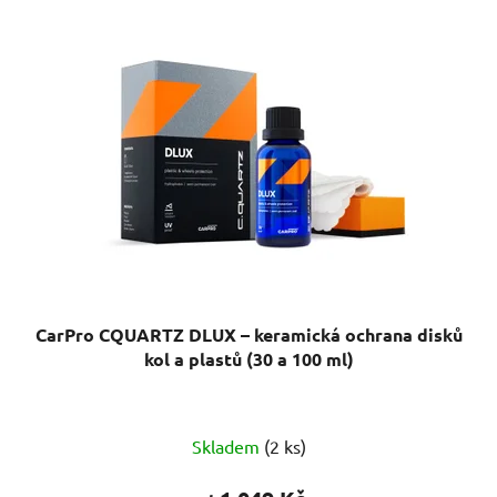
CarPro CQUARTZ DLUX – keramická ochrana disků
kol a plastů (30 a 100 ml)
Průměrné
Skladem
(2 ks)
hodnocení
produktu