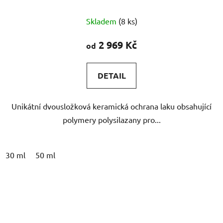
Průměrné
Skladem
(8 ks)
hodnocení
produktu
2 969 Kč
od
je
5,0
DETAIL
z
5
Unikátní dvousložková keramická ochrana laku obsahující
hvězdiček.
polymery polysilazany pro...
30 ml
50 ml