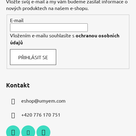
Vložte svůj e-mail a my vám budeme zasílat informace o
t
nových produktech na našem e-shopu.
í
E-mail
Vložením e-mailu souhlasíte s
ochranou osobních
údajů
PŘIHLÁSIT SE
Kontakt
eshop
@
umyem.com
+420 776 170 751