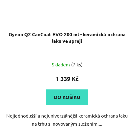
Gyeon Q2 CanCoat EVO 200 ml - keramická ochrana
laku ve spreji
Průměrné
Skladem
(7 ks)
hodnocení
produktu
1 339 Kč
je
5,0
DO KOŠÍKU
z
5
Nejjednodušší a nejuniverzálnější keramická ochrana laku
hvězdiček.
na trhu s inovovaným složením....