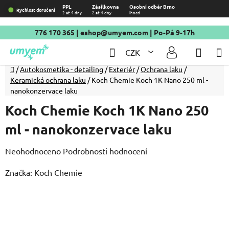
Přejít
PPL
Zásilkovna
Osobní odběr Brno
Rychlost doručení
2 až 4 dny
2 až 4 dny
Ihned
na
obsah
776 170 365
|
eshop@umyem.com
| Po-Pá 9-17h
Hledat
NÁKU
CZK
KOŠÍ
Domů
/
Autokosmetika - detailing
/
Exteriér
/
Ochrana laku
/
Keramická ochrana laku
/
Koch Chemie Koch 1K Nano 250 ml -
nanokonzervace laku
Koch Chemie Koch 1K Nano 250
ml - nanokonzervace laku
Průměrné
Neohodnoceno
Podrobnosti hodnocení
hodnocení
Značka:
Koch Chemie
produktu
je
0,0
z