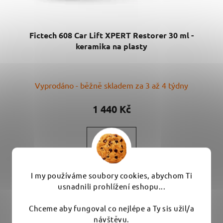
Fictech 608 Car Lift XPERT Restorer 30 ml -
keramika na plasty
Vyprodáno - běžně skladem za 3 až 4 týdny
1 440 Kč
DETAIL
Keramika na venkovní plasty, která obnovuje barvu a
I my používáme soubory cookies, abychom Ti
chrání až rok. Obnovuje zašlý...
usnadnili prohlížení eshopu...
Chceme aby fungoval co nejlépe a Ty sis užil/a
návštěvu.