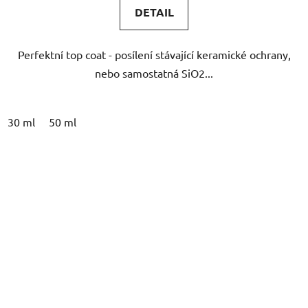
DETAIL
Perfektní top coat - posílení stávající keramické ochrany,
nebo samostatná SiO2...
30 ml
50 ml