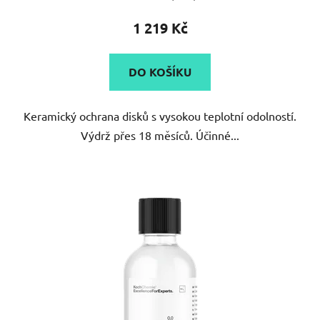
hodnocení
produktu
1 219 Kč
je
5,0
DO KOŠÍKU
z
5
Keramický ochrana disků s vysokou teplotní odolností.
hvězdiček.
Výdrž přes 18 měsíců. Účinné...