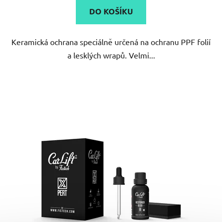
5,0
DO KOŠÍKU
z
5
Keramická ochrana speciálně určená na ochranu PPF folií
hvězdiček.
a lesklých wrapů. Velmi...