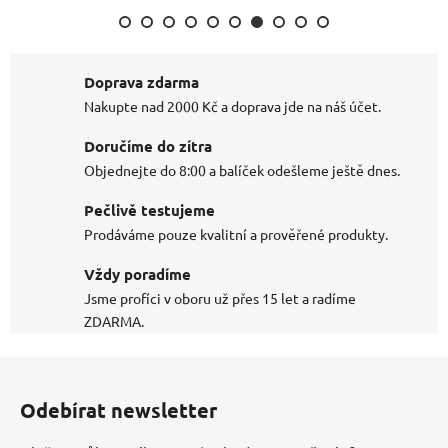
Doprava zdarma
Nakupte nad 2000 Kč a doprava jde na náš účet.
Doručíme do zítra
Objednejte do 8:00 a balíček odešleme ještě dnes.
Pečlivě testujeme
Prodáváme pouze kvalitní a prověřené produkty.
Vždy poradíme
Jsme profíci v oboru už přes 15 let a radíme
ZDARMA.
Z
á
Odebírat newsletter
p
a