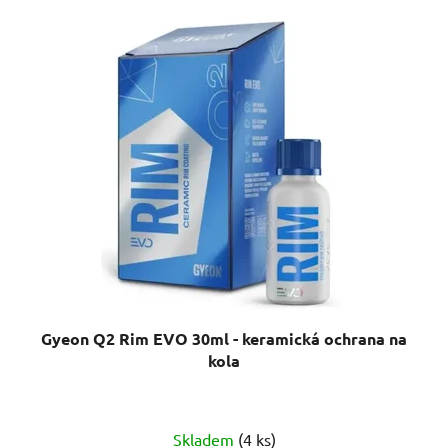
Gyeon Q2 Rim EVO 30ml - keramická ochrana na
kola
Průměrné
Skladem
(4 ks)