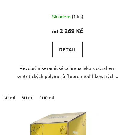
Průměrné
Skladem
(1 ks)
hodnocení
produktu
2 269 Kč
od
je
5,0
DETAIL
z
5
Revoluční keramická ochrana laku s obsahem
hvězdiček.
syntetických polymerů fluoru modifikovaných...
30 ml
50 ml
100 ml