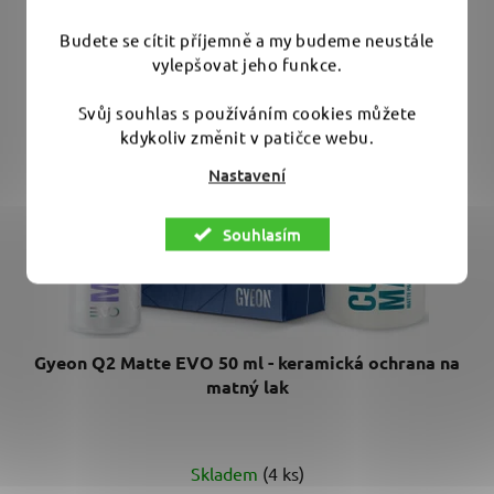
Budete se cítit příjemně a my budeme neustále
vylepšovat jeho funkce.
Svůj souhlas s používáním cookies můžete
kdykoliv změnit v patičce webu.
Nastavení
Souhlasím
Gyeon Q2 Matte EVO 50 ml - keramická ochrana na
matný lak
Skladem
(4 ks)