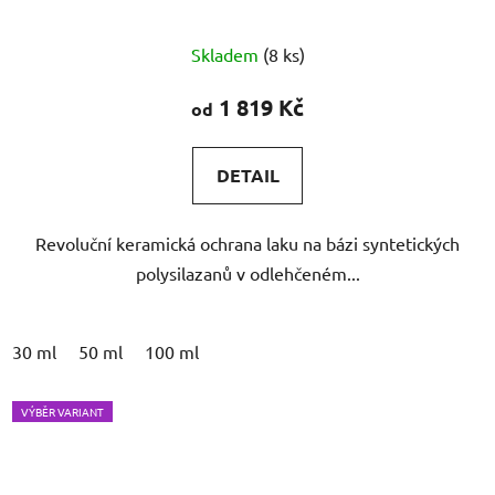
Průměrné
Skladem
(8 ks)
hodnocení
produktu
1 819 Kč
od
je
5,0
DETAIL
z
5
Revoluční keramická ochrana laku na bázi syntetických
hvězdiček.
polysilazanů v odlehčeném...
30 ml
50 ml
100 ml
VÝBĚR VARIANT