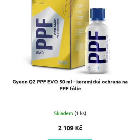
Gyeon Q2 PPF EVO 50 ml - keramická ochrana na
PPF fólie
Průměrné
Skladem
(1 ks)
hodnocení
produktu
2 109 Kč
je