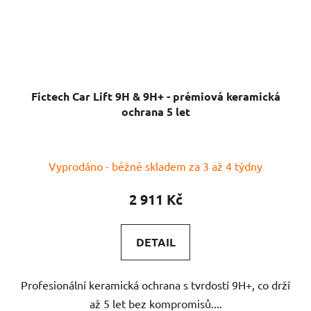
Fictech Car Lift 9H & 9H+ - prémiová keramická
ochrana 5 let
Vyprodáno - běžně skladem za 3 až 4 týdny
2 911 Kč
DETAIL
Profesionální keramická ochrana s tvrdostí 9H+, co drží
až 5 let bez kompromisů....