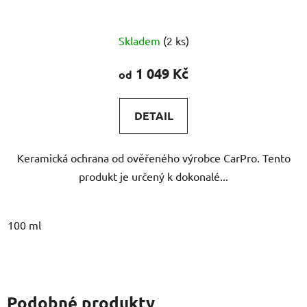
Průměrné
Skladem
(2 ks)
hodnocení
produktu
1 049 Kč
od
je
5,0
DETAIL
z
5
Keramická ochrana od ověřeného výrobce CarPro. Tento
hvězdiček.
produkt je určený k dokonalé...
100 ml
Podobné produkty