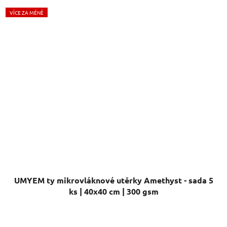
VÍCE ZA MÉNĚ
UMYEM ty mikrovláknové utěrky Amethyst - sada 5
ks | 40x40 cm | 300 gsm
Průměrné