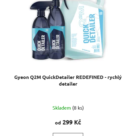
Gyeon Q2M QuickDetailer REDEFINED - rychlý
detailer
Průměrné
Skladem
(8 ks)
hodnocení
produktu
299 Kč
od
je
4,8