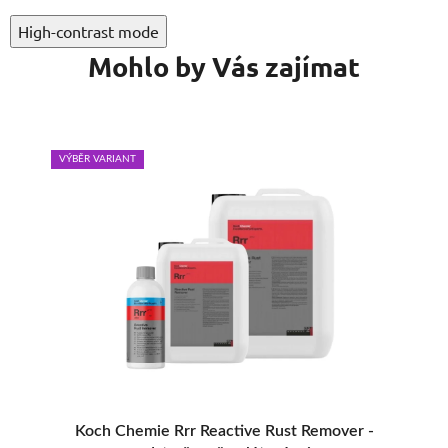
High-contrast mode
Mohlo by Vás zajímat
VÝBĚR VARIANT
VÝB
t
Koch Chemie Rrr Reactive Rust Remover -
Z