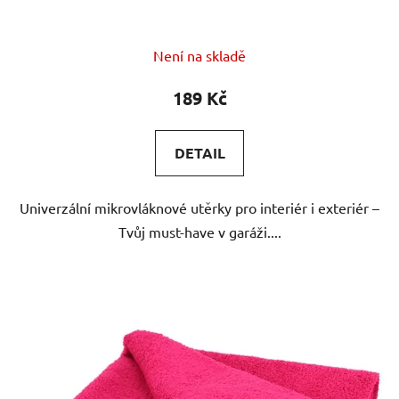
Průměrné
Není na skladě
hodnocení
produktu
189 Kč
je
5,0
DETAIL
z
5
Univerzální mikrovláknové utěrky pro interiér i exteriér –
hvězdiček.
Tvůj must-have v garáži....