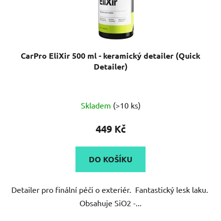
CarPro EliXir 500 ml - keramický detailer (Quick
Detailer)
Průměrné
Skladem
(>10 ks)
hodnocení
produktu
449 Kč
je
5,0
DO KOŠÍKU
z
5
Detailer pro finální péči o exteriér. Fantastický lesk laku.
hvězdiček.
Obsahuje SiO2 -...