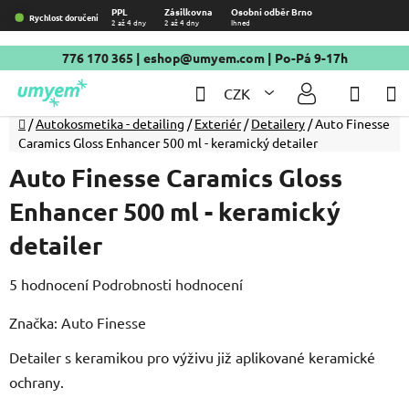
Přejít
PPL
Zásilkovna
Osobní odběr Brno
Rychlost doručení
2 až 4 dny
2 až 4 dny
Ihned
na
obsah
776 170 365
|
eshop@umyem.com
| Po-Pá 9-17h
Hledat
NÁKU
CZK
KOŠÍ
Domů
/
Autokosmetika - detailing
/
Exteriér
/
Detailery
/
Auto Finesse
Caramics Gloss Enhancer 500 ml - keramický detailer
Auto Finesse Caramics Gloss
Enhancer 500 ml - keramický
detailer
Průměrné
5 hodnocení
Podrobnosti hodnocení
hodnocení
Značka:
Auto Finesse
produktu
Detailer s keramikou pro výživu již aplikované keramické
je
ochrany.
4,8
z