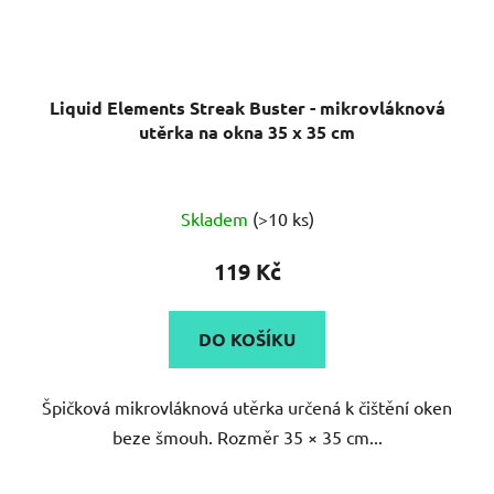
Liquid Elements Streak Buster - mikrovláknová
utěrka na okna 35 x 35 cm
Průměrné
Skladem
(>10 ks)
hodnocení
produktu
119 Kč
je
5,0
DO KOŠÍKU
z
5
Špičková mikrovláknová utěrka určená k čištění oken
hvězdiček.
beze šmouh. Rozměr 35 × 35 cm...