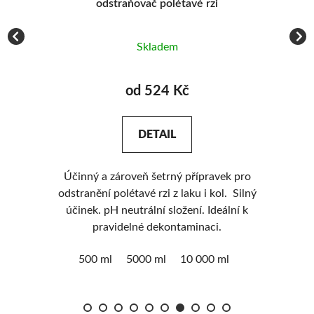
odstraňovač polétavé rzi
Skladem
od 524 Kč
DETAIL
Účinný a zároveň šetrný přípravek pro
odstranění polétavé rzi z laku i kol. Silný
ko
eme
účinek. pH neutrální složení. Ideální k
na
pravidelné dekontaminaci.
te
 až
delší ži
500 ml
5000 ml
10 000 ml
ti!