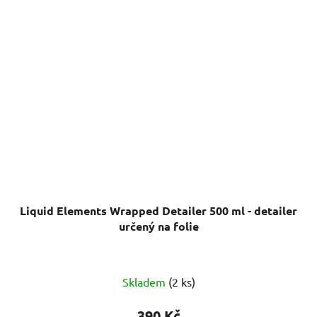
Liquid Elements Wrapped Detailer 500 ml - detailer
určený na folie
Průměrné
Skladem
(2 ks)
hodnocení
produktu
390 Kč