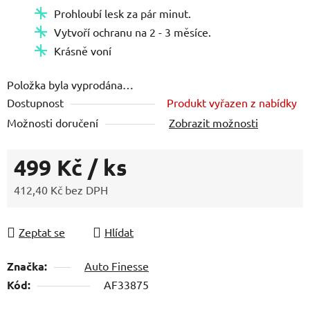
Prohloubí lesk za pár minut.
5
Vytvoří ochranu na 2 - 3 měsíce.
hvězdiček.
Krásně voní
Položka byla vyprodána…
Dostupnost
Produkt vyřazen z nabídky
Možnosti doručení
Zobrazit možnosti
499 Kč
/ ks
412,40 Kč bez DPH
Měrná cena:
Zeptat se
Hlídat
Značka:
Auto Finesse
Kód:
AF33875