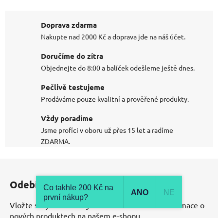
Doprava zdarma
Nakupte nad 2000 Kč a doprava jde na náš účet.
Doručíme do zítra
Objednejte do 8:00 a balíček odešleme ještě dnes.
Pečlivě testujeme
Prodáváme pouze kvalitní a prověřené produkty.
Vždy poradíme
Jsme profíci v oboru už přes 15 let a radíme
ZDARMA.
Z
á
Odebírat newsletter
p
Co takhle 200 Kč na
ANO
NE
první nákup?
a
Vložte svůj e-mail a my vám budeme zasílat informace o
t
nových produktech na našem e-shopu.