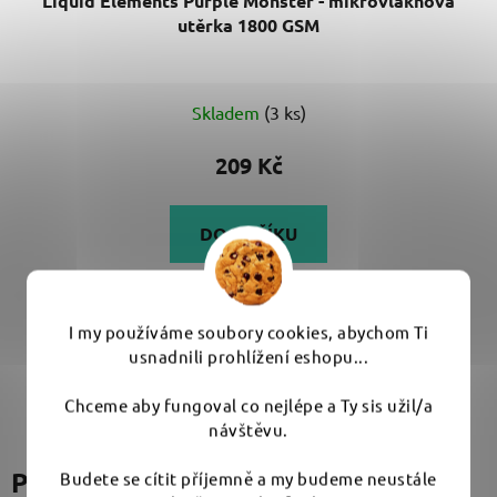
Liquid Elements Purple Monster - mikrovláknová
utěrka 1800 GSM
Skladem
(3 ks)
209 Kč
DO KOŠÍKU
Liquid Elements Purple Monster je prémiová
mikrovláknová utěrka s gramáží 1800 GSM,...
I my používáme soubory cookies, abychom Ti
usnadnili prohlížení eshopu...
Chceme aby fungoval co nejlépe a Ty sis užil/a
návštěvu.
Podobné produkty
Budete se cítit příjemně a my budeme neustále