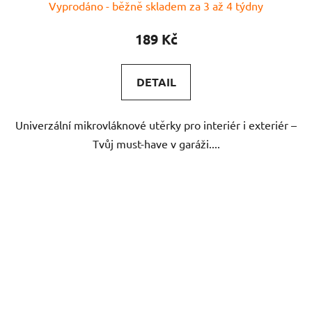
Vyprodáno - běžně skladem za 3 až 4 týdny
hodnocení
produktu
189 Kč
je
5,0
DETAIL
z
5
Univerzální mikrovláknové utěrky pro interiér i exteriér –
hvězdiček.
Tvůj must-have v garáži....