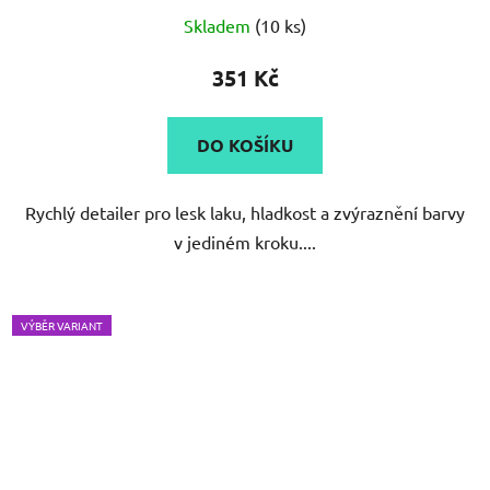
Skladem
(10 ks)
351 Kč
DO KOŠÍKU
Rychlý detailer pro lesk laku, hladkost a zvýraznění barvy
v jediném kroku....
VÝBĚR VARIANT