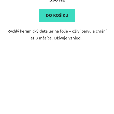
je
5,0
DO KOŠÍKU
z
5
Rychlý keramický detailer na folie – oživí barvu a chrání
hvězdiček.
až 3 měsíce. Oživuje vzhled...