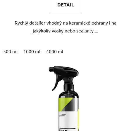
DETAIL
z
5
Rychlý detailer vhodný na keramické ochrany i na
hvězdiček.
jakýkoliv vosky nebo sealanty....
500 ml
1000 ml
4000 ml