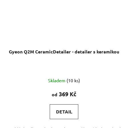
Gyeon Q2M CeramicDetailer - detailer s keramikou
Průměrné
Skladem
(10 ks)
hodnocení
produktu
369 Kč
od
je
5,0
DETAIL
z
5