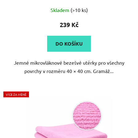
Průměrné
Skladem
(>10 ks)
hodnocení
produktu
239 Kč
je
5,0
DO KOŠÍKU
z
5
Jemné mikrovláknové bezešvé utěrky pro všechny
hvězdiček.
povrchy v rozměru 40 × 40 cm. Gramáž...
VÍCE ZA MÉNĚ