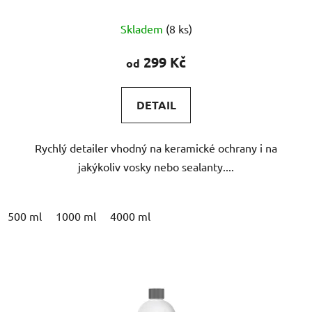
Průměrné
Skladem
(8 ks)
hodnocení
produktu
299 Kč
od
je
4,8
DETAIL
z
5
Rychlý detailer vhodný na keramické ochrany i na
hvězdiček.
jakýkoliv vosky nebo sealanty....
500 ml
1000 ml
4000 ml