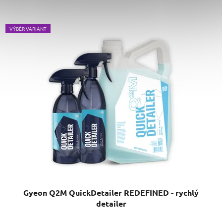
VÝBĚR VARIANT
Gyeon Q2M QuickDetailer REDEFINED - rychlý
detailer