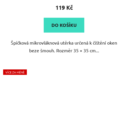
produktu
119 Kč
je
5,0
DO KOŠÍKU
z
5
Špičková mikrovláknová utěrka určená k čištění oken
hvězdiček.
beze šmouh. Rozměr 35 × 35 cm...
VÍCE ZA MÉNĚ