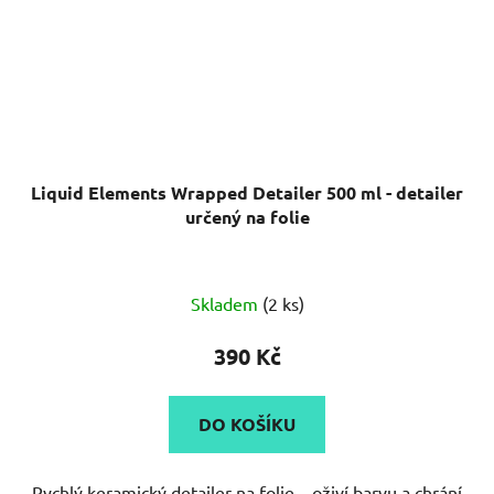
Liquid Elements Wrapped Detailer 500 ml - detailer
určený na folie
Průměrné
Skladem
(2 ks)
hodnocení
produktu
390 Kč
je
5,0
DO KOŠÍKU
z
5
Rychlý keramický detailer na folie – oživí barvu a chrání
hvězdiček.