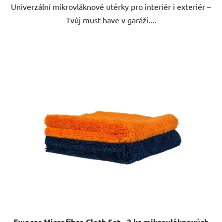
Univerzální mikrovláknové utěrky pro interiér i exteriér –
Tvůj must-have v garáži....
Ewocar Microfibre Cloth Set - 2 ks mikrovláknových