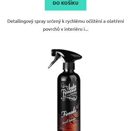
DO KOŠÍKU
z
5
Detailingový spray určený k rychlému očištění a ošetření
hvězdiček.
povrchů v interiéru i...