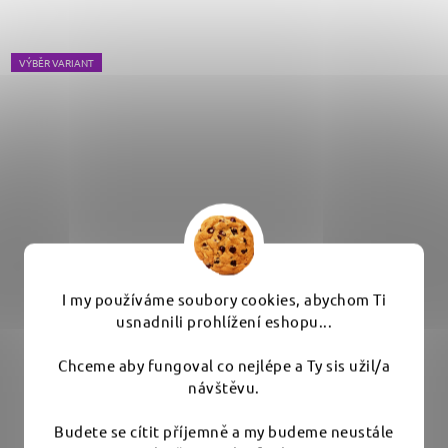
VÝBĚR VARIANT
I my používáme soubory cookies, abychom Ti
usnadnili prohlížení eshopu...
Chceme aby fungoval co nejlépe a Ty sis užil/a
návštěvu.
Liquid Elements Polish Towel - mikrovláknová
utěrka 40x40 cm
Budete se cítit příjemně a my budeme neustále