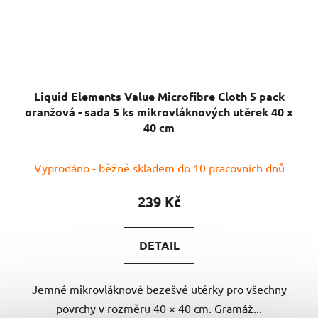
Liquid Elements Value Microfibre Cloth 5 pack
oranžová - sada 5 ks mikrovláknových utěrek 40 x
40 cm
Průměrné
Vyprodáno - běžně skladem do 10 pracovních dnů
hodnocení
produktu
239 Kč
je
5,0
DETAIL
z
5
Jemné mikrovláknové bezešvé utěrky pro všechny
hvězdiček.
povrchy v rozměru 40 × 40 cm. Gramáž...