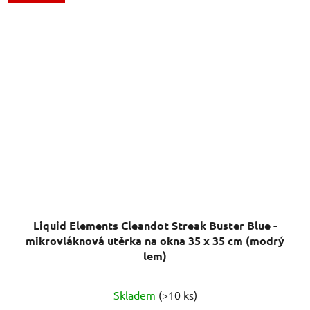
Liquid Elements Cleandot Streak Buster Blue -
mikrovláknová utěrka na okna 35 x 35 cm (modrý
lem)
Průměrné
Skladem
(>10 ks)
hodnocení