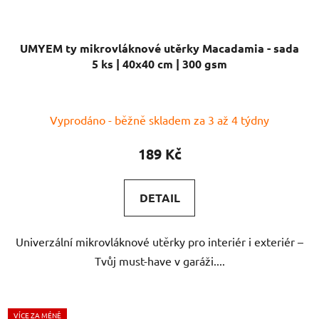
UMYEM ty mikrovláknové utěrky Macadamia - sada
5 ks | 40x40 cm | 300 gsm
Vyprodáno - běžně skladem za 3 až 4 týdny
189 Kč
DETAIL
Univerzální mikrovláknové utěrky pro interiér i exteriér –
Tvůj must-have v garáži....
VÍCE ZA MÉNĚ