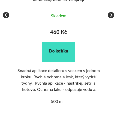
Skladem
460 Kč
Do košíku
ho
Snadná aplikace detaileru s voskem v jednom
Qu
1–2
kroku. Rychlá ochrana a lesk, který vydrží
Sta
ý
týdny. Rychlá aplikace - nastříkej, setři a
a 
hotovo. Ochrana laku - odpuzuje vodu a
špínu. Lesk jako nový - tvé auto bude vždy v
500 ml
top stavu.