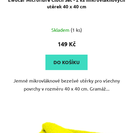
utěrek 40 x 40 cm
Průměrné
Skladem
(1 ks)
hodnocení
produktu
149 Kč
je
5,0
DO KOŠÍKU
z
5
Jemné mikrovláknové bezešvé utěrky pro všechny
hvězdiček.
povrchy v rozměru 40 x 40 cm. Gramáž...