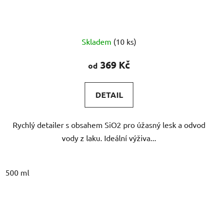
Průměrné
Skladem
(10 ks)
hodnocení
produktu
369 Kč
od
je
5,0
DETAIL
z
5
Rychlý detailer s obsahem SiO2 pro úžasný lesk a odvod
hvězdiček.
vody z laku. Ideální výživa...
500 ml