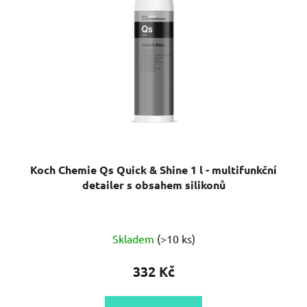
Koch Chemie Qs Quick & Shine 1 l - multifunkční
detailer s obsahem silikonů
Průměrné
Skladem
(>10 ks)
hodnocení
produktu
332 Kč
je
5,0