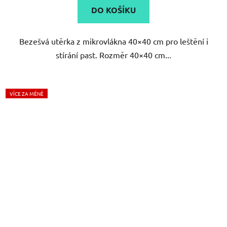
DO KOŠÍKU
Bezešvá utěrka z mikrovlákna 40×40 cm pro leštění i
stírání past. Rozměr 40×40 cm...
VÍCE ZA MÉNĚ