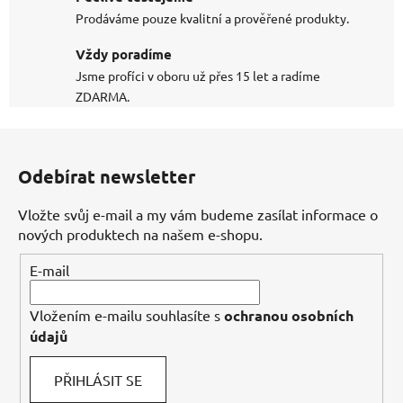
Prodáváme pouze kvalitní a prověřené produkty.
Vždy poradíme
Jsme profíci v oboru už přes 15 let a radíme
ZDARMA.
Z
á
Odebírat newsletter
p
a
Vložte svůj e-mail a my vám budeme zasílat informace o
t
nových produktech na našem e-shopu.
í
E-mail
Vložením e-mailu souhlasíte s
ochranou osobních
údajů
PŘIHLÁSIT SE