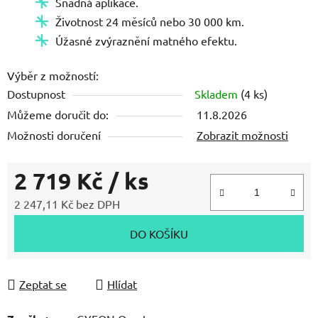
Snadná aplikace.
5
Životnost 24 měsíců nebo 30 000 km.
hvězdiček.
Úžasné zvýraznění matného efektu.
Výběr z možností:
Dostupnost
Skladem
(4 ks)
Můžeme doručit do:
11.8.2026
Možnosti doručení
Zobrazit možnosti
2 719 Kč
/ ks
2 247,11 Kč bez DPH
Měrná cena:
DO KOŠÍKU
Zeptat se
Hlídat