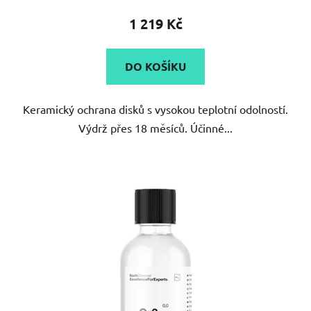
produktu
1 219 Kč
je
5,0
DO KOŠÍKU
z
5
Keramický ochrana disků s vysokou teplotní odolností.
hvězdiček.
Výdrž přes 18 měsíců. Účinné...