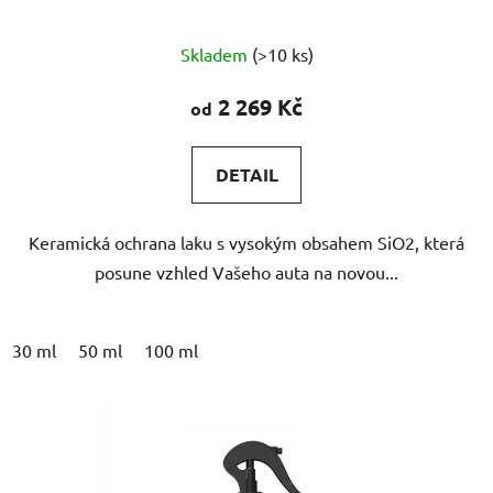
Průměrné
Skladem
(>10 ks)
hodnocení
produktu
2 269 Kč
od
je
5,0
DETAIL
z
5
Keramická ochrana laku s vysokým obsahem SiO2, která
hvězdiček.
posune vzhled Vašeho auta na novou...
30 ml
50 ml
100 ml