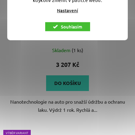
Nastavení
Koch Chemie Koch 1K Nano 250 ml -
nanokonzervace laku
Souhlasím
Skladem
(1 ks)
3 207 Kč
DO KOŠÍKU
Nanotechnologie na auto pro snažší údržbu a ochranu
laku. Výdrž 1 rok. Rychlá a...
VÝBĚR VARIANT