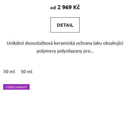
produktu
2 969 Kč
od
je
5,0
DETAIL
z
5
Unikátní dvousložková keramická ochrana laku obsahující
hvězdiček.
polymery polysilazany pro...
30 ml
50 ml
VÝBĚR VARIANT