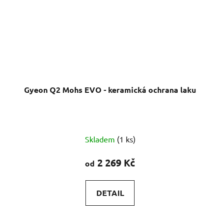
Gyeon Q2 Mohs EVO - keramická ochrana laku
Průměrné
Skladem
(1 ks)
hodnocení
produktu
2 269 Kč
od
je
5,0
DETAIL
z
5