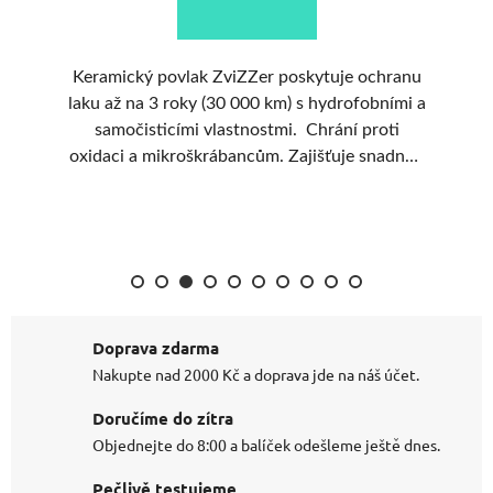
a
o
Keramický povlak ZviZZer poskytuje ochranu
ší
laku až na 3 roky (30 000 km) s hydrofobními a
50
samočisticími vlastnostmi. Chrání proti
prac
ká
oxidaci a mikroškrábancům. Zajišťuje snadnou
údržbu díky hydrofobnímu efektu.
vlastnost
Jednoduchá aplikace pro profesionály i
nadšence.
Doprava zdarma
Nakupte nad 2000 Kč a doprava jde na náš účet.
Doručíme do zítra
Objednejte do 8:00 a balíček odešleme ještě dnes.
Pečlivě testujeme