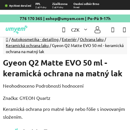
Přejít
PPL
Zásilkovna
Osobní odběr Brno
Rychlost doručení
2 až 4 dny
2 až 4 dny
Ihned
na
obsah
776 170 365
|
eshop@umyem.com
| Po-Pá 9-17h
Hledat
NÁKU
CZK
KOŠÍ
Domů
/
Autokosmetika - detailing
/
Exteriér
/
Ochrana laku
/
Keramická ochrana laku
/
Gyeon Q2 Matte EVO 50 ml - keramická
ochrana na matný lak
Gyeon Q2 Matte EVO 50 ml -
keramická ochrana na matný lak
Průměrné
Neohodnoceno
Podrobnosti hodnocení
hodnocení
Značka:
GYEON Quartz
produktu
Keramická ochrana pro matné laky nebo fólie s inovovaným
je
složením.
0,0
z