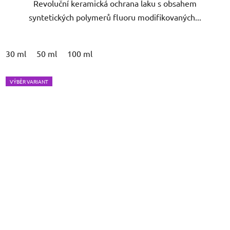
Revoluční keramická ochrana laku s obsahem
hvězdiček.
syntetických polymerů fluoru modifikovaných...
30 ml
50 ml
100 ml
VÝBĚR VARIANT