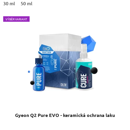
30 ml
50 ml
VÝBĚR VARIANT
Gyeon Q2 Pure EVO - keramická ochrana laku