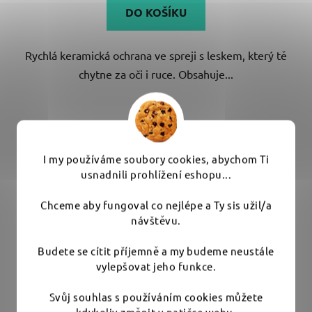
DO KOŠÍKU
Rychlá keramická ochrana ve spreji s leskem, který tě
chytne za oči i ruce. Obsahuje...
I my používáme soubory cookies, abychom Ti
usnadnili prohlížení eshopu...
Chceme aby fungoval co nejlépe a Ty sis užil/a
návštěvu.
Budete se cítit příjemně a my budeme neustále
vylepšovat jeho funkce.
Svůj souhlas s používáním cookies můžete
kdykoliv změnit v patičce webu.