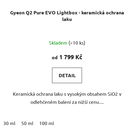
Gyeon Q2 Pure EVO Lightbox - keramická ochrana
laku
Průměrné
Skladem
(>10 ks)
hodnocení
produktu
1 799 Kč
od
je
5,0
DETAIL
z
5
Keramická ochrana laku s vysokým obsahem SiO2 v
hvězdiček.
odlehčeném balení za nižší cenu....
30 ml
50 ml
100 ml