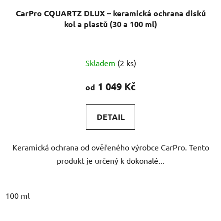
CarPro CQUARTZ DLUX – keramická ochrana disků
kol a plastů (30 a 100 ml)
Průměrné
Skladem
(2 ks)
hodnocení
produktu
1 049 Kč
od
je
5,0
DETAIL
z
5
Keramická ochrana od ověřeného výrobce CarPro. Tento
hvězdiček.
produkt je určený k dokonalé...
100 ml