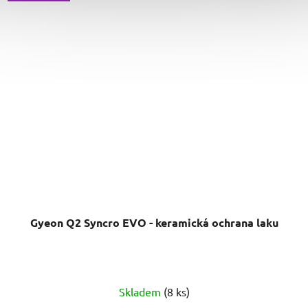
Gyeon Q2 Syncro EVO - keramická ochrana laku
Průměrné
Skladem
(8 ks)
hodnocení