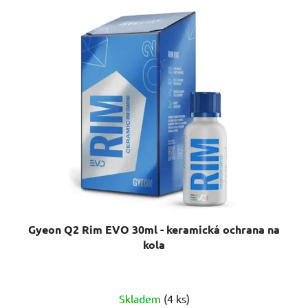
Gyeon Q2 Rim EVO 30ml - keramická ochrana na
kola
Průměrné
Skladem
(4 ks)
hodnocení