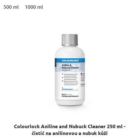
500 ml
1000 ml
Colourlock Aniline and Nubuck Cleaner 250 ml -
čistič na anilinovou a nubuk kůži