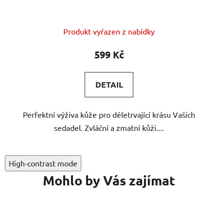
Průměrné
Produkt vyřazen z nabídky
hodnocení
produktu
599 Kč
je
5,0
DETAIL
z
5
Perfektní výživa kůže pro déletrvající krásu Vašich
hvězdiček.
sedadel. Zvláční a zmatní kůži....
High-contrast mode
Mohlo by Vás zajímat