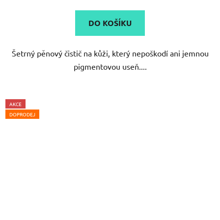
je
5,0
DO KOŠÍKU
z
5
Šetrný pěnový čistič na kůži, který nepoškodí ani jemnou
hvězdiček.
pigmentovou useň....
AKCE
DOPRODEJ