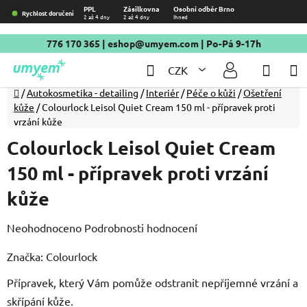
Přejít
PPL
Zásilkovna
Osobní odběr Brno
Rychlost doručení
2 až 4 dny
2 až 4 dny
Ihned
na
obsah
776 170 365
|
eshop@umyem.com
| Po-Pá 9-17h
Hledat
NÁKU
CZK
KOŠÍ
Domů
/
Autokosmetika - detailing
/
Interiér
/
Péče o kůži
/
Ošetření
kůže
/
Colourlock Leisol Quiet Cream 150 ml - přípravek proti
vrzání kůže
Colourlock Leisol Quiet Cream
150 ml - přípravek proti vrzání
kůže
Průměrné
Neohodnoceno
Podrobnosti hodnocení
hodnocení
Značka:
Colourlock
produktu
Přípravek, který Vám pomůže odstranit nepříjemné vrzání a
je
skřípání kůže.
0,0