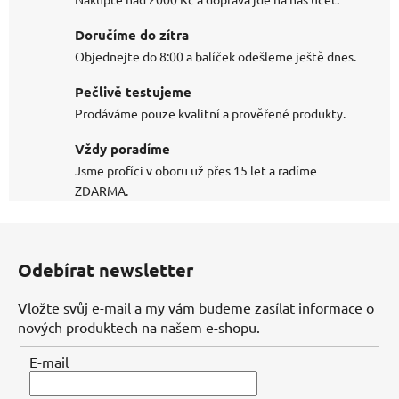
Doručíme do zítra
Objednejte do 8:00 a balíček odešleme ještě dnes.
Pečlivě testujeme
Prodáváme pouze kvalitní a prověřené produkty.
Vždy poradíme
Jsme profíci v oboru už přes 15 let a radíme
ZDARMA.
Z
á
Odebírat newsletter
p
a
Vložte svůj e-mail a my vám budeme zasílat informace o
t
nových produktech na našem e-shopu.
í
E-mail