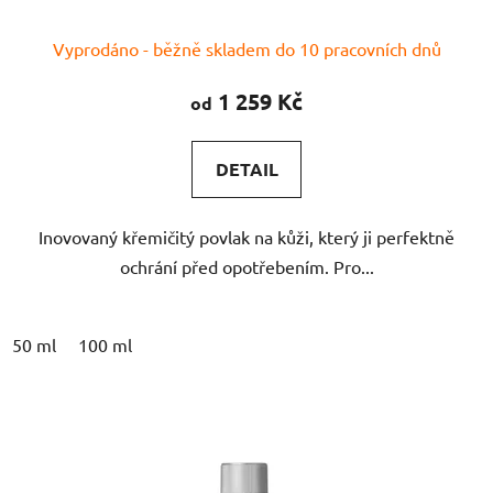
Průměrné
Vyprodáno - běžně skladem do 10 pracovních dnů
hodnocení
produktu
1 259 Kč
od
je
5,0
DETAIL
z
5
Inovovaný křemičitý povlak na kůži, který ji perfektně
hvězdiček.
ochrání před opotřebením. Pro...
50 ml
100 ml