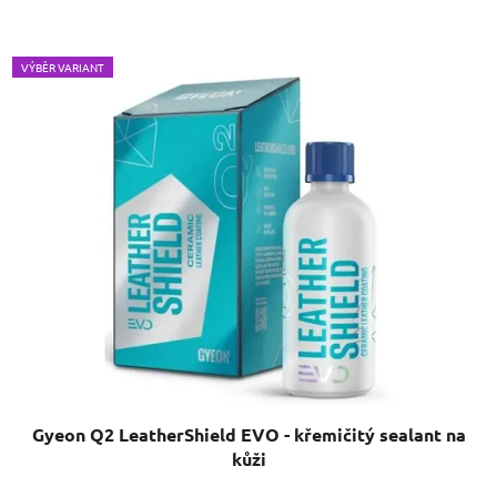
VÝBĚR VARIANT
Gyeon Q2 LeatherShield EVO - křemičitý sealant na
kůži