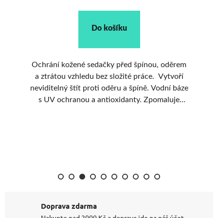
Do košíku
 a
Ochrání kožené sedačky před špínou, oděrem
a ztrátou vzhledu bez složité práce. Vytvoří
neviditelný štít proti oděru a špíně. Vodní báze
vo
s UV ochranou a antioxidanty. Zpomaluje
opotřebení a stárnutí usně.
z
Doprava zdarma
Nakupte nad 2000 Kč a doprava jde na náš účet.