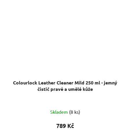
Colourlock Leather Cleaner Mild 250 ml - jemný
čistič pravé a umělé kůže
Průměrné
Skladem
(8 ks)
hodnocení
produktu
789 Kč