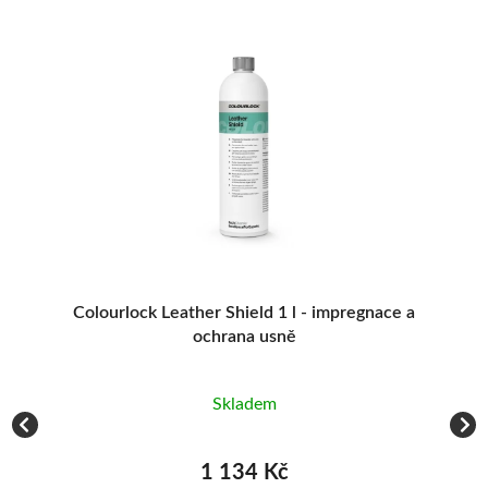
 -
Colourlock Leather Shield 1 l - impregnace a
C
ochrana usně
Skladem
1 134 Kč