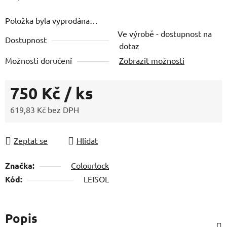
z
Položka byla vyprodána…
5
Ve výrobě - dostupnost na
hvězdiček.
Dostupnost
dotaz
Možnosti doručení
Zobrazit možnosti
750 Kč
/ ks
619,83 Kč bez DPH
Měrná cena:
Zeptat se
Hlídat
Značka:
Colourlock
Kód:
LEISOL
Popis