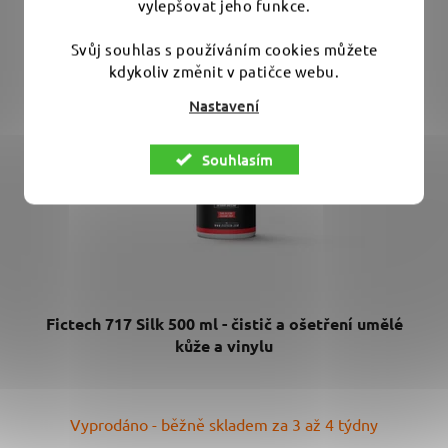
vylepšovat jeho funkce.
Svůj souhlas s používáním cookies můžete
kdykoliv změnit v patičce webu.
Nastavení
Souhlasím
Fictech 717 Silk 500 ml - čistič a ošetření umělé
kůže a vinylu
Vyprodáno - běžně skladem za 3 až 4 týdny