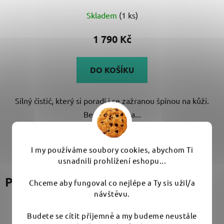
Skladem
(1 ks)
1 790 Kč
DO KOŠÍKU
Silný čistič, který si poradí i se zažranou špínou na kůži.
Bez alkoholu a...
I my používáme soubory cookies, abychom Ti
usnadnili prohlížení eshopu...
Podobné produkty
Chceme aby fungoval co nejlépe a Ty sis užil/a
návštěvu.
Budete se cítit příjemně a my budeme neustále