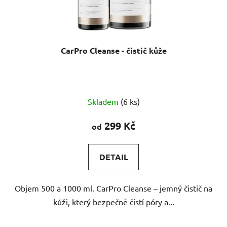
CarPro Cleanse - čistič kůže
Průměrné
Skladem
(6 ks)
hodnocení
produktu
299 Kč
od
je
5,0
DETAIL
z
5
Objem 500 a 1000 ml. CarPro Cleanse – jemný čistič na
hvězdiček.
kůži, který bezpečně čistí póry a...