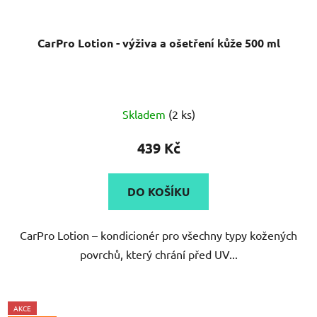
CarPro Lotion - výživa a ošetření kůže 500 ml
Skladem
(2 ks)
439 Kč
DO KOŠÍKU
CarPro Lotion – kondicionér pro všechny typy kožených
povrchů, který chrání před UV...
AKCE