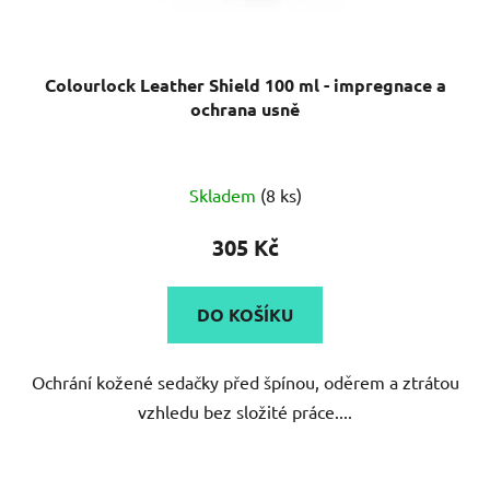
Colourlock Leather Shield 100 ml - impregnace a
ochrana usně
Průměrné
Skladem
(8 ks)
hodnocení
produktu
305 Kč
je
5,0
DO KOŠÍKU
z
5
Ochrání kožené sedačky před špínou, oděrem a ztrátou
hvězdiček.
vzhledu bez složité práce....