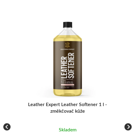
-
Leather Expert Leather Softener 1 l -
L
změkčovač kůže
Skladem