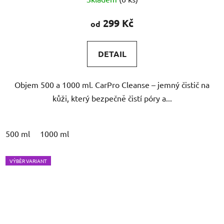
hodnocení
produktu
299 Kč
od
je
5,0
DETAIL
z
5
Objem 500 a 1000 ml. CarPro Cleanse – jemný čistič na
hvězdiček.
kůži, který bezpečně čistí póry a...
500 ml
1000 ml
VÝBĚR VARIANT