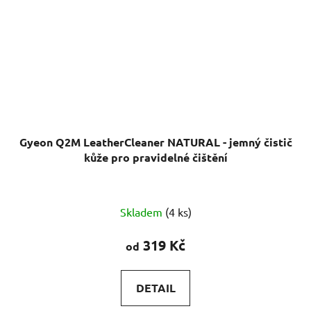
Gyeon Q2M LeatherCleaner NATURAL - jemný čistič
kůže pro pravidelné čištění
Průměrné
Skladem
(4 ks)
hodnocení
produktu
319 Kč
od
je
5,0
DETAIL
z