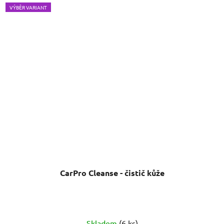
VÝBĚR VARIANT
CarPro Cleanse - čistič kůže
Průměrné
Skladem
(6 ks)