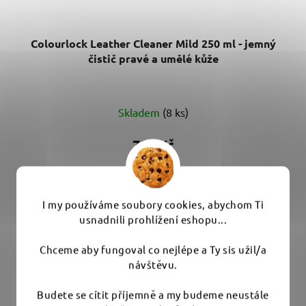
Colourlock Leather Cleaner Mild 250 ml - jemný
čistič pravé a umělé kůže
Průměrné
Skladem
(8 ks)
hodnocení
produktu
789 Kč
je
5,0
DO KOŠÍKU
z
I my používáme soubory cookies, abychom Ti
5
usnadnili prohlížení eshopu...
Šetrný pěnový čistič na kůži, který nepoškodí ani jemnou
hvězdiček.
pigmentovou useň....
Chceme aby fungoval co nejlépe a Ty sis užil/a
návštěvu.
Budete se cítit příjemně a my budeme neustále