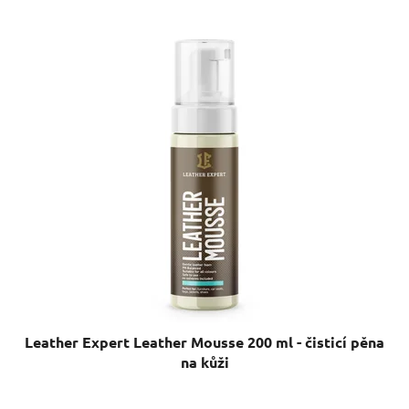
Leather Expert Leather Mousse 200 ml - čisticí pěna
na kůži