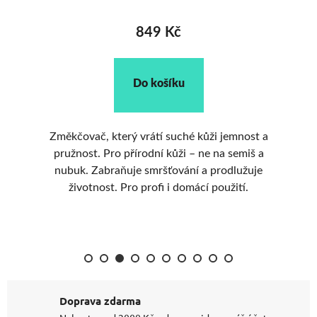
849 Kč
Do košíku
i a
Změkčovač, který vrátí suché kůži jemnost a
pružnost. Pro přírodní kůži – ne na semiš a
vy
nubuk. Zabraňuje smršťování a prodlužuje
životnost. Pro profi i domácí použití.
Doprava zdarma