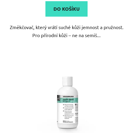
DO KOŠÍKU
Změkčovač, který vrátí suché kůži jemnost a pružnost.
Pro přírodní kůži – ne na semiš...