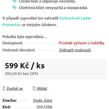
Chrání kůži a odpuzuje nečistoty.
5
Ošetřená kůže nevysychá a nepopraská.
hvězdiček.
V případě vyprodání lze nahradit
Colourlock Leder
Protector
se stejným účinkem.
Položka byla vyprodána…
Dostupnost
Produkt vyřazen z nabídky
Možnosti doručení
Zobrazit možnosti
599 Kč
/ ks
495,04 Kč bez DPH
Měrná cena:
Zeptat se
Hlídat
Značka:
Dodo Juice
Kód:
SNLS500