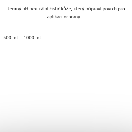
5
Jemný pH neutrální čistič kůže, který připraví povrch pro
hvězdiček.
aplikaci ochrany....
500 ml
1000 ml