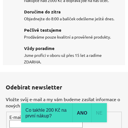
Nakupte nad 2000 Kč a doprava jde na náš účet.
Doručíme do zítra
Objednejte do 8:00 a balíček odešleme ještě dnes.
Pečlivě testujeme
Prodáváme pouze kvalitní a prověřené produkty.
Vždy poradíme
Jsme profíci v oboru už přes 15 let a radíme
ZDARMA.
Z
á
Odebírat newsletter
p
a
Vložte svůj e-mail a my vám budeme zasílat informace o
t
nových produktech na našem e-shopu.
Co takhle 200 Kč na
í
ANO
NE
první nákup?
E-mail