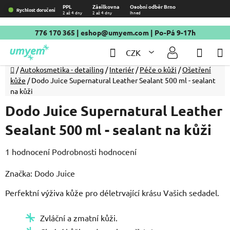
Přejít
PPL
Zásilkovna
Osobní odběr Brno
Rychlost doručení
2 až 4 dny
2 až 4 dny
Ihned
na
obsah
776 170 365
|
eshop@umyem.com
| Po-Pá 9-17h
Hledat
NÁKU
CZK
KOŠÍ
Domů
/
Autokosmetika - detailing
/
Interiér
/
Péče o kůži
/
Ošetření
kůže
/
Dodo Juice Supernatural Leather Sealant 500 ml - sealant
na kůži
Dodo Juice Supernatural Leather
Sealant 500 ml - sealant na kůži
Průměrné
1 hodnocení
Podrobnosti hodnocení
hodnocení
Značka:
Dodo Juice
produktu
Perfektní výživa kůže pro déletrvající krásu Vašich sedadel.
je
5,0
Zvláční a zmatní kůži.
z