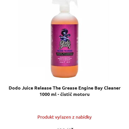
p
í
i
p
s
r
p
o
r
d
o
u
d
k
u
t
k
ů
t
ů
Dodo Juice Release The Grease Engine Bay Cleaner
1000 ml - čistič motoru
Produkt vyřazen z nabídky