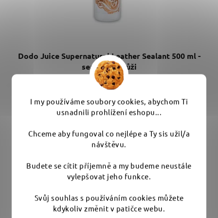
Dodo Juice Supernatural Leather Sealant 500 ml -
sealant na kůži
Průměrné
I my používáme soubory cookies, abychom Ti
Produkt vyřazen z nabídky
hodnocení
usnadnili prohlížení eshopu...
produktu
599 Kč
Chceme aby fungoval co nejlépe a Ty sis užil/a
je
návštěvu.
5,0
DETAIL
z
Budete se cítit příjemně a my budeme neustále
5
vylepšovat jeho funkce.
Perfektní výživa kůže pro déletrvající krásu Vašich
hvězdiček.
Svůj souhlas s používáním cookies můžete
sedadel. Zvláční a zmatní kůži....
kdykoliv změnit v patičce webu.