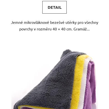
5,0
DETAIL
z
5
Jemné mikrovláknové bezešvé utěrky pro všechny
hvězdiček.
povrchy v rozměru 40 × 40 cm. Gramáž...