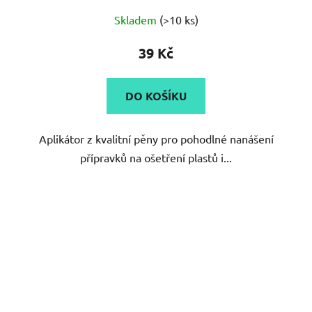
Průměrné
Skladem
(>10 ks)
hodnocení
produktu
39 Kč
je
5,0
DO KOŠÍKU
z
5
Aplikátor z kvalitní pěny pro pohodlné nanášení
hvězdiček.
přípravků na ošetření plastů i...