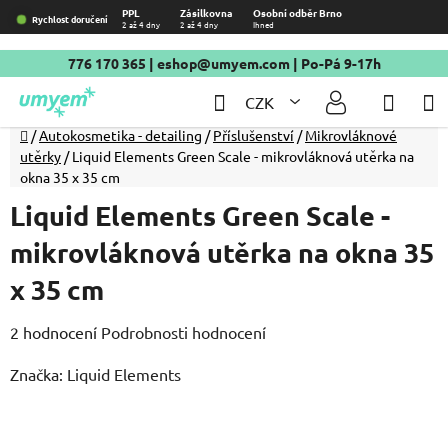
Přejít
PPL
Zásilkovna
Osobní odběr Brno
Rychlost doručení
2 až 4 dny
2 až 4 dny
Ihned
na
obsah
776 170 365
|
eshop@umyem.com
| Po-Pá 9-17h
Hledat
NÁKU
CZK
KOŠÍ
Domů
/
Autokosmetika - detailing
/
Příslušenství
/
Mikrovláknové
utěrky
/
Liquid Elements Green Scale - mikrovláknová utěrka na
okna 35 x 35 cm
Liquid Elements Green Scale -
mikrovláknová utěrka na okna 35
x 35 cm
Průměrné
2 hodnocení
Podrobnosti hodnocení
hodnocení
Značka:
Liquid Elements
produktu
je
5,0