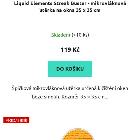
Liquid Elements Streak Buster - mikrovláknová
utěrka na okna 35 x 35 cm
Průměrné
Skladem
(>10 ks)
hodnocení
produktu
119 Kč
je
5,0
DO KOŠÍKU
z
5
Špičková mikrovláknová utěrka určená k čištění oken
hvězdiček.
beze šmouh. Rozměr 35 × 35 cm...
VÍCE ZA MÉNĚ