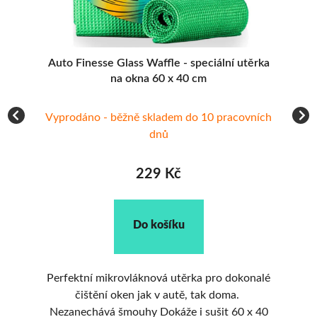
Auto Finesse Glass Waffle - speciální utěrka
35
na okna 60 x 40 cm
Vyprodáno - běžně skladem do 10 pracovních
dnů
229 Kč
Do košíku
Š
Perfektní mikrovláknová utěrka pro dokonalé
čištění oken jak v autě, tak doma.
Nezanechává šmouhy Dokáže i sušit 60 x 40