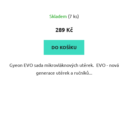
Průměrné
Skladem
(7 ks)
hodnocení
produktu
289 Kč
je
5,0
DO KOŠÍKU
z
5
Gyeon EVO sada mikrovláknových utěrek. EVO - nová
hvězdiček.
generace utěrek a ručníků...