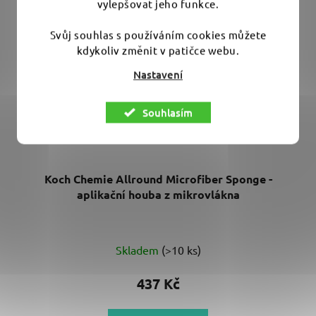
vylepšovat jeho funkce.
Svůj souhlas s používáním cookies můžete
kdykoliv změnit v patičce webu.
Nastavení
Souhlasím
Koch Chemie Allround Microfiber Sponge -
aplikační houba z mikrovlákna
Skladem
(>10 ks)
437 Kč