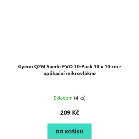
Gyeon Q2M Suede EVO 10-Pack 10 x 10 cm -
aplikační mikrovlákno
Průměrné
Skladem
(4 ks)
hodnocení
produktu
209 Kč
je
5,0
DO KOŠÍKU
z