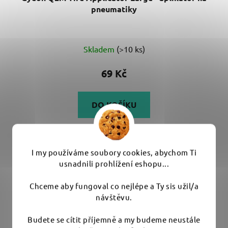
pneumatiky
Průměrné
Skladem
(>10 ks)
hodnocení
produktu
69 Kč
je
5,0
DO KOŠÍKU
z
5
Pěnový aplikátor pro rovnoměrné nanášení ošetření
hvězdiček.
pneumatik. Dobře se drží....
I my používáme soubory cookies, abychom Ti
usnadnili prohlížení eshopu...
Chceme aby fungoval co nejlépe a Ty sis užil/a
návštěvu.
Budete se cítit příjemně a my budeme neustále