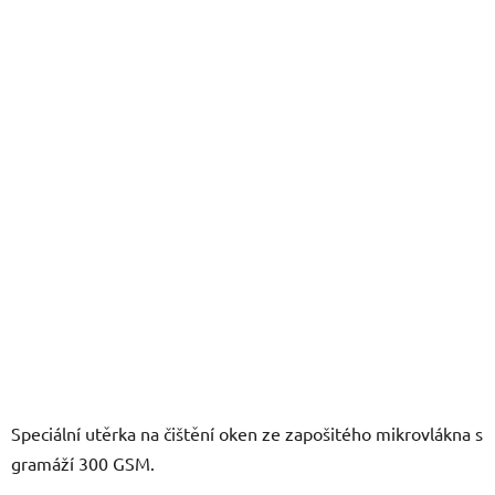
z
5
hvězdiček.
Speciální utěrka na čištění oken ze zapošitého mikrovlákna s
gramáží 300 GSM.