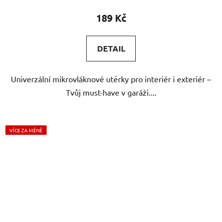
produktu
189 Kč
je
5,0
DETAIL
z
5
Univerzální mikrovláknové utěrky pro interiér i exteriér –
hvězdiček.
Tvůj must-have v garáži....
VÍCE ZA MÉNĚ