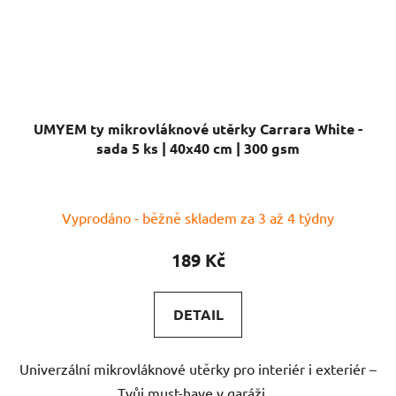
UMYEM ty mikrovláknové utěrky Carrara White -
sada 5 ks | 40x40 cm | 300 gsm
Vyprodáno - běžně skladem za 3 až 4 týdny
189 Kč
DETAIL
Univerzální mikrovláknové utěrky pro interiér i exteriér –
Tvůj must-have v garáži....