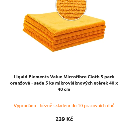
Liquid Elements Value Microfibre Cloth 5 pack
oranžová - sada 5 ks mikrovláknových utěrek 40 x
40 cm
Průměrné
Vyprodáno - běžně skladem do 10 pracovních dnů
hodnocení
produktu
239 Kč
je