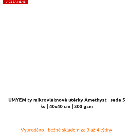
VÍCE ZA MÉNĚ
UMYEM ty mikrovláknové utěrky Amethyst - sada 5
ks | 40x40 cm | 300 gsm
Průměrné
Vyprodáno - běžně skladem za 3 až 4 týdny
hodnocení