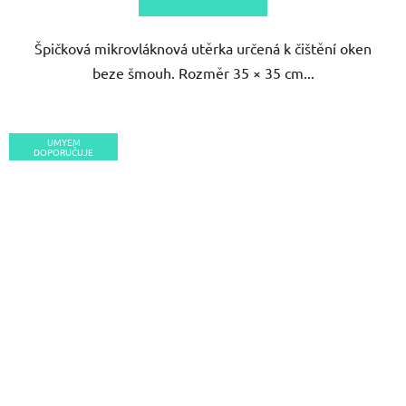
5
Špičková mikrovláknová utěrka určená k čištění oken
hvězdiček.
beze šmouh. Rozměr 35 × 35 cm...
UMYEM
DOPORUČUJE