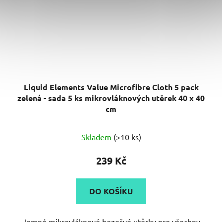
Liquid Elements Value Microfibre Cloth 5 pack
zelená - sada 5 ks mikrovláknových utěrek 40 x 40
cm
Průměrné
Skladem
(>10 ks)
hodnocení
produktu
239 Kč
je
5,0
DO KOŠÍKU
z
5
Jemné mikrovláknové bezešvé utěrky pro všechny
hvězdiček.