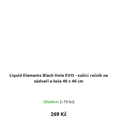
Liquid Elements Black Hole EVO - sušící ručník na
zádveří a kola 40 x 40 cm
Průměrné
Skladem
(>10 ks)
hodnocení
produktu
269 Kč