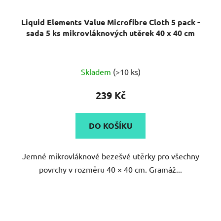
ů
Liquid Elements Value Microfibre Cloth 5 pack -
sada 5 ks mikrovláknových utěrek 40 x 40 cm
Průměrné
Skladem
(>10 ks)
hodnocení
produktu
239 Kč
je
5,0
DO KOŠÍKU
z
5
Jemné mikrovláknové bezešvé utěrky pro všechny
hvězdiček.
povrchy v rozměru 40 × 40 cm. Gramáž...