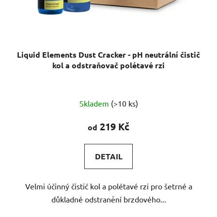
Liquid Elements Dust Cracker - pH neutrální čistič
kol a odstraňovač polétavé rzi
Průměrné
Skladem
(>10 ks)
hodnocení
produktu
219 Kč
od
je
4,9
DETAIL
z
5
Velmi účinný čistič kol a polétavé rzi pro šetrné a
hvězdiček.
důkladné odstranění brzdového...