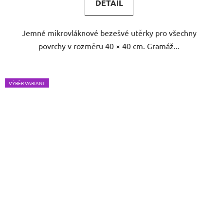
DETAIL
z
5
Jemné mikrovláknové bezešvé utěrky pro všechny
hvězdiček.
povrchy v rozměru 40 × 40 cm. Gramáž...
VÝBĚR VARIANT