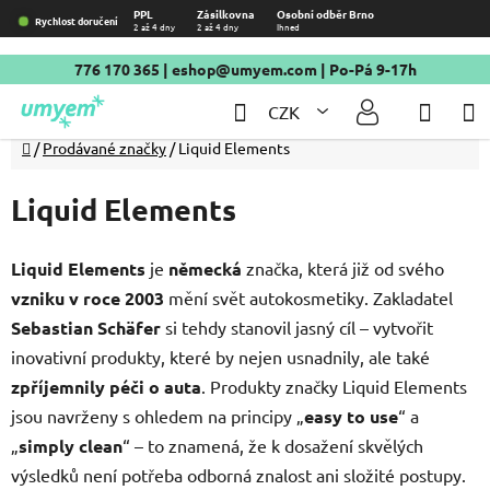
Přejít
PPL
Zásilkovna
Osobní odběr Brno
Rychlost doručení
2 až 4 dny
2 až 4 dny
Ihned
na
obsah
776 170 365
|
eshop@umyem.com
| Po-Pá 9-17h
Hledat
NÁKU
CZK
KOŠÍ
Domů
/
Prodávané značky
/
Liquid Elements
Liquid Elements
Liquid Elements
je
německá
značka, která již od svého
vzniku v roce 2003
mění svět autokosmetiky. Zakladatel
Sebastian Schäfer
si tehdy stanovil jasný cíl – vytvořit
inovativní produkty, které by nejen usnadnily, ale také
zpříjemnily péči o auta
. Produkty značky Liquid Elements
jsou navrženy s ohledem na principy „
easy to use
“ a
„
simply clean
“ – to znamená, že k dosažení skvělých
výsledků není potřeba odborná znalost ani složité postupy.