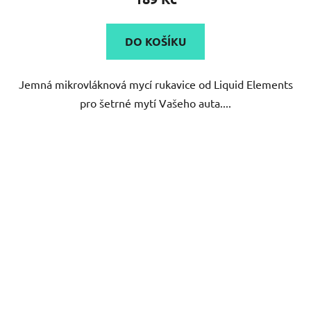
je
5,0
DO KOŠÍKU
z
5
Jemná mikrovláknová mycí rukavice od Liquid Elements
hvězdiček.
pro šetrné mytí Vašeho auta....