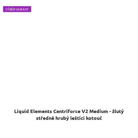
VÝBĚR VARIANT
Liquid Elements Centriforce V2 Medium - žlutý
středně hrubý leštící kotouč
Průměrné