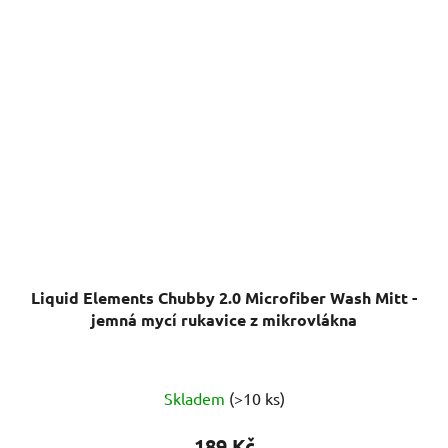
Liquid Elements Chubby 2.0 Microfiber Wash Mitt -
jemná mycí rukavice z mikrovlákna
Průměrné
Skladem
(>10 ks)
hodnocení
produktu
189 Kč