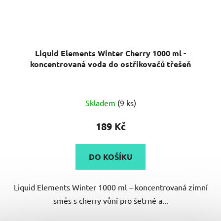
Liquid Elements Winter Cherry 1000 ml -
koncentrovaná voda do ostřikovačů třešeň
Průměrné
Skladem
(9 ks)
hodnocení
produktu
189 Kč
je
5,0
DO KOŠÍKU
z
5
Liquid Elements Winter 1000 ml – koncentrovaná zimní
hvězdiček.
směs s cherry vůní pro šetrné a...