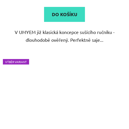
je
5,0
DO KOŠÍKU
z
5
V UMYEM již klasická koncepce sušícího ručníku -
hvězdiček.
dlouhodobě ověřený. Perfektně saje...
VÝBĚR VARIANT