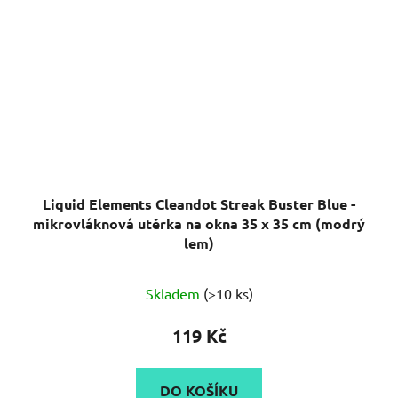
Liquid Elements Cleandot Streak Buster Blue -
mikrovláknová utěrka na okna 35 x 35 cm (modrý
lem)
Průměrné
Skladem
(>10 ks)
hodnocení
produktu
119 Kč
je
5,0
DO KOŠÍKU
z