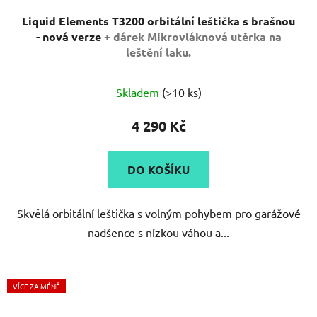
Liquid Elements T3200 orbitální leštička s brašnou
- nová verze
+ dárek Mikrovláknová utěrka na
leštění laku.
Průměrné
Skladem
(>10 ks)
hodnocení
produktu
4 290 Kč
je
5,0
DO KOŠÍKU
z
5
Skvělá orbitální leštička s volným pohybem pro garážové
hvězdiček.
nadšence s nízkou váhou a...
VÍCE ZA MÉNĚ