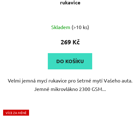
rukavice
Průměrné
Skladem
(>10 ks)
hodnocení
produktu
269 Kč
je
4,9
DO KOŠÍKU
z
5
Velmi jemná mycí rukavice pro šetrné mytí Vašeho auta.
hvězdiček.
Jemné mikrovlákno 2300 GSM...
VÍCE ZA MÉNĚ