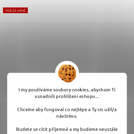
VÍCE ZA MÉNĚ
I my používáme soubory cookies, abychom Ti
usnadnili prohlížení eshopu...
Liquid Elements Eraser - jemná mikrovláknová
Chceme aby fungoval co nejlépe a Ty sis užil/a
utěrka 40 x 40 cm
návštěvu.
Budete se cítit příjemně a my budeme neustále