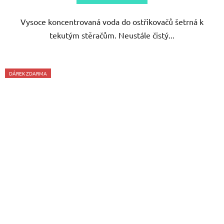
5
Vysoce koncentrovaná voda do ostřikovačů šetrná k
hvězdiček.
tekutým stěračům. Neustále čistý...
DÁREK ZDARMA