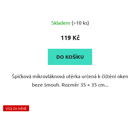
Průměrné
Skladem
(>10 ks)
hodnocení
produktu
119 Kč
je
5,0
DO KOŠÍKU
z
5
Špičková mikrovláknová utěrka určená k čištění oken
hvězdiček.
beze šmouh. Rozměr 35 × 35 cm...
VÍCE ZA MÉNĚ