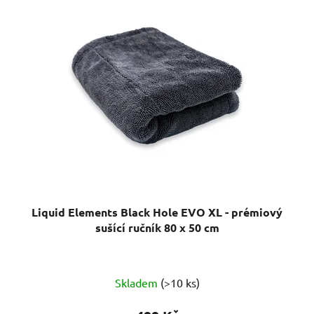
Liquid Elements Black Hole EVO XL - prémiový
sušící ručník 80 x 50 cm
Průměrné
Skladem
(>10 ks)
hodnocení
produktu