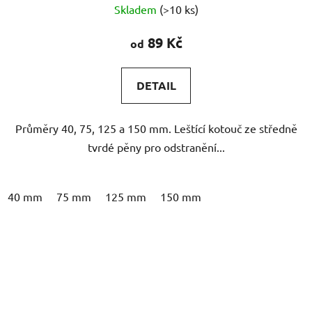
Skladem
(>10 ks)
hodnocení
produktu
89 Kč
od
je
4,7
DETAIL
z
5
Průměry 40, 75, 125 a 150 mm. Leštící kotouč ze středně
hvězdiček.
tvrdé pěny pro odstranění...
40 mm
75 mm
125 mm
150 mm