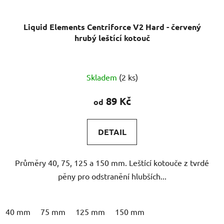
Liquid Elements Centriforce V2 Hard - červený
hrubý leštící kotouč
Průměrné
Skladem
(2 ks)
hodnocení
produktu
89 Kč
od
je
3,0
DETAIL
z
5
Průměry 40, 75, 125 a 150 mm. Leštící kotouče z tvrdé
hvězdiček.
pěny pro odstranění hlubších...
40 mm
75 mm
125 mm
150 mm