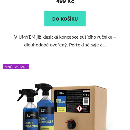
499 Kč
je
4,9
DO KOŠÍKU
z
5
V UMYEM již klasická koncepce sušícího ručníku –
hvězdiček.
dlouhodobě ověřený. Perfektně saje a...
VÝBĚR VARIANT