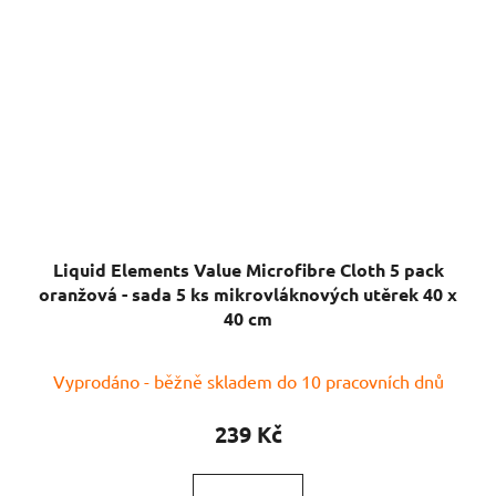
Liquid Elements Value Microfibre Cloth 5 pack
oranžová - sada 5 ks mikrovláknových utěrek 40 x
40 cm
Průměrné
Vyprodáno - běžně skladem do 10 pracovních dnů
hodnocení
produktu
239 Kč
je
5,0