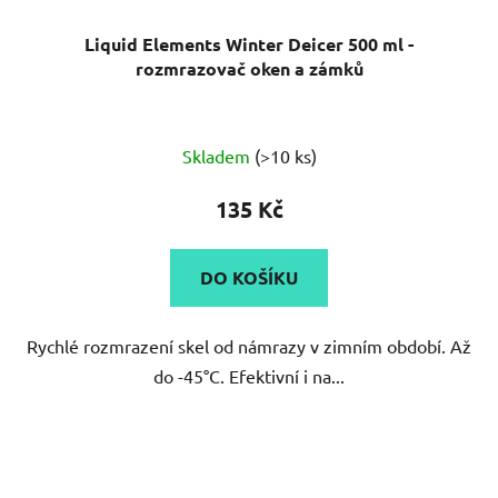
Liquid Elements Winter Deicer 500 ml -
rozmrazovač oken a zámků
Průměrné
Skladem
(>10 ks)
hodnocení
produktu
135 Kč
je
5,0
DO KOŠÍKU
z
5
Rychlé rozmrazení skel od námrazy v zimním období. Až
hvězdiček.
do -45°C. Efektivní i na...