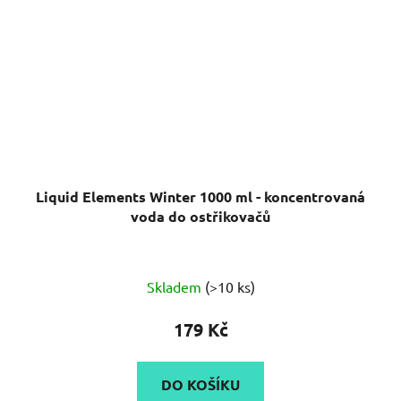
Liquid Elements Winter 1000 ml - koncentrovaná
voda do ostřikovačů
Průměrné
Skladem
(>10 ks)
hodnocení
produktu
179 Kč
je
4,7
DO KOŠÍKU
z