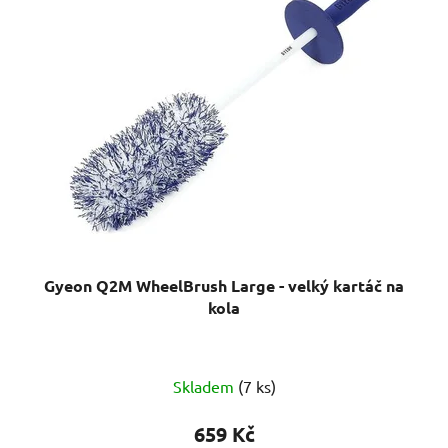
Gyeon Q2M WheelBrush Large - velký kartáč na
kola
Průměrné
Skladem
(7 ks)
hodnocení
produktu
659 Kč
je