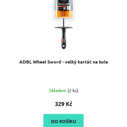
ADBL Wheel Sword - velký kartáč na kola
Průměrné
Skladem
(2 ks)
hodnocení
produktu
329 Kč
je
4,3
DO KOŠÍKU
z
5