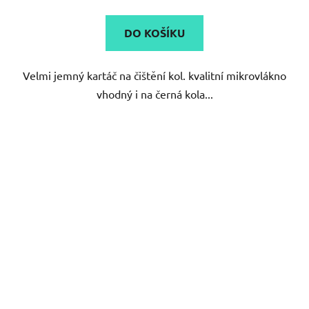
5,0
DO KOŠÍKU
z
5
Velmi jemný kartáč na čištění kol. kvalitní mikrovlákno
hvězdiček.
vhodný i na černá kola...