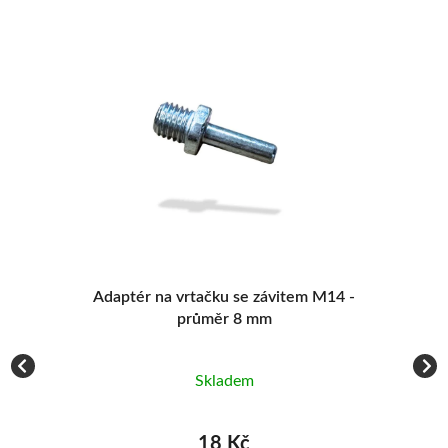
í
Adaptér na vrtačku se závitem M14 -
K
průměr 8 mm
Skladem
18 Kč