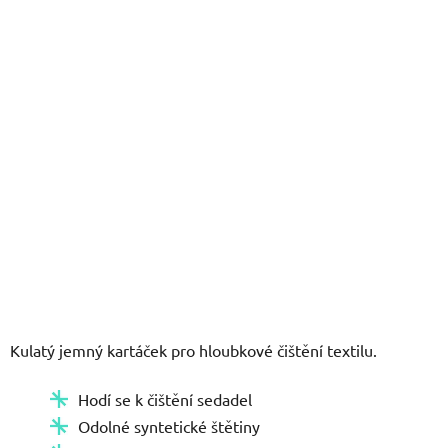
hvězdiček.
Kulatý jemný kartáček pro hloubkové čištění textilu.
Hodí se k čištění sedadel
Odolné syntetické štětiny
Pro leštičku i vrtačku