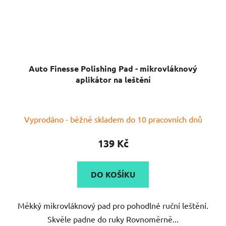
Auto Finesse Polishing Pad - mikrovláknový
aplikátor na leštění
Průměrné
Vyprodáno - běžně skladem do 10 pracovních dnů
hodnocení
produktu
139 Kč
je
5,0
DO KOŠÍKU
z
5
Měkký mikrovláknový pad pro pohodlné ruční leštění.
hvězdiček.
Skvěle padne do ruky Rovnoměrně...