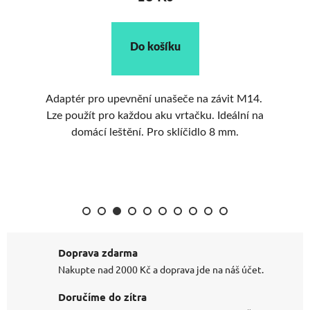
Do košíku
Adaptér pro upevnění unašeče na závit M14.
.
Lze použít pro každou aku vrtačku. Ideální na
domácí leštění. Pro sklíčidlo 8 mm.
1
Doprava zdarma
Nakupte nad 2000 Kč a doprava jde na náš účet.
Doručíme do zítra
Objednejte do 8:00 a balíček odešleme ještě dnes.