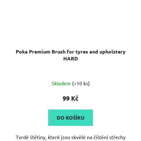
Poka Premium Brush for tyres and upholstery
HARD
Průměrné
Skladem
(>10 ks)
hodnocení
produktu
99 Kč
je
5,0
DO KOŠÍKU
z
5
Tvrdé štětiny, které jsou skvělé na čištění střechy
hvězdiček.
kabrioletů, pneumatik nebo...