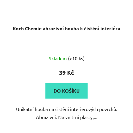
Koch Chemie abrazivní houba k čištění interiéru
Průměrné
Skladem
(>10 ks)
hodnocení
produktu
39 Kč
je
4,0
DO KOŠÍKU
z
5
Unikátní houba na čištění interiérových povrchů.
hvězdiček.
Abrazivní. Na vnitřní plasty,...