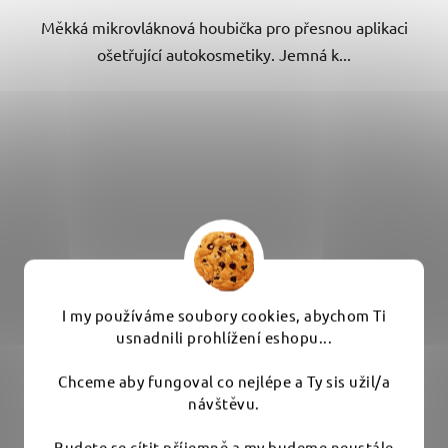
Měkká mikrovláknová houbička pro přesnou aplikaci
ošetřující autokosmetiky. Jemná k...
I my používáme soubory cookies, abychom Ti
usnadnili prohlížení eshopu...
Chceme aby fungoval co nejlépe a Ty sis užil/a
návštěvu.
Budete se cítit příjemně a my budeme neustále
ADBL Soft Pad - pěnový aplikátor