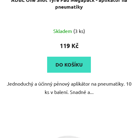
pneumatiky
Průměrné
Skladem
(3 ks)
hodnocení
produktu
119 Kč
je
5,0
DO KOŠÍKU
z
5
Jednoduchý a účinný pěnový aplikátor na pneumatiky. 10
hvězdiček.
ks v balení. Snadné a...