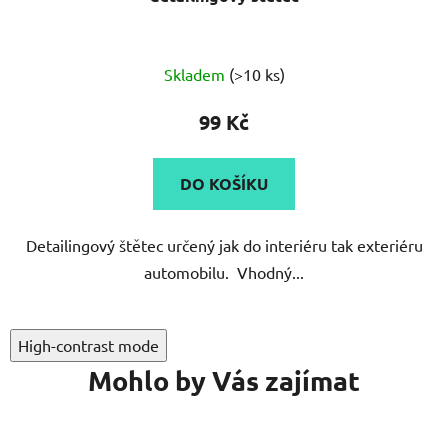
Průměrné
Skladem
(>10 ks)
hodnocení
produktu
99 Kč
je
5,0
DO KOŠÍKU
z
5
Detailingový štětec určený jak do interiéru tak exteriéru
hvězdiček.
automobilu. Vhodný...
High-contrast mode
Mohlo by Vás zajímat