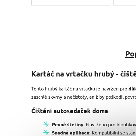
Po
Kartáč na vrtačku hrubý - čiš
Tento hrubý kartáč na vrtačku je navržen pro
důk
zaschlé skvrny a nečistoty, aniž by poškodil povrc
Čištění autosedaček doma
Pevné štětiny
: Navrženo pro hloubkové 
Snadná aplikace
: Kompatibilní se stand