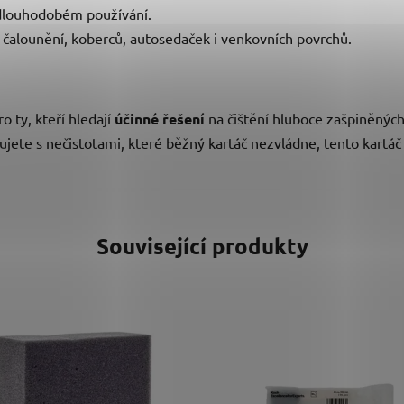
ři dlouhodobém používání.
ní čalounění, koberců, autosedaček i venkovních povrchů.
o ty, kteří hledají
účinné řešení
na čištění hluboce zašpiněnýc
ujete s nečistotami, které běžný kartáč nezvládne, tento kartáč 
Související produkty