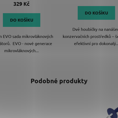
329 Kč
DO KOŠÍKU
DO KOŠÍKU
Dvě houbičky na nanáše
n EVO sada mikrovláknových
konzervačních prostředků – š
kátorů. EVO - nové generace
efektivní pro dokonalý..
mikrovláknových...
Podobné produkty