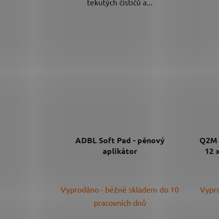
tekutých čističů a...
ADBL Soft Pad - pěnový
Q2M 
aplikátor
12 x
Průměrné
Vyprodáno - běžně skladem do 10
Vypro
hodnocení
pracovních dnů
produktu