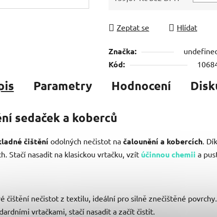
Měrná cena:
Zeptat se
Hlídat
Značka:
undefine
Kód:
1068
pis
Parametry
Hodnocení
Disk
tění sedaček a koberců
ladné čištění
odolných nečistot na
čalounění a kobercích
. Dí
h. Stačí nasadit na klasickou vrtačku, vzít
účinnou chemii
a pust
čištění nečistot z textilu, ideální pro silně znečištěné povrchy.
ardními vrtačkami, stačí nasadit a začít čistit.