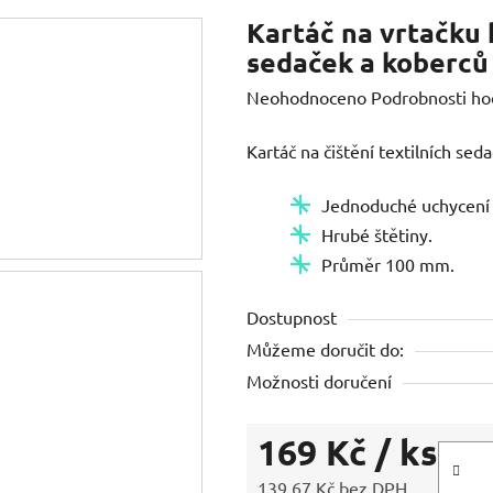
Kartáč na vrtačku 
sedaček a koberců
Průměrné
Neohodnoceno
Podrobnosti ho
hodnocení
Kartáč na čištění textilních sed
produktu
je
Jednoduché uchycení 
0,0
Hrubé štětiny.
z
Průměr 100 mm.
5
hvězdiček.
Dostupnost
Můžeme doručit do:
Možnosti doručení
169 Kč
/ ks
139,67 Kč bez DPH