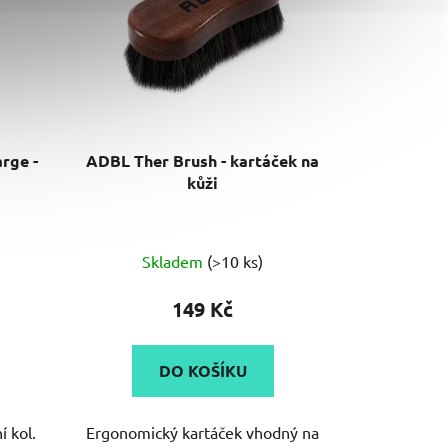
rge -
ADBL Ther Brush - kartáček na
kůži
Průměrné
Skladem
(>10 ks)
hodnocení
produktu
149 Kč
je
4,0
DO KOŠÍKU
z
5
í kol.
Ergonomický kartáček vhodný na
hvězdiček.