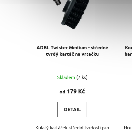
ADBL Twister Medium - štředně
Koc
tvrdý kartáč na vrtačku
har
Průměrné
Skladem
(7 ks)
hodnocení
produktu
179 Kč
od
je
5,0
DETAIL
z
5
Kulatý kartáček střední tvrdosti pro
Hru
hvězdiček.