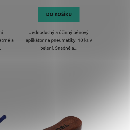
je
5,0
DO KOŠÍKU
z
5
ní
Jednoduchý a účinný pěnový
hvězdiček.
etrné a
aplikátor na pneumatiky. 10 ks v
.
balení. Snadné a...