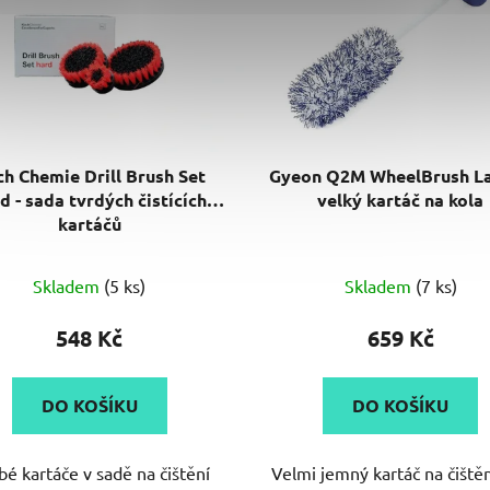
h Chemie Drill Brush Set
Gyeon Q2M WheelBrush La
d - sada tvrdých čistících
velký kartáč na kola
kartáčů
Průměrné
Průměrné
Skladem
(5 ks)
Skladem
(7 ks)
hodnocení
hodnocení
produktu
produktu
548 Kč
659 Kč
je
je
5,0
5,0
DO KOŠÍKU
DO KOŠÍKU
z
z
5
5
bé kartáče v sadě na čištění
Velmi jemný kartáč na čištěn
hvězdiček.
hvězdiček.