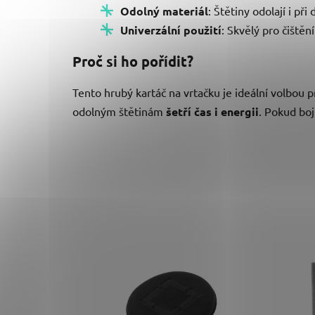
Odolný materiál
: Štětiny odolají i p
Univerzální použití
: Skvělý pro čiště
Proč si ho pořídit?
Tento hrubý kartáč na vrtačku je ideální volbou pr
odolným štětinám
šetří čas i energii
. Pokud boj