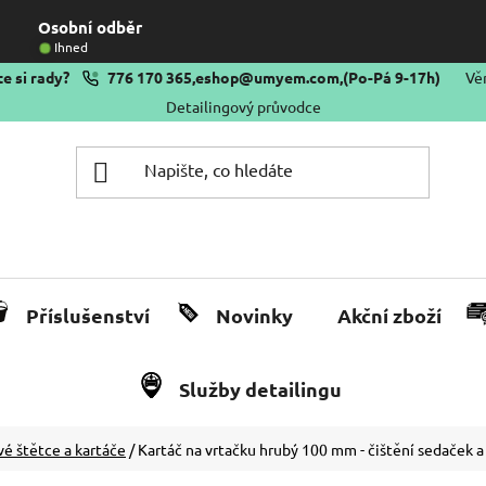
Osobní odběr
Ihned
e si rady?
776 170 365
,
eshop@umyem.com
,
(Po-Pá 9-17h)
Vě
Detailingový průvodce
Příslušenství
Novinky
Akční zboží
Služby detailingu
vé štětce a kartáče
/
Kartáč na vrtačku hrubý 100 mm - čištění sedaček 