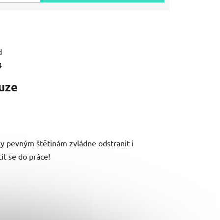
d
4
uze
ky pevným štětinám zvládne odstranit i
it se do práce!