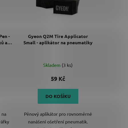
Pen -
Gyeon Q2M Tire Applicator
ků a
Small - aplikátor na pneumatiky
Skladem
(3 ks)
59 Kč
DO KOŠÍKU
i na
Pěnový aplikátor pro rovnoměrné
ráfky
nanášení ošetření pneumatik.