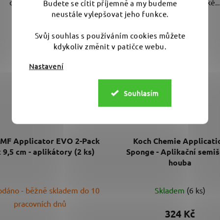
ošetření plastů i...
nebo nárazník. Měkké..
Budete se cítit příjemně a my budeme
neustále vylepšovat jeho funkce.
Svůj souhlas s používáním cookies můžete
kdykoliv změnit v patičce webu.
Nastavení
Souhlasím
MF Applicator EVO 2-Pack
Koch Chemie Applicati
 9,5 cm - aplikátory (2 ks)
Sponge - Aplikační semi
houba
dáno - běžně skladem do 10
Skladem
(6 ks)
pracovních dnů
324 Kč