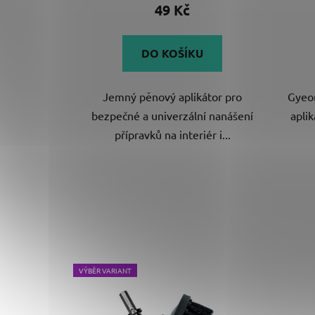
je
49 Kč
5,0
z
DO KOŠÍKU
5
hvězdiček.
Jemný pěnový aplikátor pro
Gyeo
bezpečné a univerzální nanášení
apli
přípravků na interiér i...
VÝBĚR VARIANT