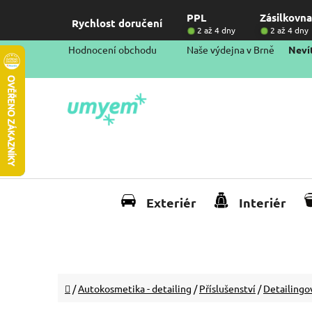
Přejít
PPL
Zásilkovna
na
Rychlost doručení
2 až 4 dny
2 až 4 dny
obsah
Hodnocení obchodu
Naše výdejna v Brně
Nevít
Exteriér
Interiér
Domů
/
Autokosmetika - detailing
/
Příslušenství
/
Detailingo