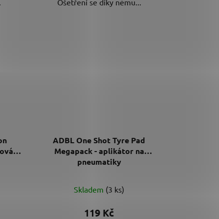
.
Ošetření se díky němu...
on
ADBL One Shot Tyre Pad
šová
Megapack - aplikátor na
pneumatiky
Průměrné
Skladem
(3 ks)
hodnocení
produktu
119 Kč