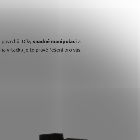
h povrchů. Díky
snadné manipulaci
a
na vrtačku je to pravé řešení pro vás.