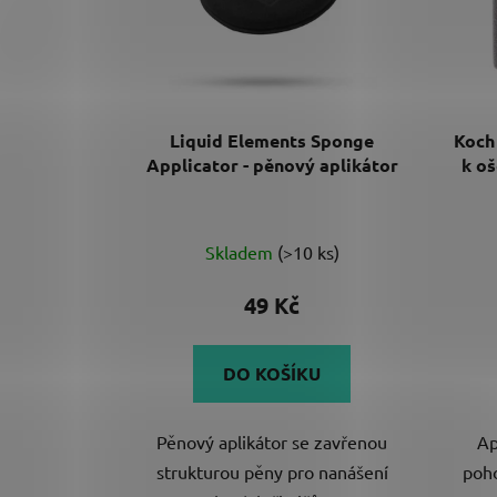
Liquid Elements Sponge
Koch
Applicator - pěnový aplikátor
k oš
Skladem
(>10 ks)
49 Kč
DO KOŠÍKU
Pěnový aplikátor se zavřenou
Ap
strukturou pěny pro nanášení
poho