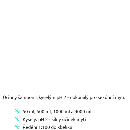
hvězdiček.
Účinný šampon s kyselým pH 2 - dokonalý pro sezónní mytí.
50 ml, 500 ml, 1000 ml a 4000 ml
Kyselý: pH 2 - silný účinek mytí
Ředění 1:100 do kbelíku