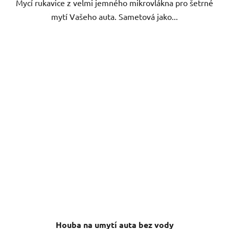
Mycí rukavice z velmi jemného mikrovlákna pro šetrné
hvězdiček.
mytí Vašeho auta. Sametová jako...
Houba na umytí auta bez vody