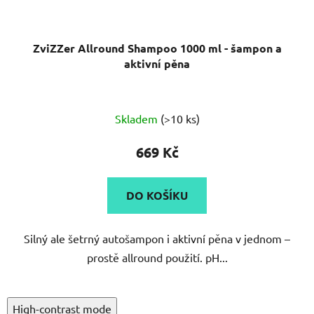
ZviZZer Allround Shampoo 1000 ml - šampon a
aktivní pěna
Průměrné
Skladem
(>10 ks)
hodnocení
produktu
669 Kč
je
5,0
DO KOŠÍKU
z
5
Silný ale šetrný autošampon i aktivní pěna v jednom –
hvězdiček.
prostě allround použití. pH...
High-contrast mode