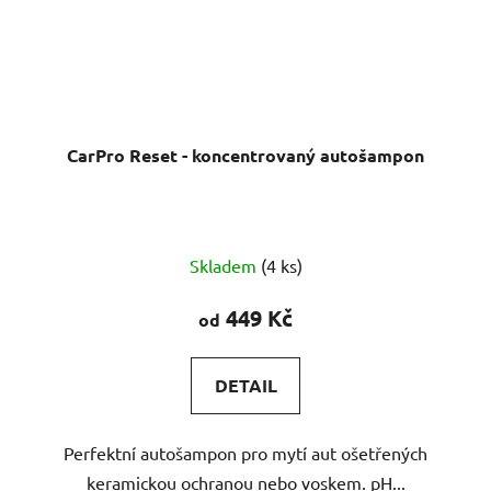
CarPro Reset - koncentrovaný autošampon
Průměrné
Skladem
(4 ks)
hodnocení
produktu
449 Kč
od
je
4,8
DETAIL
z
5
Perfektní autošampon pro mytí aut ošetřených
hvězdiček.
keramickou ochranou nebo voskem. pH...