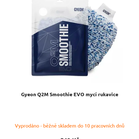
Gyeon Q2M Smoothie EVO mycí rukavice
Průměrné
Vyprodáno - běžně skladem do 10 pracovních dnů
hodnocení
produktu