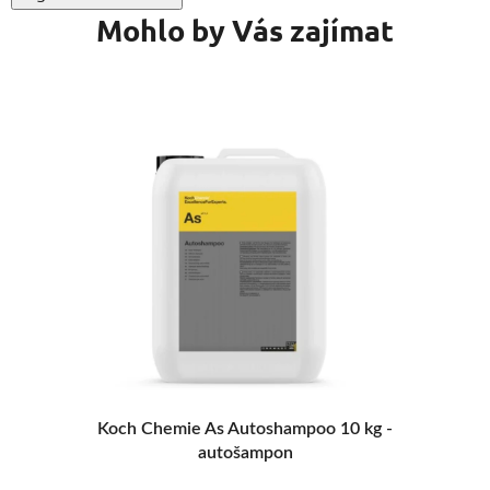
Mohlo by Vás zajímat
VÝBĚR VARIANT
Gyeon Q2M Bathe - nejoblíbenější
autošampon