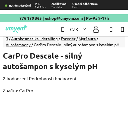
Přejít
PPL
Zásilkovna
Osobní odběr Brno
Rychlost doručení
2 až 4 dny
2 až 4 dny
Ihned
na
obsah
776 170 365
|
eshop@umyem.com
| Po-Pá 9-17h
Hledat
NÁKU
CZK
KOŠÍ
Domů
/
Autokosmetika - detailing
/
Exteriér
/
Mytí auta
/
Autošampony
/
CarPro Descale - silný autošampon s kyselým pH
CarPro Descale - silný
autošampon s kyselým pH
Průměrné
2 hodnocení
Podrobnosti hodnocení
hodnocení
Značka:
CarPro
produktu
je
5,0
z
5