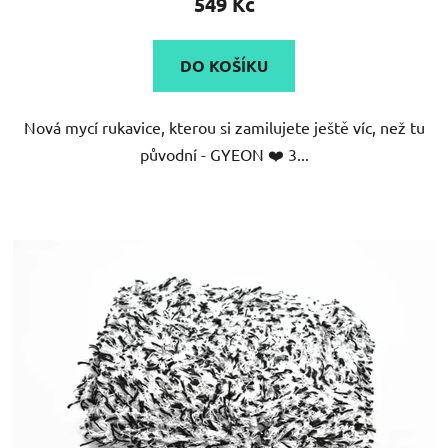
549 Kč
je
5,0
DO KOŠÍKU
z
5
Nová mycí rukavice, kterou si zamilujete ještě víc, než tu
hvězdiček.
původní - GYEON ❤️ 3...