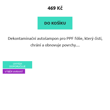
produktu
469 Kč
je
5,0
DO KOŠÍKU
z
5
Dekontaminační autošampon pro PPF fólie, který čistí,
hvězdiček.
chrání a obnovuje povrchy....
UMYEM
DOPORUČUJE
VÝBĚR VARIANT