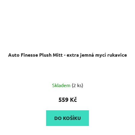
Auto Finesse Plush Mitt - extra jemná mycí rukavice
Průměrné
Skladem
(2 ks)
hodnocení
produktu
559 Kč
je
5,0
DO KOŠÍKU
z
5