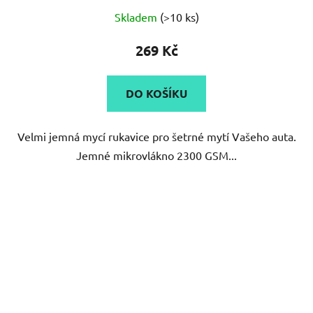
Průměrné
Skladem
(>10 ks)
hodnocení
produktu
269 Kč
je
4,9
DO KOŠÍKU
z
5
Velmi jemná mycí rukavice pro šetrné mytí Vašeho auta.
hvězdiček.
Jemné mikrovlákno 2300 GSM...