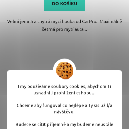
DO KOŠÍKU
Velmi jemná a chytrá mycí houba od CarPro. Maximálně
šetrná pro mytí auta...
I my používáme soubory cookies, abychom Ti
usnadnili prohlížení eshopu...
Chceme aby fungoval co nejlépe a Ty sis užil/a
návštěvu.
Budete se cítit příjemně a my budeme neustále