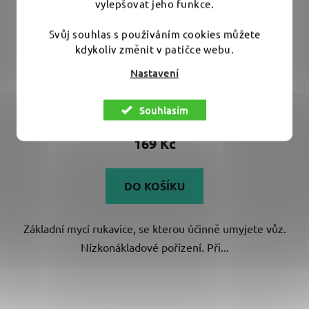
vylepšovat jeho funkce.
Svůj souhlas s používáním cookies můžete
Liquid Elements Cleandot Coral Wash Mitt - mycí
kdykoliv změnit v patičce webu.
rukavice z mikrovlákna
Nastavení
Souhlasím
Skladem
(>10 ks)
169 Kč
DO KOŠÍKU
Základní mycí rukavice, se kterou účinně umyjete vůz.
Nízkonákladové pořízení. Při...