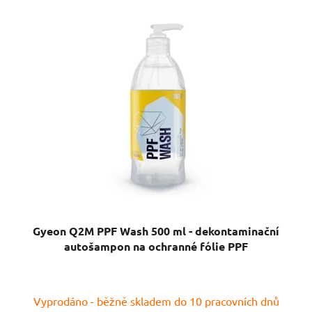
Gyeon Q2M PPF Wash 500 ml - dekontaminační
autošampon na ochranné fólie PPF
Průměrné
Vyprodáno - běžně skladem do 10 pracovních dnů
hodnocení