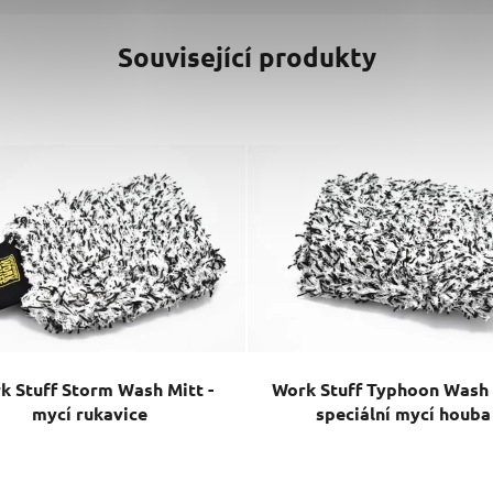
Související produkty
k Stuff Storm Wash Mitt -
Work Stuff Typhoon Wash 
mycí rukavice
speciální mycí houba
Průměrné