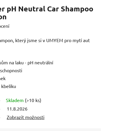
er pH Neutral Car Shampoo
on
ocení
šampon, který jsme si v UMYEM pro mytí aut
ům na laku - pH neutrální
 schopnosti
nek
l kbelíku
Skladem
(>10 ks)
11.8.2026
Zobrazit možnosti