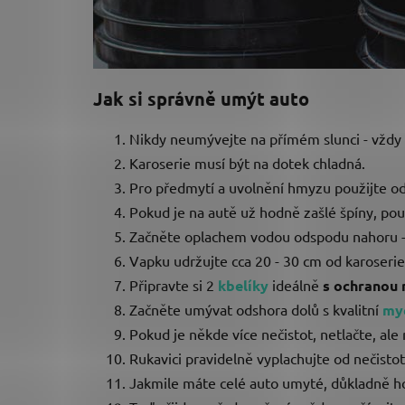
Jak si správně umýt auto
Nikdy neumývejte na přímém slunci - vždy 
Karoserie musí být na dotek chladná.
Pro předmytí a uvolnění hmyzu použijte 
Pokud je na autě už hodně zašlé špíny, po
Začněte oplachem vodou odspodu nahoru - v
Vapku udržujte cca 20 - 30 cm od karoserie
Připravte si 2
kbelíky
ideálně
s ochranou 
Začněte umývat odshora dolů s kvalitní
myc
Pokud je někde více nečistot, netlačte, ale 
Rukavici pravidelně vyplachujte od nečistot
Jakmile máte celé auto umyté, důkladně ho