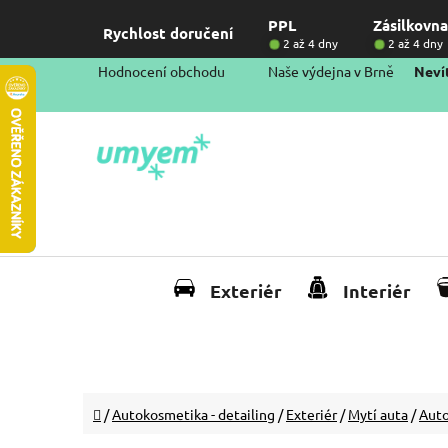
Přejít
PPL
Zásilkovna
na
Rychlost doručení
2 až 4 dny
2 až 4 dny
obsah
Hodnocení obchodu
Naše výdejna v Brně
Nevít
Exteriér
Interiér
Domů
/
Autokosmetika - detailing
/
Exteriér
/
Mytí auta
/
Aut