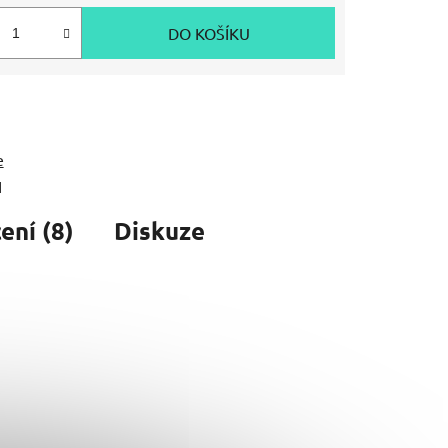
DO KOŠÍKU
e
1
ní (8)
Diskuze