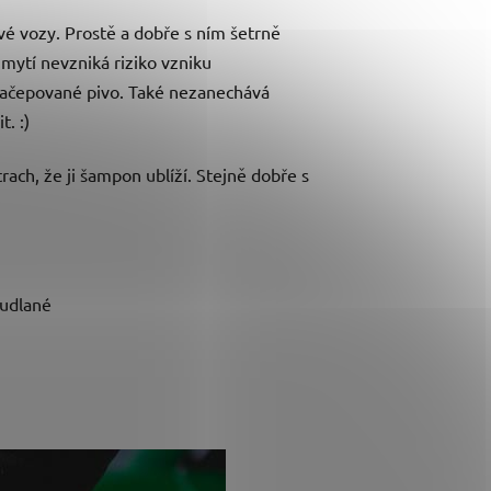
é vozy. Prostě a dobře s ním šetrně
mytí nevzniká riziko vzniku
 načepované pivo. Také nezanechává
. :)
ach, že ji šampon ublíží. Stejně dobře s
mudlané