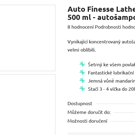
Auto Finesse Lath
500 ml - autošamp
Průměrné
8 hodnocení
Podrobnosti hodn
hodnocení
Vynikající koncentrovaný auto
produktu
velmi oblíbili.
je
5,0
Šetrný ke všem povlak
z
Fantastické lubrikační
5
Jemná vůně mandari
hvězdiček.
Stačí 3 - 4 víčka do 20
Dostupnost
Můžeme doručit do:
Možnosti doručení