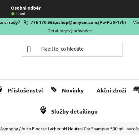
Osobní odběr
Ihned
e si rady?
776 170 365
,
eshop@umyem.com
,
(Po-Pá 9-17h)
Vě
Detailingový průvodce
Příslušenství
Novinky
Akční zboží
Služby detailingu
ošampony
/
Auto Finesse Lather pH Neutral Car Shampoo 500 ml - auto