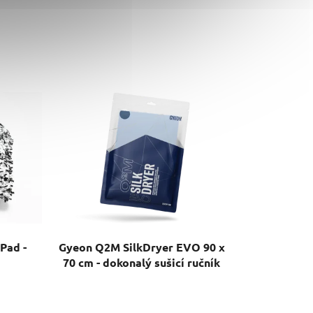
Pad -
Gyeon Q2M SilkDryer EVO 90 x
70 cm - dokonalý sušicí ručník
Průměrné