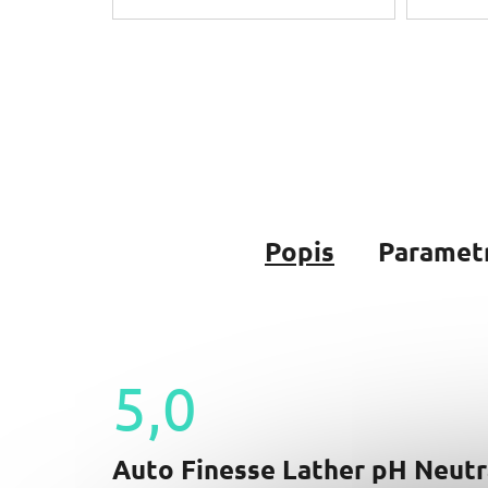
Popis
Paramet
5,0
Průměrné
hodnocení
Auto Finesse Lather pH Neut
produktu