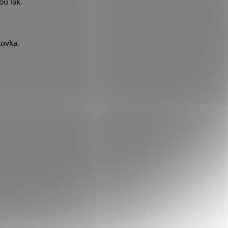
ou lak.
lovka.