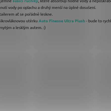
te jemné
sušící ručníky
, které absorbují hodně vody a nepoškráb
táhnutí vody po oplachu a druhý menší na úplné dosušení.
ailerem ať se pořádně leskne.
ikrovláknovou utěrku
Auto Finesse Ultra Plush
- bude to rych
umytým a lesklým autem. :)