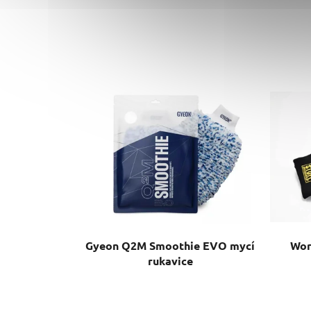
Gyeon Q2M Smoothie EVO mycí
Wor
rukavice
Průměrné