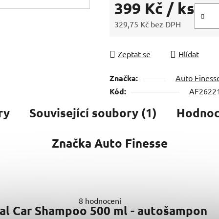
399 Kč
/ ks
329,75 Kč bez DPH
Měrná cena:
Zeptat se
Hlídat
Značka:
Auto Finess
Kód:
AF2622
ry
Související soubory (1)
Hodnoce
Značka
Auto Finesse
8 hodnocení
ral Car Shampoo 500 ml - autošampon