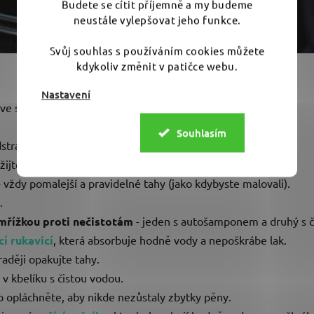
Budete se cítit příjemně a my budeme
neustále vylepšovat jeho funkce.
Svůj souhlas s používáním cookies můžete
kdykoliv změnit v patičce webu.
Nastavení
ve stínu.
Souhlasím
odstraňovač hmyzu
Auto Finesse Citrus Power
.
užijte předmytí
Auto Finesse Dynamite
.
ždy pomalejší a pravidelné tahy (jako kdybyste malovali).
.
mřížkou proti nečistotám
- jeden s autošamponem a druhý s č
í rukavicí
, která absorbuje hodně vody a nepoškrábe lak.
raději opakujte tahy.
 v kbelíku s čistou vodou.
 opláchněte, aby nikde nezůstaly zbytky pěny.