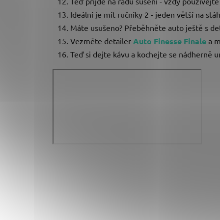
Teď přijde na řadu sušení - vždy používej
Ideální je mít ručníky 2 - jeden větší na s
Máte usušeno? Přeběhněte auto ještě s det
Vezměte detailer
Auto Finesse Finale
a m
Teď si dejte kávu a kochejte se nádherně 