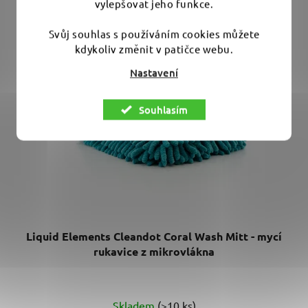
vylepšovat jeho funkce.
Svůj souhlas s používáním cookies můžete
kdykoliv změnit v patičce webu.
Nastavení
Souhlasím
Liquid Elements Cleandot Coral Wash Mitt - mycí
rukavice z mikrovlákna
Skladem
(>10 ks)