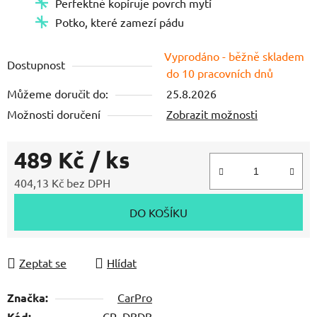
Perfektně kopíruje povrch mytí
hvězdiček.
Potko, které zamezí pádu
Vyprodáno - běžně skladem
Dostupnost
do 10 pracovních dnů
Můžeme doručit do:
25.8.2026
Možnosti doručení
Zobrazit možnosti
489 Kč
/ ks
404,13 Kč bez DPH
Měrná cena:
DO KOŠÍKU
Zeptat se
Hlídat
Značka:
CarPro
Kód:
CP_DBDB