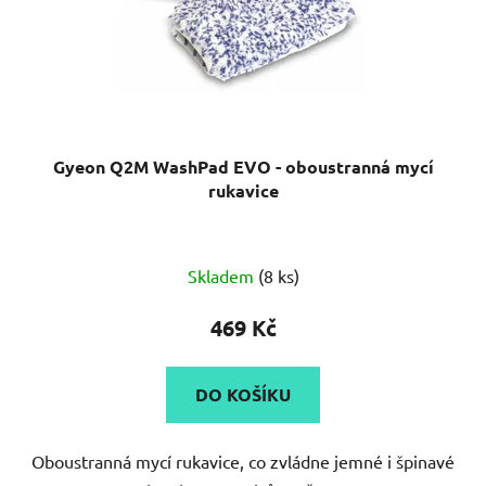
Gyeon Q2M WashPad EVO - oboustranná mycí
rukavice
Průměrné
Skladem
(8 ks)
hodnocení
produktu
469 Kč
je
5,0
DO KOŠÍKU
z
5
Oboustranná mycí rukavice, co zvládne jemné i špinavé
hvězdiček.