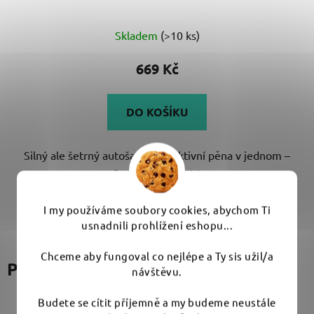
Průměrné
Skladem
(>10 ks)
hodnocení
produktu
669 Kč
je
5,0
DO KOŠÍKU
z
5
Silný ale šetrný autošampon i aktivní pěna v jednom –
hvězdiček.
prostě allround použití. pH...
I my používáme soubory cookies, abychom Ti
usnadnili prohlížení eshopu...
Chceme aby fungoval co nejlépe a Ty sis užil/a
Podobné produkty
návštěvu.
Budete se cítit příjemně a my budeme neustále