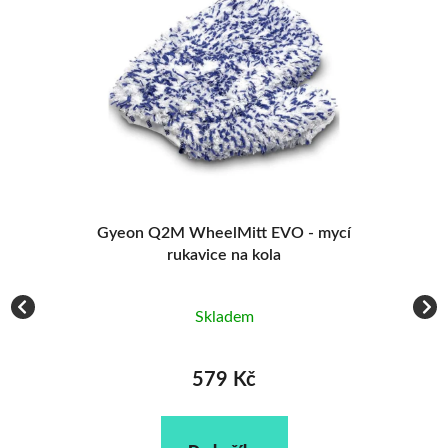
cí
Gyeon Q2M WheelMitt EVO - mycí
rukavice na kola
Skladem
579 Kč