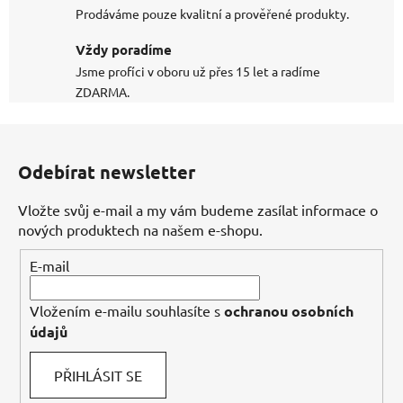
Prodáváme pouze kvalitní a prověřené produkty.
Vždy poradíme
Jsme profíci v oboru už přes 15 let a radíme
ZDARMA.
Z
á
Odebírat newsletter
p
a
Vložte svůj e-mail a my vám budeme zasílat informace o
t
nových produktech na našem e-shopu.
í
E-mail
Vložením e-mailu souhlasíte s
ochranou osobních
údajů
PŘIHLÁSIT SE