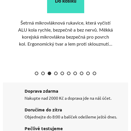
Do košíku
na
Šetrná mikrovláknová rukavice, která vyčistí
Ob
ko
ALU kola rychle, bezpečně a bez nervů. Měkká
i 
re
korejská mikrovlákna bezpečná pro povrch
dlo
kol. Ergonomický tvar a lem proti sklouznutí z
ruky. Vysoká odolnost a dlouhá životnost.
Doprava zdarma
Nakupte nad 2000 Kč a doprava jde na náš účet.
Doručíme do zítra
Objednejte do 8:00 a balíček odešleme ještě dnes.
Pečlivě testujeme