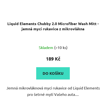
Liquid Elements Chubby 2.0 Microfiber Wash Mitt -
jemná mycí rukavice z mikrovlákna
Průměrné
Skladem
(>10 ks)
hodnocení
produktu
189 Kč
je
5,0
DO KOŠÍKU
z
5
Jemná mikrovláknová mycí rukavice od Liquid Elements
hvězdiček.
pro šetrné mytí Vašeho auta....