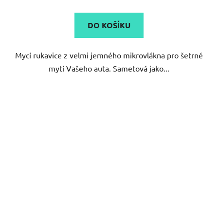
je
5,0
DO KOŠÍKU
z
5
Mycí rukavice z velmi jemného mikrovlákna pro šetrné
hvězdiček.
mytí Vašeho auta. Sametová jako...