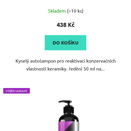
Průměrné
Skladem
(>10 ks)
hodnocení
produktu
438 Kč
je
5,0
DO KOŠÍKU
z
5
Kyselý autošampon pro reaktivaci konzervačních
hvězdiček.
vlastností keramiky. ředění 50 ml na...
VÝBĚR VARIANT