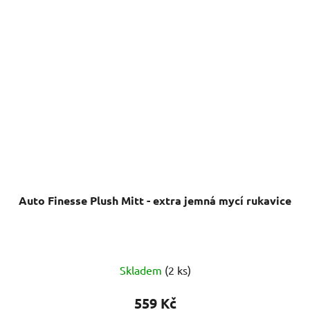
Auto Finesse Plush Mitt - extra jemná mycí rukavice
Průměrné
Skladem
(2 ks)
hodnocení
produktu
559 Kč