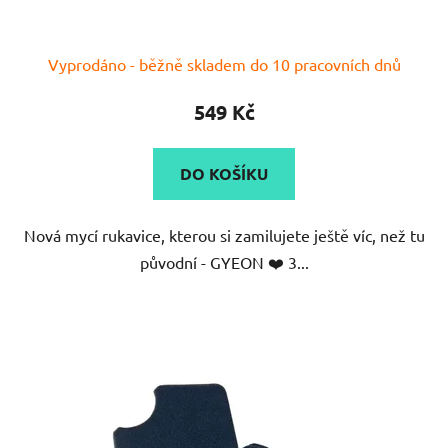
Průměrné
Vyprodáno - běžně skladem do 10 pracovních dnů
hodnocení
produktu
549 Kč
je
5,0
DO KOŠÍKU
z
5
Nová mycí rukavice, kterou si zamilujete ještě víc, než tu
hvězdiček.
původní - GYEON ❤️ 3...