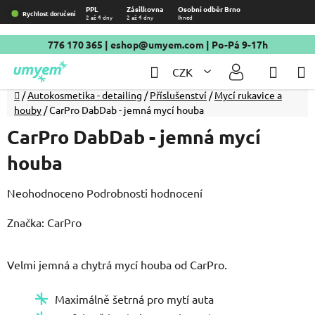
Přejít
PPL
Zásilkovna
Osobní odběr Brno
Rychlost doručení
2 až 4 dny
2 až 4 dny
Ihned
na
obsah
776 170 365
|
eshop@umyem.com
| Po-Pá 9-17h
Hledat
NÁKU
CZK
KOŠÍ
Domů
/
Autokosmetika - detailing
/
Příslušenství
/
Mycí rukavice a
houby
/
CarPro DabDab - jemná mycí houba
CarPro DabDab - jemná mycí
houba
Průměrné
Neohodnoceno
Podrobnosti hodnocení
hodnocení
Značka:
CarPro
produktu
je
Velmi jemná a chytrá mycí houba od CarPro.
0,0
z
Maximálně šetrná pro mytí auta
5