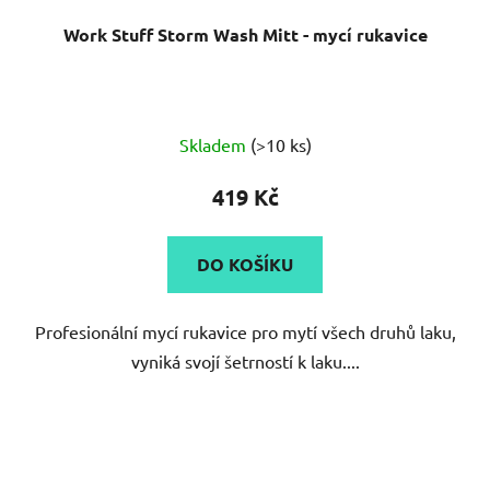
Work Stuff Storm Wash Mitt - mycí rukavice
Průměrné
Skladem
(>10 ks)
hodnocení
produktu
419 Kč
je
5,0
DO KOŠÍKU
z
5
Profesionální mycí rukavice pro mytí všech druhů laku,
hvězdiček.
vyniká svojí šetrností k laku....