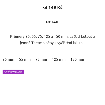
produktu
149 Kč
od
je
5,0
DETAIL
z
5
Průměry 35, 55, 75, 125 a 150 mm. Leštící kotouč z
hvězdiček.
jemné Thermo pěny k vyčištění laku a...
35 mm
55 mm
75 mm
125 mm
150 mm
VÝBĚR VARIANT