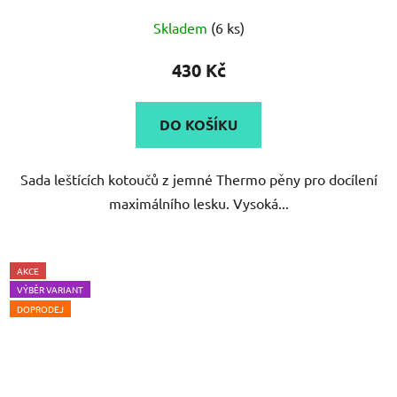
Skladem
(6 ks)
430 Kč
DO KOŠÍKU
Sada leštících kotoučů z jemné Thermo pěny pro docílení
maximálního lesku. Vysoká...
AKCE
VÝBĚR VARIANT
DOPRODEJ