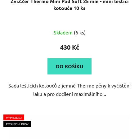
kotouče 10 ks
Skladem
(6 ks)
430 Kč
DO KOŠÍKU
Sada leštících kotoučů z jemné Thermo pěny k vyčištění
laku a pro docílení maximálního...
VÝPRODEJ
POSLEDNÍ KUSY