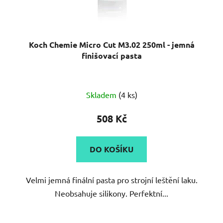
Koch Chemie Micro Cut M3.02 250ml - jemná
finišovací pasta
Průměrné
Skladem
(4 ks)
hodnocení
produktu
508 Kč
je
5,0
DO KOŠÍKU
z
5
Velmi jemná finální pasta pro strojní leštění laku.
hvězdiček.
Neobsahuje silikony. Perfektní...