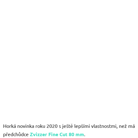
z
5
hvězdiček.
Horká novinka roku 2020 s ještě lepšími vlastnostmi, než má
předchůdce
Zvizzer Fine Cut 80 mm
.