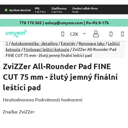
Přejít
PPL
Zásilkovna
Osobní odběr Brno
Rychlost doručení
2 až 4 dny
2 až 4 dny
Ihned
na
obsah
776 170 365
|
eshop@umyem.com
| Po-Pá 9-17h
Hledat
NÁKU
CZK
KOŠÍ
Domů
/
Autokosmetika - detailing
/
Exteriér
/
Renovace laku
/
Leštící
kotouče
/
Finišovací leštící kotouče
/
ZviZZer All-Rounder Pad
FINE CUT 75 mm - žlutý jemný finální leštící pad
ZviZZer All-Rounder Pad FINE
CUT 75 mm - žlutý jemný finální
leštící pad
Průměrné
Neohodnoceno
Podrobnosti hodnocení
hodnocení
Značka:
ZviZZer
produktu
je
0,0