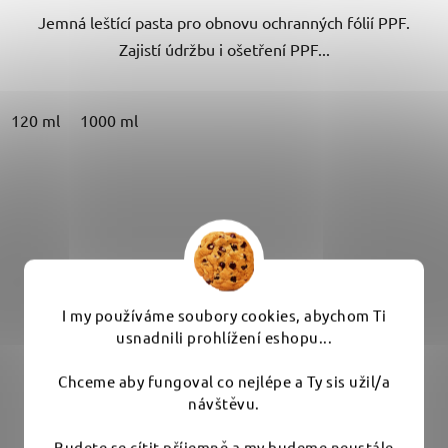
Jemná leštící pasta pro obnovu ochranných fólií PPF.
Zajistí údržbu i ošetření PPF...
120 ml
1000 ml
I my používáme soubory cookies, abychom Ti
usnadnili prohlížení eshopu...
Chceme aby fungoval co nejlépe a Ty sis užil/a
návštěvu.
Budete se cítit příjemně a my budeme neustále