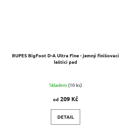
RUPES BigFoot D-A Ultra Fine - jemný finišovací
leštící pad
Průměrné
Skladem
(10 ks)
hodnocení
produktu
209 Kč
od
je
5,0
DETAIL
z
5
Jemný finišovací leštící kotouč pro orbitální leštičky.
hvězdiček.