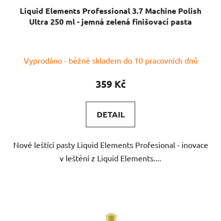
Liquid Elements Professional 3.7 Machine Polish
Ultra 250 ml - jemná zelená finišovací pasta
Průměrné
Vyprodáno - běžně skladem do 10 pracovních dnů
hodnocení
produktu
359 Kč
je
5,0
DETAIL
z
5
Nové leštící pasty Liquid Elements Profesional - inovace
hvězdiček.
v leštění z Liquid Elements....