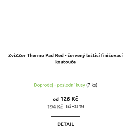
ZviZZer Thermo Pad Red - červený leštící finišovací
koutouče
Doprodej - poslední kusy
(7 ks)
126 Kč
od
194 Kč
(až –35 %)
DETAIL