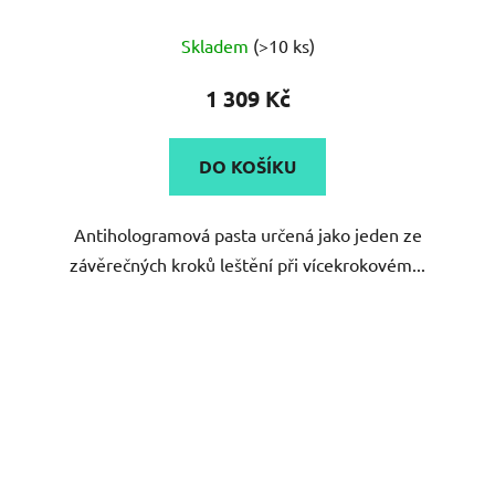
Průměrné
Skladem
(>10 ks)
hodnocení
produktu
1 309 Kč
je
4,5
DO KOŠÍKU
z
5
Antihologramová pasta určená jako jeden ze
hvězdiček.
závěrečných kroků leštění při vícekrokovém...