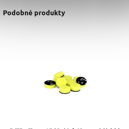
Podobné produkty
ZviZZer Thermo Mini Pad Soft 25 mm - mini leštící