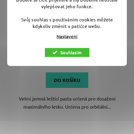
vylepšovat jeho funkce.
RUPES BigFoot Uno Pure 250 ml - jemná finišovací
Svůj souhlas s používáním cookies můžete
leštící pasta
kdykoliv změnit v patičce webu.
Nastavení
Vyprodáno - běžně skladem do 10 pracovních dnů
Souhlasím
379 Kč
DO KOŠÍKU
Velmi jemná leštící pasta určená pro dosažení
maximálního lesku. Určena pro orbitální...