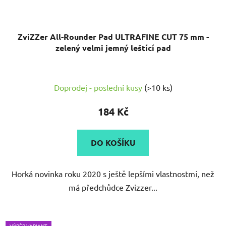
ZviZZer All-Rounder Pad ULTRAFINE CUT 75 mm -
zelený velmi jemný leštící pad
Doprodej - poslední kusy
(>10 ks)
184 Kč
DO KOŠÍKU
Horká novinka roku 2020 s ještě lepšími vlastnostmi, než
má předchůdce Zvizzer...
VÝBĚR VARIANT