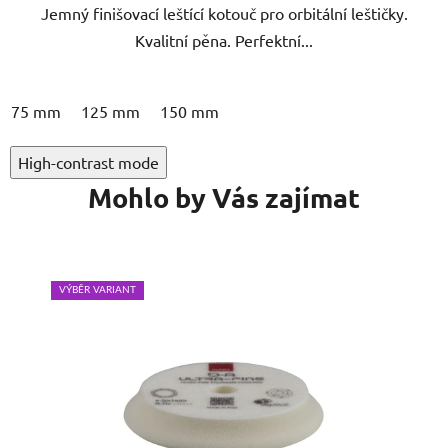
Kvalitní pěna. Perfektní...
75 mm
125 mm
150 mm
High-contrast mode
Mohlo by Vás zajímat
VÝBĚR VARIANT