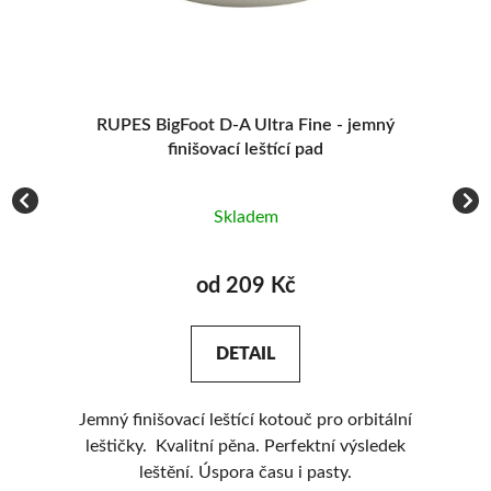
UT
RUPES BigFoot D-A Ultra Fine - jemný
Z
finišovací leštící pad
Skladem
od 209 Kč
DETAIL
Jemný finišovací leštící kotouč pro orbitální
J
leštičky. Kvalitní pěna. Perfektní výsledek
le
leštění. Úspora času i pasty.
ne
o