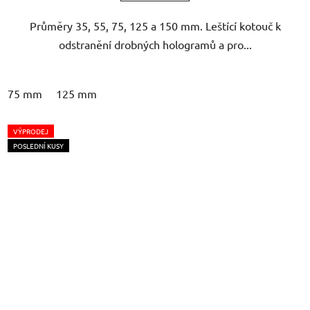
Průměry 35, 55, 75, 125 a 150 mm. Leštící kotouč k
odstranění drobných hologramů a pro...
75 mm
125 mm
VÝPRODEJ
POSLEDNÍ KUSY