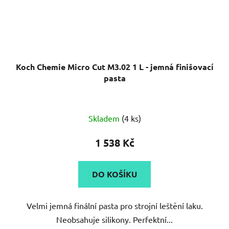
Koch Chemie Micro Cut M3.02 1 L - jemná finišovací
pasta
Průměrné
Skladem
(4 ks)
hodnocení
produktu
1 538 Kč
je
5,0
DO KOŠÍKU
z
5
Velmi jemná finální pasta pro strojní leštění laku.
hvězdiček.
Neobsahuje silikony. Perfektní...