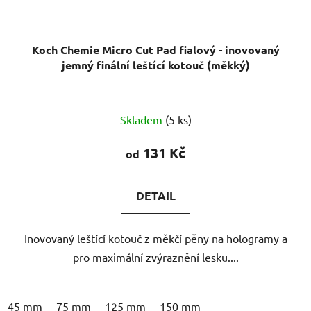
Koch Chemie Micro Cut Pad fialový - inovovaný
jemný finální leštící kotouč (měkký)
Skladem
(5 ks)
131 Kč
od
DETAIL
Inovovaný leštící kotouč z měkčí pěny na hologramy a
pro maximální zvýraznění lesku....
45 mm
75 mm
125 mm
150 mm