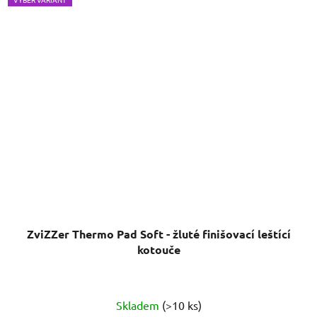
ZviZZer Thermo Pad Soft - žluté finišovací leštící
kotouče
Průměrné
Skladem
(>10 ks)
hodnocení