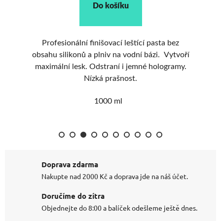
Do košíku
Le
ks
Profesionální finišovací leštící pasta bez
ml
obsahu silikonů a plniv na vodní bázi. Vytvoří
maximální lesk. Odstraní i jemné hologramy.
Nízká prašnost.
1000 ml
Doprava zdarma
Nakupte nad 2000 Kč a doprava jde na náš účet.
Doručíme do zítra
Objednejte do 8:00 a balíček odešleme ještě dnes.