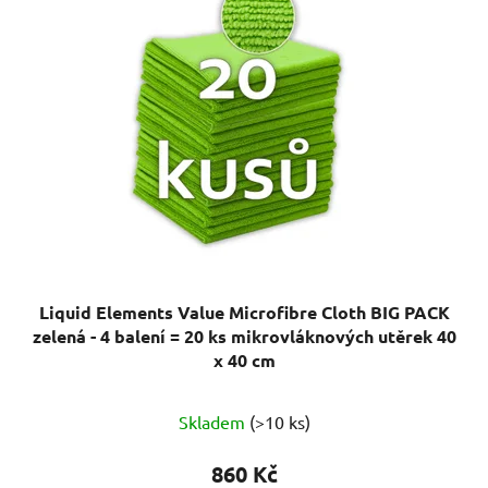
Liquid Elements Value Microfibre Cloth BIG PACK
zelená - 4 balení = 20 ks mikrovláknových utěrek 40
x 40 cm
Průměrné
Skladem
(>10 ks)
hodnocení
produktu
860 Kč