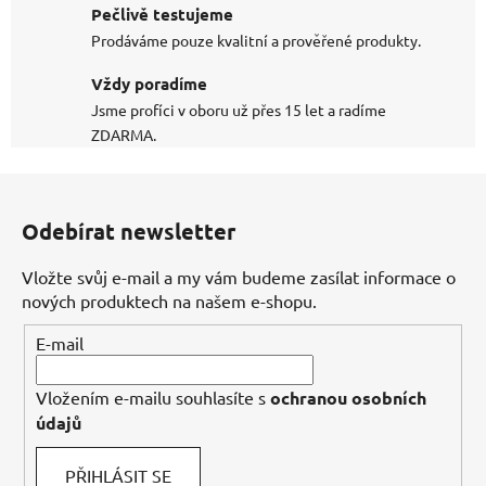
Pečlivě testujeme
Prodáváme pouze kvalitní a prověřené produkty.
Vždy poradíme
Jsme profíci v oboru už přes 15 let a radíme
ZDARMA.
Z
á
Odebírat newsletter
p
a
Vložte svůj e-mail a my vám budeme zasílat informace o
t
nových produktech na našem e-shopu.
í
E-mail
Vložením e-mailu souhlasíte s
ochranou osobních
údajů
PŘIHLÁSIT SE