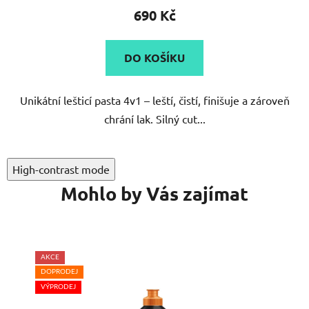
690 Kč
DO KOŠÍKU
Unikátní lešticí pasta 4v1 – leští, čistí, finišuje a zároveň
chrání lak. Silný cut...
High-contrast mode
Mohlo by Vás zajímat
AKCE
DOPRODEJ
VÝPRODEJ