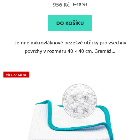
je
956 Kč
(–10 %)
5,0
z
DO KOŠÍKU
5
hvězdiček.
Jemné mikrovláknové bezešvé utěrky pro všechny
povrchy v rozměru 40 × 40 cm. Gramáž...
VÍCE ZA MÉNĚ