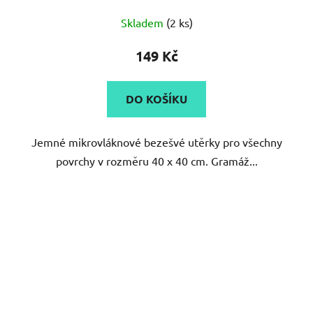
Průměrné
Skladem
(2 ks)
hodnocení
produktu
149 Kč
je
5,0
DO KOŠÍKU
z
5
Jemné mikrovláknové bezešvé utěrky pro všechny
hvězdiček.
povrchy v rozměru 40 x 40 cm. Gramáž...