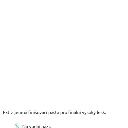
z
5
hvězdiček.
Extra jemná finišovací pasta pro finální vysoký lesk.
Na vodní bázi.