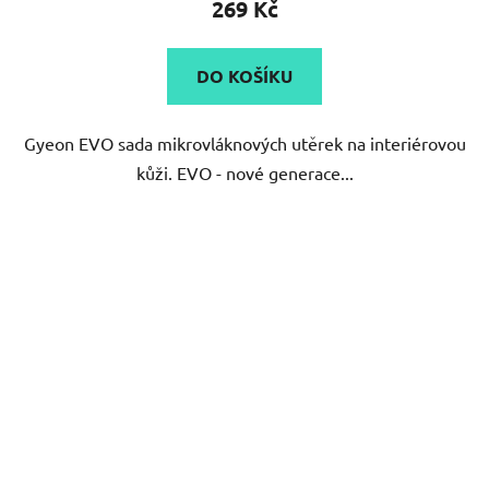
269 Kč
DO KOŠÍKU
Gyeon EVO sada mikrovláknových utěrek na interiérovou
kůži. EVO - nové generace...