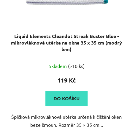
Liquid Elements Cleandot Streak Buster Blue -
mikrovláknová utěrka na okna 35 x 35 cm (modrý
lem)
Průměrné
Skladem
(>10 ks)
hodnocení
produktu
119 Kč
je
5,0
DO KOŠÍKU
z
5
Špičková mikrovláknová utěrka určená k čištění oken
hvězdiček.
beze šmouh. Rozměr 35 × 35 cm...