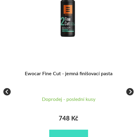
748 KČ
K
1 069 KČ
Ewocar Fine Cut - jemná finišovací pasta
s)
Doprodej - poslední kusy
748 Kč