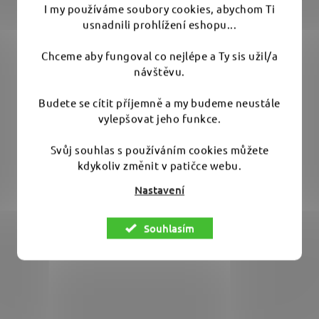
I my používáme soubory cookies, abychom Ti
ZviZZer Microfiber Cloth Red PACK - sada 10 ks
usnadnili prohlížení eshopu...
červených mikrovláknových utěrek 40x40 cm
Chceme aby fungoval co nejlépe a Ty sis užil/a
návštěvu.
Skladem
(7 ks)
Budete se cítit příjemně a my budeme neustále
vylepšovat jeho funkce.
590 Kč
690 Kč
(–14 %)
Svůj souhlas s používáním cookies můžete
kdykoliv změnit v patičce webu.
DO KOŠÍKU
Nastavení
Souhlasím
Výhodné balení 10 bezešvých mikrovláknových utěrek
40×40 cm. Balení 10 kusů Rozměr...