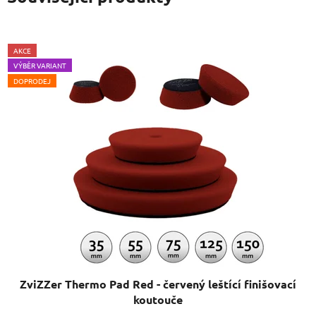
AKCE
VÝBĚR VARIANT
DOPRODEJ
ZviZZer Thermo Pad Red - červený leštící finišovací
koutouče