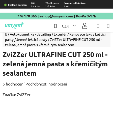
Přejít
PPL
Zásilkovna
Osobní odběr Brno
Rychlost doručení
2 až 4 dny
2 až 4 dny
Ihned
na
obsah
776 170 365
|
eshop@umyem.com
| Po-Pá 9-17h
Hledat
NÁKU
CZK
KOŠÍ
Domů
/
Autokosmetika - detailing
/
Exteriér
/
Renovace laku
/
Leštící
pasty
/
Jemné leštící pasty
/
ZviZZer ULTRAFINE CUT 250 ml -
zelená jemná pasta s křemičitým sealantem
ZviZZer ULTRAFINE CUT 250 ml -
zelená jemná pasta s křemičitým
sealantem
Průměrné
5 hodnocení
Podrobnosti hodnocení
hodnocení
Značka:
ZviZZer
produktu
je
5,0