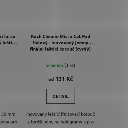
riforce
Koch Chemie Micro Cut Pad
 leštící
fialový - inovovaný jemný
finální leštící kotouč (tvrdý)
)
Skladem
(3 ks)
131 Kč
od
DETAIL
 150 mm.
Inovovaný leštící finišovací kotouč
 pěny pro
z tvrdší pěny na hologramy a pro