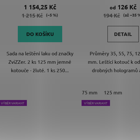
produktu
1 154,25 Kč
126 Kč
od
je
1 215 Kč
194 Kč
(–5 %)
(až –35 
5,0
z
DO KOŠÍKU
DETAIL
5
hvězdiček.
Sada na leštění laku od značky
Průměry 35, 55, 75, 1
ZviZZer. 2 ks 125 mm jemné
mm. Leštící kotouč k o
kotouče - žluté. 1 ks 250...
drobných hologramů a
75 mm
125 mm
VÝBĚR VARIANT
VÝBĚR VARIANT