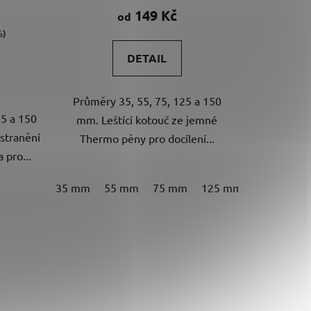
149 Kč
od
%)
DETAIL
Průměry 35, 55, 75, 125 a 150
25 a 150
mm. Leštící kotouč ze jemné
dstranění
Thermo pěny pro docílení...
 pro...
35 mm
55 mm
75 mm
125 mm
150 mm