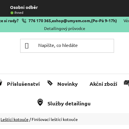
Osobní odběr
Ihned
e si rady?
776 170 365
,
eshop@umyem.com
,
(Po-Pá 9-17h)
Vě
Detailingový průvodce
Příslušenství
Novinky
Akční zboží
Služby detailingu
Leštící kotouče
/
Finišovací leštící kotouče