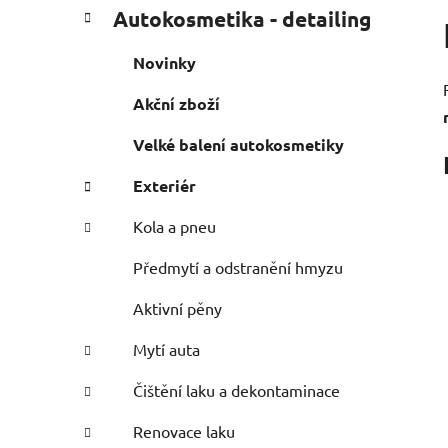
P
K
Přeskočit
Autokosmetika - detailing
a
o
kategorie
t
s
Novinky
e
t
g
Akční zboží
r
o
a
r
Velké balení autokosmetiky
i
n
e
n
Exteriér
í
Kola a pneu
p
a
Předmytí a odstranění hmyzu
n
Aktivní pěny
e
l
Mytí auta
Čištění laku a dekontaminace
Renovace laku