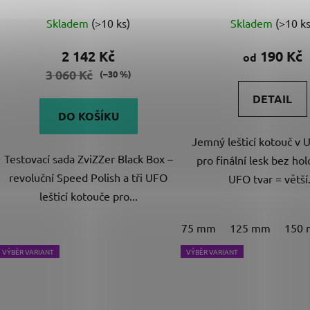
Průměrné
ů
Skladem
(>10 ks)
Skladem
(>10 ks
hodnocení
produktu
2 142 Kč
190 Kč
od
je
3 060 Kč
(–30 %)
5,0
DETAIL
z
DO KOŠÍKU
5
Jemný lešticí kotouč v 
hvězdiček.
Testovací sada ZviZZer Black Box –
pro finální lesk bez ho
revoluční Speed Polish a tři UFO
UFO tvar = větší.
lešticí kotouče pro...
75 mm
125 mm
150
VÝBĚR VARIANT
VÝBĚR VARIANT