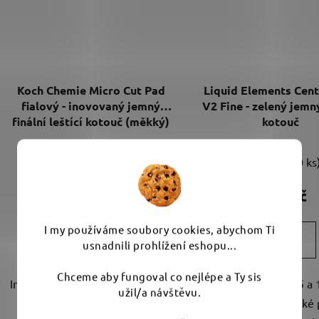
Koch Chemie Micro Cut Pad
Liquid Elements Cent
fialový - inovovaný jemný
V2 Fine - zelený jemný
finální leštící kotouč (měkký)
kotouč
Skladem
(5 ks)
Skladem
(10 ks
131 Kč
89 Kč
od
od
I my používáme soubory cookies, abychom Ti
DETAIL
DETAIL
usnadnili prohlížení eshopu...
Chceme aby fungoval co nejlépe a Ty sis
Inovovaný leštící kotouč z měkčí
Průměry 40, 75, 125 a
užil/a návštěvu.
pěny na hologramy a pro
Leštící kotouč z měkké