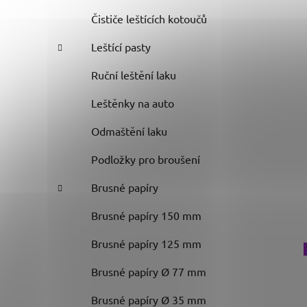
Čističe leštících kotoučů
Leštící pasty
Ruční leštění laku
Leštěnky na auto
Odmaštění laku
Podložky pro broušení
Brusné papíry
Brusné papíry 150 mm
Brusné papíry 125 mm
Brusné papíry Ø 77 mm
Brusné papíry Ø 35 mm