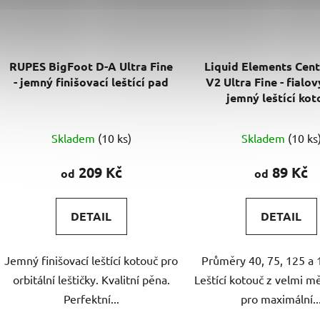
RUPES BigFoot D-A Ultra Fine
Liquid Elements Cent
- jemný finišovací leštící pad
V2 Ultra Fine - fialo
jemný leštící kot
Průměrné
Průměr
Skladem
(10 ks)
Skladem
(10 ks
hodnocení
hodnoc
produktu
produk
209 Kč
89 Kč
od
od
je
je
5,0
5,0
DETAIL
DETAIL
z
z
5
5
Jemný finišovací leštící kotouč pro
Průměry 40, 75, 125 a
hvězdiček.
hvězdič
orbitální leštičky. Kvalitní pěna.
Leštící kotouč z velmi 
Perfektní...
pro maximální..