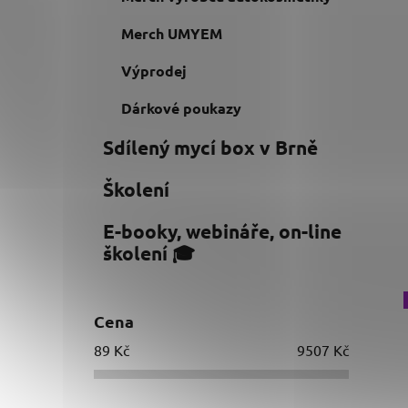
Merch UMYEM
Výprodej
Dárkové poukazy
Sdílený mycí box v Brně
Školení
E-booky, webináře, on-line
školení 🎓
Cena
89
Kč
9507
Kč