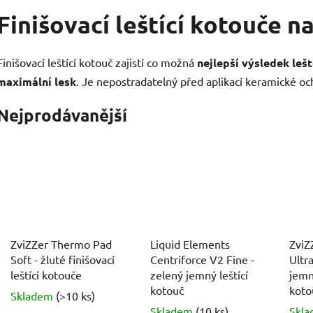
Finišovací leštící kotouče na
Finišovací leštící kotouč zajistí co možná
nejlepší výsledek lešt
maximální lesk
.
Je nepostradatelný před aplikací keramické oc
Nejprodávanější
ZviZZer Thermo Pad
Liquid Elements
ZviZ
Soft - žluté finišovací
Centriforce V2 Fine -
Ultr
leštící kotouče
zelený jemný leštící
jemné
kotouč
koto
Skladem
(>10 ks)
Skladem
(10 ks)
Skl