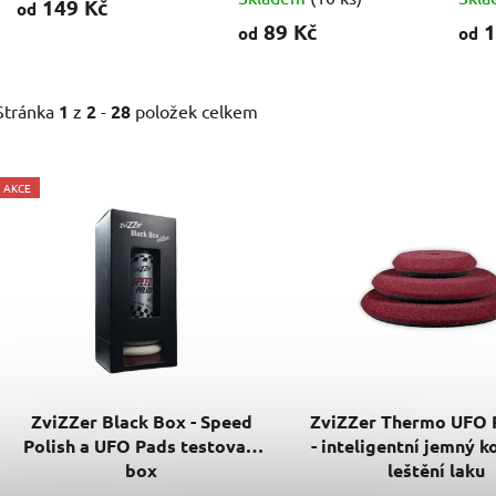
149 Kč
od
89 Kč
1
od
od
Stránka
1
z
2
-
28
položek celkem
V
AKCE
ý
p
i
s
p
r
o
d
ZviZZer Black Box - Speed
ZviZZer Thermo UFO 
u
Polish a UFO Pads testovací
- inteligentní jemný k
k
box
leštění laku
t