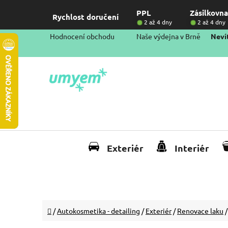
Přejít
PPL
Zásilkovna
na
Rychlost doručení
2 až 4 dny
2 až 4 dny
obsah
Hodnocení obchodu
Naše výdejna v Brně
Nevít
Exteriér
Interiér
Domů
/
Autokosmetika - detailing
/
Exteriér
/
Renovace laku
/