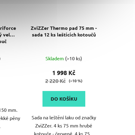
riforce
ZviZZer Thermo pad 75 mm -
vý velmi
sada 12 ks leštících kotoučů
ouč
né
)
Skladem
(>10 ks)
ení
tu
1 998 Kč
2 220 Kč
(–10 %)
DO KOŠÍKU
 150 mm.
ek.
Sada na leštění laku od značky
měkké pěny
ZviZZer. 4 ks 75 mm hrubé
.
kotouče - červené. 4 ks 75...