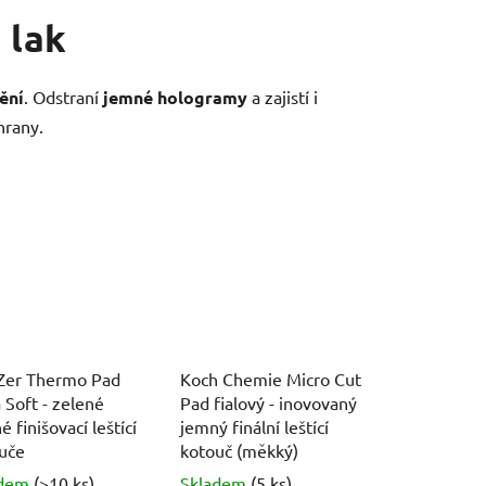
 lak
ění
. Odstraní
jemné hologramy
a zajistí i
hrany.
Zer Thermo Pad
Koch Chemie Micro Cut
a Soft - zelené
Pad fialový - inovovaný
 finišovací leštící
jemný finální leštící
uče
kotouč (měkký)
adem
(>10 ks)
Skladem
(5 ks)