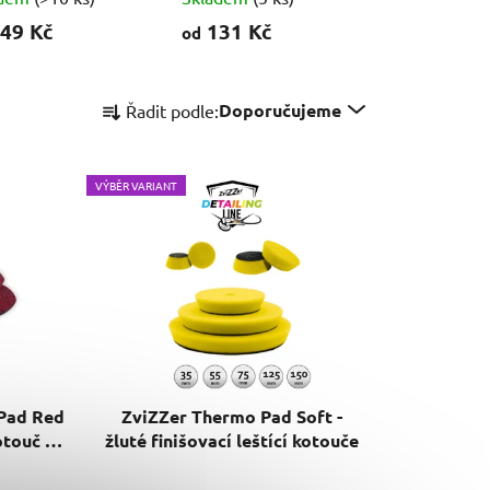
49 Kč
131 Kč
od
Ř
Doporučujeme
Řadit podle:
a
z
e
VÝBĚR VARIANT
n
í
p
r
o
d
u
k
Pad Red
ZviZZer Thermo Pad Soft -
t
otouč na
žluté finišovací leštící kotouče
ů