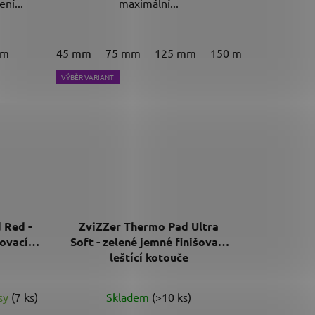
ní...
maximální...
mm
45 mm
75 mm
125 mm
150 mm
VÝBĚR VARIANT
 Red -
ZviZZer Thermo Pad Ultra
šovací
Soft - zelené jemné finišovací
leštící kotouče
usy
(7 ks)
Skladem
(>10 ks)