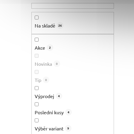
Na skladě
26
Akce
2
Novinka
0
Tip
0
Výprodej
4
Poslední kusy
4
Výběr variant
9