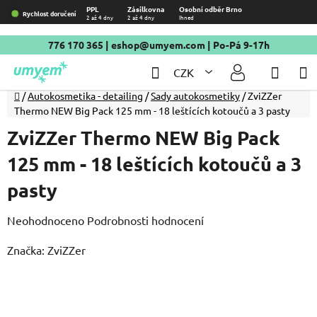
Přejít
PPL
Zásilkovna
Osobní odběr Brno
Rychlost doručení
2 až 4 dny
2 až 4 dny
Ihned
na
obsah
776 170 365
|
eshop@umyem.com
| Po-Pá 9-17h
Hledat
NÁKU
CZK
KOŠÍ
Domů
/
Autokosmetika - detailing
/
Sady autokosmetiky
/
ZviZZer
Thermo NEW Big Pack 125 mm - 18 leštících kotoučů a 3 pasty
ZviZZer Thermo NEW Big Pack
125 mm - 18 leštících kotoučů a 3
pasty
Průměrné
Neohodnoceno
Podrobnosti hodnocení
hodnocení
Značka:
ZviZZer
produktu
je
0,0
z