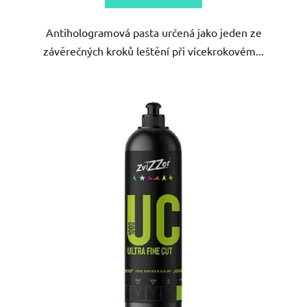
5
Antihologramová pasta určená jako jeden ze
hvězdiček.
závěrečných kroků leštění při vícekrokovém...