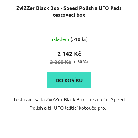
ZviZZer Black Box - Speed Polish a UFO Pads
testovací box
Průměrné
Skladem
(>10 ks)
hodnocení
produktu
2 142 Kč
je
3 060 Kč
(–30 %)
5,0
z
DO KOŠÍKU
5
hvězdiček.
Testovací sada ZviZZer Black Box – revoluční Speed
Polish a tři UFO lešticí kotouče pro...