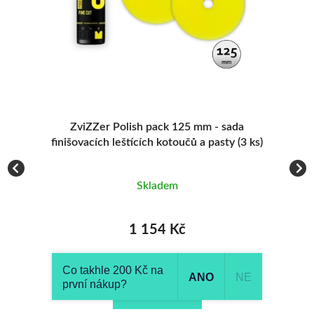
1 145 KČ
6
1 205 KČ
6
ZviZZer Polish pack 125 mm - sada hrubých
 ks)
leštících kotoučů a pasty (3 ks)
Skladem
1 145 Kč
Co takhle 200 Kč na
ANO
NE
Do košíku
první nákup?