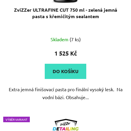
ZviZZer ULTRAFINE CUT 750 ml - zelená jemná
pasta s křemičitým sealantem
Průměrné
Skladem
(7 ks)
hodnocení
produktu
1 525 Kč
je
5,0
DO KOŠÍKU
z
5
Extra jemná finišovací pasta pro finální vysoký lesk. Na
hvězdiček.
vodní bázi. Obsahuje...
VÝBĚR VARIANT