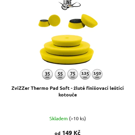
ZviZZer Thermo Pad Soft - žluté finišovací leštící
kotouče
Průměrné
Skladem
(>10 ks)
hodnocení
produktu
149 Kč
od