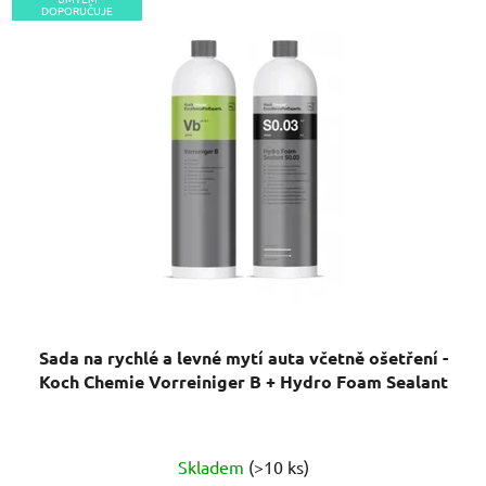
DOPORUČUJE
Sada na rychlé a levné mytí auta včetně ošetření -
Koch Chemie Vorreiniger B + Hydro Foam Sealant
Průměrné
Skladem
(>10 ks)
hodnocení