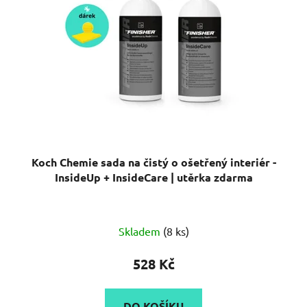
Koch Chemie sada na čistý o ošetřený interiér -
InsideUp + InsideCare | utěrka zdarma
Skladem
(8 ks)
528 Kč
DO KOŠÍKU