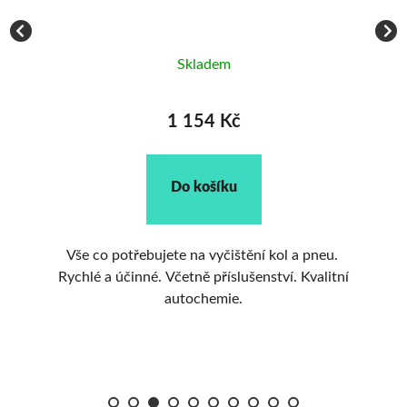
Vy
Skladem
1 154 Kč
Do košíku
. 3
Vše co potřebujete na vyčištění kol a pneu.
Ko
Rychlé a účinné. Včetně příslušenství. Kvalitní
tní
autochemie.