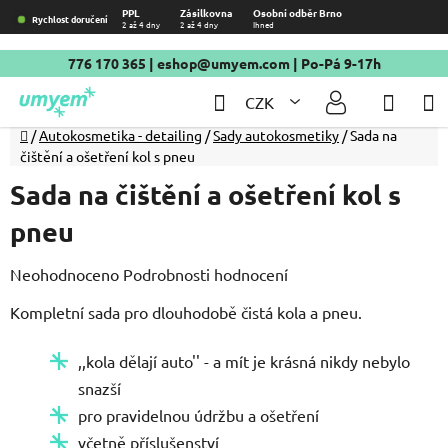
Přejít
PPL
Zásilkovna
Osobní odběr Brno
Rychlost doručení
2 až 4 dny
2 až 4 dny
Ihned
na
obsah
776 170 365
|
eshop@umyem.com
| Po-Pá 9-17h
Hledat
NÁKU
CZK
KOŠÍ
Domů
/
Autokosmetika - detailing
/
Sady autokosmetiky
/
Sada na
čištění a ošetření kol s pneu
Sada na čištění a ošetření kol s
pneu
Průměrné
Neohodnoceno
Podrobnosti hodnocení
hodnocení
Kompletní sada pro dlouhodobě čistá kola a pneu.
produktu
je
,,kola dělají auto'' - a mít je krásná nikdy nebylo
0,0
snazší
z
pro pravidelnou údržbu a ošetření
5
včetně příslušenství