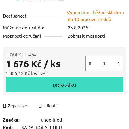
hvězdiček.
Vyprodáno - běžně skladem
Dostupnost
do 10 pracovních dnů
Můžeme doručit do:
25.8.2026
Možnosti doručení
Zobrazit možnosti
1 764 Kč
–4 %
1 676 Kč
/ ks
1 385,12 Kč bez DPH
Měrná cena:
DO KOŠÍKU
Zeptat se
Hlídat
Značka:
undefined
Kód:
SADA_KOLA_PNEU