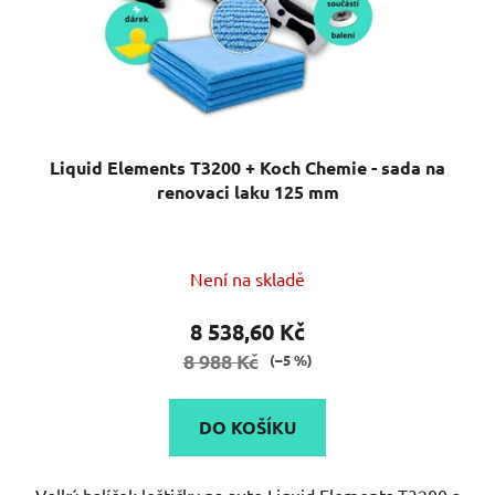
Liquid Elements T3200 + Koch Chemie - sada na
renovaci laku 125 mm
Není na skladě
8 538,60 Kč
8 988 Kč
(–5 %)
DO KOŠÍKU
Velký balíček leštičky na auto Liquid Elements T3200 a