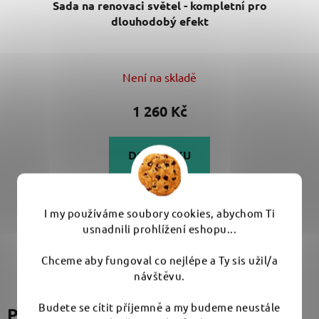
Sada na renovaci světel - kompletní pro
dlouhodobý efekt
Není na skladě
1 260 Kč
DO KOŠÍKU
Kompletní sada pro proměnu světlometů. Stačí vám
I my používáme soubory cookies, abychom Ti
vrtačka a naše sada. Součástí i...
usnadnili prohlížení eshopu...
Chceme aby fungoval co nejlépe a Ty sis užil/a
návštěvu.
Budete se cítit příjemně a my budeme neustále
Podobné produkty