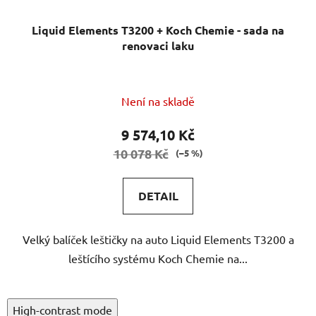
Liquid Elements T3200 + Koch Chemie - sada na
renovaci laku
Průměrné
Není na skladě
hodnocení
produktu
9 574,10 Kč
je
10 078 Kč
(–5 %)
5,0
z
DETAIL
5
hvězdiček.
Velký balíček leštičky na auto Liquid Elements T3200 a
leštícího systému Koch Chemie na...
High-contrast mode