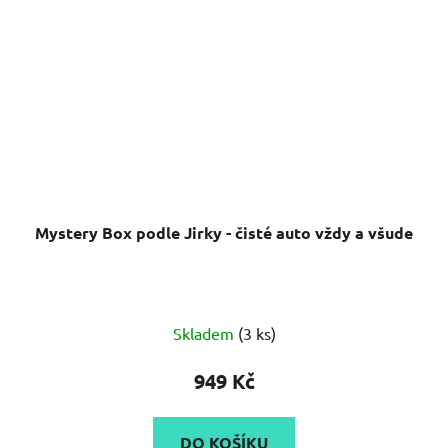
Mystery Box podle Jirky - čisté auto vždy a všude
Průměrné
Skladem
(3 ks)
hodnocení
produktu
949 Kč
je
5,0
DO KOŠÍKU