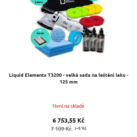
Liquid Elements T3200 - velká sada na leštění laku -
125 mm
Průměrné
Není na skladě
hodnocení
produktu
6 753,55 Kč
je
7 109 Kč
(–5 %)
5,0