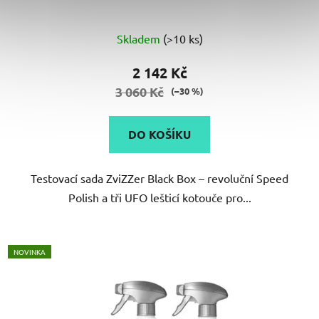
Průměrné
Skladem
(>10 ks)
hodnocení
produktu
2 142 Kč
je
3 060 Kč
(–30 %)
5,0
z
DO KOŠÍKU
5
hvězdiček.
Testovací sada ZviZZer Black Box – revoluční Speed
Polish a tři UFO lešticí kotouče pro...
NOVINKA