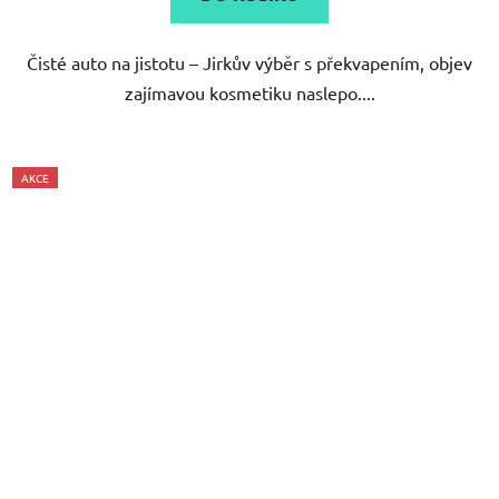
z
5
Čisté auto na jistotu – Jirkův výběr s překvapením, objev
hvězdiček.
zajímavou kosmetiku naslepo....
AKCE