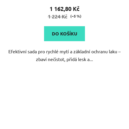
produktu
1 162,80 Kč
je
1 224 Kč
(–5 %)
5,0
z
DO KOŠÍKU
5
hvězdiček.
Efektivní sada pro rychlé mytí a základní ochranu laku –
zbaví nečistot, přidá lesk a...