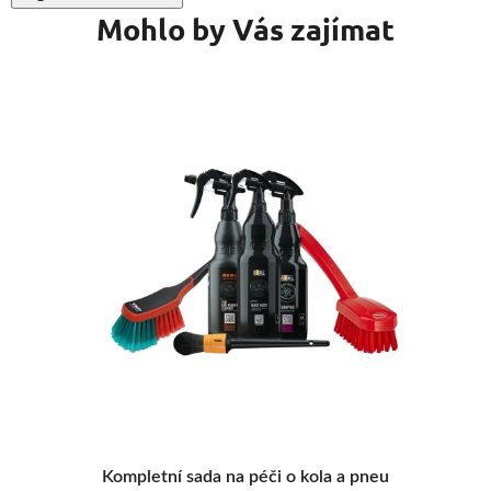
Mohlo by Vás zajímat
1 154 KČ
1 3
1 215 KČ
1 45
uid
Kompletní sada na péči o kola a pneu