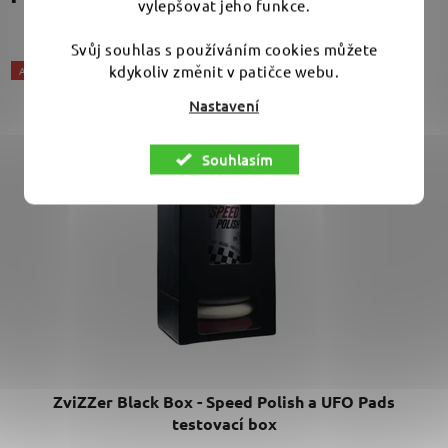
vylepšovat jeho funkce.
Svůj souhlas s používáním cookies můžete
kdykoliv změnit v patičce webu.
AKCE
Nastavení
Souhlasím
ZviZZer Black Box - Speed Polish a UFO Pads
testovací box