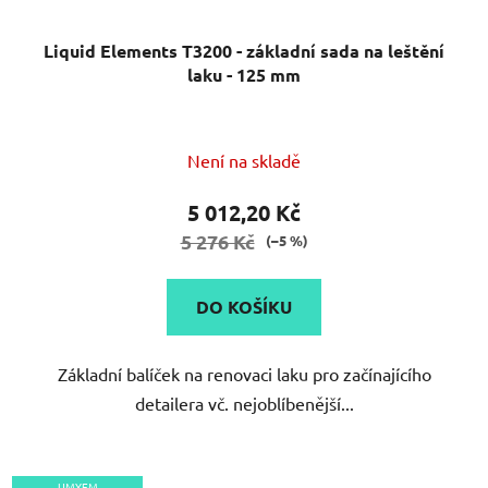
Liquid Elements T3200 - základní sada na leštění
laku - 125 mm
Není na skladě
5 012,20 Kč
5 276 Kč
(–5 %)
DO KOŠÍKU
Základní balíček na renovaci laku pro začínajícího
detailera vč. nejoblíbenější...
UMYEM