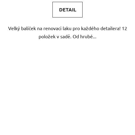
z
DETAIL
5
hvězdiček.
Velký balíček na renovaci laku pro každého detailera! 12
položek v sadě. Od hrubé...