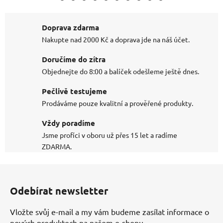
Doprava zdarma
Nakupte nad 2000 Kč a doprava jde na náš účet.
Doručíme do zítra
Objednejte do 8:00 a balíček odešleme ještě dnes.
Pečlivě testujeme
Prodáváme pouze kvalitní a prověřené produkty.
Vždy poradíme
Jsme profíci v oboru už přes 15 let a radíme
ZDARMA.
Z
á
Odebírat newsletter
p
a
Vložte svůj e-mail a my vám budeme zasílat informace o
t
nových produktech na našem e-shopu.