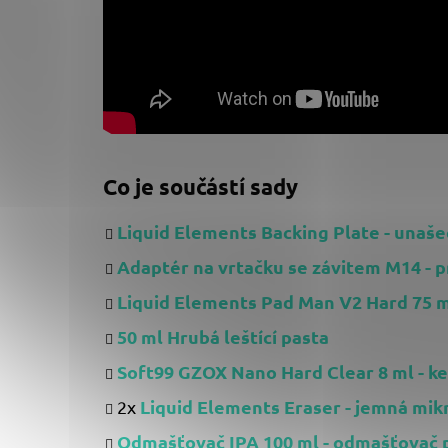
Co je součástí sady
Liquid Elements Backing Plate - unaše
Adaptér na vrtačku se závitem M14 -
Liquid Elements Pad Man V2 Hard 75 mm
50 ml Hrubá leštící pasta
Soft99 GZOX Nano Hard Clear 8 ml - k
Liquid Elements Eraser - jemná mik
2x
Odmašťovač IPA 100 ml - odmašťovač 