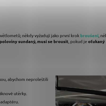
broušení
u světlometů; někdy vyžadují jako první krok
, ně
 poloviny sundaný, musí se brousit
oťukaný a
, pokud je
kou, abychom neproleštili
áknové utěrky.
adaptéru.