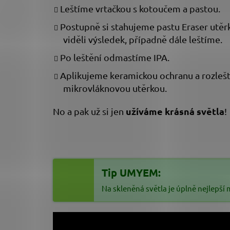
Leštíme vrtačkou s kotoučem a pastou.
Postupně si stahujeme pastu Eraser utě
viděli výsledek, případně dále leštíme.
Po leštění odmastíme IPA.
Aplikujeme keramickou ochranu a rozleš
mikrovláknovou utěrkou.
užíváme krásná světla
No a pak už si jen
!
Tip UMYEM:
Na skleněná světla je úplně nejlepší 