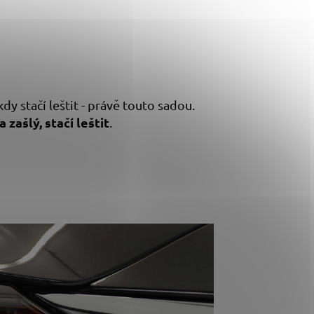
kdy stačí leštit - právě touto sadou.
 zašlý, stačí leštit
.