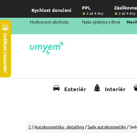
Přejít
PPL
Zásilkovna
na
Rychlost doručení
2 až 4 dny
2 až 4 dny
obsah
Hodnocení obchodu
Naše výdejna v Brně
Nevít
Exteriér
Interiér
Domů
/
Autokosmetika - detailing
/
Sady autokosmetiky
/
Sad