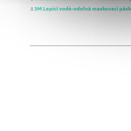
3M Lepící vodě-odolná maskovací pás