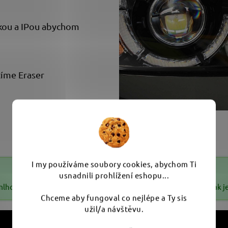
rkou a IPou abychom
tíme Eraser
I my používáme soubory cookies, abychom Ti
usnadnili prohlížení eshopu...
mlhovky demontovat a pak leštit. Pokud nejdou demontovat, tak je t
Chceme aby fungoval co nejlépe a Ty sis
užil/a návštěvu.