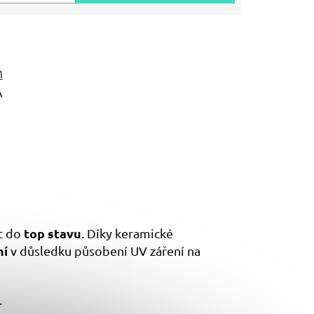
M
A
top stavu
t do
. Díky keramické
ní
v důsledku působení UV záření na
.