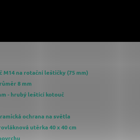
č M14 na rotační leštičky (75 mm)
 průměr 8 mm
 - hrubý leštící kotouč
eramická ochrana na světla
rovláknová utěrka 40 x 40 cm
povrchu