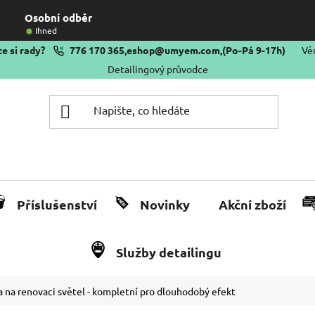
Osobní odběr
Ihned
e si rady?
776 170 365
,
eshop@umyem.com
,
(Po-Pá 9-17h)
Vě
Detailingový průvodce
Příslušenství
Novinky
Akční zboží
Služby detailingu
a na renovaci světel - kompletní pro dlouhodobý efekt