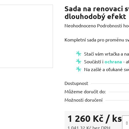
Sada na renovaci s
dlouhodobý efekt
Průměrné
Neohodnoceno
Podrobnosti ho
hodnocení
Kompletní sada pro proměnu s
produktu
je
Stačí vám vrtačka a na
0,0
Součástí i
ochrana
- a
z
Na zašlé a oťukané sv
5
hvězdiček.
Dostupnost
Můžeme doručit do:
Možnosti doručení
1 260 Kč
/ ks
1 041,32 Kč bez DPH