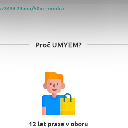
ka 3434 24mm/50m - modrá
Proč UMYEM?
12 let praxe v oboru