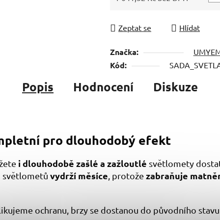
Měrná cena:
Zeptat se
Hlídat
Značka:
UMYE
Kód:
SADA_SVETL
Popis
Hodnocení
Diskuze
ompletní pro dlouhodobý efekt
i dlouhodobě zašlé a zažloutlé
ážete
světlomety dosta
vydrží měsíce
zabraňuje matně
ed světlometů
, protože
ikujeme ochranu, brzy se dostanou do původního stavu