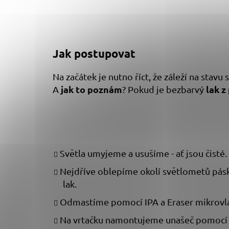
Jak postupovat
Na začátek je nutno říct, že záleží na stav
jak to poznám
lak z
A
? Pokud je bezbarvý
Světla umyjeme a usušíme - ať jsou čisté.
Nejdříve oblepíme okolí světlometů pás
lak.
Odmastíme pomocí IPA a Eraser mikrovl
Na vrtačku namontujeme unašeč pomocí 