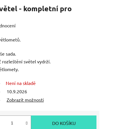
větel - kompletní pro
dnocení
větlometů.
še sada.
ť rozleštění světel vydrží.
ětlomety.
Není na skladě
10.9.2026
Zobrazit možnosti
DO KOŠÍKU