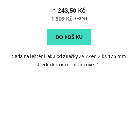
produktu
1 243,50 Kč
je
1 309 Kč
(–5 %)
5,0
z
DO KOŠÍKU
5
hvězdiček.
Sada na leštění laku od značky ZviZZer. 2 ks 125 mm
střední kotouče - oranžové. 1...