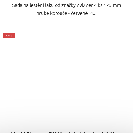
hrubé kotouče - červené 4...
AKCE
Liquid Elements T4200 - základní sada s leštičkou