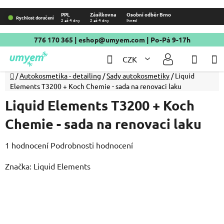
Přejít
PPL
Zásilkovna
Osobní odběr Brno
Rychlost doručení
2 až 4 dny
2 až 4 dny
Ihned
na
obsah
776 170 365
|
eshop@umyem.com
| Po-Pá 9-17h
Hledat
NÁKU
CZK
KOŠÍ
Domů
/
Autokosmetika - detailing
/
Sady autokosmetiky
/
Liquid
Elements T3200 + Koch Chemie - sada na renovaci laku
Liquid Elements T3200 + Koch
Chemie - sada na renovaci laku
Průměrné
1 hodnocení
Podrobnosti hodnocení
hodnocení
Značka:
Liquid Elements
produktu
je
5,0
z
5