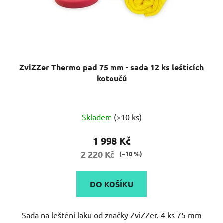
ZviZZer Thermo pad 75 mm - sada 12 ks leštících
kotoučů
Skladem
(>10 ks)
1 998 Kč
2 220 Kč
(–10 %)
DO KOŠÍKU
Sada na leštění laku od značky ZviZZer. 4 ks 75 mm
hrubé kotouče - červené. 4 ks 75...