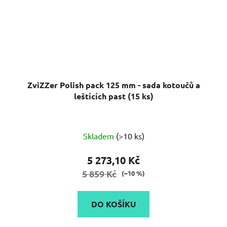
ZviZZer Polish pack 125 mm - sada kotoučů a
leštících past (15 ks)
Průměrné
Skladem
(>10 ks)
hodnocení
produktu
5 273,10 Kč
je
5 859 Kč
(–10 %)
5,0
z
DO KOŠÍKU
5
hvězdiček.
Sada na leštění laku od značky ZviZZer 4 ks 125 mm