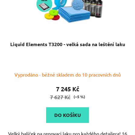
Liquid Elements T3200 - velká sada na leštění laku
Vyprodáno - běžně skladem do 10 pracovních dnů
7 245 Kč
7 627 Kč
(–5 %)
DO KOŠÍKU
Velký balíček na renovaci laku pro každého detailera! 16