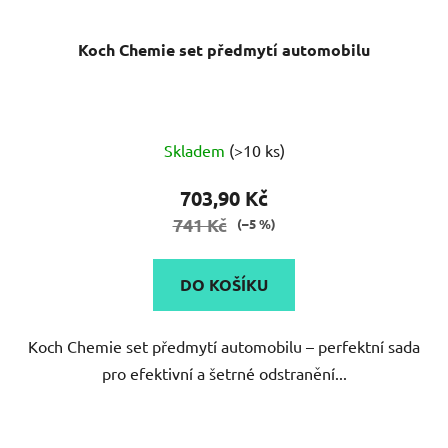
Koch Chemie set předmytí automobilu
Průměrné
Skladem
(>10 ks)
hodnocení
produktu
703,90 Kč
je
741 Kč
(–5 %)
5,0
z
DO KOŠÍKU
5
hvězdiček.
Koch Chemie set předmytí automobilu – perfektní sada
pro efektivní a šetrné odstranění...