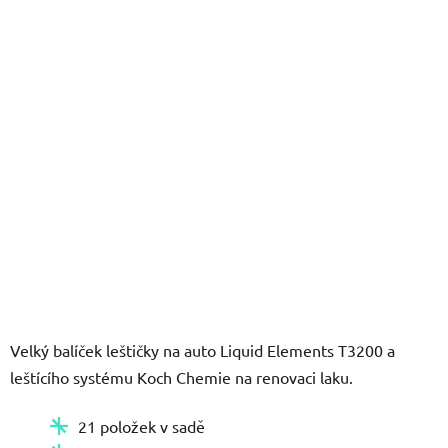
hvězdiček.
Velký balíček leštičky na auto Liquid Elements T3200 a
leštícího systému Koch Chemie na renovaci laku.
21 položek v sadě
Od hrubé po jemnou pastu