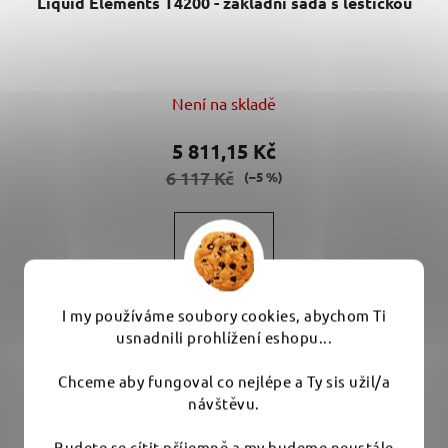
Není na skladě
5 811,15 Kč
6 117 Kč
(–5 %)
DETAIL
Liquid Elements T4200 - základní sada s leštičkou -
I my používáme soubory cookies, abychom Ti
perfektní řešení pro leštění laku s...
usnadnili prohlížení eshopu...
Chceme aby fungoval co nejlépe a Ty sis užil/a
návštěvu.
Budete se cítit příjemně a my budeme neustále