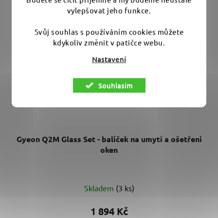
vylepšovat jeho funkce.
Svůj souhlas s používáním cookies můžete
kdykoliv změnit v patičce webu.
Nastavení
Souhlasím
Gyeon Q2M Glass Set - balíček na umytí a ošetření
oken
Skladem
(3 ks)
1 894 Kč