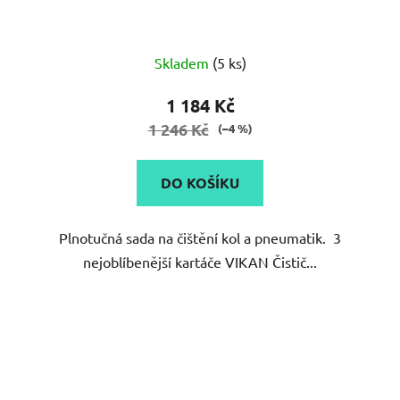
Průměrné
Skladem
(5 ks)
hodnocení
produktu
1 184 Kč
je
1 246 Kč
(–4 %)
5,0
z
DO KOŠÍKU
5
hvězdiček.
Plnotučná sada na čištění kol a pneumatik. 3
nejoblíbenější kartáče VIKAN Čistič...