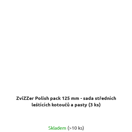
ZviZZer Polish pack 125 mm - sada středních
leštících kotoučů a pasty (3 ks)
Průměrné
Skladem
(>10 ks)
hodnocení