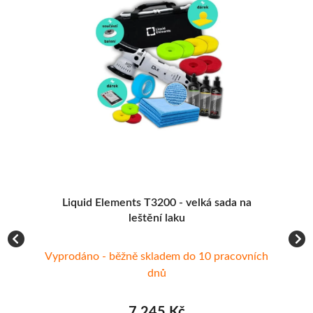
7 245 KČ
5 0
7 627 KČ
5 27
Liquid Elements T3200 - velká sada na
ní
leštění laku
Vyprodáno - běžně skladem do 10 pracovních
dnů
7 245 Kč