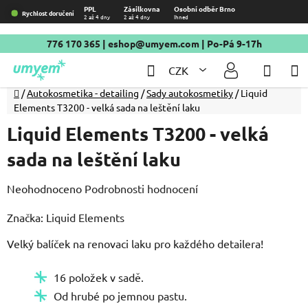
Přejít
PPL
Zásilkovna
Osobní odběr Brno
Rychlost doručení
2 až 4 dny
2 až 4 dny
Ihned
na
obsah
776 170 365
|
eshop@umyem.com
| Po-Pá 9-17h
Hledat
NÁKU
CZK
KOŠÍ
Domů
/
Autokosmetika - detailing
/
Sady autokosmetiky
/
Liquid
Elements T3200 - velká sada na leštění laku
Liquid Elements T3200 - velká
sada na leštění laku
Průměrné
Neohodnoceno
Podrobnosti hodnocení
hodnocení
Značka:
Liquid Elements
produktu
Velký balíček na renovaci laku pro každého detailera!
je
0,0
16 položek v sadě.
z
Od hrubé po jemnou pastu.
5