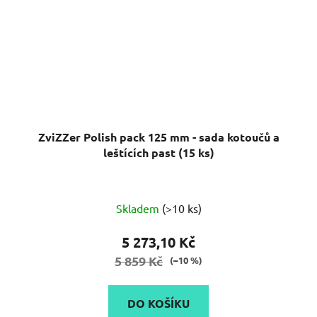
ZviZZer Polish pack 125 mm - sada kotoučů a
leštících past (15 ks)
Průměrné
Skladem
(>10 ks)
hodnocení
produktu
5 273,10 Kč
je
5 859 Kč
(–10 %)
5,0
z
DO KOŠÍKU
5