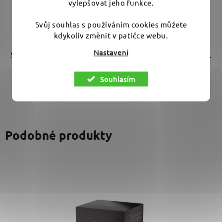
vylepšovat jeho funkce.
DO KOŠÍKU
Svůj souhlas s používáním cookies můžete
kdykoliv změnit v patičce webu.
Nastavení
Sada na čištění interiéru, včetně utěrek i bonus šamponu.
Obsahuje čistič, detailer i...
Souhlasím
Podobné produkty