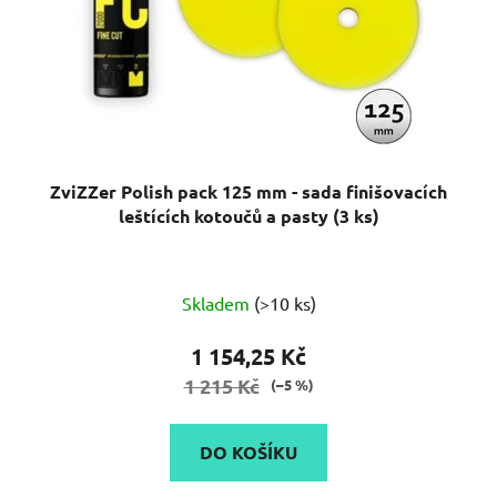
ZviZZer Polish pack 125 mm - sada finišovacích
leštících kotoučů a pasty (3 ks)
Průměrné
Skladem
(>10 ks)
hodnocení
produktu
1 154,25 Kč
je
1 215 Kč
(–5 %)
5,0
z
DO KOŠÍKU
5
hvězdiček.