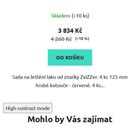
Skladem
(>10 ks)
3 834 Kč
4 260 Kč
(–10 %)
DO KOŠÍKU
Sada na leštění laku od značky ZviZZer. 4 ks 125 mm
hrubé kotouče - červené. 4 ks...
High-contrast mode
Mohlo by Vás zajímat