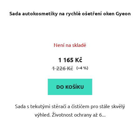
Sada autokosmetiky na rychlé ošetření oken Gyeon
Průměrné
Není na skladě
hodnocení
produktu
1 165 Kč
je
1 226 Kč
(–4 %)
4,0
z
DO KOŠÍKU
5
hvězdiček.
Sada s tekutými stěrači a čističem pro stále skvělý
výhled. Životnost ochrany až 6...