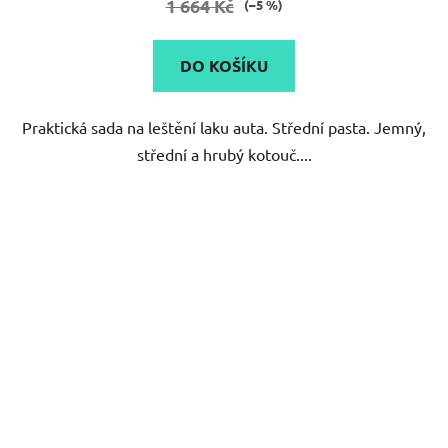
1 664 Kč
(–5 %)
DO KOŠÍKU
Praktická sada na leštění laku auta. Střední pasta. Jemný,
střední a hrubý kotouč....