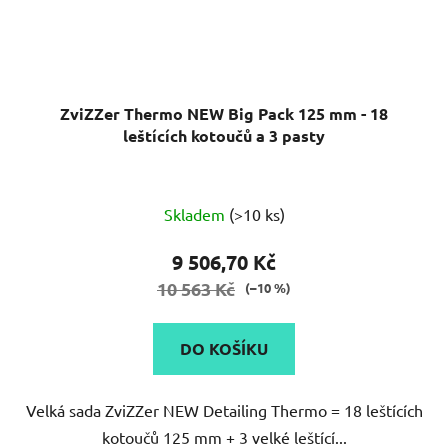
ZviZZer Thermo NEW Big Pack 125 mm - 18
leštících kotoučů a 3 pasty
Skladem
(>10 ks)
9 506,70 Kč
10 563 Kč
(–10 %)
DO KOŠÍKU
Velká sada ZviZZer NEW Detailing Thermo = 18 leštících
kotoučů 125 mm + 3 velké leštící...