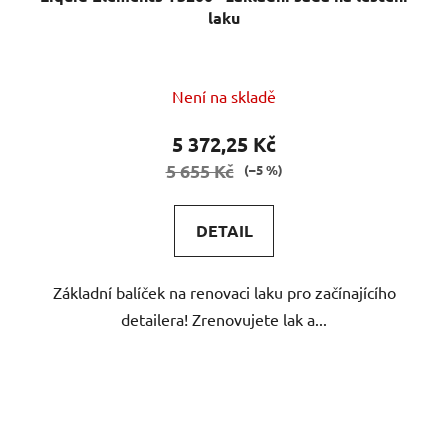
laku
Průměrné
Není na skladě
hodnocení
produktu
5 372,25 Kč
je
5 655 Kč
(–5 %)
5,0
z
DETAIL
5
hvězdiček.
Základní balíček na renovaci laku pro začínajícího
detailera! Zrenovujete lak a...