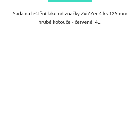
hvězdiček.
Sada na leštění laku od značky ZviZZer 4 ks 125 mm
hrubé kotouče - červené 4...