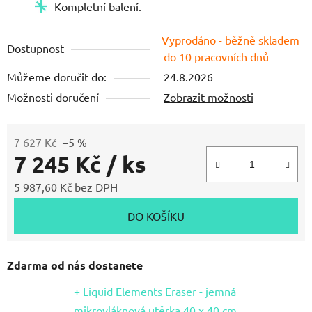
Kompletní balení.
hvězdiček.
Vyprodáno - běžně skladem
Dostupnost
do 10 pracovních dnů
Můžeme doručit do:
24.8.2026
Možnosti doručení
Zobrazit možnosti
7 627 Kč
–5 %
7 245 Kč
/ ks
5 987,60 Kč bez DPH
Měrná cena:
DO KOŠÍKU
Zdarma od nás dostanete
+ Liquid Elements Eraser - jemná
mikrovláknová utěrka 40 x 40 cm