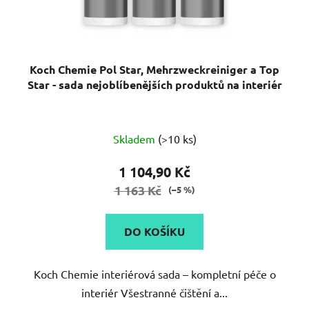
Koch Chemie Pol Star, Mehrzweckreiniger a Top
Star - sada nejoblíbenějších produktů na interiér
Průměrné
Skladem
(>10 ks)
hodnocení
produktu
1 104,90 Kč
je
1 163 Kč
(–5 %)
5,0
z
DO KOŠÍKU
5
hvězdiček.
Koch Chemie interiérová sada – kompletní péče o
interiér Všestranné čištění a...