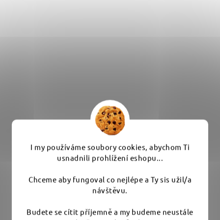
Gyeon Q2M Interior Set - balíček na čistý interiér
I my používáme soubory cookies, abychom Ti
usnadnili prohlížení eshopu...
Chceme aby fungoval co nejlépe a Ty sis užil/a
Skladem
(3 ks)
návštěvu.
Budete se cítit příjemně a my budeme neustále
1 554 Kč