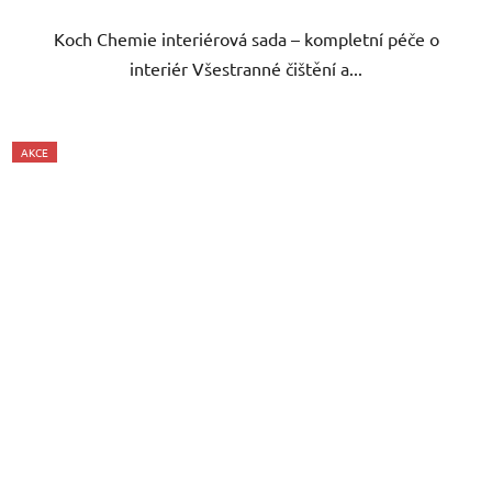
hvězdiček.
Koch Chemie interiérová sada – kompletní péče o
interiér Všestranné čištění a...
AKCE