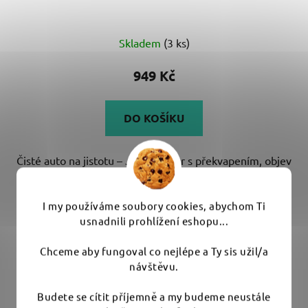
Průměrné
Skladem
(3 ks)
hodnocení
produktu
949 Kč
je
5,0
DO KOŠÍKU
z
5
Čisté auto na jistotu – Jirkův výběr s překvapením, objev
hvězdiček.
zajímavou kosmetiku naslepo....
I my používáme soubory cookies, abychom Ti
usnadnili prohlížení eshopu...
Chceme aby fungoval co nejlépe a Ty sis užil/a
návštěvu.
Budete se cítit příjemně a my budeme neustále