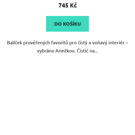
745 Kč
DO KOŠÍKU
Balíček prověřených favoritů pro čistý a voňavý interiér –
vybráno Anežkou. Čistič na...