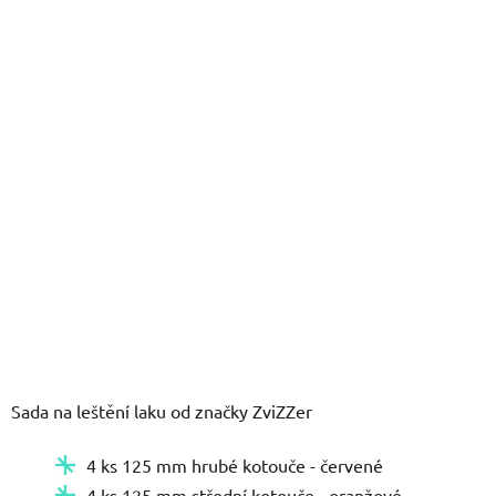
5
hvězdiček.
Sada na leštění laku od značky ZviZZer
4 ks 125 mm hrubé kotouče - červené
4 ks 125 mm střední kotouče - oranžové