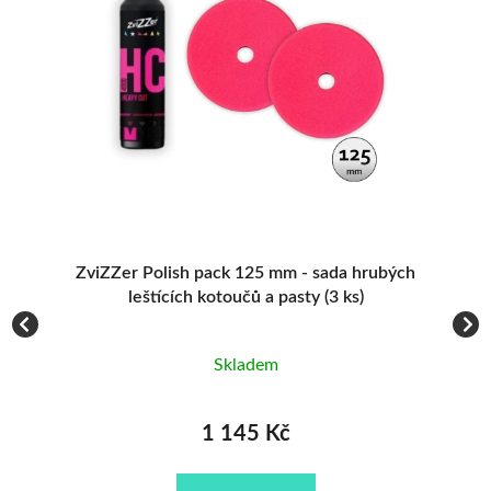
1 145 KČ
1 9
1 205 KČ
2 22
ZviZZer Polish pack 125 mm - sada hrubých
s)
leštících kotoučů a pasty (3 ks)
Skladem
1 145 Kč