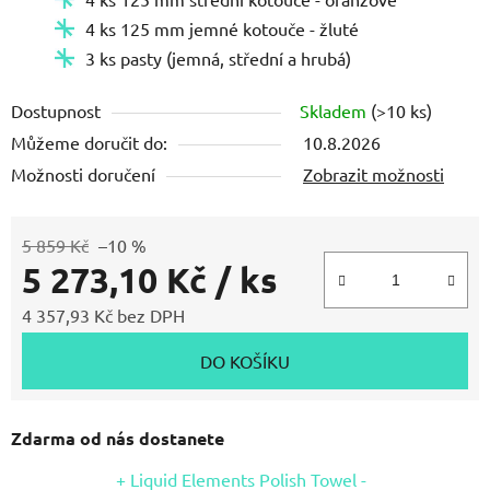
4 ks 125 mm jemné kotouče - žluté
3 ks pasty (jemná, střední a hrubá)
Dostupnost
Skladem
(>10 ks)
Můžeme doručit do:
10.8.2026
Možnosti doručení
Zobrazit možnosti
5 859 Kč
–10 %
5 273,10 Kč
/ ks
4 357,93 Kč bez DPH
Měrná cena:
DO KOŠÍKU
Zdarma od nás dostanete
+ Liquid Elements Polish Towel -