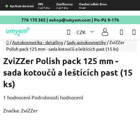
Přejít
PPL
Zásilkovna
Osobní odběr Brno
Rychlost doručení
2 až 4 dny
2 až 4 dny
Ihned
na
obsah
776 170 365
|
eshop@umyem.com
| Po-Pá 9-17h
Hledat
NÁKU
CZK
KOŠÍ
Domů
/
Autokosmetika - detailing
/
Sady autokosmetiky
/
ZviZZer
Polish pack 125 mm - sada kotoučů a leštících past (15 ks)
ZviZZer Polish pack 125 mm -
sada kotoučů a leštících past (15
ks)
Průměrné
1 hodnocení
Podrobnosti hodnocení
hodnocení
Značka:
ZviZZer
produktu
je
5,0
z