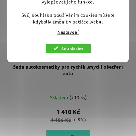
vylepšovat jeho funkce.
Svůj souhlas s používáním cookies můžete
kdykoliv změnit v patičce webu.
Nastavení
Souhlasím
Sada autokosmetiky pro rychlé umytí i ošetření
auta
Skladem
(>10 ks)
1 410 Kč
1 486 Kč
(–5 %)