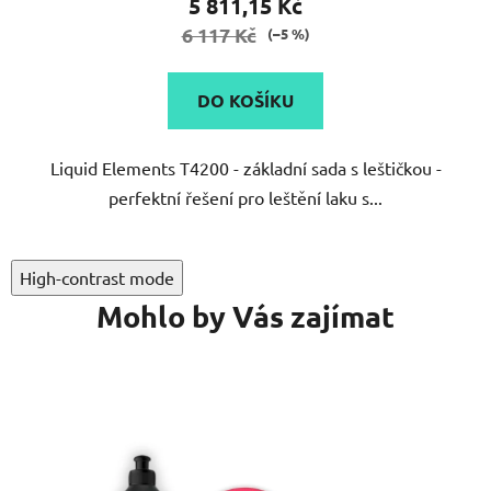
5 811,15 Kč
6 117 Kč
(–5 %)
DO KOŠÍKU
Liquid Elements T4200 - základní sada s leštičkou -
perfektní řešení pro leštění laku s...
High-contrast mode
Mohlo by Vás zajímat