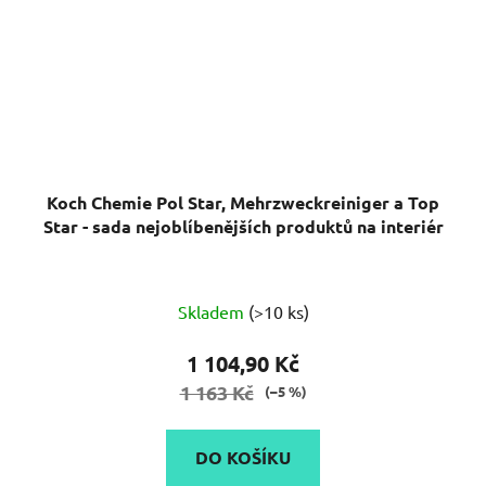
Koch Chemie Pol Star, Mehrzweckreiniger a Top
Star - sada nejoblíbenějších produktů na interiér
Průměrné
Skladem
(>10 ks)
hodnocení
produktu
1 104,90 Kč
je
1 163 Kč
(–5 %)
5,0
z
DO KOŠÍKU
5