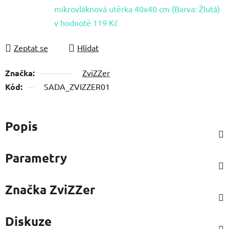
mikrovláknová utěrka 40x40 cm (Barva: Žlutá)
v hodnotě 119 Kč
Zeptat se
Hlídat
Značka:
ZviZZer
Kód:
SADA_ZVIZZER01
Popis
Parametry
Značka
ZviZZer
Diskuze