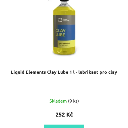
Liquid Elements Clay Lube 1 l - lubrikant pro clay
Průměrné
Skladem
(9 ks)
hodnocení
produktu
252 Kč
je
5,0