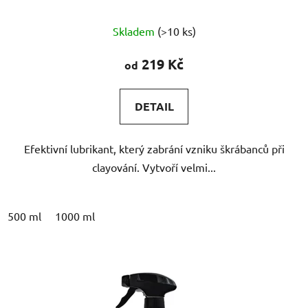
Průměrné
Skladem
(>10 ks)
hodnocení
produktu
219 Kč
od
je
5,0
DETAIL
z
5
Efektivní lubrikant, který zabrání vzniku škrábanců při
hvězdiček.
clayování. Vytvoří velmi...
500 ml
1000 ml