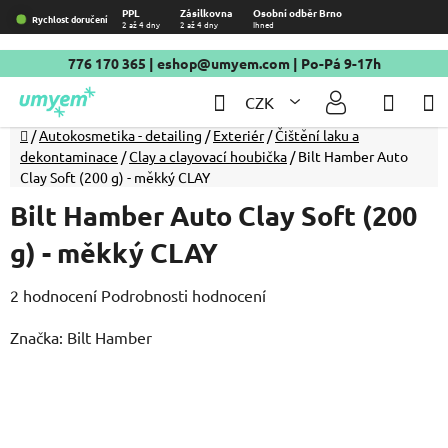
Přejít
PPL
Zásilkovna
Osobní odběr Brno
Rychlost doručení
2 až 4 dny
2 až 4 dny
Ihned
na
obsah
776 170 365
|
eshop@umyem.com
| Po-Pá 9-17h
Hledat
NÁKU
CZK
KOŠÍ
Domů
/
Autokosmetika - detailing
/
Exteriér
/
Čištění laku a
dekontaminace
/
Clay a clayovací houbička
/
Bilt Hamber Auto
Clay Soft (200 g) - měkký CLAY
Bilt Hamber Auto Clay Soft (200
g) - měkký CLAY
Průměrné
2 hodnocení
Podrobnosti hodnocení
hodnocení
Značka:
Bilt Hamber
produktu
je
5,0
z