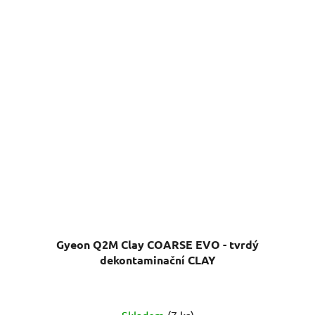
Gyeon Q2M Clay COARSE EVO - tvrdý
dekontaminační CLAY
Skladem
(7 ks)