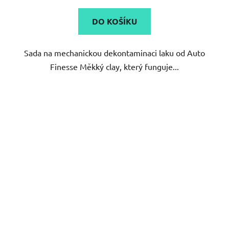
5,0
DO KOŠÍKU
z
5
Sada na mechanickou dekontaminaci laku od Auto
hvězdiček.
Finesse Měkký clay, který funguje...