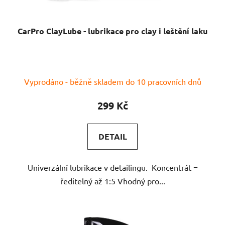
CarPro ClayLube - lubrikace pro clay i leštění laku
Průměrné
Vyprodáno - běžně skladem do 10 pracovních dnů
hodnocení
produktu
299 Kč
je
5,0
DETAIL
z
5
Univerzální lubrikace v detailingu. Koncentrát =
hvězdiček.
ředitelný až 1:5 Vhodný pro...