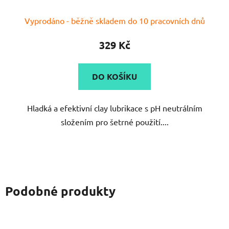
Průměrné
Vyprodáno - běžně skladem do 10 pracovních dnů
hodnocení
produktu
329 Kč
je
5,0
DO KOŠÍKU
z
5
Hladká a efektivní clay lubrikace s pH neutrálním
hvězdiček.
složením pro šetrné použití....
Podobné produkty