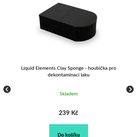
ents Clay Sponge - houbička pro
Gyeon Q2M Clay MILD
dekontaminaci laku
clay pro dek
Skladem
Skla
239 Kč
419 
Do košíku
Do ko