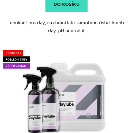
DO KOŠÍKU
z
5
Lubrikant pro clay, co chrání lak i samotnou čisticí hmotu
hvězdiček.
- clay. pH neutrální...
VÝPRODEJ
POSLEDNÍ KUSY
VÝBĚR VARIANT