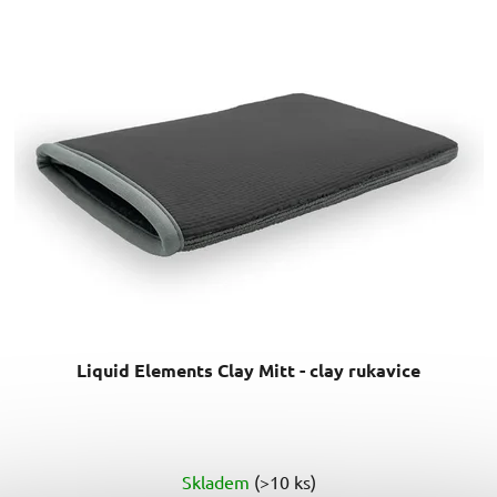
Liquid Elements Clay Mitt - clay rukavice
Průměrné
Skladem
(>10 ks)
hodnocení