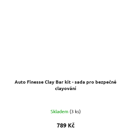
Auto Finesse Clay Bar kit - sada pro bezpečné
clayování
Průměrné
Skladem
(3 ks)
hodnocení
produktu
789 Kč
je