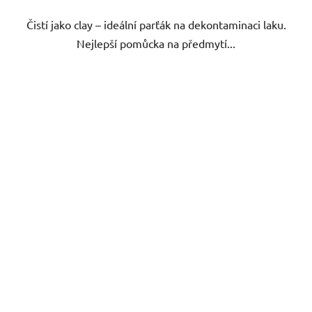
5
Čistí jako clay – ideální parťák na dekontaminaci laku.
hvězdiček.
Nejlepší pomůcka na předmytí...