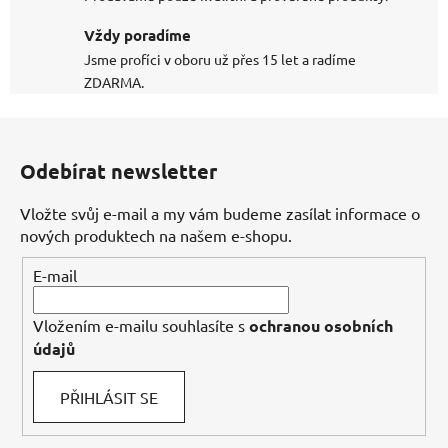
Vždy poradíme
Jsme profíci v oboru už přes 15 let a radíme
ZDARMA.
Z
á
Odebírat newsletter
p
a
Vložte svůj e-mail a my vám budeme zasílat informace o
t
nových produktech na našem e-shopu.
í
E-mail
Vložením e-mailu souhlasíte s
ochranou osobních
údajů
PŘIHLÁSIT SE