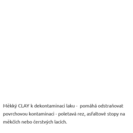
5
hvězdiček.
Měkký CLAY k dekontaminaci laku - pomáhá odstraňovat
povrchovou kontaminaci - poletavá rez, asfaltové stopy na
měkčích nebo čerstvých lacích.