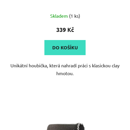
Průměrné
Skladem
(1 ks)
hodnocení
produktu
339 Kč
je
5,0
DO KOŠÍKU
z
5
Unikátní houbička, která nahradí práci s klasickou clay
hvězdiček.
hmotou.