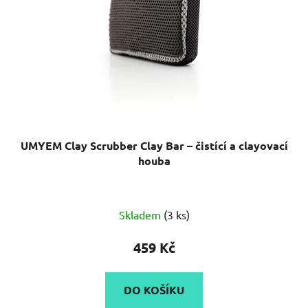
UMYEM Clay Scrubber Clay Bar – čistící a clayovací
houba
Průměrné
Skladem
(3 ks)
hodnocení
produktu
459 Kč
je
5,0
DO KOŠÍKU
z