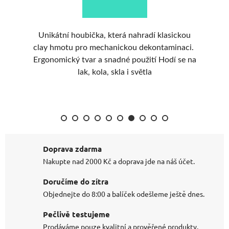
oubička, která nahradí klasickou
Měkký clay vhodný 
pro mechanickou dekontaminaci.
měkkých laků nebo mé
tvar a snadné použití Hodí se na
laků. Šetrný i k měkčím
lak, kola, skla i světla
před leštěním nebo apli
lak od veškerých us
Doprava zdarma
Nakupte nad 2000 Kč a doprava jde na náš účet.
Doručíme do zítra
Objednejte do 8:00 a balíček odešleme ještě dnes.
Pečlivě testujeme
Prodáváme pouze kvalitní a prověřené produkty.