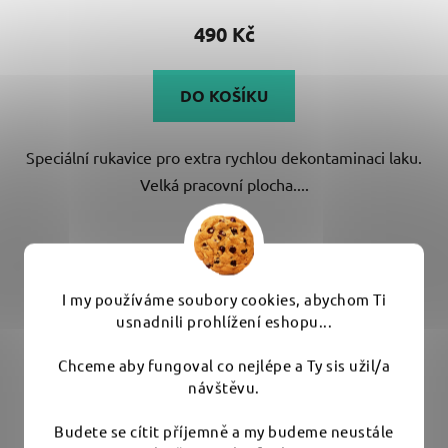
produktu
490 Kč
je
5,0
DO KOŠÍKU
z
5
Speciální rukavice pro extra rychlou dekontaminaci laku.
hvězdiček.
Velká pracovní plocha....
I my používáme soubory cookies, abychom Ti
usnadnili prohlížení eshopu...
Chceme aby fungoval co nejlépe a Ty sis užil/a
návštěvu.
Budete se cítit příjemně a my budeme neustále