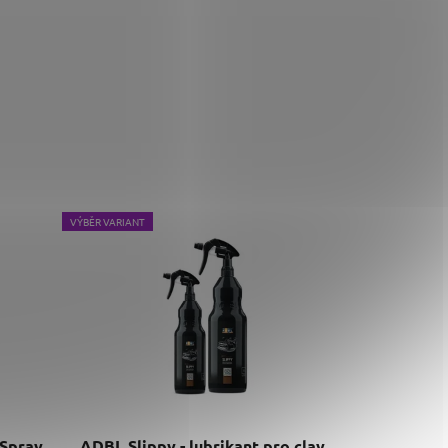
VÝBĚR VARIANT
 Spray
ADBL Slippy - lubrikant pro clay