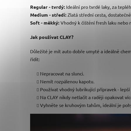
Regular - tvrdý:
Ideální pro tvrdé laky, za tepl
Medium - středí:
Zlatá střední cesta, dostatečně
Soft - měkký:
Vhodný k čištění fresh laku nebo 
Jak používat CLAY?
Důležité je mít auto dobře umyté a ideálně chemi
řídit:
Nepracovat na slunci.
Nemít rozpálenou kapotu.
Používat vhodný lubrikující přípravek - lepš
Na CLAY nikdy netlačit a raději opakovat ví
Vyhněte se kruhovým tahům, ideální je po