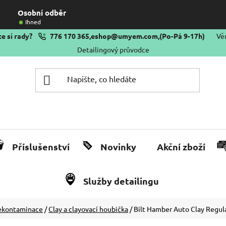
Osobní odběr
Ihned
e si rady?
776 170 365
,
eshop@umyem.com
,
(Po-Pá 9-17h)
Vě
Detailingový průvodce
Příslušenství
Novinky
Akční zboží
Služby detailingu
dekontaminace
/
Clay a clayovací houbička
/
Bilt Hamber Auto Clay Regula