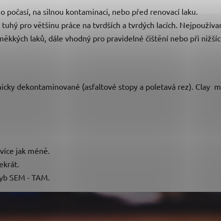
ého počasí, na silnou kontaminaci, nebo před renovací laku.
 tuhý pro většinu práce na tvrdších a tvrdých lacích. Nejpoužíva
měkkých laků, dále vhodný pro pravidelné čištění nebo při nižší
cky dekontaminované (asfaltové stopy a poletavá rez). Clay má 
í více jak méně.
cekrát.
hyb SEM - TAM.