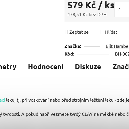
579 Kč
/ ks
478,51 Kč bez DPH
Měrná cena:
Zeptat se
Hlídat
Značka:
Bilt Hambe
Kód:
BH-00
metry
Hodnocení
Diskuze
Znač
aci
laku, tj. při voskování nebo před strojním leštění laku - zde je
ruhý tvrdosti. A pokud např. vezmete tvrdý CLAY na měkké nebo 