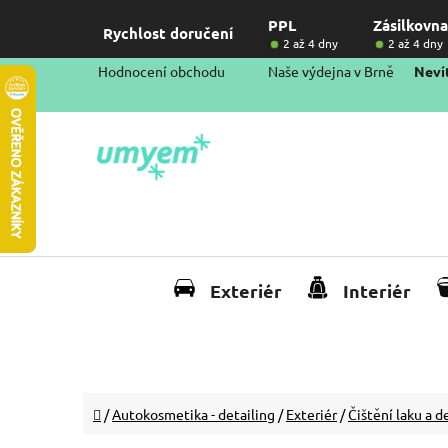
Přejít
PPL
Zásilkovna
na
Rychlost doručení
2 až 4 dny
2 až 4 dny
obsah
Hodnocení obchodu
Naše výdejna v Brně
Nevít
Exteriér
Interiér
Domů
/
Autokosmetika - detailing
/
Exteriér
/
Čištění laku a 