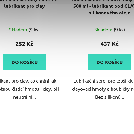
lubrikant pro clay
500 ml - lubrikant pod CL
silikonového oleje
Průměrné
Skladem
(9 ks)
Skladem
(9 ks)
hodnocení
produktu
252 Kč
437 Kč
je
5,0
DO KOŠÍKU
DO KOŠÍKU
z
5
kant pro clay, co chrání lak i
Lubrikační sprej pro lepší kl
hvězdiček.
tnou čisticí hmotu - clay. pH
clayovací hmoty a houbičky n
neutrální...
Bez silikonů...