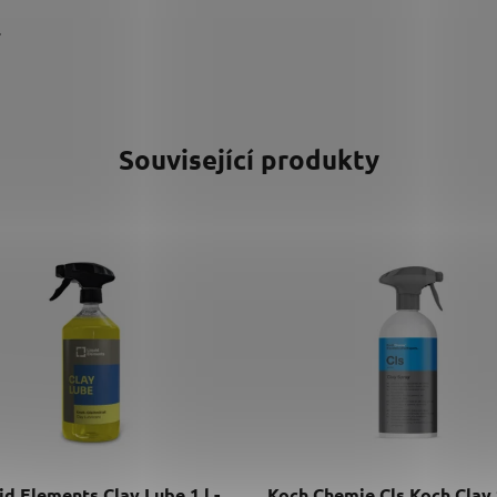
í
Související produkty
id Elements Clay Lube 1 l -
Koch Chemie Cls Koch Clay