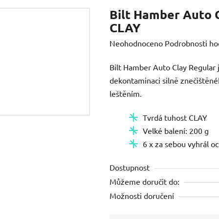
Bilt Hamber Auto C
CLAY
Průměrné
Neohodnoceno
Podrobnosti ho
hodnocení
Bilt Hamber Auto Clay Regular 
produktu
dekontaminaci silně znečištěnéh
je
leštěním.
0,0
z
Tvrdá tuhost CLAY
5
Velké balení: 200 g
hvězdiček.
6 x za sebou vyhrál 
Dostupnost
Můžeme doručit do:
Možnosti doručení