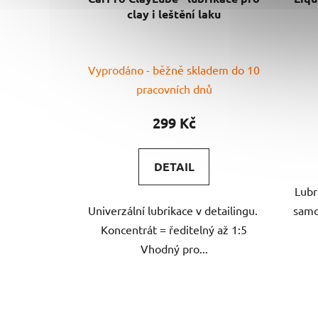
clay i leštění laku
Průměrné
Vyprodáno - běžně skladem do 10
hodnocení
pracovních dnů
produktu
je
299 Kč
5,0
z
DETAIL
5
Lubri
hvězdiček.
Univerzální lubrikace v detailingu.
samo
Koncentrát = ředitelný až 1:5
Vhodný pro...