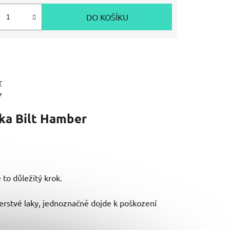
DO KOŠÍKU
r
7
ka
Bilt Hamber
 to důležitý krok.
čerstvé laky, jednoznačně dojde k poškození