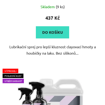
Skladem
(9 ks)
437 Kč
DO KOŠÍKU
Lubrikační sprej pro lepší kluznost clayovací hmoty a
houbičky na laku. Bez silikonů...
VÝPRODEJ
POSLEDNÍ KUSY
VÝBĚR VARIANT