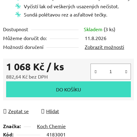
Vyčistí lak od veškerých usazených nečistot.
Sundá polétavou rez a asfaltové tečky.
Dostupnost
Skladem
(3 ks)
Můžeme doručit do:
11.8.2026
Možnosti doručení
Zobrazit možnosti
1 068 Kč
/ ks
882,64 Kč bez DPH
Měrná cena:
DO KOŠÍKU
Zeptat se
Hlídat
Značka:
Koch Chemie
Kód:
4183001