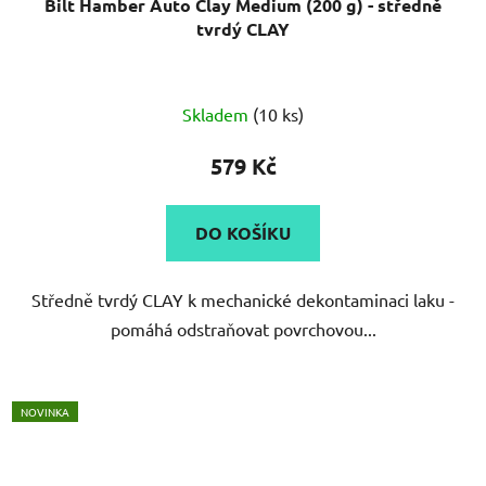
Bilt Hamber Auto Clay Medium (200 g) - středně
tvrdý CLAY
Průměrné
Skladem
(10 ks)
hodnocení
produktu
579 Kč
je
5,0
DO KOŠÍKU
z
5
Středně tvrdý CLAY k mechanické dekontaminaci laku -
hvězdiček.
pomáhá odstraňovat povrchovou...
NOVINKA