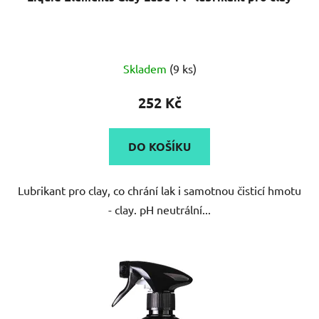
Průměrné
Skladem
(9 ks)
hodnocení
produktu
252 Kč
je
5,0
DO KOŠÍKU
z
5
Lubrikant pro clay, co chrání lak i samotnou čisticí hmotu
hvězdiček.
- clay. pH neutrální...