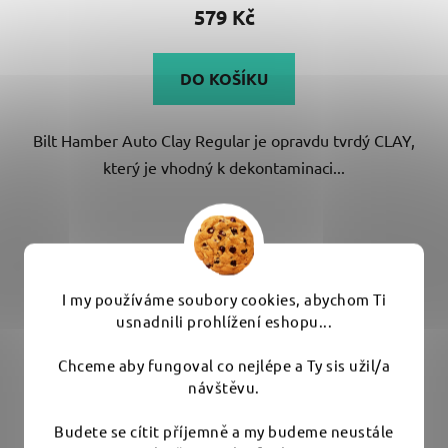
579 Kč
DO KOŠÍKU
Bilt Hamber Auto Clay Regular je opravdu tvrdý CLAY,
který je vhodný k dekontaminaci...
I my používáme soubory cookies, abychom Ti
usnadnili prohlížení eshopu...
Chceme aby fungoval co nejlépe a Ty sis užil/a
návštěvu.
Budete se cítit příjemně a my budeme neustále