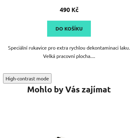
produktu
490 Kč
je
5,0
DO KOŠÍKU
z
5
Speciální rukavice pro extra rychlou dekontaminaci laku.
hvězdiček.
Velká pracovní plocha....
High-contrast mode
Mohlo by Vás zajímat