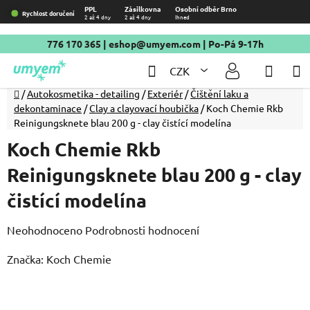
Přejít
PPL
Zásilkovna
Osobní odběr Brno
Rychlost doručení
2 až 4 dny
2 až 4 dny
Ihned
na
obsah
776 170 365
|
eshop@umyem.com
| Po-Pá 9-17h
Hledat
NÁKU
CZK
KOŠÍ
Domů
/
Autokosmetika - detailing
/
Exteriér
/
Čištění laku a
dekontaminace
/
Clay a clayovací houbička
/
Koch Chemie Rkb
Reinigungsknete blau 200 g - clay čistící modelína
Koch Chemie Rkb
Reinigungsknete blau 200 g - clay
čistící modelína
Průměrné
Neohodnoceno
Podrobnosti hodnocení
hodnocení
Značka:
Koch Chemie
produktu
je
0,0