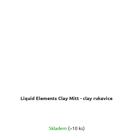
Liquid Elements Clay Mitt - clay rukavice
Průměrné
Skladem
(>10 ks)
hodnocení