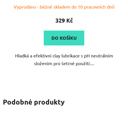
Průměrné
Vyprodáno - běžně skladem do 10 pracovních dnů
hodnocení
produktu
329 Kč
je
5,0
DO KOŠÍKU
z
5
Hladká a efektivní clay lubrikace s pH neutrálním
hvězdiček.
složením pro šetrné použití....
Podobné produkty