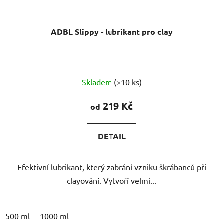
ADBL Slippy - lubrikant pro clay
Průměrné
Skladem
(>10 ks)
hodnocení
produktu
219 Kč
od
je
5,0
DETAIL
z
5
Efektivní lubrikant, který zabrání vzniku škrábanců při
hvězdiček.
clayování. Vytvoří velmi...
500 ml
1000 ml