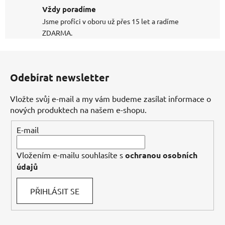
Vždy poradíme
Jsme profíci v oboru už přes 15 let a radíme
ZDARMA.
Z
á
Odebírat newsletter
p
a
Vložte svůj e-mail a my vám budeme zasílat informace o
t
nových produktech na našem e-shopu.
í
E-mail
Vložením e-mailu souhlasíte s
ochranou osobních
údajů
PŘIHLÁSIT SE