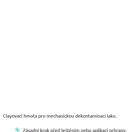
z
5
hvězdiček.
Clayovací hmota pro mechanickou dekontaminaci laku.
Zásadní krok před leštěním nebo aplikací ochrany.