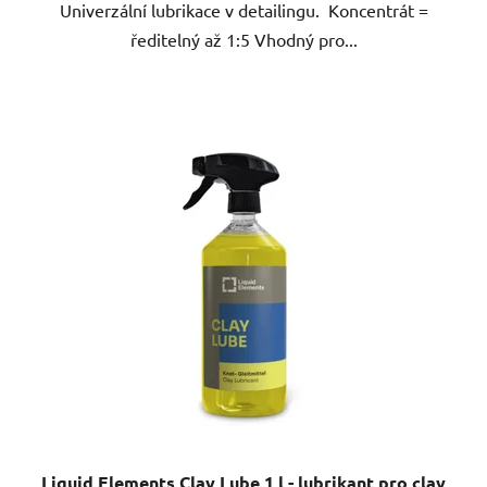
Univerzální lubrikace v detailingu. Koncentrát =
hvězdiček.
ředitelný až 1:5 Vhodný pro...
Liquid Elements Clay Lube 1 l - lubrikant pro clay