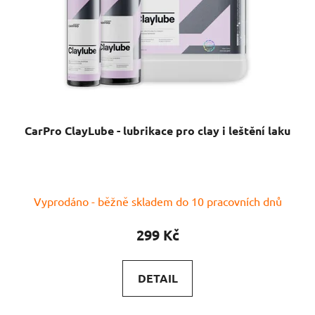
CarPro ClayLube - lubrikace pro clay i leštění laku
Průměrné
Vyprodáno - běžně skladem do 10 pracovních dnů
hodnocení
produktu
299 Kč
je
5,0
DETAIL
z
5