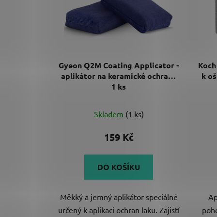
Gyeon Q2M Coating Applicator -
Koch
aplikátor na keramické ochrany
k oš
1 ks
Skladem
(1 ks)
159 Kč
DO KOŠÍKU
Měkký a jemný aplikátor speciálně
Ap
určený k aplikaci ochran laku. Zajistí
poho