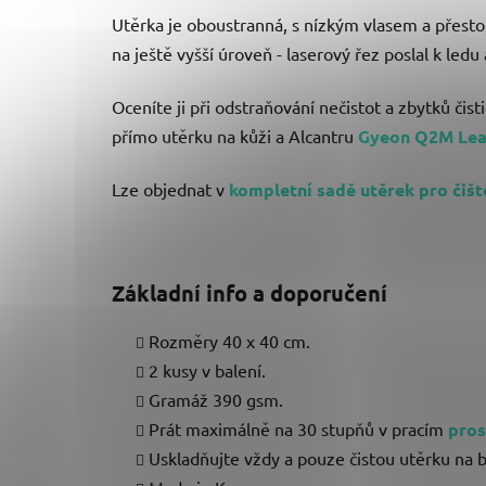
Utěrka je oboustranná, s nízkým vlasem a přesto 
na ještě vyšší úroveň - laserový řez poslal k ledu 
Oceníte ji při odstraňování nečistot a zbytků čis
přímo utěrku na kůži a Alcantru
Gyeon Q2M Le
Lze objednat v
kompletní sadě utěrek pro čiště
Základní info a doporučení
Rozměry 40 x 40 cm.
2 kusy v balení.
Gramáž 390 gsm.
Prát maximálně na 30 stupňů v pracím
pros
Uskladňujte vždy a pouze čistou utěrku na b