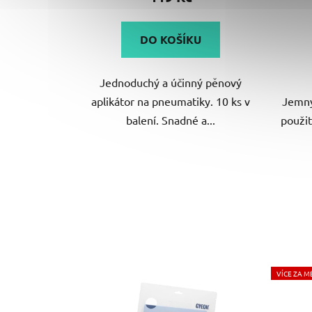
je
5,0
DO KOŠÍKU
z
5
Jednoduchý a účinný pěnový
hvězdiček.
aplikátor na pneumatiky. 10 ks v
Jemný
balení. Snadné a...
použit
VÍCE ZA M