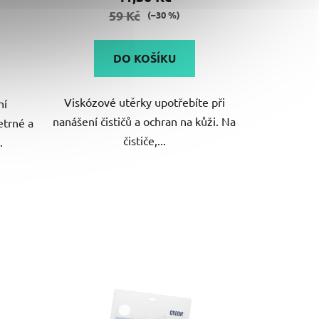
je
59 Kč
(–30 %)
5,0
z
DO KOŠÍKU
5
hvězdiček.
Viskózové utěrky upotřebíte při
ní
nanášení čističů a ochran na kůži. Na
etrné a
čističe,...
.