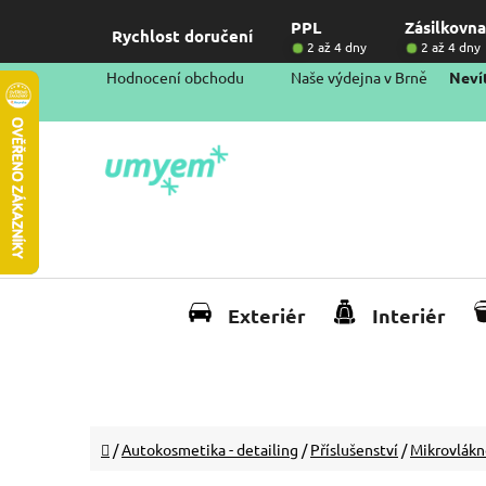
Přejít
PPL
Zásilkovna
na
Rychlost doručení
2 až 4 dny
2 až 4 dny
obsah
Hodnocení obchodu
Naše výdejna v Brně
Nevít
Exteriér
Interiér
Domů
/
Autokosmetika - detailing
/
Příslušenství
/
Mikrovlákn