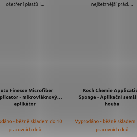
ošetření plastů i...
nejšetrnější práci....
uto Finesse Microfiber
Koch Chemie Applicati
plicator - mikrovláknový
Sponge - Aplikační semi
aplikátor
houba
Průměrné
dáno - běžně skladem do 10
Vyprodáno - běžně skladem
hodnocení
pracovních dnů
pracovních dnů
produktu