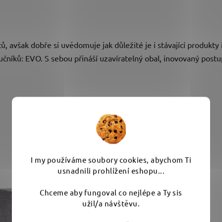
 avšak dobře si uvědomuje jak důležité je i stávající produkty i
 ručníků: EVO. S sebou přináší uzavíratelný obal, inovovaný post
Související produkty
I my používáme soubory cookies, abychom Ti
usnadnili prohlížení eshopu...
Chceme aby fungoval co nejlépe a Ty sis
užil/a návštěvu.