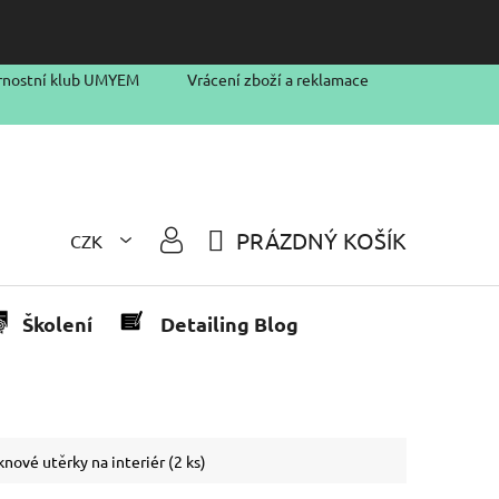
rnostní klub UMYEM
Vrácení zboží a reklamace
PRÁZDNÝ KOŠÍK
CZK
NÁKUPNÍ
KOŠÍK
Školení
Detailing Blog
ové utěrky na interiér (2 ks)