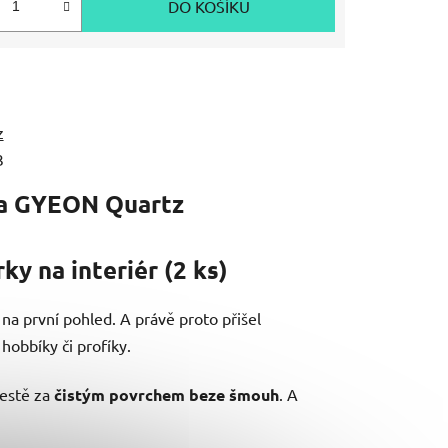
DO KOŠÍKU
z
3
a
GYEON Quartz
y na interiér (2 ks)
 na první pohled. A právě proto přišel
obbíky či profíky.
cestě za
čistým povrchem beze šmouh
. A