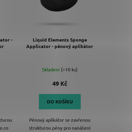
ator -
Liquid Elements Sponge
or
Applicator - pěnový aplikátor
Skladem
(>10 ks)
49 Kč
DO KOŠÍKU
kturou
Pěnový aplikátor se zavřenou
o co
strukturou pěny pro nanášení