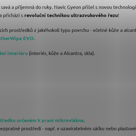
savá a příjemná do ruky. Navíc Gyeon přišel s novou technologií
a přichází s
revoluční technikou ultrazvukového řezu
!
ticích prostředků z jakéhokoli typu povrchu - včetně kůže a alc
atherWipe EVO
.
ní interiéru
(interiér, kůže a Alcantra, skla).
tředku určeném k praní mikrovlákna
.
ezprašné prostředí - např. v uzavíratelném sáčku nebo plastové