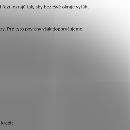
 řezu okrajů tak, aby bezešvé okraje vytáhl
antry. Pro tyto povrchy však doporučujeme
 krabici.