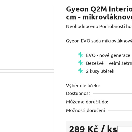
Gyeon Q2M Interio
cm - mikrovláknové
Průměrné
Neohodnoceno
Podrobnosti ho
hodnocení
Gyeon EVO sada mikrovláknový
produktu
je
EVO - nové generace 
0,0
Bezešvé = velmi šetr
z
2 kusy utěrek
5
hvězdiček.
Výběr dle účelu:
Dostupnost
Můžeme doručit do:
Možnosti doručení
289 Kč
/ ks