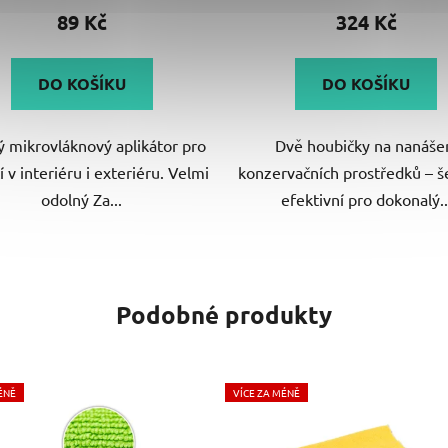
je
89 Kč
324 Kč
5,0
z
DO KOŠÍKU
DO KOŠÍKU
5
hvězdiček.
 mikrovláknový aplikátor pro
Dvě houbičky na nanáše
í v interiéru i exteriéru. Velmi
konzervačních prostředků – š
odolný Za...
efektivní pro dokonalý..
Podobné produkty
ÉNĚ
VÍCE ZA MÉNĚ