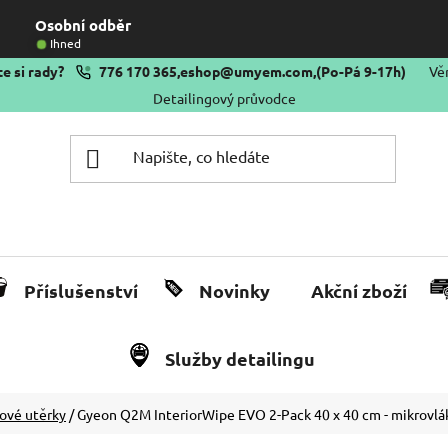
Osobní odběr
Ihned
e si rady?
776 170 365
,
eshop@umyem.com
,
(Po-Pá 9-17h)
Vě
Detailingový průvodce
Příslušenství
Novinky
Akční zboží
Služby detailingu
ové utěrky
/
Gyeon Q2M InteriorWipe EVO 2-Pack 40 x 40 cm - mikrovlákn