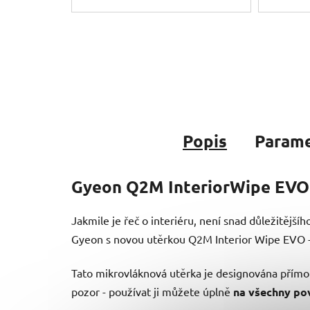
Popis
Param
Gyeon Q2M InteriorWipe EVO 2-
Jakmile je řeč o interiéru, není snad důležitějšíh
Gyeon s novou utěrkou Q2M Interior Wipe EVO - j
Tato mikrovláknová utěrka je designována přímo 
pozor - používat ji můžete úplně
na všechny po