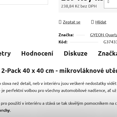
238,84 Kč bez DPH
Měrná cena:
Zeptat se
Hlídat
Značka:
GYEON Quart
Kód:
G3743
etry
Hodnocení
Diskuze
Značk
Pack 40 x 40 cm - mikrovláknové utěrk
o slova než detail, neb v interiéru jsou veškeré nedostatky vidět
e perfektní volbou pro všechny automobilové nadšence, ať už h
pro použití v interiéru a stává se tak skvělým pomocníkem na 
vrchy
.