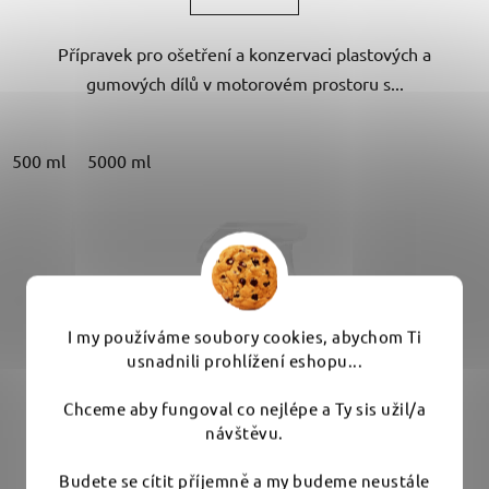
5
Přípravek pro ošetření a konzervaci plastových a
hvězdiček.
gumových dílů v motorovém prostoru s...
500 ml
5000 ml
I my používáme soubory cookies, abychom Ti
usnadnili prohlížení eshopu...
Chceme aby fungoval co nejlépe a Ty sis užil/a
návštěvu.
Budete se cítit příjemně a my budeme neustále