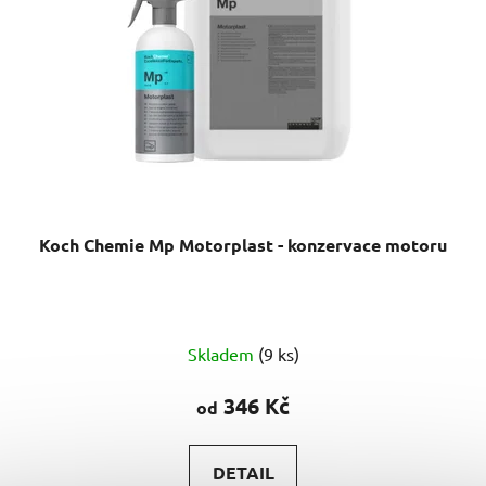
Koch Chemie Mp Motorplast - konzervace motoru
Průměrné
Skladem
(9 ks)
hodnocení
produktu
346 Kč
od
je
4,8
DETAIL
z