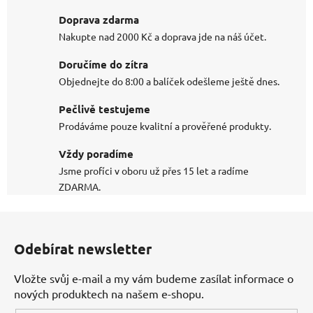
Doprava zdarma
Nakupte nad 2000 Kč a doprava jde na náš účet.
Doručíme do zítra
Objednejte do 8:00 a balíček odešleme ještě dnes.
Pečlivě testujeme
Prodáváme pouze kvalitní a prověřené produkty.
Vždy poradíme
Jsme profíci v oboru už přes 15 let a radíme
ZDARMA.
Z
á
Odebírat newsletter
p
a
Vložte svůj e-mail a my vám budeme zasílat informace o
t
nových produktech na našem e-shopu.
í