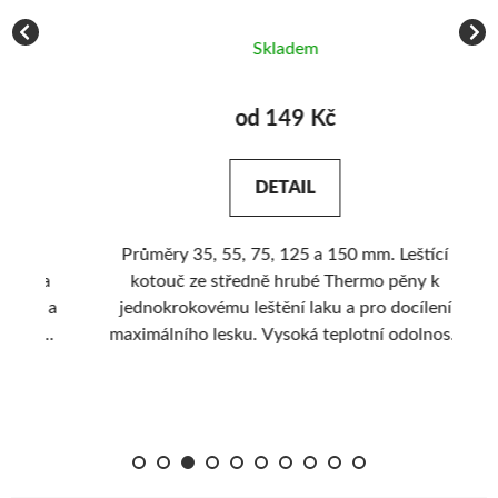
Skladem
od 149 Kč
DETAIL
Průměry 35, 55, 75, 125 a 150 mm. Leštící
Ú
 a
kotouč ze středně hrubé Thermo pěny k
í a
jednokrokovému leštění laku a pro docílení
á
maximálního lesku. Vysoká teplotní odolnost.
sed
Nová struktura pěny pro delší životnost.
Nejprodávanější leštící kotouč. Perfektní
ovladatelnost a stabilita.