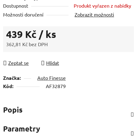
hvězdiček.
Dostupnost
Produkt vyřazen z nabídky
Možnosti doručení
Zobrazit možnosti
439 Kč
/ ks
362,81 Kč bez DPH
Měrná cena:
Zeptat se
Hlídat
Značka:
Auto Finesse
Kód:
AF32879
Popis
Parametry