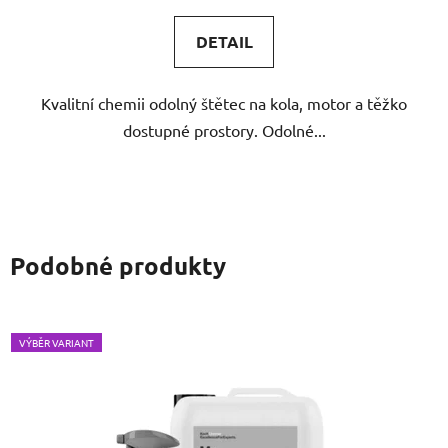
5,0
DETAIL
z
5
Kvalitní chemii odolný štětec na kola, motor a těžko
hvězdiček.
dostupné prostory. Odolné...
Podobné produkty
VÝBĚR VARIANT