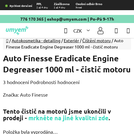
Přejít
PPL
Zásilkovna
Osobní odběr Brno
Rychlost doručení
2 až 4 dny
2 až 4 dny
Ihned
na
obsah
776 170 365
|
eshop@umyem.com
| Po-Pá 9-17h
Hledat
NÁKU
CZK
KOŠÍ
Domů
/
Autokosmetika - detailing
/
Exteriér
/
Čištění motoru
/
Auto
Finesse Eradicate Engine Degreaser 1000 ml - čistič motoru
Auto Finesse Eradicate Engine
Degreaser 1000 ml - čistič motoru
Průměrné
3 hodnocení
Podrobnosti hodnocení
hodnocení
Značka:
Auto Finesse
produktu
je
Tento čistič na motorů jsme ukončili v
5,0
prodeji -
mrkněte na jiné kvalitní zde
.
z
5
Položka byla vyprodána…