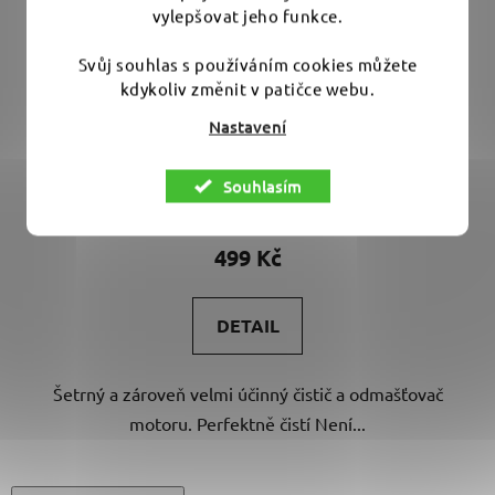
vylepšovat jeho funkce.
Svůj souhlas s používáním cookies můžete
kdykoliv změnit v patičce webu.
Dodo Juice Release The Grease Engine Bay Cleaner
1000 ml - čistič motoru
Nastavení
Souhlasím
Produkt vyřazen z nabídky
499 Kč
DETAIL
Šetrný a zároveň velmi účinný čistič a odmašťovač
motoru. Perfektně čistí Není...