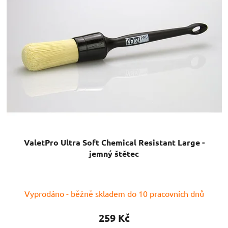
ValetPro Ultra Soft Chemical Resistant Large -
jemný štětec
Průměrné
Vyprodáno - běžně skladem do 10 pracovních dnů
hodnocení
produktu
259 Kč
je