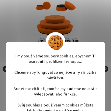
e,
ZviZZer Thermo Pad Medium - oranžové
I my používáme soubory cookies, abychom Ti
jednokrokové leštící kotouče
usnadnili prohlížení eshopu...
Chceme aby fungoval co nejlépe a Ty sis užil/a
Skladem
návštěvu.
od 149 Kč
Budete se cítit příjemně a my budeme neustále
vylepšovat jeho funkce.
DETAIL
Svůj souhlas s používáním cookies můžete
kdykoliv změnit v patičce webu.