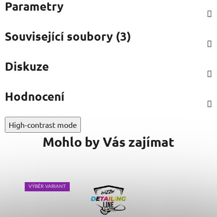
Parametry
Související soubory (3)
Diskuze
Hodnocení
High-contrast mode
Mohlo by Vás zajímat
VÝBĚR VARIANT
VÝB