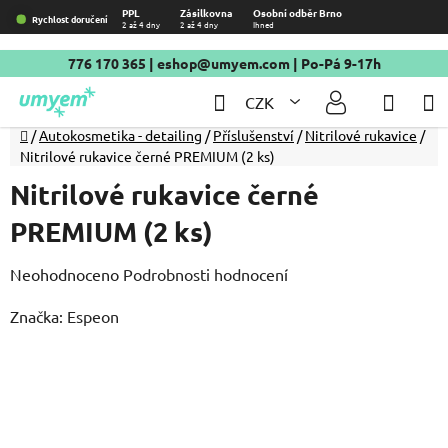
Přejít
PPL
Zásilkovna
Osobní odběr Brno
Rychlost doručení
2 až 4 dny
2 až 4 dny
Ihned
na
obsah
776 170 365
|
eshop@umyem.com
| Po-Pá 9-17h
Hledat
NÁKU
CZK
KOŠÍ
Domů
/
Autokosmetika - detailing
/
Příslušenství
/
Nitrilové rukavice
/
Nitrilové rukavice černé PREMIUM (2 ks)
Nitrilové rukavice černé
PREMIUM (2 ks)
Průměrné
Neohodnoceno
Podrobnosti hodnocení
hodnocení
Značka:
Espeon
produktu
je
0,0
z
5