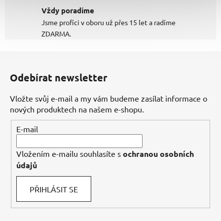
Vždy poradíme
Jsme profíci v oboru už přes 15 let a radíme
ZDARMA.
Z
á
Odebírat newsletter
p
a
Vložte svůj e-mail a my vám budeme zasílat informace o
t
nových produktech na našem e-shopu.
í
E-mail
Vložením e-mailu souhlasíte s
ochranou osobních
údajů
PŘIHLÁSIT SE