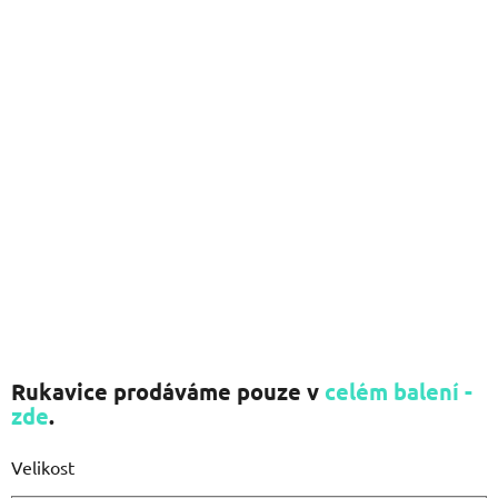
hvězdiček.
Rukavice prodáváme pouze v
celém balení -
zde
.
Velikost