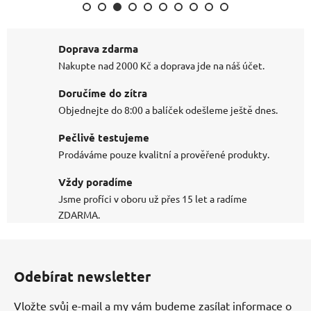
Doprava zdarma
Nakupte nad 2000 Kč a doprava jde na náš účet.
Doručíme do zítra
Objednejte do 8:00 a balíček odešleme ještě dnes.
Pečlivě testujeme
Prodáváme pouze kvalitní a prověřené produkty.
Vždy poradíme
Jsme profíci v oboru už přes 15 let a radíme
ZDARMA.
Z
á
Odebírat newsletter
p
a
Vložte svůj e-mail a my vám budeme zasílat informace o