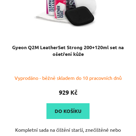
Gyeon Q2M LeatherSet Strong 200+120ml set na
ošetření kůže
Průměrné
Vyprodáno - běžně skladem do 10 pracovních dnů
hodnocení
produktu
929 Kč
je
5,0
DO KOŠÍKU
z
5
Kompletní sada na čištění starší, znečištěné nebo
hvězdiček.
neudržované kůže. Sada obsahuje...