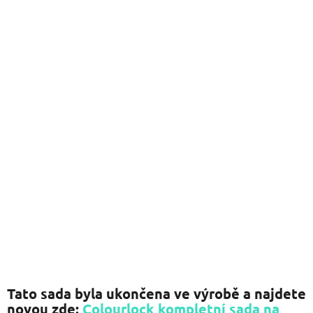
z
5
hvězdiček.
Tato sada byla ukončena ve výrobě a najdete
novou zde:
Colourlock kompletní sada na