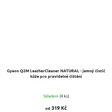
Gyeon Q2M LeatherCleaner NATURAL - jemný čistič
kůže pro pravidelné čištění
Průměrné
Skladem
(4 ks)
hodnocení
produktu
319 Kč
od
je