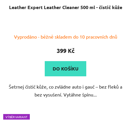
Leather Expert Leather Cleaner 500 ml - čistič kůže
Vyprodáno - běžně skladem do 10 pracovních dnů
399 Kč
DO KOŠÍKU
Šetrnej čistič kůže, co zvládne auto i gauč – bez fleků a
bez vysušení. Vytáhne špínu...
VÝBĚR VARIANT