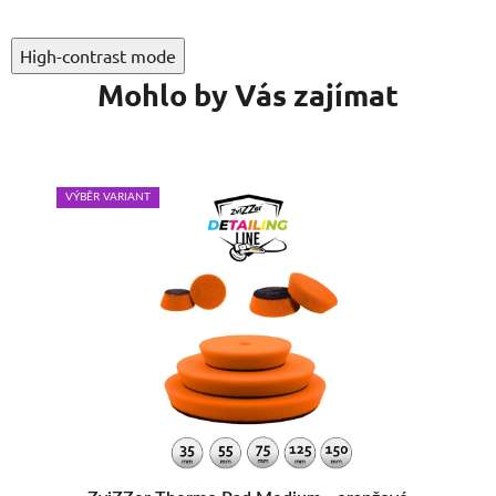
High-contrast mode
Mohlo by Vás zajímat
VÝBĚR VARIANT
VÝB
e,
ZviZZer Thermo Pad Medium - oranžové