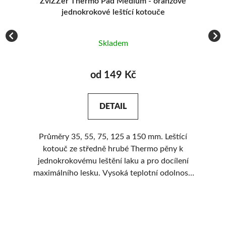
jednokrokové leštící kotouče
Skladem
od 149 Kč
DETAIL
Průměry 35, 55, 75, 125 a 150 mm. Leštící
Ú
 a
kotouč ze středně hrubé Thermo pěny k
í a
jednokrokovému leštění laku a pro docílení
á
maximálního lesku. Vysoká teplotní odolnost.
sed
Nová struktura pěny pro delší životnost.
Nejprodávanější leštící kotouč. Perfektní
ovladatelnost a stabilita.