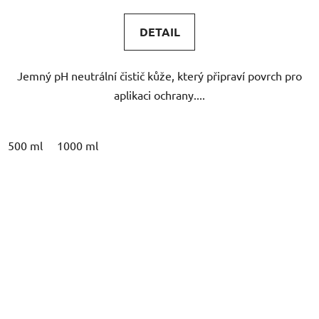
5,0
DETAIL
z
5
Jemný pH neutrální čistič kůže, který připraví povrch pro
hvězdiček.
aplikaci ochrany....
500 ml
1000 ml