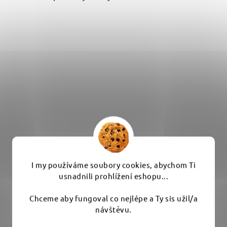
I my používáme soubory cookies, abychom Ti
usnadnili prohlížení eshopu...
Chceme aby fungoval co nejlépe a Ty sis užil/a
návštěvu.
Colourlock Leather Cleaner Strong - silný čistič
kůže 1 l
Budete se cítit příjemně a my budeme neustále