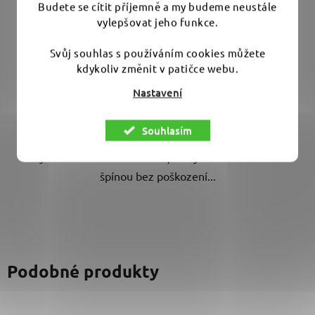
vylepšovat jeho funkce.
Průměrné
Skladem
(4 ks)
Svůj souhlas s používáním cookies můžete
hodnocení
kdykoliv změnit v patičce webu.
produktu
1 228 Kč
Nastavení
je
5,0
DO KOŠÍKU
Souhlasím
z
5
Silný čistič kůže na vodní bázi, který zatočí i s hlubokou
hvězdiček.
špínou bez poškození...
Podobné produkty