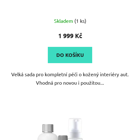
Průměrné
Skladem
(1 ks)
hodnocení
produktu
1 999 Kč
je
5,0
DO KOŠÍKU
z
5
Velká sada pro kompletní péči o kožený interiéry aut.
hvězdiček.
Vhodná pro novou i použitou...