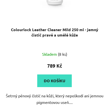
Colourlock Leather Cleaner Mild 250 ml - jemný
čistič pravé a umělé kůže
Průměrné
Skladem
(8 ks)
hodnocení
produktu
789 Kč
je
5,0
DO KOŠÍKU
z
5
Šetrný pěnový čistič na kůži, který nepoškodí ani jemnou
hvězdiček.
pigmentovou useň....