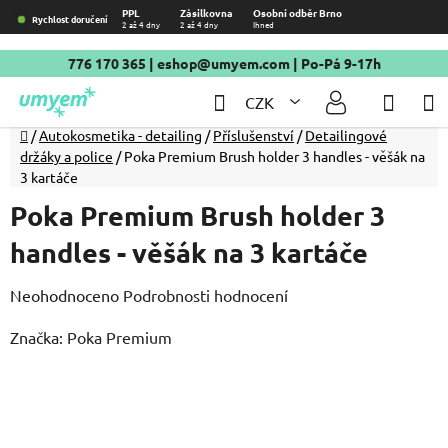
Přejít
PPL
Zásilkovna
Osobní odběr Brno
Rychlost doručení
2 až 4 dny
2 až 4 dny
Ihned
na
obsah
776 170 365
|
eshop@umyem.com
| Po-Pá 9-17h
Hledat
NÁKU
CZK
KOŠÍ
Domů
/
Autokosmetika - detailing
/
Příslušenství
/
Detailingové
držáky a police
/
Poka Premium Brush holder 3 handles - věšák na
3 kartáče
Poka Premium Brush holder 3
handles - věšák na 3 kartáče
Průměrné
Neohodnoceno
Podrobnosti hodnocení
hodnocení
Značka:
Poka Premium
produktu
je
0,0
z