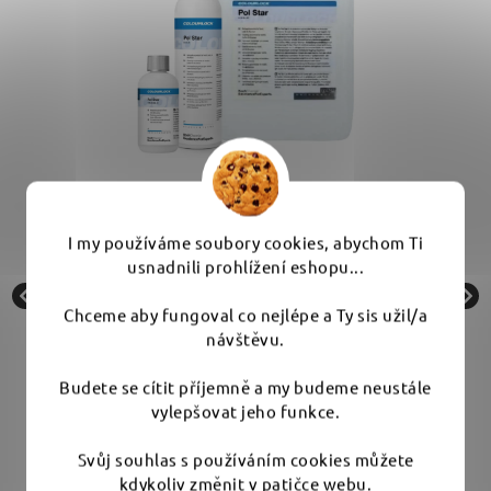
ič
Koch Chemie Pol Star - čistič kůže, textílie,
I my používáme soubory cookies, abychom Ti
alcantary a plastů
usnadnili prohlížení eshopu...
Skladem
Chceme aby fungoval co nejlépe a Ty sis užil/a
návštěvu.
od 165 Kč
Budete se cítit příjemně a my budeme neustále
vylepšovat jeho funkce.
DETAIL
Svůj souhlas s používáním cookies můžete
kdykoliv změnit v patičce webu.