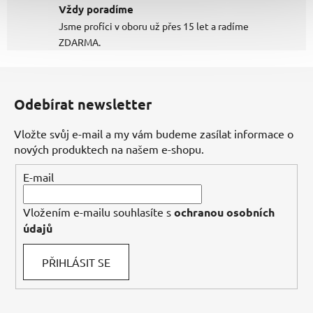
Vždy poradíme
Jsme profíci v oboru už přes 15 let a radíme
ZDARMA.
Z
á
Odebírat newsletter
p
a
Vložte svůj e-mail a my vám budeme zasílat informace o
t
nových produktech na našem e-shopu.
í
E-mail
Vložením e-mailu souhlasíte s
ochranou osobních
údajů
PŘIHLÁSIT SE