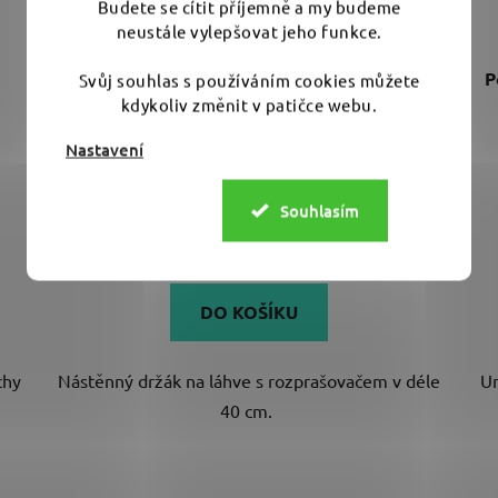
Budete se cítit příjemně a my budeme
neustále vylepšovat jeho funkce.
Poka Premium Holder for bottles and
P
Svůj souhlas s používáním cookies můžete
sprayers 40 cm věšák pro mixovací lahve
kdykoliv změnit v patičce webu.
Nastavení
Na objednávku
Souhlasím
339 Kč
DO KOŠÍKU
chy
Nástěnný držák na láhve s rozprašovačem v déle
Un
40 cm.