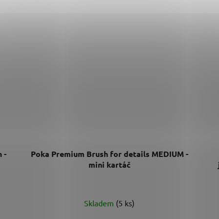
 -
Poka Premium Brush for details MEDIUM -
mini kartáč
Skladem
(5 ks)