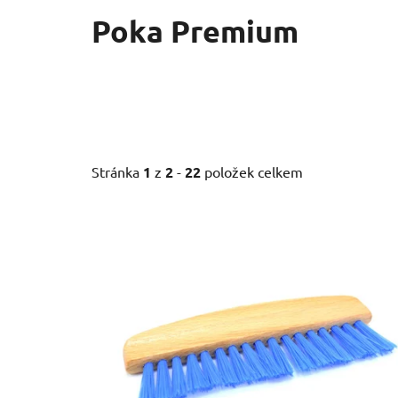
Poka Premium
Stránka
1
z
2
-
22
položek celkem
V
ý
p
i
s
p
r
o