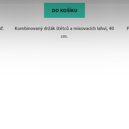
DO KOŠÍKU
ď.
Kombinovaný držák štětců a mixovacích lahví, 40
P
cm.