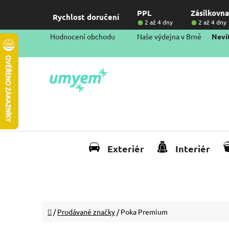
Přejít
PPL
Zásilkovna
na
Rychlost doručení
2 až 4 dny
2 až 4 dny
obsah
Hodnocení obchodu
Naše výdejna v Brně
Nevít
Exteriér
Interiér
Domů
/
Prodávané značky
/
Poka Premium