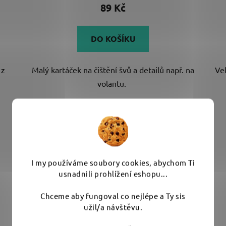
89 Kč
DO KOŠÍKU
 z
Malý kartáček na čištění švů a detailů např. na
Ve
volantu.
I my používáme soubory cookies, abychom Ti
usnadnili prohlížení eshopu...
Chceme aby fungoval co nejlépe a Ty sis
užil/a návštěvu.