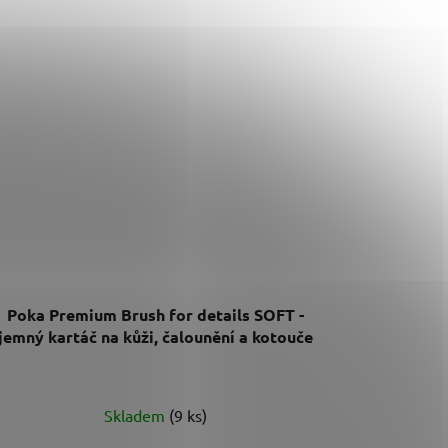
Poka Premium Brush for details SOFT -
jemný kartáč na kůži, čalounění a kotouče
Skladem
(9 ks)