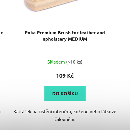
áč
Poka Premium Brush for leather and
upholstery MEDIUM
Průměrné
Skladem
(>10 ks)
hodnocení
produktu
109 Kč
je
4,5
DO KOŠÍKU
z
5
i
Kartáček na čištění interiéru, kožené nebo látkové
hvězdiček.
čalounění.