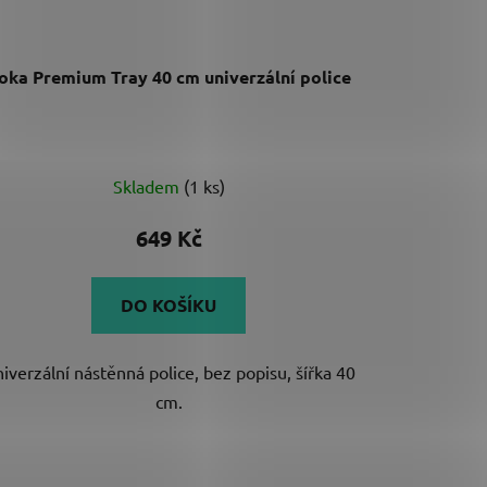
oka Premium Tray 40 cm univerzální police
Průměrné
Skladem
(1 ks)
hodnocení
produktu
649 Kč
je
5,0
DO KOŠÍKU
z
5
iverzální nástěnná police, bez popisu, šířka 40
hvězdiček.
cm.