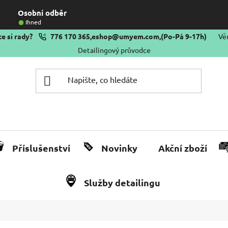
Osobní odběr
Ihned
e si rady?
776 170 365
,
eshop@umyem.com
,
(Po-Pá 9-17h)
Vě
Detailingový průvodce
Příslušenství
Novinky
Akční zboží
Služby detailingu