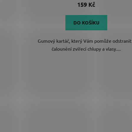
produktu
159 Kč
je
5,0
DO KOŠÍKU
z
5
Gumový kartáč, který Vám pomůže odstranit
hvězdiček.
čalounění zvířecí chlupy a vlasy....