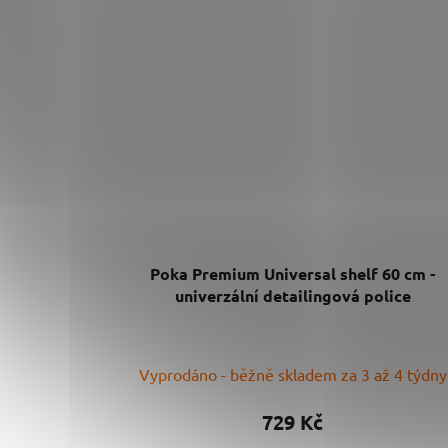
Poka Premium Universal shelf 60 cm -
univerzální detailingová police
Vyprodáno - běžně skladem za 3 až 4 týdny
729 Kč