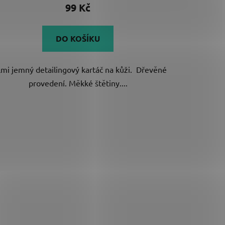
99 Kč
DO KOŠÍKU
lmi jemný detailingový kartáč na kůži. Dřevěné
provedení. Měkké štětiny....