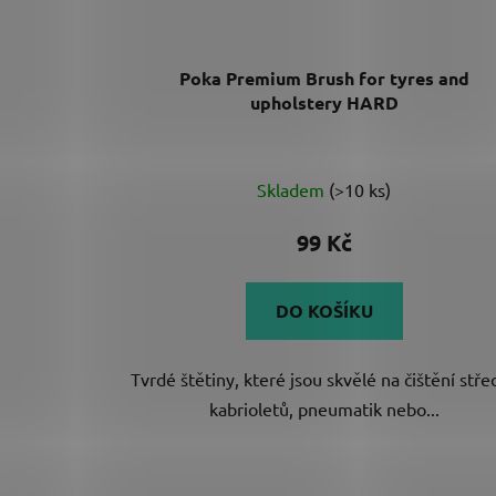
Poka Premium Brush for tyres and
upholstery HARD
Průměrné
Skladem
(>10 ks)
hodnocení
produktu
99 Kč
je
5,0
DO KOŠÍKU
z
5
Tvrdé štětiny, které jsou skvělé na čištění stře
hvězdiček.
kabrioletů, pneumatik nebo...