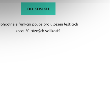
5,0
DO KOŠÍKU
z
5
ohodlná a funkční police pro uložení leštících
hvězdiček.
kotoučů různých velikostí.