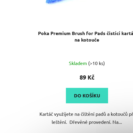
d
u
k
t
Poka Premium Brush for Pads čistící kart
ů
na kotouče
Průměrné
Skladem
(>10 ks)
hodnocení
produktu
89 Kč
je
5,0
DO KOŠÍKU
z
5
Kartáč využijete na čištění padů a kotoučů př
hvězdiček.
leštění. Dřevěné provedení. Na...