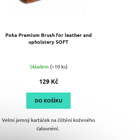
k
t
ů
Poka Premium Brush for leather and
upholstery SOFT
Průměrné
Skladem
(>10 ks)
hodnocení
produktu
129 Kč
je
4,0
DO KOŠÍKU
z
5
Velmi jemný kartáček na čištění koženého
hvězdiček.
čalounění.